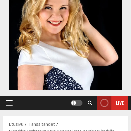
LIVE
Primary
Menu
Etusivu
Tanssitähdet
Blondiksi vaihtanut Mira Kunnasluoto sambasi kadulla –