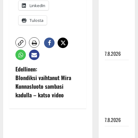
LinkedIn
rakastaa
tanssia –
Tulosta
suru
tyttären
syövästä
painaa
7.8.2026
Maikilta
P
Edellinen:
pysäyttävä
Blondiksi vaihtanut Mira
o
ulostulo:
Kunnasluoto sambasi
”Elämä toi
s
kadulla – katso video
eteeni
sellaisen
t
yllätyksen…”
n
7.8.2026
Tanssii
a