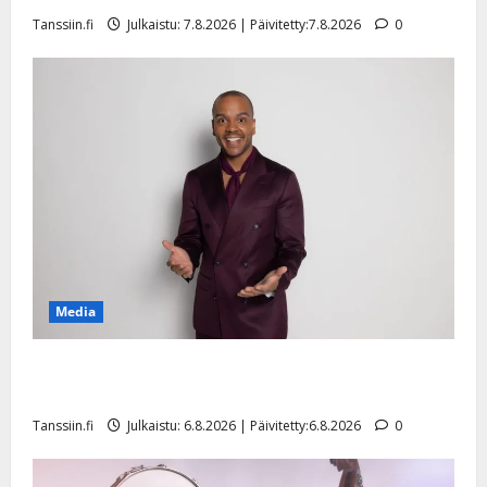
n
Tanssiin.fi
Julkaistu: 7.8.2026 | Päivitetty:7.8.2026
0
n
y
l
l
e
i
s
o
k
i
i
t
Media
o
s
Tanssii tähtien kanssa -julkkikset julki: Anna Hanski
Tanssiin.fi
liitää tv-parketilla
Julkaistu:
Tanssiin.fi
Julkaistu: 6.8.2026 | Päivitetty:6.8.2026
0
27.4.2025
|
Päivitetty: