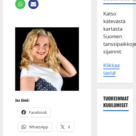
Katso
kätevästä
kartasta
Suomen
tanssipaikkoj
sijainnit.
Klikkaa
tästä!
TUOREIMMAT
Jaa tämä:
KUULUMISET
Facebook
TTK-tähti
WhatsApp
X
Anna
Hanski