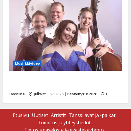
Musiikkivideo
Sopiiko Edith Piaf tanssilavalle? Pirttijoki näyttää
mallia – video
Tanssiin.fi
Julkaistu: 6.8.2026 | Päivitetty:6.8.2026
0
Etusivu
Uutiset
Artistit
Tanssilavat ja -paikat
Toimitus ja yhteystiedot
Tietosuojaseloste ja evästekäytäntö