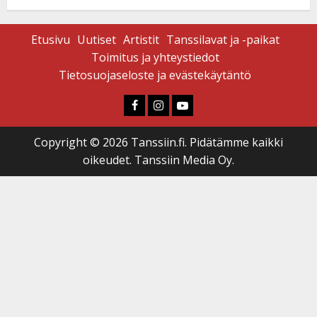
Etusivu
Uutiset
Artistit
Tanssilavat ja -paikat
Toimitus ja yhteystiedot
Tietosuojaseloste ja evästekäytäntö
Faceboook
Instagram
Youtube
Copyright © 2026 Tanssiin.fi. Pidätämme kaikki
oikeudet. Tanssiin Media Oy.