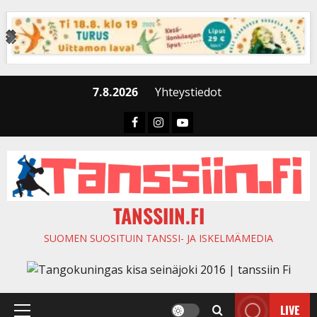
Skip
to
content
7.8.2026
Yhteystiedot
Faceboook
Instagram
Youtube
TANSSIIN.FI
SUOMEN SUOSITUIN TANSSI- JA ISKELMÄMEDIA
LIVE