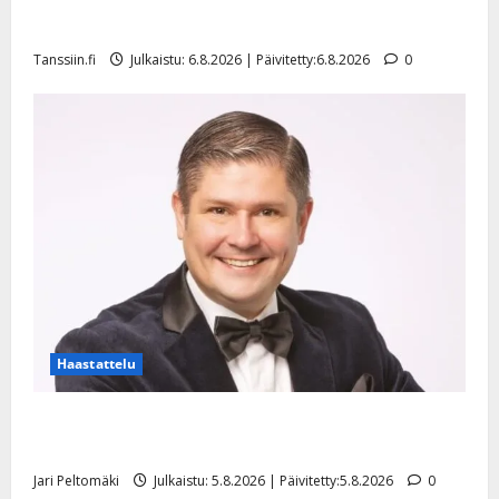
Sopiiko Edith Piaf tanssilavalle? Pirttijoki näyttää
27.4.2025
mallia – video
|
Päivitetty:
Tanssiin.fi
Julkaistu: 6.8.2026 | Päivitetty:6.8.2026
0
Haastattelu
Leif Lindeman levytti: ”Kuvaa osuvasti uraani
pikkupojasta näihin päiviin”
Jari Peltomäki
Julkaistu: 5.8.2026 | Päivitetty:5.8.2026
0