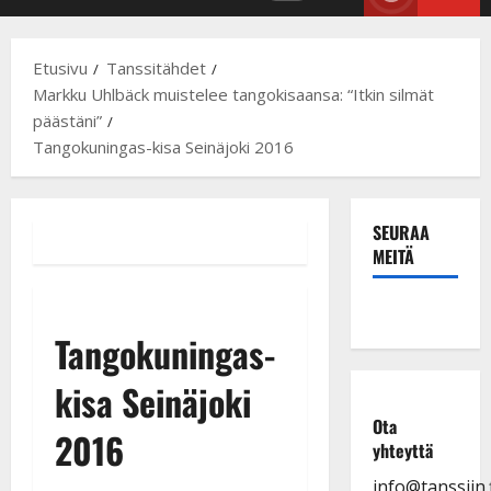
Primary
Menu
Etusivu
Tanssitähdet
Markku Uhlbäck muistelee tangokisaansa: “Itkin silmät
päästäni”
Tangokuningas-kisa Seinäjoki 2016
SEURAA
MEITÄ
Tangokuningas-
kisa Seinäjoki
Ota
2016
yhteyttä
info@tanssiin.f