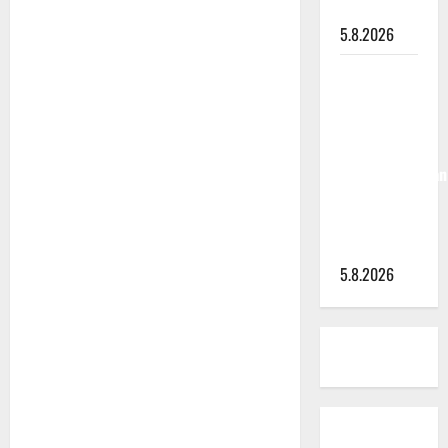
päiviin”
5.8.2026
Jukka
Hallikainen,
50,
liikuttuu
lapsenlapsistaan
– uusi laulu
koskettaa
syvältä
5.8.2026