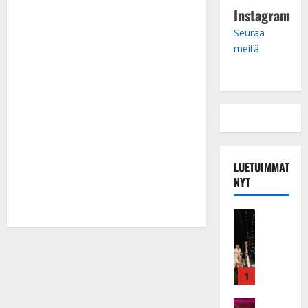
Instagram
Seuraa
meitä
LUETUIMMAT
NYT
Musiikkiv
H
u
i
k
1
e
a
Keikat ja 