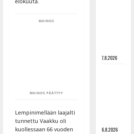
elokuuta.
Maikilta
pysäyttävä
ulostulo:
MAINOS
”Elämä toi
eteeni
sellaisen
yllätyksen…”
7.8.2026
Tanssii
tähtien
kanssa -
julkkikset
MAINOS PÄÄTTYY
julki: Anna
Hanski
Lempinimellään laajalti
liitää tv-
tunnettu Vaakku oli
parketilla
kuollessaan 66 vuoden
6.8.2026