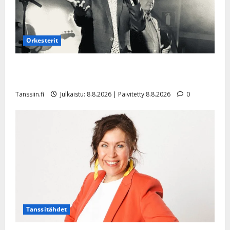
Orkesterit
Matti Ruohonen viettää taas synttäreitään täydessä
hiljaisuudessa – tämä on tilanne nyt
Tanssiin.fi
Julkaistu: 8.8.2026 | Päivitetty:8.8.2026
0
Tanssitähdet