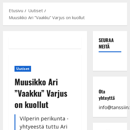
Etusivu
Uutiset
Muusikko Ari ”Vaakku” Varjus on kuollut
SEURAA
MEITÄ
Uutiset
Muusikko Ari
”Vaakku” Varjus
Ota
yhteyttä
on kuollut
info@tanssiin.f
Vilperin perikunta -
yhtyeestä tuttu Ari