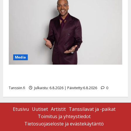
Media
Tanssii tähtien kanssa -julkkikset julki: Anna Hanski
liitää tv-parketilla
Tanssiin.fi
Julkaistu: 6.8.2026 | Päivitetty:6.8.2026
0
Etusivu
Uutiset
Artistit
Tanssilavat ja -paikat
Toimitus ja yhteystiedot
Tietosuojaseloste ja evästekäytäntö