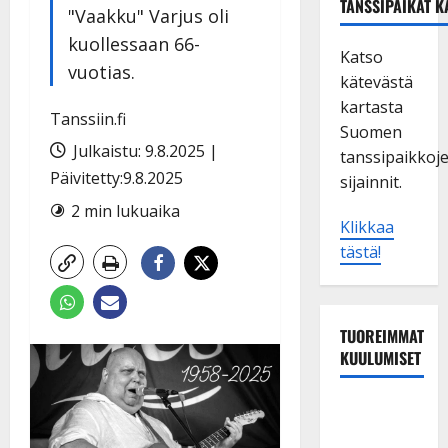
TANSSIPAIKAT K
"Vaakku" Varjus oli
kuollessaan 66-
Katso
vuotias.
kätevästä
kartasta
Tanssiin.fi
Suomen
Julkaistu: 9.8.2025 |
tanssipaikkoj
Päivitetty:9.8.2025
sijainnit.
2 min lukuaika
Klikkaa
tästä!
TUOREIMMAT
KUULUMISET
Matti
Ruohonen