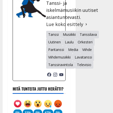
Tanssi- ja
iskelmämusiikin uutiset
asiantuntevasti.
Lue koko esittely
Tanssi
Musiikki
Tanssilava
Uutinen
Laulu
Orkesteri
Paritanssi
Media
Viihde
Viihdemusiikki
Lavatanssi
Tanssiravintola
Televisio
MITÄ TUNTEITA JUTTU HERÄTTI?
0%
33%
0%
67%
0%