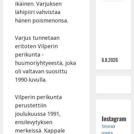
ikäinen. Varjuksen
Sopiiko
lähipiiri vahvistaa
Edith Piaf
hänen poismenonsa.
tanssilavalle?
Pirttijoki
näyttää
Varjus tunnetaan
mallia –
eritoten Vilperin
video
perikunta -
6.8.2026
huumoriyhtyeestä, joka
oli valtavan suosittu
1990-luvulla.
Vilperin perikunta
perustettiin
joulukuussa 1991,
Instagram
ensilevytyksen
Seuraa
merkeissä. Kappale
meitä