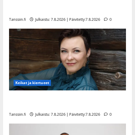
TTK-tähti Anna Hanski rakastaa tanssia – suru
tyttären syövästä painaa
Tanssiin.fi
Julkaistu: 7.8.2026 | Päivitetty:7.8.2026
0
Keikat ja kiertueet
Maikilta pysäyttävä ulostulo: ”Elämä toi eteeni
sellaisen yllätyksen…”
Tanssiin.fi
Julkaistu: 7.8.2026 | Päivitetty:7.8.2026
0