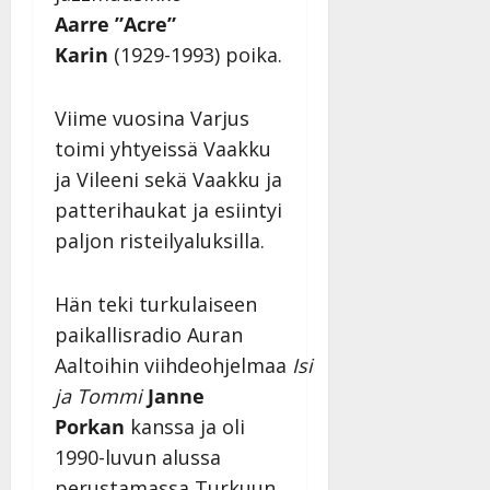
n
Aarre ”Acre”
y
Karin
(1929-1993) poika.
l
l
e
Viime vuosina Varjus
i
toimi yhtyeissä Vaakku
s
ja Vileeni sekä Vaakku ja
o
k
patterihaukat ja esiintyi
i
paljon risteilyaluksilla.
i
t
Hän teki turkulaiseen
o
s
paikallisradio Auran
Tanssiin.fi
Aaltoihin viihdeohjelmaa
Isi
ja Tommi
Janne
Julkaistu:
27.4.2025
Porkan
kanssa ja oli
|
1990-luvun alussa
Päivitetty:
perustamassa Turkuun