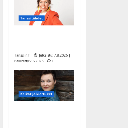
Tanssitähdet
TTK-tähti Anna Hanski
rakastaa tanssia – suru
tyttären syövästä painaa
Tanssiin.fi
Julkaistu: 7.8.2026 |
Päivitetty:7.8.2026
0
Keikat ja kiertueet
Maikilta pysäyttävä
ulostulo: ”Elämä toi eteeni
sellaisen yllätyksen…”