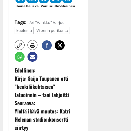
Ihana
Hauska
Vau
Surullinen
Vihainen
Tags:
Ari "Vaakku" Varjus
kuolema
Vilperin perikunta
P
Edellinen:
Kirja: Saija Tuupanen otti
o
”henkilökohtaisen”
s
tatuoinnin – fani lahjoitti
Seuraava:
t
Yleltä ikävä muutos: Katri
n
Helenan stadionkonsertti
siirtyy