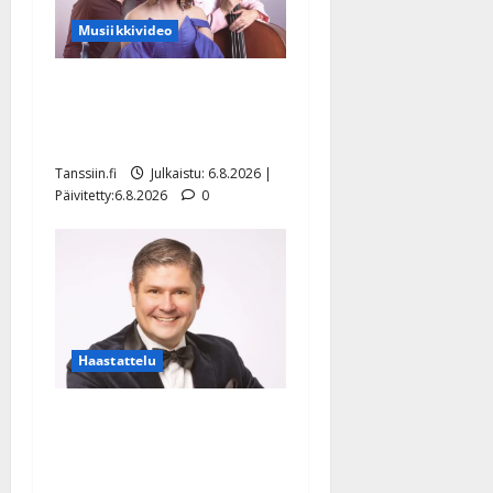
Musiikkivideo
Sopiiko Edith Piaf
tanssilavalle? Pirttijoki
näyttää mallia – video
Tanssiin.fi
Julkaistu: 6.8.2026 |
Päivitetty:6.8.2026
0
Haastattelu
Leif Lindeman levytti:
”Kuvaa osuvasti uraani
pikkupojasta näihin päiviin”