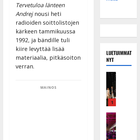
Tervetuloa länteen
Andrej
nousi heti
radioiden soittolistojen
kärkeen tammikuussa
1992, ja bändille tuli
kiire levyttää lisää
LUETUIMMAT
materiaalia, pitkäsoiton
NYT
verran.
Musiikkiv
H
u
MAINOS
i
k
1
e
a
Keikat ja 
I
t
k
h
ä
y