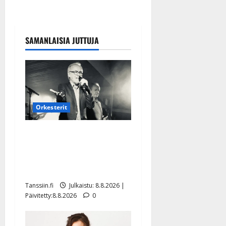
SAMANLAISIA JUTTUJA
Orkesterit
Matti Ruohonen viettää taas
synttäreitään täydessä
hiljaisuudessa – tämä on
tilanne nyt
Tanssiin.fi
Julkaistu: 8.8.2026 |
Päivitetty:8.8.2026
0