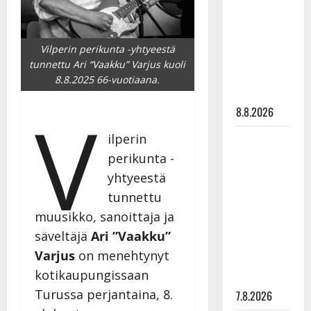
viettää taas
synttäreitään
täydessä
Vilperin perikunta -yhtyeestä
hiljaisuudessa
tunnettu Ari “Vaakku” Varjus kuoli
– tämä on
8.8.2025 66-vuotiaana.
tilanne nyt
V
8.8.2026
ilperin
TTK-tähti
Anna
perikunta -
Hanski
yhtyeestä
rakastaa
tunnettu
tanssia –
muusikko, sanoittaja ja
suru
säveltäjä
Ari ”Vaakku”
tyttären
Varjus
on menehtynyt
syövästä
kotikaupungissaan
painaa
Turussa perjantaina, 8.
7.8.2026