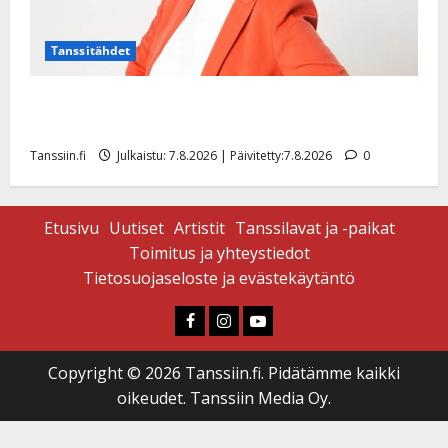
Tanssitähdet
TTK-tähti Anna Hanski rakastaa tanssia – suru
tyttären syövästä painaa
Tanssiin.fi
Julkaistu: 7.8.2026 | Päivitetty:7.8.2026
0
Etusivu
Uutiset
Artistit
Tanssilavat ja -paikat
Toimitus ja yhteystiedot
Tietosuojaseloste ja evästekäytäntö
Faceboook
Instagram
Youtube
Copyright © 2026 Tanssiin.fi. Pidätämme kaikki
oikeudet. Tanssiin Media Oy.