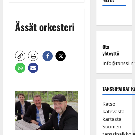
Ässät orkesteri
Ota
yhteyttä
info@tanssiin.f
TANSSIPAIKAT K
Katso
kätevästä
kartasta
Suomen
tanssipaikkoj