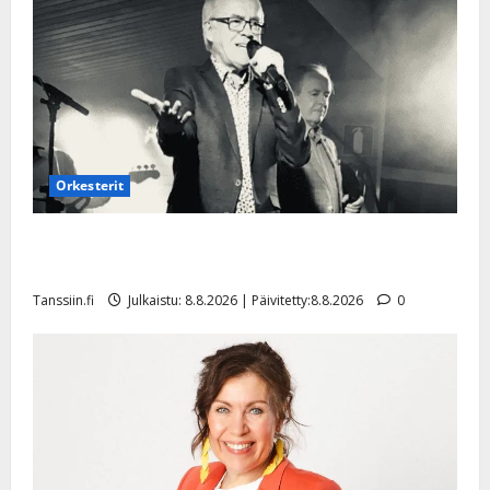
e
i
s
o
k
i
i
t
Orkesterit
o
s
Matti Ruohonen viettää taas synttäreitään täydessä
Tanssiin.fi
hiljaisuudessa – tämä on tilanne nyt
Tanssiin.fi
Julkaistu: 8.8.2026 | Päivitetty:8.8.2026
0
Julkaistu:
27.4.2025
|
Päivitetty: