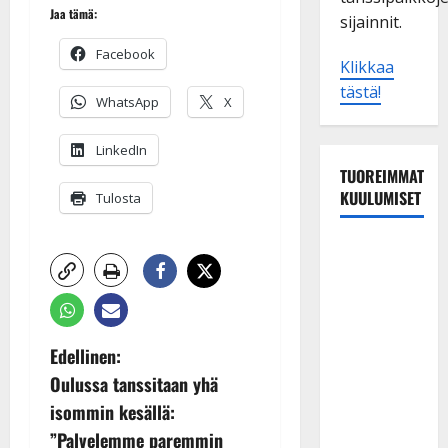
Jaa tämä:
sijainnit.
Facebook
Klikkaa
tästä!
WhatsApp
X
LinkedIn
TUOREIMMAT
KUULUMISET
Tulosta
Esko
Rahkonen
olisi
täyttänyt
90 vuotta –
P
Edellinen:
Arto
Oulussa tanssitaan yhä
o
Rahkonen
isommin kesällä:
kävi
s
”Palvelemme paremmin