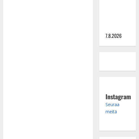
”Elämä toi
eteeni
sellaisen
yllätyksen…”
7.8.2026
Instagram
Seuraa
meitä