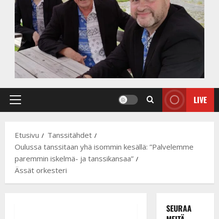
LIVE
Primary
Menu
Etusivu
Tanssitähdet
Oulussa tanssitaan yhä isommin kesällä: ”Palvelemme
paremmin iskelmä- ja tanssikansaa”
Ässät orkesteri
SEURAA
MEITÄ