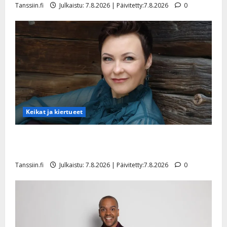
i
k
Tanssiin.fi
Julkaistu: 7.8.2026 | Päivitetty:7.8.2026
0
i
…
o
n
”
o
a
s
Tanssiin.fi
h
t
ä
Julkaistu:
e
i
20.8.2025
Tanssiin.fi
t
|
Päivitetty:
ä
Julkaistu:
ä
17.8.2025
n
Keikat ja kiertueet
|
–
Päivitetty:
D
Maikilta pysäyttävä ulostulo: ”Elämä toi eteeni
a
sellaisen yllätyksen…”
n
Tanssiin.fi
Julkaistu: 7.8.2026 | Päivitetty:7.8.2026
0
n
y
l
l
e
i