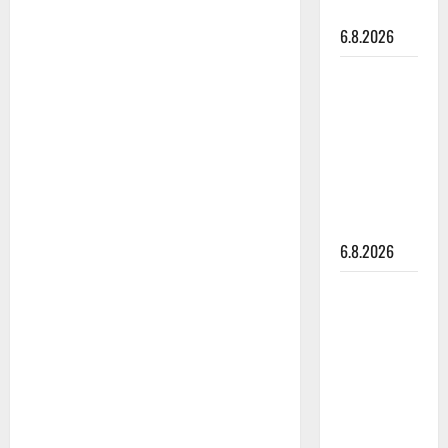
o
parketilla
6.8.2026
n
Sopiiko
Edith Piaf
tanssilavalle?
Pirttijoki
näyttää
mallia –
video
6.8.2026
Leif
Lindeman
levytti:
”Kuvaa
osuvasti
uraani
pikkupojasta