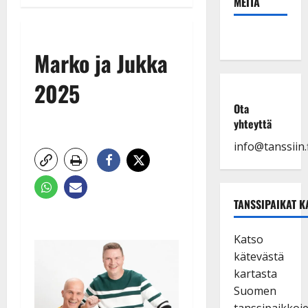
MEITÄ
Marko ja Jukka
2025
Ota
yhteyttä
info@tanssiin.f
TANSSIPAIKAT K
Katso
kätevästä
kartasta
Suomen
tanssipaikkoj