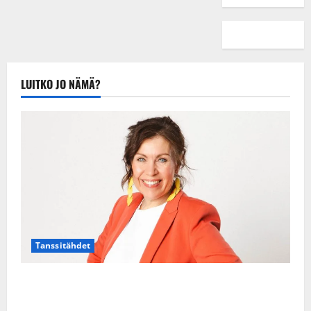
i
h
s
e
n
j
i
s
i
k
a
t
i
k
e
K
i
k
a
r
a
k
i
n
r
t
s
LUITKO JO NÄMÄ?
s
S
a
j
i
o
ä
n
a
:
i
r
–
j
”
s
k
k
u
V
s
ä
u
h
o
a
s
v
l
i
s
a
Tanssiin.fi
i
t
ä
-
v
u
Julkaistu:
j
Tanssiin.fi
a
l
21.8.2025
a
t
e
|
v
Julkaistu:
Tanssitähdet
p
Päivitetty:
K
22.8.2025
i
i
a
|
d
a
TTK-tähti Anna Hanski rakastaa tanssia – suru
t
Päivitetty:
e
n
r
tyttären syövästä painaa
o
t