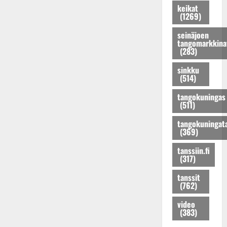
e
s
keikat
K
o
u
l
(1269)
t
a
s
p
e
a
t
e
e
n
seinäjoen
r
r
tangomarkkina
n
r
a
(283)
i
i
t
t
n
n
H
y
u
l
sinkku
a
e
t
i
(514)
a
!
l
ä
k
v
tangokuningas
D
e
r
e
a
(511)
i
n
k
s
l
m
a
i
k
t
tangokuningat
i
s
(369)
l
e
a
t
t
p
n
v
tanssiin.fi
r
a
a
t
i
(317)
i
p
i
a
i
K
a
l
tanssit
n
m
(762)
e
i
e
s
e
i
s
e
s
i
video
s
u
m
i
(383)
s
k
i
i
k
e