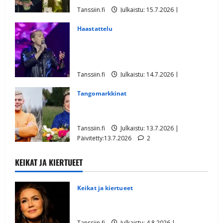
Tanssiin.fi
Julkaistu: 15.7.2026 |
Päivitetty:15.7.2026
1
Haastattelu
Tangoprinssi Ilari Hämäläinen yllättää:
tähtää tanssilavoille – tanssilevykin
tulollaan
Tanssiin.fi
Julkaistu: 14.7.2026 |
Päivitetty:17.7.2026
1
Tangomarkkinat
Aki Samuli ylistää Raija Mäntyniemeä:
”Ylväs ja kaunis mustalaisnainen”
Tanssiin.fi
Julkaistu: 13.7.2026 |
Päivitetty:13.7.2026
2
KEIKAT JA KIERTUEET
Keikat ja kiertueet
Saija Tuupanen ei toivu – lääkäri:
”Vaakatasoon”
Tanssiin.fi
Julkaistu: 4.8.2026 |