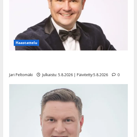
Haastattelu
Leif Lindeman levytti: ”Kuvaa osuvasti uraani
pikkupojasta näihin päiviin”
Jari Peltomäki
Julkaistu: 5.8.2026 | Päivitetty:5.8.2026
0