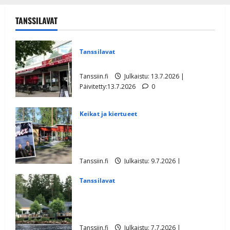
TANSSILAVAT
Tanssilavat
Ikävä uutinen: Eikan Pub konkurssiin
Tanssiin.fi
Julkaistu: 13.7.2026 |
Päivitetty:13.7.2026
0
Keikat ja kiertueet
Jänhiälän lavalle järjestetään tukitanssit
– 620 euron keikkariita paisui 19 000
euron oikeuskuluiksi
Tanssiin.fi
Julkaistu: 9.7.2026 |
Päivitetty:9.7.2026
0
Tanssilavat
Iloinen uutinen: Valasrannan
Tanssileirillä tanssitaan uudessa
jättiteltassa
Tanssiin.fi
Julkaistu: 7.7.2026 |