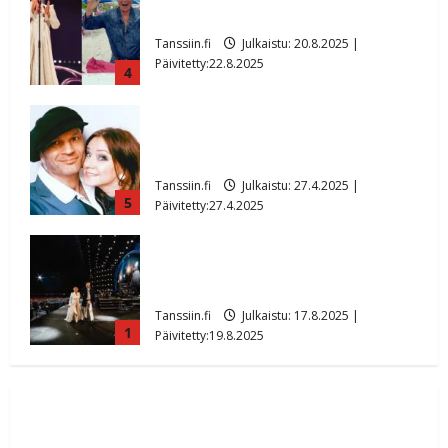
paisui hitiksi: ”Voi tule Katri…”
Tanssiin.fi
Julkaistu: 20.8.2025 |
Päivitetty:22.8.2025
4
Huikea rakkaustarina! Dimitri Keiski ja
Katja juhlivat pian tinahäitään –
Dannylle iso kiitos
Tanssiin.fi
Julkaistu: 27.4.2025 |
5
Päivitetty:27.4.2025
Huikeat hyvästit! Tommi saatteli Katri
Helenan lavalta viimeisen kerran –
kuva- ja videokooste
Tanssiin.fi
Julkaistu: 17.8.2025 |
1
Päivitetty:19.8.2025
Ikävä sairauskohtaus: soittaja tuupertui
kesken tanssikeikan Särkässä
Tanssiin.fi
Julkaistu: 22.8.2025 |