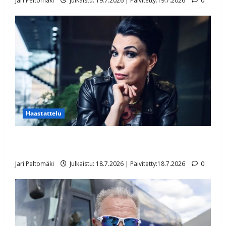
Jari Peltomäki
Julkaistu: 19.7.2026 | Päivitetty:19.7.2026
0
Haastattelu
Tangokuningatar Mervi Koponen leikattiin –
kohdunpoisto toi helpotuksen vuosien vaivoihin
Jari Peltomäki
Julkaistu: 18.7.2026 | Päivitetty:18.7.2026
0