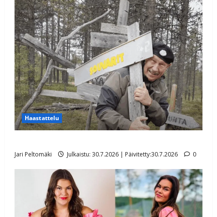
Haastattelu
Lasse Hoikka: Souvarit-kultavaltaus Lapissa myyty
Jari Peltomäki
Julkaistu: 30.7.2026 | Päivitetty:30.7.2026
0