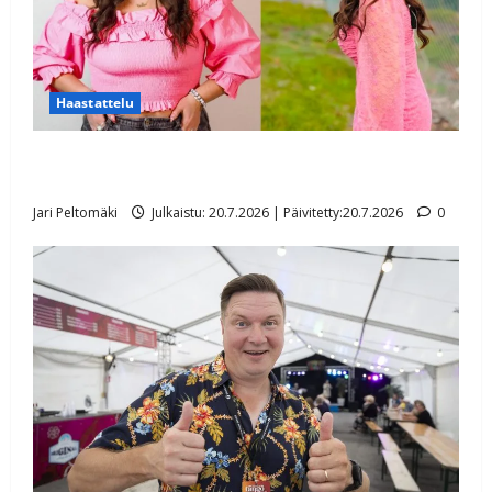
Haastattelu
Tangokuningatar laihtui hurjasti – Charlotta Saari
kertoo nyt, miten onnistui muutoksessa
Jari Peltomäki
Julkaistu: 20.7.2026 | Päivitetty:20.7.2026
0