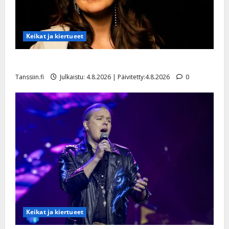
Keikat ja kiertueet
Saija Tuupanen ei toivu – lääkäri: ”Vaakatasoon”
Tanssiin.fi
Julkaistu: 4.8.2026 | Päivitetty:4.8.2026
0
Keikat ja kiertueet