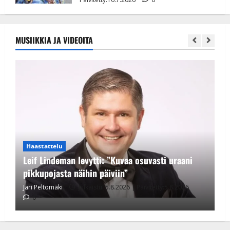
MUSIIKKIA JA VIDEOITA
Haastattelu
Leif Lindeman levytti: ”Kuvaa osuvasti uraani
pikkupojasta näihin päiviin”
Jari Peltomäki
Julkaistu: 5.8.2026 | Päivitetty:5.8.2026
0