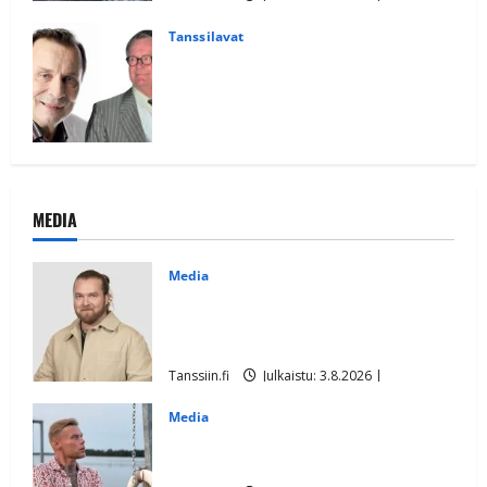
Päivitetty:7.7.2026
1
Tanssilavat
Reijo Taipaleen ja Pekka Hartosen
muistoksi tanssitaan – Kreivinkalliolla
kunnioitetaan suomalaisen iskelmän
mestareita
Tanssiin.fi
Julkaistu: 6.7.2026 |
Päivitetty:6.7.2026
0
MEDIA
Media
Teemu Roivainen kieroilee tv:n
Petollisissa – pelkää putoavansa
ensimmäisenä
Tanssiin.fi
Julkaistu: 3.8.2026 |
Päivitetty:3.8.2026
0
Media
IL: Aki Samuli viettää isoja elohäitä –
sukunimi vaihtuu