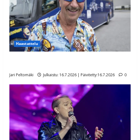
Haastattelu
Lasse Hoikan hurja kesäloma: helikopterilla
tuntureille
Jari Peltomäki
Julkaistu: 16.7.2026 | Päivitetty:16.7.2026
0