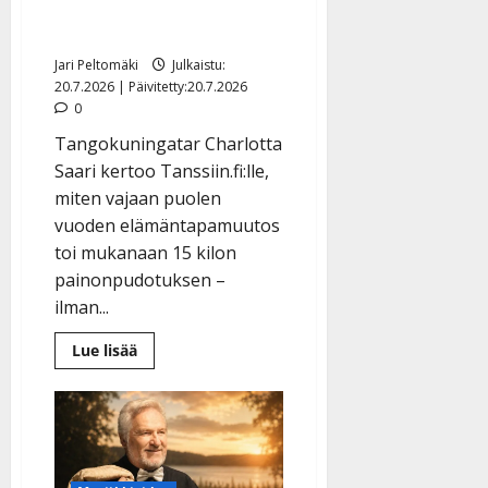
kertoo nyt, miten
onnistui muutoksessa
Jari Peltomäki
Julkaistu:
20.7.2026 | Päivitetty:20.7.2026
0
Tangokuningatar Charlotta
Saari kertoo Tanssiin.fi:lle,
miten vajaan puolen
vuoden elämäntapamuutos
toi mukanaan 15 kilon
painonpudotuksen –
ilman...
Lue
Lue lisää
lisää
aiheesta
Tangokuningatar
laihtui
hurjasti
–
Charlotta
Saari
kertoo