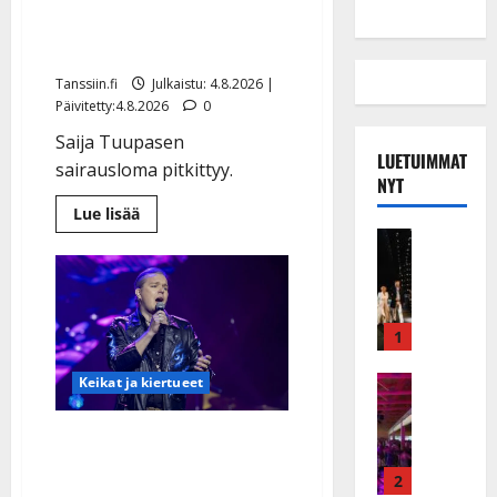
Saija Tuupanen ei toivu –
lääkäri: ”Vaakatasoon”
Tanssiin.fi
Julkaistu: 4.8.2026 |
Päivitetty:4.8.2026
0
Saija Tuupasen
LUETUIMMAT
sairausloma pitkittyy.
NYT
Lue
Lue lisää
lisää
Musiikkiv
aiheesta
H
Saija
Tuupanen
u
ei
toivu
i
–
k
1
lääkäri:
”Vaakatasoon”
e
a
Keikat ja 
Keikat ja kiertueet
I
t
k
h
Ilari Hämäläisen
ä
y
tangomatkan hinta: 10
v
v
2