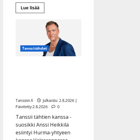
y
Lue
Lue lisää
l
lisää
aiheesta
l
Tangoseniori-
e
kisassa
historiaa
i
tehnyt
s
Marita
Saal
o
saa
Tanssitähdet
k
kansanjuhlan
i
TTK-tähti Anssi Heikkilä
i
t
yllätti laulamalla
o
tanssilavalla: ”Nolla
s
treenillä” – video
Tanssiin.fi
Tanssiin.fi
Julkaistu: 2.8.2026 |
Julkaistu:
Päivitetty:2.8.2026
0
27.4.2025
Tanssii tähtien kanssa -
|
suosikki Anssi Heikkilä
Päivitetty:
esiintyi Hurma-yhtyeen