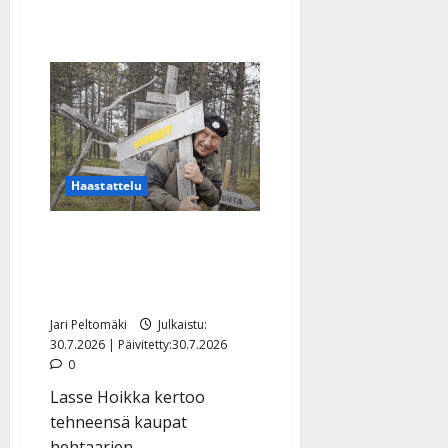
Haastattelu
Lasse Hoikka: Souvarit-
kultavaltaus Lapissa
myyty
Jari Peltomäki
Julkaistu:
30.7.2026 | Päivitetty:30.7.2026
0
Lasse Hoikka kertoo
tehneensä kaupat
hehtaarien