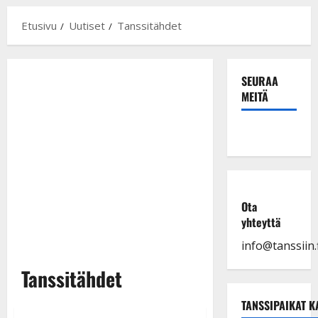
Etusivu
Uutiset
Tanssitähdet
SEURAA
MEITÄ
Ota
yhteyttä
info@tanssiin.f
Tanssitähdet
TANSSIPAIKAT K