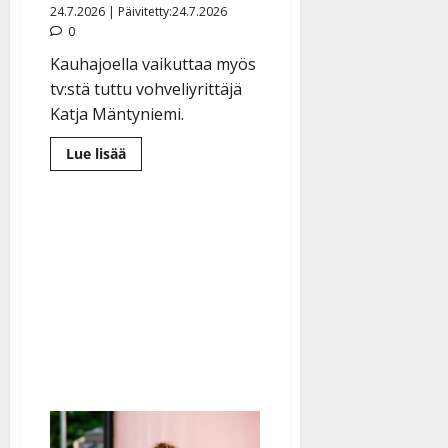
24.7.2026 | Päivitetty:24.7.2026
0
Kauhajoella vaikuttaa myös
tv:stä tuttu vohveliyrittäjä
Katja Mäntyniemi.
Lue
Lue lisää
lisää
aiheesta
Tangokuningatar
Raija
Mäntyniemi
ja
The
Voice
-
Rosita
ovat
serkuksia
–
myös
perhetilanne
yhdistää