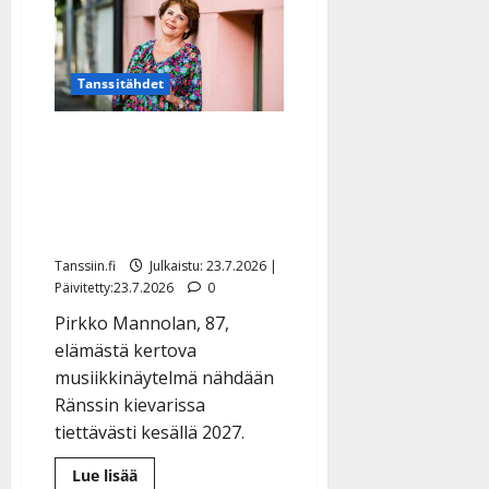
Tanssitähdet
Pirkko Mannola seuraa
Kari Tapiota: presidentin
bonusmamman elämä
kesäteatterin lavalle
Tanssiin.fi
Julkaistu: 23.7.2026 |
Päivitetty:23.7.2026
0
Pirkko Mannolan, 87,
elämästä kertova
musiikkinäytelmä nähdään
Ränssin kievarissa
tiettävästi kesällä 2027.
Lue
Lue lisää