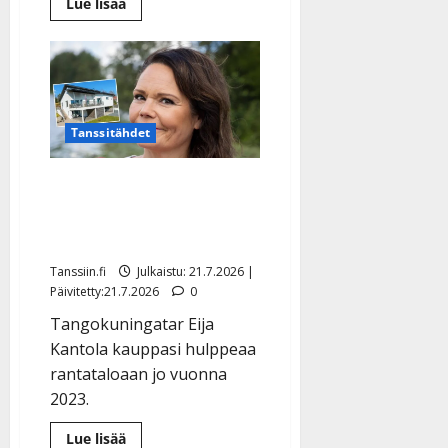
Lue
Lue lisää
lisää
aiheesta
Yllätys:
tangoprinssi
Ilari
Hämäläinen
ja
Johanna
Rantsi
Tanssitähdet
yhdistävät
voimansa
Tangokuningatar Eija
Kantola myy taas komeaa
kotiaan – hinta laski
Tanssiin.fi
Julkaistu: 21.7.2026 |
Päivitetty:21.7.2026
0
Tangokuningatar Eija
Kantola kauppasi hulppeaa
rantataloaan jo vuonna
2023.
Lue
Lue lisää