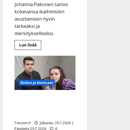
Johanna Pakonen sanoo
kokevansa ikäihmisten
avustamisen hyvin
tärkeäksi ja
merkitykselliseksi.
Lue
Lue lisää
lisää
aiheesta
Seura:
tangokuningatar
Johanna
Pakonen
auttaa
yksinäisiä
vanhuksia
Keikat ja kiertueet
Kyösti ja Sonja Lindeman
hurmasivat yhteisellä
lavakeikalla – video
Tanssiin.fi
Julkaistu: 29.7.2026 |
Päivitetty:29.7.2026
0