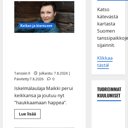
Katso
kätevästä
kartasta
Keikat ja kiertueet
Suomen
tanssipaikkoj
Maikilta pysäyttävä
sijainnit.
ulostulo: ”Elämä toi
eteeni sellaisen
Klikkaa
yllätyksen…”
tästä!
Tanssiin.fi
Julkaistu: 7.8.2026 |
Päivitetty:7.8.2026
0
Iskelmälaulaja Maikki perui
TUOREIMMAT
KUULUMISET
keikkansa ja joutuu nyt
"haukkaamaan happea".
Maikilta
Lue
Lue lisää
pysäyttävä
lisää
aiheesta
ulostulo:
Maikilta