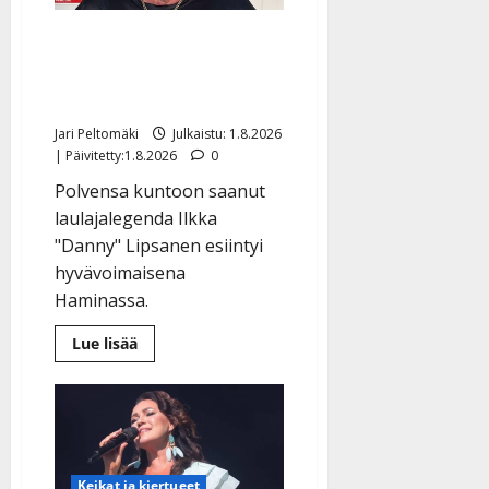
Danny, 83, nousi takaisin
jalkeille – näin sujuu
laulu: katso video
Jari Peltomäki
Julkaistu: 1.8.2026
| Päivitetty:1.8.2026
0
Polvensa kuntoon saanut
laulajalegenda Ilkka
"Danny" Lipsanen esiintyi
hyvävoimaisena
Haminassa.
Lue
Lue lisää
lisää
aiheesta
Danny,
83,
nousi
takaisin
jalkeille
–
näin
Keikat ja kiertueet