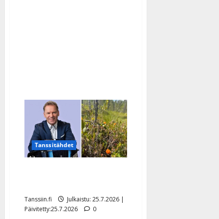
Randelin
takoo
hurjasti
euroja
–
muhkea
tilipäivä
koitti
Tanssitähdet
Jukka Lampela ahersi
hillasuolla – katso kuva
Tanssiin.fi
Julkaistu: 25.7.2026 |
Päivitetty:25.7.2026
0