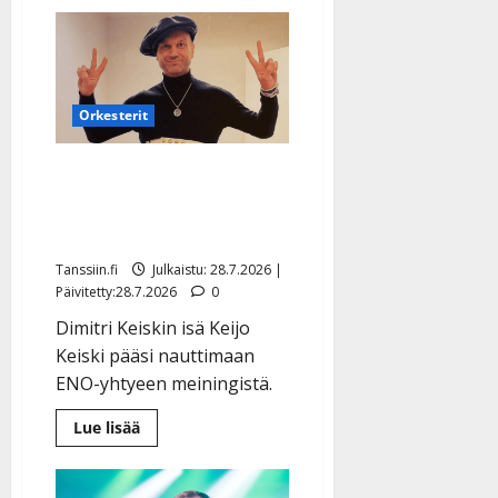
aiheesta
Ilari
Hämäläinen
pyysi
kansaa
päättämään
–
tämä
Orkesterit
versio
vei
voiton
Tältä näyttää Dimitri
Keiskin isä – ensi kertaa
poikansa keikalla
Tanssiin.fi
Julkaistu: 28.7.2026 |
Päivitetty:28.7.2026
0
Dimitri Keiskin isä Keijo
Keiski pääsi nauttimaan
ENO-yhtyeen meiningistä.
Lue
Lue lisää
lisää
aiheesta
Tältä
näyttää