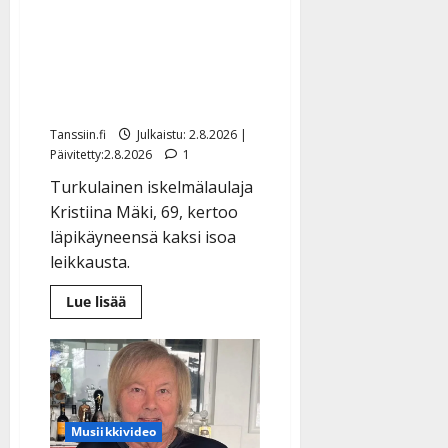
Laulaja Kristiina Mäki
sairaalassa:
terveyshaasteet lopettivat
laulukeikat
Tanssiin.fi
Julkaistu: 2.8.2026 |
Päivitetty:2.8.2026
1
Turkulainen iskelmälaulaja
Kristiina Mäki, 69, kertoo
läpikäyneensä kaksi isoa
leikkausta.
Lue
Lue lisää
lisää
aiheesta
Laulaja
Kristiina
Mäki
sairaalassa:
terveyshaasteet
lopettivat
laulukeikat
Musiikkivideo