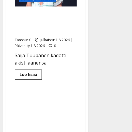
sujuu
laulu:
katso
Saija Tuupanen sai ikävän
video
yövieraan – murheellinen
ilmoitus
Tanssiin.fi
Julkaistu: 1.8.2026 |
Päivitetty:1.8.2026
0
Saija Tuupanen kadotti
äkisti äänensä.
Lue
Lue lisää
lisää
aiheesta
Saija
Tuupanen
sai
ikävän
yövieraan
–
murheellinen
ilmoitus