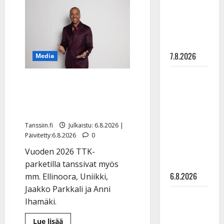
pysäyttävä
”Elämä toi
ulostulo:
”Elämä
eteeni
toi
sellaisen
eteeni
sellaisen
yllätyksen…”
yllätyksen…”
7.8.2026
Media
Tanssii
Tanssii tähtien kanssa -
tähtien
julkkikset julki: Anna
kanssa -
Hanski liitää tv-parketilla
julkkikset
julki: Anna
Tanssiin.fi
Julkaistu: 6.8.2026 |
Päivitetty:6.8.2026
0
Hanski
liitää tv-
Vuoden 2026 TTK-
parketilla
parketilla tanssivat myös
6.8.2026
mm. Ellinoora, Uniikki,
Jaakko Parkkali ja Anni
Sopiiko
Ihamäki.
Edith Piaf
tanssilavalle?
Lue
Lue lisää