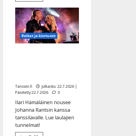
lisää
aiheesta
Pirkko
Mannola
seuraa
Kari
Tapiota:
presidentin
bonusmamman
Keikat ja kiertueet
elämä
kesäteatterin
lavalle
Yllätys: tangoprinssi Ilari
Hämäläinen ja Johanna
Rantsi yhdistävät
voimansa
Tanssiin.fi
Julkaistu: 22.7.2026 |
Päivitetty:22.7.2026
0
Ilari Hämäläinen nousee
Johanna Rantsin kanssa
tanssilavalle. Lue laulajien
tunnelmat!