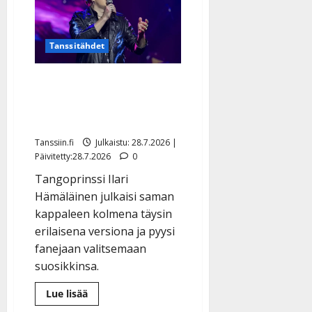
Tanssitähdet
Ilari Hämäläinen pyysi
kansaa päättämään –
tämä versio vei voiton
Tanssiin.fi
Julkaistu: 28.7.2026 |
Päivitetty:28.7.2026
0
Tangoprinssi Ilari
Hämäläinen julkaisi saman
kappaleen kolmena täysin
erilaisena versiona ja pyysi
fanejaan valitsemaan
suosikkinsa.
Lue
Lue lisää
lisää