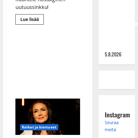
Hallikainen,
uutuussinkku!
50,
liikuttuu
Lue
Lue lisää
lapsenlapsistaan
lisää
aiheesta
– uusi laulu
Leif
Lindeman
koskettaa
levytti:
”Kuvaa
syvältä
osuvasti
5.8.2026
uraani
pikkupojasta
näihin
päiviin”
Instagram
Seuraa
Keikat ja kiertueet
meitä