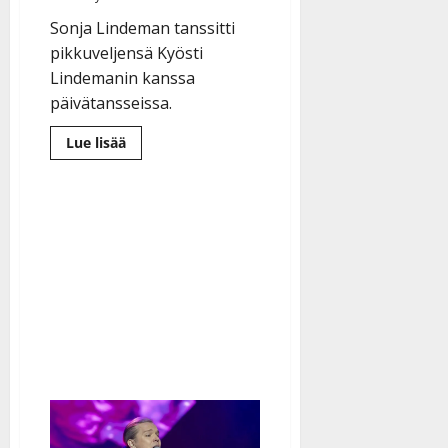
Sonja Lindeman tanssitti
pikkuveljensä Kyösti
Lindemanin kanssa
päivätansseissa.
Lue
Lue lisää
lisää
aiheesta
Kyösti
ja
Sonja
Lindeman
hurmasivat
yhteisellä
lavakeikalla
–
video