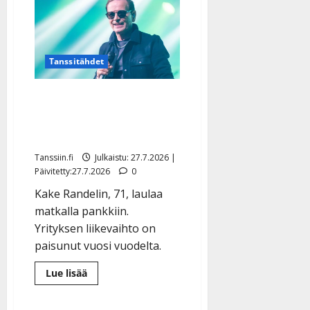
Dimitri
Keiskin
isä
–
ensi
kertaa
Tanssitähdet
poikansa
keikalla
Kake Randelin takoo
hurjasti euroja – muhkea
tilipäivä koitti
Tanssiin.fi
Julkaistu: 27.7.2026 |
Päivitetty:27.7.2026
0
Kake Randelin, 71, laulaa
matkalla pankkiin.
Yrityksen liikevaihto on
paisunut vuosi vuodelta.
Lue
Lue lisää
lisää
aiheesta
Kake