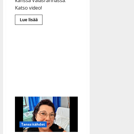
kanssa Valasrannassa.
Katso video!
Lue
Lue lisää
lisää
aiheesta
TTK-
tähti
Anssi
Heikkilä
yllätti
laulamalla
tanssilavalla:
”Nolla
treenillä”
–
video
Tanssitähdet