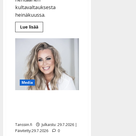
kultavaltauksesta
heinäkuussa.
Lue
Lue lisää
lisää
aiheesta
Lasse
Hoikka:
Souvarit-
kultavaltaus
Lapissa
myyty
Media
Seura: tangokuningatar
Johanna Pakonen auttaa
yksinäisiä vanhuksia
Tanssiin.fi
Julkaistu: 29.7.2026 |
Päivitetty:29.7.2026
0