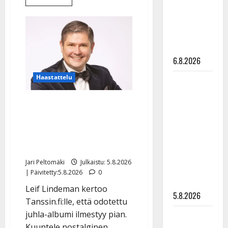
lisää
Pirttijoki
aiheesta
Tanssii
näyttää
tähtien
kanssa
mallia –
-
video
julkkikset
julki:
6.8.2026
Anna
Hanski
liitää
Haastattelu
Leif
tv-
parketilla
Lindeman
Leif Lindeman levytti:
levytti:
”Kuvaa osuvasti uraani
”Kuvaa
osuvasti
pikkupojasta näihin
uraani
päiviin”
pikkupojasta
Jari Peltomäki
Julkaistu: 5.8.2026
näihin
| Päivitetty:5.8.2026
0
päiviin”
Leif Lindeman kertoo
5.8.2026
Tanssin.fi:lle, että odotettu
juhla-albumi ilmestyy pian.
Jukka
Kuuntele nostalginen