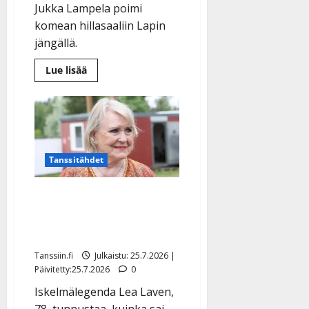
Jukka Lampela poimi
komean hillasaaliin Lapin
jängällä.
Lue
Lue lisää
lisää
aiheesta
Jukka
Lampela
ahersi
hillasuolla
–
katso
kuva
Tanssitähdet
Lea Laven teki jäynän
nuorelle miehelle: ”Vähän
nolona jäi poika…”
Tanssiin.fi
Julkaistu: 25.7.2026 |
Päivitetty:25.7.2026
0
Iskelmälegenda Lea Laven,
78, tunnustaa, kuinka sai