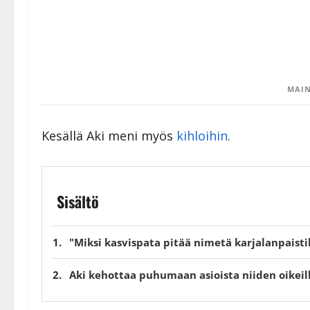
MAIN
Kesällä Aki meni myös
kihloihin
.
Sisältö
"Miksi kasvispata pitää nimetä karjalanpaisti
Aki kehottaa puhumaan asioista niiden oikeill