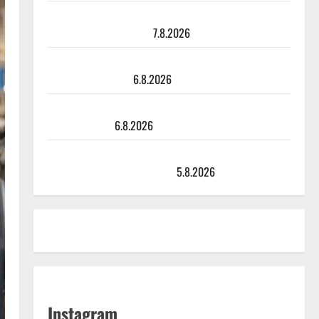
Maikilta pysäyttävä ulostulo: ”Elämä toi eteeni
sellaisen yllätyksen…”
7.8.2026
Tanssii tähtien kanssa -julkkikset julki: Anna Hanski
liitää tv-parketilla
6.8.2026
Sopiiko Edith Piaf tanssilavalle? Pirttijoki näyttää
mallia – video
6.8.2026
Leif Lindeman levytti: ”Kuvaa osuvasti uraani
pikkupojasta näihin päiviin”
5.8.2026
Instagram