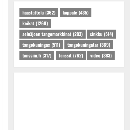
Päivitetty:27.4.2025
haastattelu
(362)
kappale
(435)
keikat
(1269)
seinäjoen tangomarkkinat
(283)
sinkku
(514)
tangokuningas
(511)
tangokuningatar
(369)
tanssiin.fi
(317)
tanssit
(762)
video
(383)