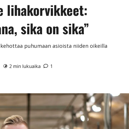
 lihakorvikkeet:
a, sika on sika”
 kehottaa puhumaan asioista niiden oikeilla
6
2 min lukuaika
1