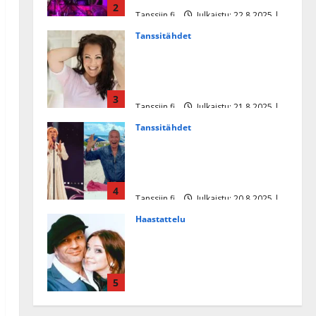
2
Tanssiin.fi
Julkaistu: 22.8.2025 |
Päivitetty:22.8.2025
Tanssitähdet
Heidi Pakarisen ja Mika
Pohjosen tytär kilpailee
missikisoissa
3
Tanssiin.fi
Julkaistu: 21.8.2025 |
Päivitetty:22.8.2025
Tanssitähdet
Tämä Ile Vainion runo Katri
Helenasta paisui hitiksi: ”Voi
tule Katri…”
4
Tanssiin.fi
Julkaistu: 20.8.2025 |
Päivitetty:22.8.2025
Haastattelu
Huikea rakkaustarina!
Dimitri Keiski ja Katja
juhlivat pian tinahäitään –
5
Dannylle iso kiitos
Tanssiin.fi
Julkaistu: 27.4.2025 |