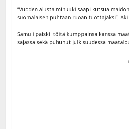
”Vuoden alusta minuuki saapi kutsua maidontu
suomalaisen puhtaan ruoan tuottajaksi”, Aki 
Samuli paiskii töitä kumppainsa kanssa maati
sajassa sekä puhunut julkisuudessa maatalo