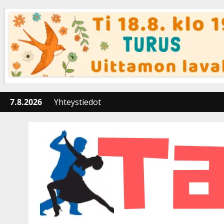
Skip
to
content
7.8.2026
Yhteystiedot