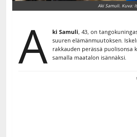
Aki Samuli. Kuva: I
A
ki Samuli
, 43, on tangokuningas
suuren elämänmuutoksen. Iskelm
rakkauden perässä puolisonsa ko
samalla maatalon isännäksi.