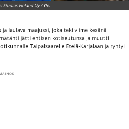
tv Studios Finland Oy / Yle.
 ja laulava maajussi, joka teki viime kesänä
ätähti jätti entisen kotiseutunsa ja muutti
tikunnalle Taipalsaarelle Etelä-Karjalaan ja ryhtyi
MAINOS