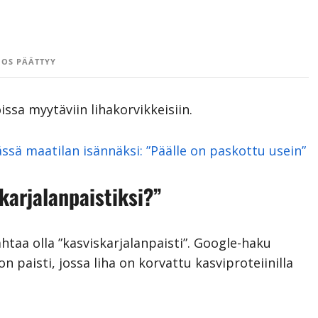
OS PÄÄTTYY
ssa myytäviin lihakorvikkeisiin.
sä maatilan isännäksi: ”Päälle on paskottu usein”
karjalanpaistiksi?”
taa olla ”kasviskarjalanpaisti”. Google-haku
on paisti, jossa liha on korvattu kasviproteiinilla