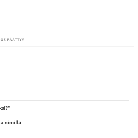
OS PÄÄTTYY
ksi?"
a nimillä