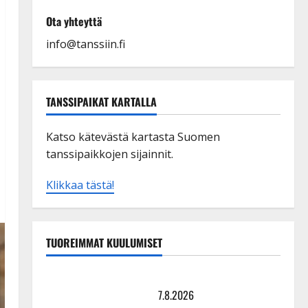
Ota yhteyttä
info@tanssiin.fi
TANSSIPAIKAT KARTALLA
Katso kätevästä kartasta Suomen
tanssipaikkojen sijainnit.
Klikkaa tästä!
TUOREIMMAT KUULUMISET
TTK-tähti Anna Hanski rakastaa tanssia – suru
tyttären syövästä painaa
7.8.2026