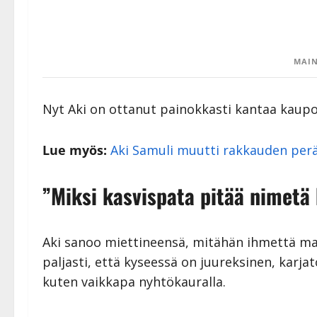
MAIN
Nyt Aki on ottanut painokkasti kantaa kaupoi
Lue myös:
Aki Samuli muutti rakkauden peräs
”Miksi kasvispata pitää nimetä 
Aki sanoo miettineensä, mitähän ihmettä mah
paljasti, että kyseessä on juureksinen, karjat
kuten vaikkapa nyhtökauralla.