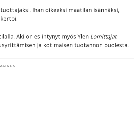
ottajaksi. Ihan oikeeksi maatilan isännäksi,
kertoi.
lalla. Aki on esiintynyt myös Ylen
Lomittajat
-
usyrittämisen ja kotimaisen tuotannon puolesta.
MAINOS