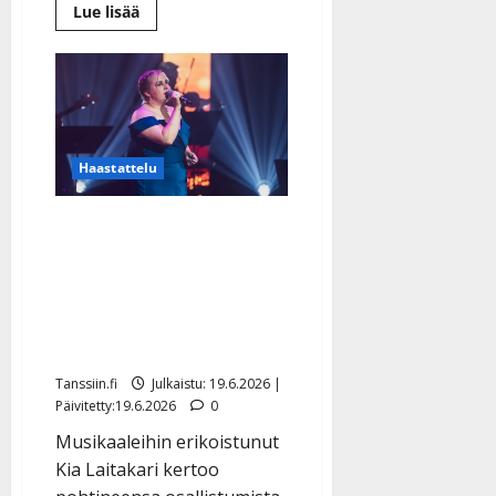
Lue
Lue lisää
lisää
aiheesta
Alkoholismin
ja
masennuksen
läpikäynyt
Tommi
Kostekivi
tähtää
tangokuninkaaksi:
Haastattelu
”Mieli
on
kuin
Tangofinalisti Kia
teinipojalla”
Laitakari: ”Nyt jos
koskaan” – haluaa
yhdistää musikaalien
draaman ja tangon
Tanssiin.fi
Julkaistu: 19.6.2026 |
Päivitetty:19.6.2026
0
Musikaaleihin erikoistunut
Kia Laitakari kertoo