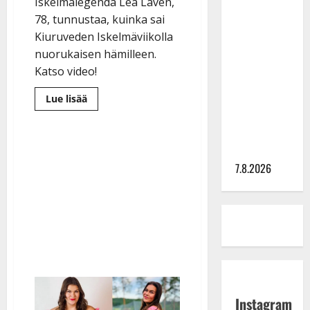
Iskelmälegenda Lea Laven,
TTK-tähti
78, tunnustaa, kuinka sai
Anna
Kiuruveden Iskelmäviikolla
Hanski
nuorukaisen hämilleen.
rakastaa
Katso video!
tanssia –
suru
Lue
Lue lisää
lisää
tyttären
aiheesta
Lea
syövästä
Laven
teki
painaa
jäynän
nuorelle
7.8.2026
miehelle:
”Vähän
nolona
jäi
poika…”
Instagram