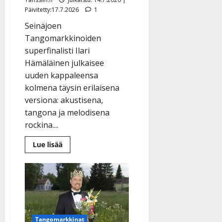
|
Päivitetty:17.7.2026
1
Päivitetty:
Seinäjoen
Tangomarkkinoiden
superfinalisti Ilari
Hämäläinen julkaisee
uuden kappaleensa
kolmena täysin erilaisena
versiona: akustisena,
tangona ja melodisena
rockina....
Lue
Lue lisää
lisää
aiheesta
Tangoprinssi
Ilari
Hämäläinen
yllättää:
tähtää
tanssilavoille
–
tanssilevykin
Tangomarkkinat
tulollaan