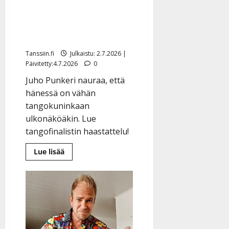
Punkeri on kanttori ja
oopperatenori: ”Isoveljeni
on tangoprinssi”
Tanssiin.fi
Julkaistu: 2.7.2026 |
Päivitetty:4.7.2026
0
Juho Punkeri nauraa, että
hänessä on vähän
tangokuninkaan
ulkonäköäkin. Lue
tangofinalistin haastattelu!
Lue
Lue lisää
lisää
aiheesta
Tangofinalisti
Juho
Punkeri
on
kanttori
ja
oopperatenori:
”Isoveljeni