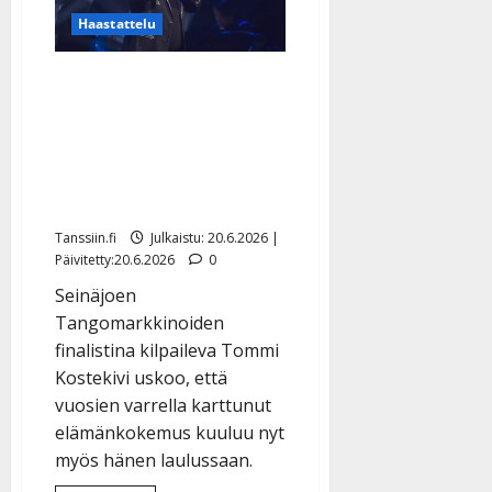
Haastattelu
Alkoholismin ja
masennuksen läpikäynyt
Tommi Kostekivi tähtää
tangokuninkaaksi: ”Mieli
on kuin teinipojalla”
Tanssiin.fi
Julkaistu: 20.6.2026 |
Päivitetty:20.6.2026
0
Seinäjoen
Tangomarkkinoiden
finalistina kilpaileva Tommi
Kostekivi uskoo, että
vuosien varrella karttunut
elämänkokemus kuuluu nyt
myös hänen laulussaan.