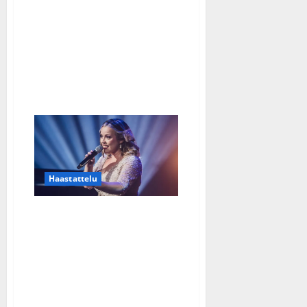
tanssilavoja
vuosikymmeniä:
”Pitkätukkainen
mies
saa
laulaa
tangoa”
Haastattelu
Tangofinalisti Helena
Haaparanta tykkää
tanssia ja toivoo, ettei
”stadilaisuus” säikäytä
tangokansaa