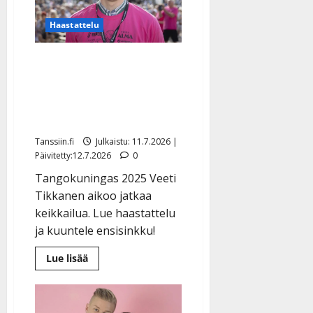
kolmen
lapsen
Haastattelu
romaniäiti
teki
historiaa
Veeti Tikkanen jättää
tangokruunun haikeana –
muutti takaisin
kotiseudulle
Tanssiin.fi
Julkaistu: 11.7.2026 |
Päivitetty:12.7.2026
0
Tangokuningas 2025 Veeti
Tikkanen aikoo jatkaa
keikkailua. Lue haastattelu
ja kuuntele ensisinkku!
Lue
Lue lisää
lisää
aiheesta
Veeti
Tikkanen
jättää