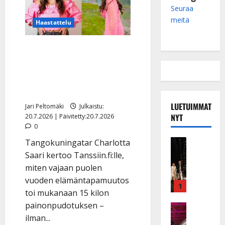
Seuraa
meitä
Haastattelu
Tangokuningatar laihtui
hurjasti – Charlotta Saari
kertoo nyt, miten
onnistui muutoksessa
LUETUIMMAT
Jari Peltomäki
Julkaistu:
NYT
20.7.2026 | Päivitetty:20.7.2026
0
Musiikkiv
Tangokuningatar Charlotta
H
Saari kertoo Tanssiin.fi:lle,
u
miten vajaan puolen
i
vuoden elämäntapamuutos
k
1
toi mukanaan 15 kilon
e
painonpudotuksen –
a
Keikat ja 
I
ilman...
t