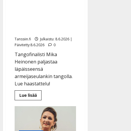
ensikertalaisen kisaan:
Finlanders-muusikko
Mika Heinonen tähtää
tangokuninkaaksi
Tanssiin.fi
Julkaistu: 8.6.2026 |
Päivitetty:8.6.2026
0
Tangofinalisti Mika
Heinonen paljastaa
läpäisseensä
armeijaseulankin tangolla.
Lue haastattelu!
Lue
Lue lisää
lisää
aiheesta
Vaimo
patisti
ensikertalaisen
kisaan:
Finlanders-
muusikko