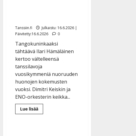
vuosikymmeniä:
”Pitkätukkainen mies saa
laulaa tangoa”
Tanssiin.fi
Julkaistu: 16.6.2026 |
Päivitetty:16.6.2026
0
Tangokuninkaaksi
tähtäävä Ilari Hämäläinen
kertoo vältelleensä
tanssilavoja
vuosikymmeniä nuoruuden
huonojen kokemusten
vuoksi. Dimitri Keiskin ja
ENO-orkesterin keikka...
Lue
Lue lisää
lisää
aiheesta
Tangofinalisti
Ilari
Hämäläinen
vältteli