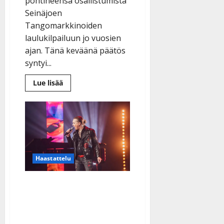
pohtineensa osallistumista
Seinäjoen
Tangomarkkinoiden
laulukilpailuun jo vuosien
ajan. Tänä keväänä päätös
syntyi...
Lue
Lue lisää
lisää
aiheesta
Tangofinalisti
Kia
Laitakari:
”Nyt
jos
koskaan”
–
haluaa
Haastattelu
yhdistää
musikaalien
draaman
ja
Tangofinalisti Ilari
tangon
Hämäläinen vältteli
tanssilavoja