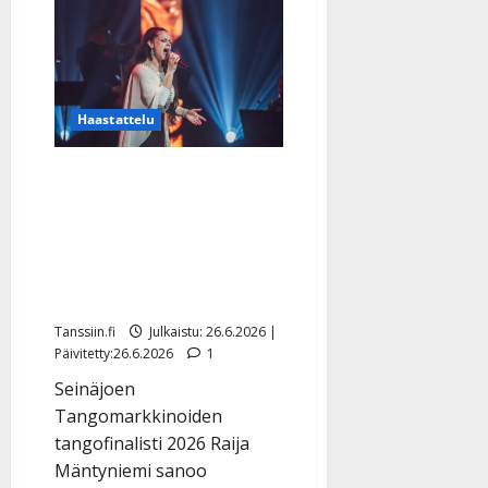
Mäkeläisen
petossyyte
hylättiin
–
jyrähtää
nyt:
”Kohtuuttoman
Haastattelu
pitkä
ja
raskas
aika”
Raija Mäntyniemi tekee
historiaa: ”Olisin
ensimmäinen
romaninainen
tangokuninkaallisena”
Tanssiin.fi
Julkaistu: 26.6.2026 |
Päivitetty:26.6.2026
1
Seinäjoen
Tangomarkkinoiden
tangofinalisti 2026 Raija
Mäntyniemi sanoo