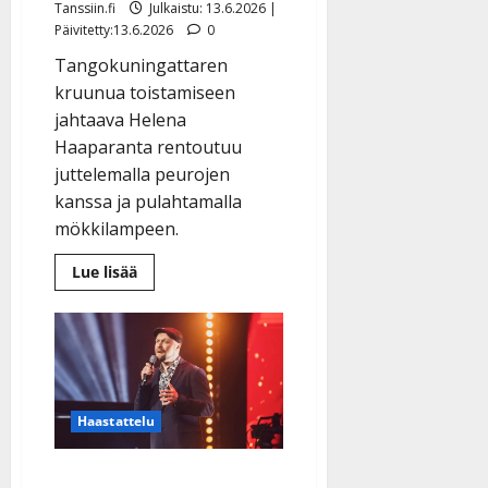
Tanssiin.fi
Julkaistu: 13.6.2026 |
Päivitetty:13.6.2026
0
Tangokuningattaren
kruunua toistamiseen
jahtaava Helena
Haaparanta rentoutuu
juttelemalla peurojen
kanssa ja pulahtamalla
mökkilampeen.
Lue
Lue lisää
lisää
aiheesta
Tangofinalisti
Helena
Haaparanta
tykkää
tanssia
ja
toivoo,
Haastattelu
ettei
”stadilaisuus”
säikäytä
tangokansaa
Vaimo patisti