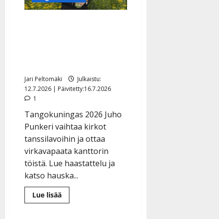
Tangokuningas Juho
Punkeri selvisi
koulukiusaamisesta:
”Olen herkkä pohjalainen”
Jari Peltomäki
Julkaistu:
12.7.2026 | Päivitetty:16.7.2026
1
Tangokuningas 2026 Juho
Punkeri vaihtaa kirkot
tanssilavoihin ja ottaa
virkavapaata kanttorin
töistä. Lue haastattelu ja
katso hauska...
Lue
Lue lisää
lisää
aiheesta
Tangokuningas