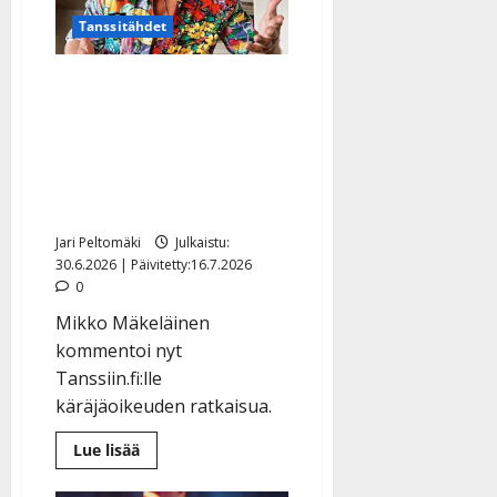
on
tangoprinssi”
Tanssitähdet
Mikko Mäkeläisen
petossyyte hylättiin –
jyrähtää nyt:
”Kohtuuttoman pitkä ja
raskas aika”
Jari Peltomäki
Julkaistu:
30.6.2026 | Päivitetty:16.7.2026
0
Mikko Mäkeläinen
kommentoi nyt
Tanssiin.fi:lle
käräjäoikeuden ratkaisua.
Lue
Lue lisää
lisää
aiheesta
Mikko