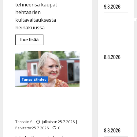
tehneensä kaupat
9.8.2026
hehtaarien
Tangokuningatar
kultavaltauksesta
Raija
heinäkuussa.
Mäntyniemi:
Lue
Lue lisää
matka
lisää
aiheesta
tyssäsi
Lasse
8.8.2026
Hoikka:
Souvarit-
kultavaltaus
Matti
Lapissa
myyty
Ruohonen
Tanssitähdet
viettää taas
synttäreitään
Lea Laven teki jäynän
täydessä
nuorelle miehelle: ”Vähän
hiljaisuudessa
nolona jäi poika…”
– tämä on
tilanne nyt
Tanssiin.fi
Julkaistu: 25.7.2026 |
Päivitetty:25.7.2026
0
8.8.2026