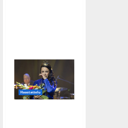
Juho
Punkeri
selvisi
koulukiusaamisesta:
”Olen
herkkä
pohjalainen”
Haastattelu
Tangokuningatar Raija
Mäntyniemi liikuttui
voitostaan – kolmen