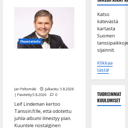
Katso
kätevästä
kartasta
Suomen
Haastattelu
tanssipaikkoj
sijainnit.
Leif Lindeman levytti:
Klikkaa
”Kuvaa osuvasti uraani
tästä!
pikkupojasta näihin
päiviin”
Jari Peltomäki
Julkaistu: 5.8.2026
TUOREIMMAT
| Päivitetty:5.8.2026
0
KUULUMISET
Leif Lindeman kertoo
Tanssin.fi:lle, että odotettu
Tangokuningas
juhla-albumi ilmestyy pian.
Aki Samuli
Kuuntele nostalginen