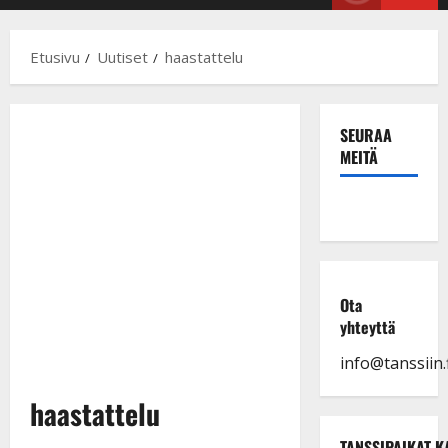
Menu
Etusivu
Uutiset
haastattelu
SEURAA
MEITÄ
Ota
yhteyttä
info@tanssiin.f
haastattelu
TANSSIPAIKAT K