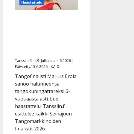
Mika
Haastattelu
Heinonen
tähtää
tangokuninkaaksi
Tangomarkkinat: Maj-Lis
Erola on puhelias
kiinteistönvälittäjä, joka
laulaa tangoja pihasaunan
lauteilla
Tanssiin.fi
Julkaistu: 4.6.2026 |
Päivitetty:15.6.2026
0
Tangofinalisti Maj-Lis Erola
sanoo halunneensa
tangokuningattareksi 6-
vuotiaasta asti. Lue
haastattelu! Tanssiin.fi
esittelee kaikki Seinäjoen
Tangomarkkinoiden
finalistit 2026...