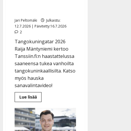
lapsen romaniäiti teki
historiaa
Jari Peltomäki
Julkaistu:
12.7.2026 | Päivitetty:16.7.2026
2
Tangokuningatar 2026
Raija Mäntyniemi kertoo
Tanssiin.fi:n haastattelussa
saaneensa tukea vanhoilta
tangokuninkaallisilta. Katso
myös hauska
sanavalintavideo!
Lue
Lue lisää
lisää
aiheesta
Tangokuningatar
Raija
Mäntyniemi
liikuttui
voitostaan
–