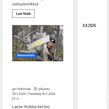
meni
uutuussinkku!
naimisiin –
hääkuva
Lue
Lue lisää
lisää
julki
aiheesta
Leif
9.8.2026
Lindeman
levytti:
”Kuvaa
Esko
osuvasti
uraani
Rahkonen
pikkupojasta
olisi
näihin
päiviin”
täyttänyt
Haastattelu
90 vuotta –
Arto
Lasse Hoikka: Souvarit-
Rahkonen
kultavaltaus Lapissa
kävi
myyty
haudalla ja
Jari Peltomäki
Julkaistu:
kertoo
30.7.2026 | Päivitetty:30.7.2026
iskelmälegenda
0
viimeisistä
Lasse Hoikka kertoo
vuosista