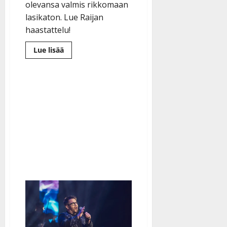
olevansa valmis rikkomaan
lasikaton. Lue Raijan
haastattelu!
Lue
Lue lisää
lisää
aiheesta
Raija
Mäntyniemi
tekee
historiaa:
”Olisin
ensimmäinen
romaninainen
tangokuninkaallisena”