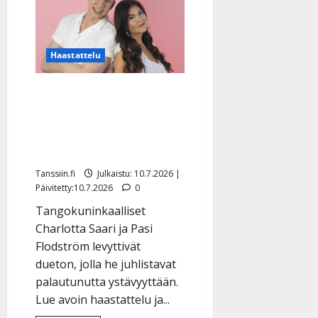
tangokruunun
haikeana
–
muutti
takaisin
kotiseudulle
Haastattelu
Charlotta Saari ja Pasi
Flodström ajautuivat
välirikkoon – näin
ystävyys palautui
Tanssiin.fi
Julkaistu: 10.7.2026 |
Päivitetty:10.7.2026
0
Tangokuninkaalliset
Charlotta Saari ja Pasi
Flodström levyttivät
dueton, jolla he juhlistavat
palautunutta ystävyyttään.
Lue avoin haastattelu ja...