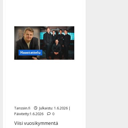
Haapaniemi
levyttivät
elämänsä
biisin
Haastattelu
Hannu Palon paluu:
levytti Kanavan kanssa –
edesmenneen Erkki
Frimanin sävellys heräsi
henkiin
Tanssiin.fi
Julkaistu: 1.6.2026 |
Päivitetty:1.6.2026
0
Viisi vuosikymmentä