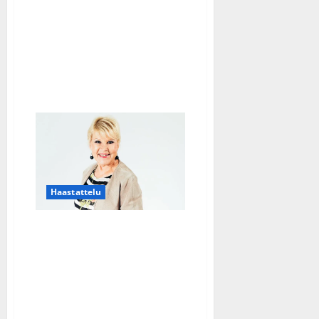
“Sen
pitää
kutsua,
sen
pitää
tuntua!”
Haastattelu
Eija Sinikka paljastaa
kovan kuntonsa: 60 kg
maastavedossa –
klassikkohitti sai uuden
version