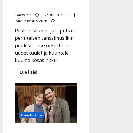
uudistui
Tanssiin.fi
Julkaistu: 30.5.2026 |
Päivitetty:30.5.2026
0
Pekkaniskan Pojat liputtaa
perinteisen tanssimusiikin
puolesta. Lue orkesterin
uudet tuulet ja kuuntele
kuuma kesäsinkku!
Lue
Lue lisää
lisää
aiheesta
Pekkaniskan
Pojat
julkaisi
bugg-
henkisen
uutuussinglen
–
orkesteri
Haastattelu
uudistui
Tommi Soidinmäki kertoo