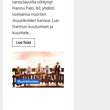
tanssilavoilla viihtynyt
Hannu Palo, 60, yhdisti
voimansa nuorten
muusikoiden kanssa. Lue
Hannun kuulumiset ja
kuuntele...
Lue
Lue lisää
lisää
aiheesta
Hannu
Palon
paluu:
levytti
Kanavan
kanssa
–
edesmenneen
Erkki
Musiikkivideo
Frimanin
sävellys
heräsi
Pekkaniskan Pojat
henkiin
julkaisi bugg-henkisen
uutuussinglen – orkesteri