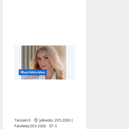
”Se
on
suuri
voimavara
parisuhteellekin”
Musiikkivideo
Helmi Loukasmäki levytti
iloista kesämieltä –
Danny antoi suoran
arvionsa
Tanssiin.fi
Julkaistu: 29.5.2026 |
Päivitetty:29.5.2026
0