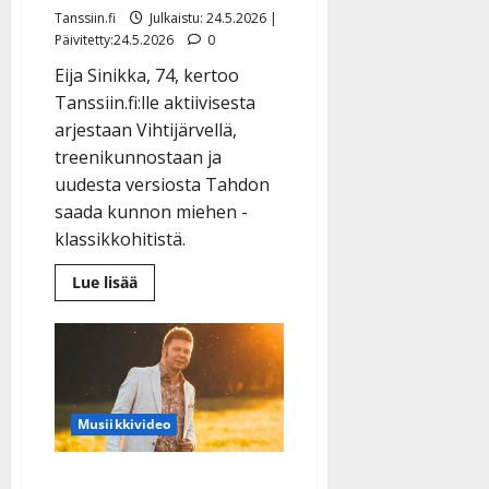
Tanssiin.fi
Julkaistu: 24.5.2026 |
Päivitetty:24.5.2026
0
Eija Sinikka, 74, kertoo
Tanssiin.fi:lle aktiivisesta
arjestaan Vihtijärvellä,
treenikunnostaan ja
uudesta versiosta Tahdon
saada kunnon miehen -
klassikkohitistä.
Lue
Lue lisää
lisää
aiheesta
Eija
Sinikka
paljastaa
kovan
kuntonsa:
60
kg
Musiikkivideo
maastavedossa
–
klassikkohitti
Jarkko Honkanen löysi
sai