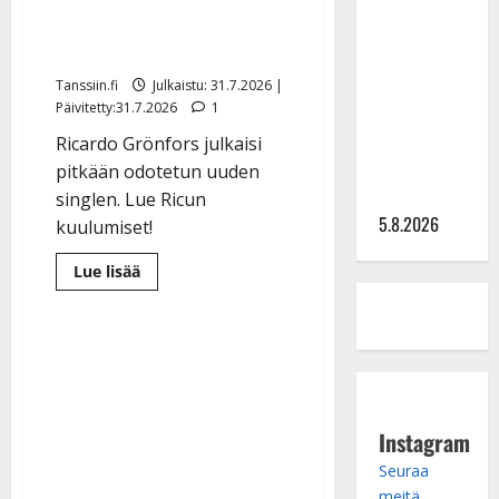
Lindeman
paluun: laulaa nuoresta
levytti:
rakkaudesta
”Kuvaa
osuvasti
Tanssiin.fi
Julkaistu: 31.7.2026 |
Päivitetty:31.7.2026
1
uraani
pikkupojasta
Ricardo Grönfors julkaisi
näihin
pitkään odotetun uuden
päiviin”
singlen. Lue Ricun
5.8.2026
kuulumiset!
Lue
Lue lisää
lisää
aiheesta
The
Voicessa
hurmannut
tangonuori-
Ricardo
teki
paluun:
laulaa
Instagram
nuoresta
rakkaudesta
Seuraa
meitä