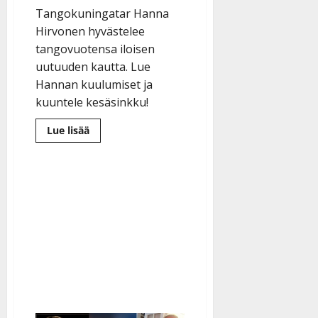
Tangokuningatar Hanna
Hirvonen hyvästelee
tangovuotensa iloisen
uutuuden kautta. Lue
Hannan kuulumiset ja
kuuntele kesäsinkku!
Lue
Lue lisää
lisää
aiheesta
Hanna
Hirvonen
luopuu
tangokruunusta
–
tämä
kesäralli
odotti
julkaisua
lähes
vuoden