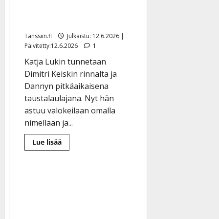
oma tarina kuin
iskelmäelokuvasta
Tanssiin.fi
Julkaistu: 12.6.2026 |
Päivitetty:12.6.2026
1
Katja Lukin tunnetaan
Dimitri Keiskin rinnalta ja
Dannyn pitkäaikaisena
taustalaulajana. Nyt hän
astuu valokeilaan omalla
nimellään ja...
Lue
Lue lisää
lisää
aiheesta
Dimitri
Keiskin
vaimo
Katja
Lukin
levytti
koskettavan
rakkauslaulun
–