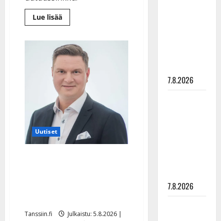
rakastaa
Lue
Lue lisää
tanssia –
lisää
suru
aiheesta
Leif
tyttären
Lindeman
levytti:
syövästä
”Kuvaa
osuvasti
painaa
uraani
pikkupojasta
7.8.2026
näihin
päiviin”
Maikilta
pysäyttävä
ulostulo:
Uutiset
”Elämä toi
eteeni
Jukka Hallikainen, 50,
sellaisen
liikuttuu lapsenlapsistaan
yllätyksen…”
– uusi laulu koskettaa
7.8.2026
syvältä
Tanssii
Tanssiin.fi
Julkaistu: 5.8.2026 |
tähtien