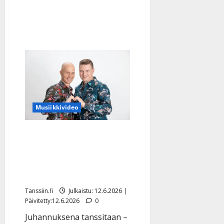
parin
oma
tarina
kuin
iskelmäelokuvasta
Musiikkivideo
Marko ja Jukka
tanssittavat uudella
juhannusbiisillä: ”Saa
taapeltaa kuten haluaa”
Tanssiin.fi
Julkaistu: 12.6.2026 |
Päivitetty:12.6.2026
0
Juhannuksena tanssitaan –