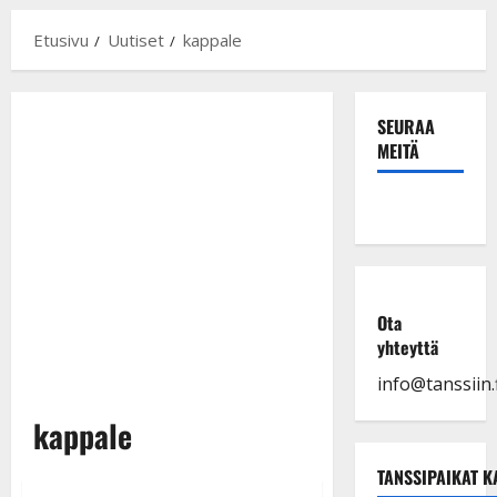
Etusivu
Uutiset
kappale
SEURAA
MEITÄ
Ota
yhteyttä
info@tanssiin.f
kappale
TANSSIPAIKAT K