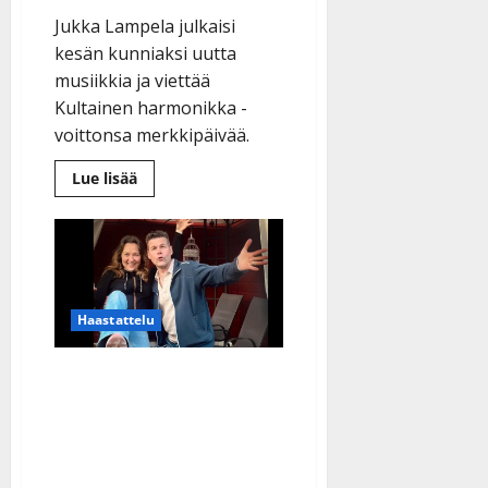
Jukka Lampela julkaisi
kesän kunniaksi uutta
musiikkia ja viettää
Kultainen harmonikka -
voittonsa merkkipäivää.
Lue
Lue lisää
lisää
aiheesta
Jukka
Lampelan
elämä
mullistui
tasan
40
vuotta
Haastattelu
sitten:
”Voi
mahoton”
Lapin tangokuningas
rakastui teatterissa – nyt
Marko ja Elina
Haapaniemi levyttivät