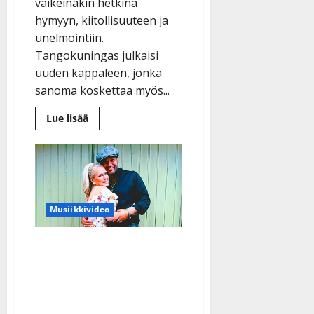
vaikeinakin hetkinä
hymyyn, kiitollisuuteen ja
unelmointiin.
Tangokuningas julkaisi
uuden kappaleen, jonka
sanoma koskettaa myös...
Lue
Lue lisää
lisää
aiheesta
Tangokuningas
Pasi
Flodström
kertoo,
mikä
auttaa
vaikeina
Musiikkivideo
hetkinä:
”Hymy
on
Dimitri Keiskin vaimo
supervoimani”
Katja Lukin levytti
koskettavan
rakkauslaulun – parin