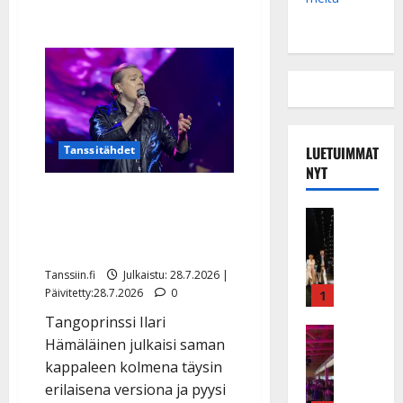
LUETUIMMAT
Tanssitähdet
NYT
Ilari Hämäläinen pyysi
Musiikkiv
kansaa päättämään –
H
tämä versio vei voiton
u
i
Tanssiin.fi
Julkaistu: 28.7.2026 |
k
Päivitetty:28.7.2026
0
1
e
Tangoprinssi Ilari
a
Keikat ja 
Hämäläinen julkaisi saman
I
t
kappaleen kolmena täysin
k
h
erilaisena versiona ja pyysi
ä
y