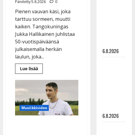
Päivitetty:5.8.2026
0
kanssa -
Pienen vauvan käsi, joka
julkkikset
tarttuu sormeen, muutti
julki: Anna
kaiken. Tangokuningas
Hanski
Jukka Hallikainen juhlistaa
liitää tv-
50-vuotispäiväänsä
parketilla
julkaisemalla herkän
6.8.2026
laulun, joka...
Sopiiko
Lue
Lue lisää
Edith Piaf
lisää
aiheesta
tanssilavalle?
Jukka
Pirttijoki
Hallikainen,
50,
näyttää
liikuttuu
lapsenlapsistaan
mallia –
–
uusi
video
Musiikkivideo
laulu
koskettaa
6.8.2026
syvältä
The Voicessa hurmannut
Leif
tangonuori-Ricardo teki