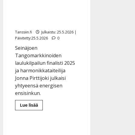
debyyttisinglen: “Sen
pitää kutsua, sen pitää
tuntua!”
Tanssiin.fi
Julkaistu: 25.5.2026 |
Päivitetty:25.5.2026
0
Seinäjoen
Tangomarkkinoiden
laulukilpailun finalisti 2025
ja harmonikkataiteilija
Jonna Pirttijoki julkaisi
yhtyeensä energisen
ensisinkun.
Lue
Lue lisää
lisää
aiheesta
Tangofinalisti
Jonna
Pirttijoki
levytti
debyyttisinglen: