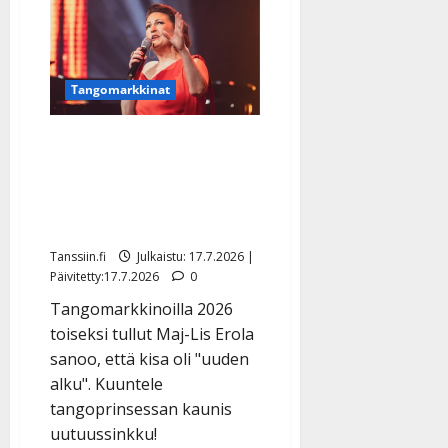
a
l
21.8.2025
a
t
e
|
v
Julkaistu:
p
Päivitetty:
K
22.8.2025
i
i
a
|
d
a
t
Päivitetty:
Tangomarkkinat
e
n
r
o
t
i
k
Tangoprinsessa Maj-Lis
i
…
o
Erola levytti riipaisevan
n
”
o
kiitoksen
a
s
Tanssiin.fi
h
tangomatkastaan
t
ä
Julkaistu:
e
Tanssiin.fi
Julkaistu: 17.7.2026 |
i
20.8.2025
Tanssiin.fi
Päivitetty:17.7.2026
0
t
|
Päivitetty:
ä
Tangomarkkinoilla 2026
Julkaistu:
ä
toiseksi tullut Maj-Lis Erola
17.8.2025
n
|
sanoo, että kisa oli "uuden
–
Päivitetty:
alku". Kuuntele
D
tangoprinsessan kaunis
a
uutuussinkku!
n