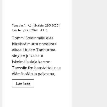
Eeva-puolisostaan: ”Se on
suuri voimavara
parisuhteellekin”
Tanssiin.fi
Julkaistu: 29.5.2026 |
Päivitetty:29.5.2026
0
Tommi Soidinmäki elää
kiireistä mutta onnellista
aikaa. Uuden Tanhuttaa-
singlen julkaissut
iskelmälaulaja kertoo
Tanssiin.fi:n haastattelussa
elämästään ja paljastaa,...
Lue
Lue lisää
lisää
aiheesta
Tommi
Soidinmäki
kertoo
Eeva-
puolisostaan: