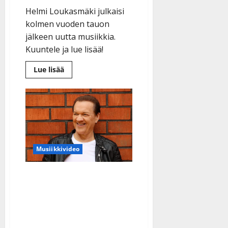
Helmi Loukasmäki julkaisi
kolmen vuoden tauon
jälkeen uutta musiikkia.
Kuuntele ja lue lisää!
Lue
Lue lisää
lisää
aiheesta
Helmi
Loukasmäki
levytti
iloista
kesämieltä
–
Danny
antoi
suoran
Musiikkivideo
arvionsa
T. T. Purontaka juhlii pian
50 vuottaan
iskelmätähtenä – levytti
nyt lastensa kanssa