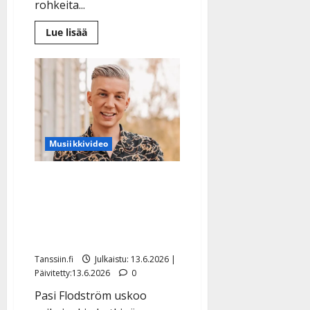
rohkeita...
Lue
Lue lisää
lisää
aiheesta
Tässä
ovat
juhannuksen
tanssi-
iskelmän
uutuudet:
Pirita
Niemenmaa,
Jere
Musiikkivideo
Toivonen,
Saija
Varjus…
Tangokuningas Pasi
Flodström kertoo, mikä
auttaa vaikeina hetkinä:
”Hymy on supervoimani”
Tanssiin.fi
Julkaistu: 13.6.2026 |
Päivitetty:13.6.2026
0
Pasi Flodström uskoo