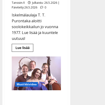
Tanssiin.fi
Julkaistu: 26.5.2026 |
Päivitetty:26.5.2026
0
Iskelmälaulaja T. T.
Purontaka aloitti
soolokeikkailun jo vuonna
1977. Lue lisää ja kuuntele
uutuus!
Lue
Lue lisää
lisää
aiheesta
T.
T.
Purontaka
juhlii
pian
50
vuottaan
iskelmätähtenä
–
Musiikkivideo
levytti
nyt
lastensa
Tangofinalisti Jonna
kanssa
Pirttijoki levytti