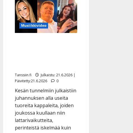
Musiikkivideo
Tässä ovat juhannuksen
tanssi-iskelmän uutuudet:
Pirita Niemenmaa, Jere
Toivonen, Saija Varjus…
Tanssiin.fi
Julkaistu: 21.6.2026 |
Päivitetty:21.6.2026
0
Kesän tunnelmiin julkaistiin
juhannuksen alla useita
tuoreita kappaleita, joiden
joukossa kuullaan niin
lattarivaikutteita,
perinteistä iskelmää kuin