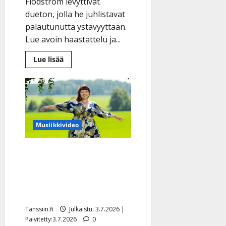
Flodström levyttivät
dueton, jolla he juhlistavat
palautunutta ystävyyttään.
Lue avoin haastattelu ja...
Lue
Lue lisää
lisää
aiheesta
Charlotta
Saari
ja
Pasi
Flodström
ajautuivat
välirikkoon
Musiikkivideo
–
näin
ystävyys
Hanna Hirvonen luopuu
palautui
tangokruunusta – tämä
kesäralli odotti julkaisua
lähes vuoden
Tanssiin.fi
Julkaistu: 3.7.2026 |
Päivitetty:3.7.2026
0