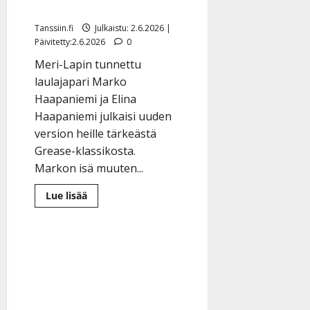
elämänsä biisin
Tanssiin.fi
Julkaistu: 2.6.2026 |
Päivitetty:2.6.2026
0
Meri-Lapin tunnettu
laulajapari Marko
Haapaniemi ja Elina
Haapaniemi julkaisi uuden
version heille tärkeästä
Grease-klassikosta.
Markon isä muuten...
Lue
Lue lisää
lisää
aiheesta
Lapin
tangokuningas
rakastui
teatterissa
–
nyt
Marko
ja
Elina