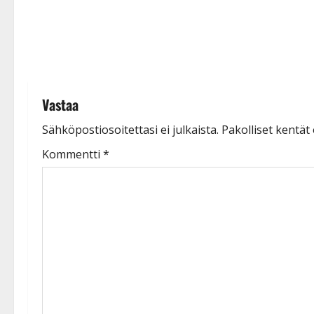
t
i
o
n
Vastaa
Sähköpostiosoitettasi ei julkaista.
Pakolliset kentät
Kommentti
*