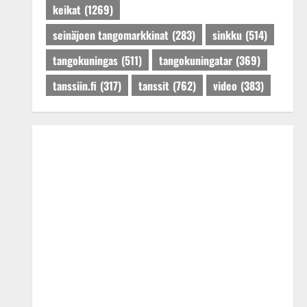
keikat
(1269)
seinäjoen tangomarkkinat
(283)
sinkku
(514)
tangokuningas
(511)
tangokuningatar
(369)
tanssiin.fi
(317)
tanssit
(762)
video
(383)