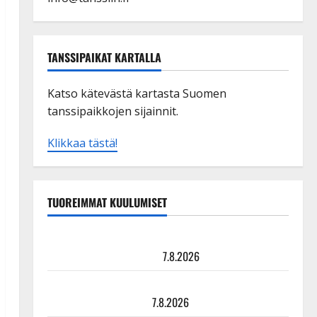
TANSSIPAIKAT KARTALLA
Katso kätevästä kartasta Suomen
tanssipaikkojen sijainnit.
Klikkaa tästä!
TUOREIMMAT KUULUMISET
TTK-tähti Anna Hanski rakastaa tanssia – suru
tyttären syövästä painaa
7.8.2026
Maikilta pysäyttävä ulostulo: ”Elämä toi eteeni
sellaisen yllätyksen…”
7.8.2026