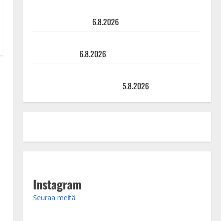
Tanssii tähtien kanssa -julkkikset julki: Anna Hanski
liitää tv-parketilla
6.8.2026
Sopiiko Edith Piaf tanssilavalle? Pirttijoki näyttää
mallia – video
6.8.2026
Leif Lindeman levytti: ”Kuvaa osuvasti uraani
pikkupojasta näihin päiviin”
5.8.2026
Instagram
Seuraa meitä