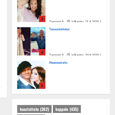
Heidi Pakarisen ja Mika
Pohjosen tytär kilpailee
missikisoissa
3
Tanssiin.fi
Julkaistu: 21.8.2025 |
Päivitetty:22.8.2025
Tanssitähdet
Tämä Ile Vainion runo Katri
Helenasta paisui hitiksi: ”Voi
tule Katri…”
4
Tanssiin.fi
Julkaistu: 20.8.2025 |
Päivitetty:22.8.2025
Haastattelu
Huikea rakkaustarina!
Dimitri Keiski ja Katja
juhlivat pian tinahäitään –
5
Dannylle iso kiitos
Tanssiin.fi
Julkaistu: 27.4.2025 |
Päivitetty:27.4.2025
haastattelu
(362)
kappale
(435)