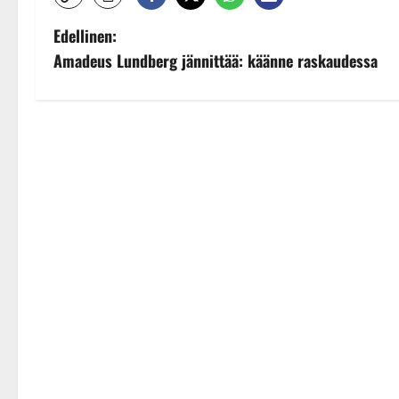
P
Edellinen:
Amadeus Lundberg jännittää: käänne raskaudessa
o
s
t
n
a
v
i
g
a