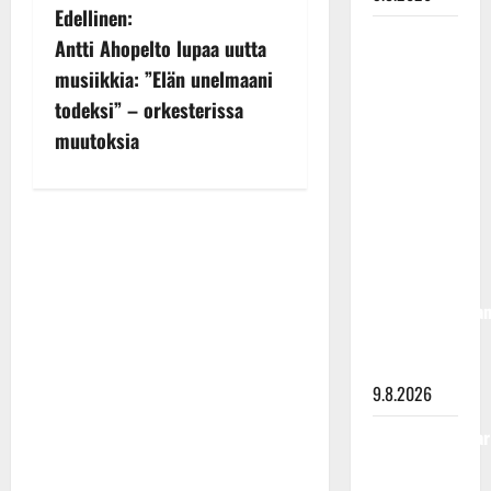
P
Edellinen:
Esko
Antti Ahopelto lupaa uutta
o
Rahkonen
musiikkia: ”Elän unelmaani
olisi
s
todeksi” – orkesterissa
täyttänyt
t
muutoksia
90 vuotta –
Arto
n
Rahkonen
a
kävi
v
haudalla ja
kertoo
i
iskelmälegenda
g
viimeisistä
vuosista
a
9.8.2026
t
Tangokuningatar
i
Raija