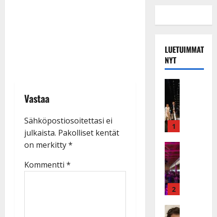
LUETUIMMAT
NYT
Musiikkiv
H
Vastaa
u
i
Sähköpostiosoitettasi ei
k
1
julkaista.
Pakolliset kentät
e
on merkitty
*
a
Keikat ja 
I
t
Kommentti
*
k
h
ä
y
v
v
2
ä
ä
s
Tanssitäh
s