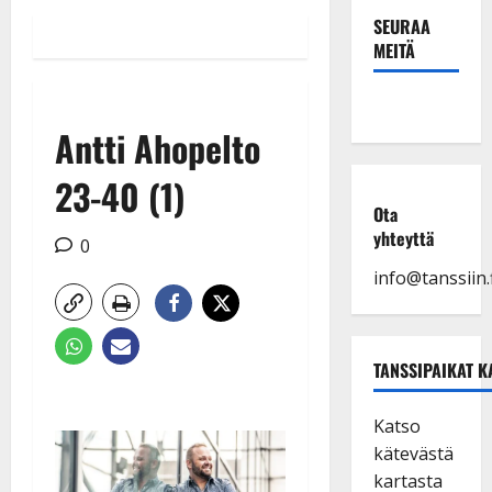
SEURAA
MEITÄ
Antti Ahopelto
23-40 (1)
Ota
yhteyttä
0
info@tanssiin.f
TANSSIPAIKAT K
Katso
kätevästä
kartasta