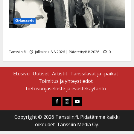
Orkesterit
Matti Ruohonen viettää taas synttäreitään täydessä
hiljaisuudessa – tämä on tilanne nyt
Tanssiin.fi
Julkaistu: 8.8.2026 | Päivitetty:8.8.2026
0
Etusivu
Uutiset
Artistit
Tanssilavat ja -paikat
Toimitus ja yhteystiedot
Tietosuojaseloste ja evästekäytäntö
Faceboook
Instagram
Youtube
Copyright © 2026 Tanssiin.fi. Pidätämme kaikki
oikeudet. Tanssiin Media Oy.