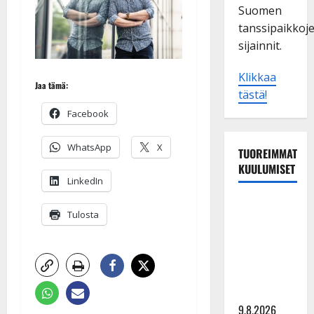
Suomen
tanssipaikkoj
sijainnit.
Klikkaa
Jaa tämä:
tästä!
Facebook
WhatsApp
X
TUOREIMMAT
KUULUMISET
LinkedIn
Tangokuningas
Tulosta
Aki Samuli
meni
naimisiin –
hääkuva
julki
9.8.2026