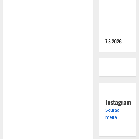
tanssia –
suru
tyttären
syövästä
painaa
7.8.2026
Instagram
Seuraa
meitä