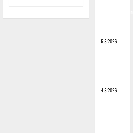
liikuttuu
lapsenlapsistaan
– uusi laulu
koskettaa
syvältä
5.8.2026
Saija
Tuupanen ei
toivu –
lääkäri:
”Vaakatasoon”
4.8.2026
Ilari
Hämäläisen
tangomatkan
hinta: 10
000 eurolla