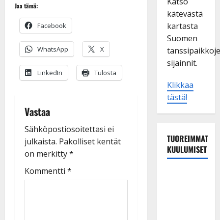
Katso
Jaa tämä:
kätevästä
kartasta
Facebook
Suomen
WhatsApp
X
tanssipaikkoj
sijainnit.
LinkedIn
Tulosta
Klikkaa
tästä!
Vastaa
Sähköpostiosoitettasi ei
TUOREIMMAT
julkaista.
Pakolliset kentät
KUULUMISET
on merkitty
*
Kommentti
*
Sopiiko
Edith Piaf
tanssilavalle?
Pirttijoki