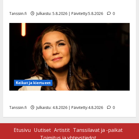
uusi laulu koskettaa syvältä
Tanssiin.fi
Julkaistu: 5.8.2026 | Päivitetty:5.8.2026
0
Keikat ja kiertueet
Saija Tuupanen ei toivu – lääkäri: ”Vaakatasoon”
Tanssiin.fi
Julkaistu: 4.8.2026 | Päivitetty:4.8.2026
0
Etusivu
Uutiset
Artistit
Tanssilavat ja -paikat
Toimitus ja yhteystiedot