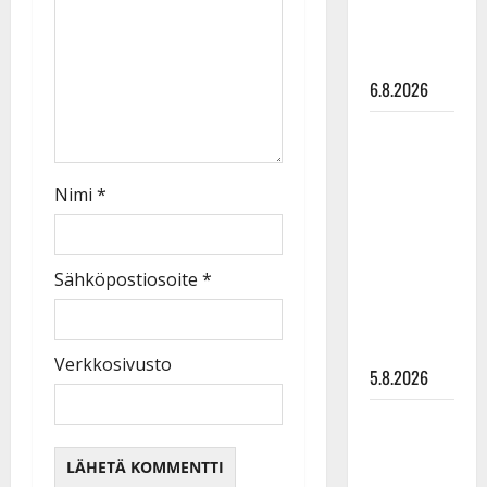
näyttää
mallia –
video
6.8.2026
Leif
Lindeman
levytti:
Nimi
*
”Kuvaa
osuvasti
uraani
Sähköpostiosoite
*
pikkupojasta
näihin
päiviin”
Verkkosivusto
5.8.2026
Jukka
Hallikainen,
50,