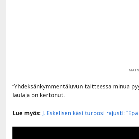
MAIN
”Yhdeksänkymmentäluvun taitteessa minua pyydet
laulaja on kertonut.
Lue myös:
J. Eskelisen käsi turposi rajusti: ”Ep