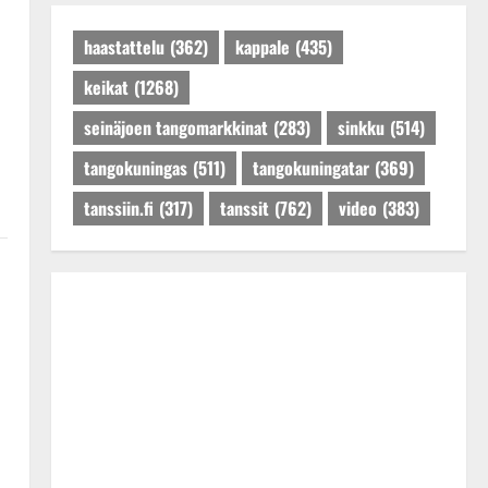
Päivitetty:27.4.2025
haastattelu
(362)
kappale
(435)
keikat
(1268)
seinäjoen tangomarkkinat
(283)
sinkku
(514)
tangokuningas
(511)
tangokuningatar
(369)
tanssiin.fi
(317)
tanssit
(762)
video
(383)