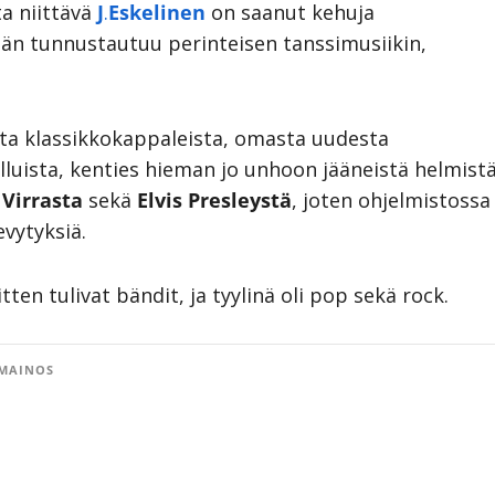
a niittävä
J
.
Eskelinen
on saanut kehuja
än tunnustautuu perinteisen tanssimusiikin,
ista klassikkokappaleista, omasta uudesta
uista, kenties hieman jo unhoon jääneistä helmistä
Virrasta
sekä
Elvis
Presleystä
, joten ohjelmistossa
evytyksiä.
tten tulivat bändit, ja tyylinä oli pop sekä rock.
MAINOS