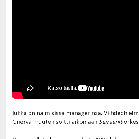
Jukka on naimisissa managerinsa, Viihdeohjel
Onerva muuten soitti aikoinaan
Seireenit
-orkes