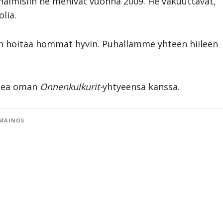
 naimisiin he menivät vuonna 2009. He vakuuttavat,
lia.
hän hoitaa hommat hyvin. Puhallamme yhteen hiileen
omea oman
Onnenkulkurit-
yhtyeensä kanssa.
MAINOS