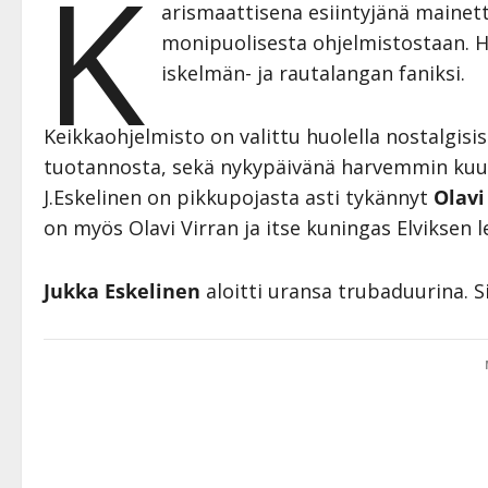
K
arismaattisena esiintyjänä mainett
monipuolisesta ohjelmistostaan. H
iskelmän- ja rautalangan faniksi.
Keikkaohjelmisto on valittu huolella nostalgis
tuotannosta, sekä nykypäivänä harvemmin kuull
J.Eskelinen on pikkupojasta asti tykännyt
Olavi
on myös Olavi Virran ja itse kuningas Elviksen l
Jukka Eskelinen
aloitti uransa trubaduurina. Si