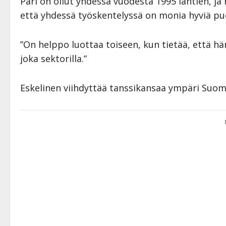
Pari on ollut yhdessä vuodesta 1995 lähtien, ja
että yhdessä työskentelyssä on monia hyviä puo
”On helppo luottaa toiseen, kun tietää, että 
joka sektorilla.”
Eskelinen viihdyttää tanssikansaa ympäri Su