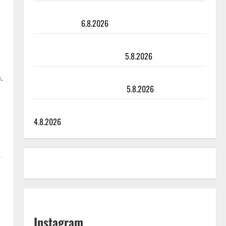
Sopiiko Edith Piaf tanssilavalle? Pirttijoki näyttää
mallia – video
6.8.2026
Leif Lindeman levytti: ”Kuvaa osuvasti uraani
pikkupojasta näihin päiviin”
5.8.2026
Jukka Hallikainen, 50, liikuttuu lapsenlapsistaan –
.
uusi laulu koskettaa syvältä
5.8.2026
Saija Tuupanen ei toivu – lääkäri: ”Vaakatasoon”
4.8.2026
Instagram