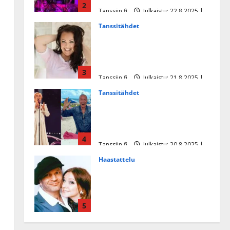
2
Tanssiin.fi
Julkaistu: 22.8.2025 |
Päivitetty:22.8.2025
Tanssitähdet
Heidi Pakarisen ja Mika
Pohjosen tytär kilpailee
missikisoissa
3
Tanssiin.fi
Julkaistu: 21.8.2025 |
Päivitetty:22.8.2025
Tanssitähdet
Tämä Ile Vainion runo Katri
Helenasta paisui hitiksi: ”Voi
tule Katri…”
4
Tanssiin.fi
Julkaistu: 20.8.2025 |
Päivitetty:22.8.2025
Haastattelu
Huikea rakkaustarina!
Dimitri Keiski ja Katja
juhlivat pian tinahäitään –
5
Dannylle iso kiitos
Tanssiin.fi
Julkaistu: 27.4.2025 |