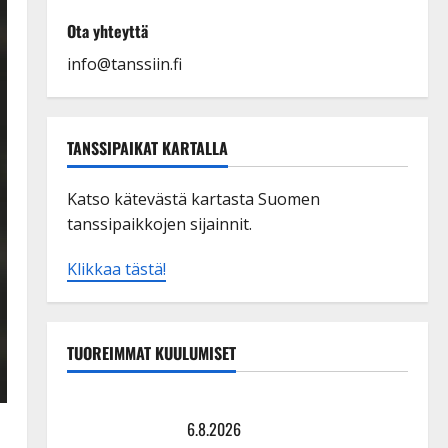
Ota yhteyttä
info@tanssiin.fi
TANSSIPAIKAT KARTALLA
Katso kätevästä kartasta Suomen
tanssipaikkojen sijainnit.
Klikkaa tästä!
TUOREIMMAT KUULUMISET
Tanssii tähtien kanssa -julkkikset julki: Anna Hanski
liitää tv-parketilla
6.8.2026