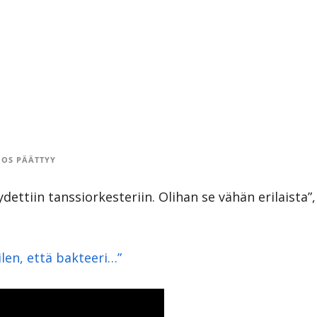
OS PÄÄTTYY
tiin tanssiorkesteriin. Olihan se vähän erilaista”,
äilen, että bakteeri…”