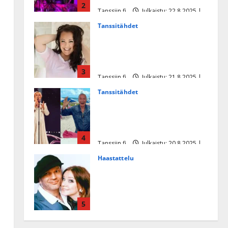
2
Tanssiin.fi
Julkaistu: 22.8.2025 |
Päivitetty:22.8.2025
Tanssitähdet
Heidi Pakarisen ja Mika
Pohjosen tytär kilpailee
missikisoissa
3
Tanssiin.fi
Julkaistu: 21.8.2025 |
Päivitetty:22.8.2025
Tanssitähdet
Tämä Ile Vainion runo Katri
Helenasta paisui hitiksi: ”Voi
tule Katri…”
4
Tanssiin.fi
Julkaistu: 20.8.2025 |
Päivitetty:22.8.2025
Haastattelu
Huikea rakkaustarina!
Dimitri Keiski ja Katja
juhlivat pian tinahäitään –
5
Dannylle iso kiitos
Tanssiin.fi
Julkaistu: 27.4.2025 |