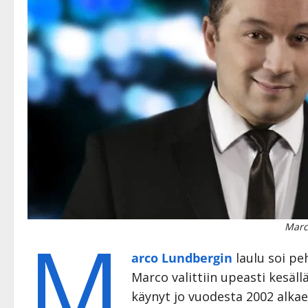
M
Marc
arco Lundbergin
laulu soi p
Marco valittiin upeasti kesäl
käynyt jo vuodesta 2002 alka