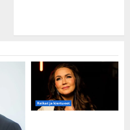
Keikat ja kiertueet
Saija Tuupanen ei toivu – lääkäri:
”Vaakatasoon”