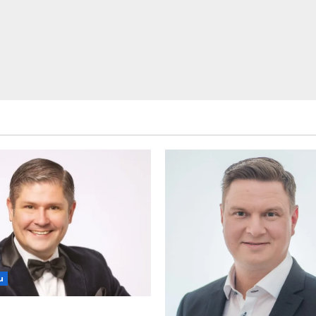
u
an levytti: ”Kuvaa osuvasti