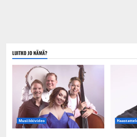
LUITKO JO NÄMÄ?
Musiikkivideo
Haastattel
Sopiiko Edith Piaf tanssilavalle?
Leif Lindem