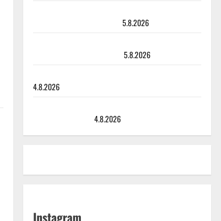
Leif Lindeman levytti: ”Kuvaa osuvasti uraani
pikkupojasta näihin päiviin”
5.8.2026
Jukka Hallikainen, 50, liikuttuu lapsenlapsistaan –
uusi laulu koskettaa syvältä
5.8.2026
Saija Tuupanen ei toivu – lääkäri: ”Vaakatasoon”
4.8.2026
Ilari Hämäläisen tangomatkan hinta: 10 000 eurolla
keikkoja sivu suun
4.8.2026
Instagram