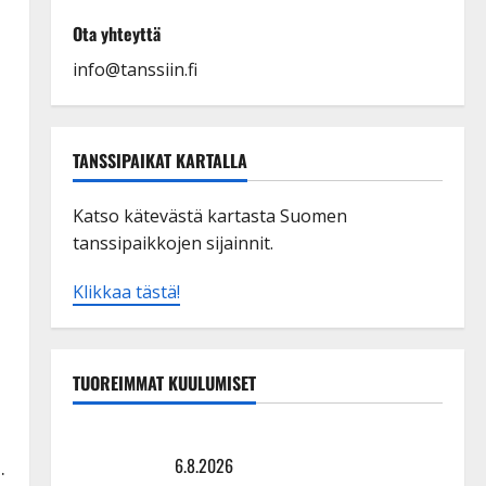
Ota yhteyttä
info@tanssiin.fi
TANSSIPAIKAT KARTALLA
Katso kätevästä kartasta Suomen
tanssipaikkojen sijainnit.
Klikkaa tästä!
TUOREIMMAT KUULUMISET
:
Sopiiko Edith Piaf tanssilavalle? Pirttijoki näyttää
mallia – video
6.8.2026
.