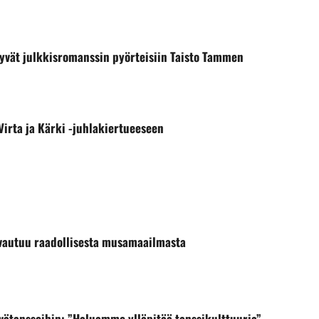
yvät julkkisromanssin pyörteisiin Taisto Tammen
Virta ja Kärki -juhlakiertueeseen
 avautuu raadollisesta musamaailmasta
ivätansseihin: ”Haluamme ylläpitää tanssikulttuuria”