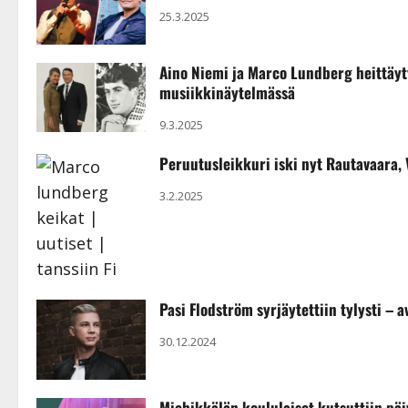
25.3.2025
Aino Niemi ja Marco Lundberg heittäyt
musiikkinäytelmässä
9.3.2025
Peruutusleikkuri iski nyt Rautavaara, 
3.2.2025
Pasi Flodström syrjäytettiin tylysti –
30.12.2024
Miehikkälän koululaiset kutsuttiin pä