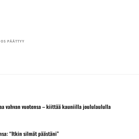
OS PÄÄTTYY
vahvan vuotensa – kiittää kauniilla joululaululla
a: “Itkin silmät päästäni”