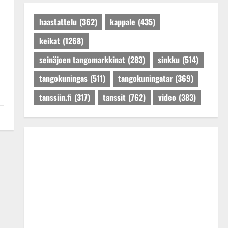
Päivitetty:27.4.2025
haastattelu
(362)
kappale
(435)
keikat
(1268)
seinäjoen tangomarkkinat
(283)
sinkku
(514)
tangokuningas
(511)
tangokuningatar
(369)
tanssiin.fi
(317)
tanssit
(762)
video
(383)