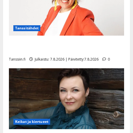
Tanssitähdet
TTK-tähti Anna Hanski rakastaa tanssia – suru
tyttären syövästä painaa
Tanssiin.fi
Julkaistu: 7.8.2026 | Päivitetty:7.8.2026
0
Keikat ja kiertueet