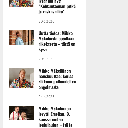
jyrähtää nyt:
n
”Kohtuuttoman pitkä
y
ja raskas aika”
l
30.6.2026
l
e
Uutta tietoa: Mikko
i
Mäkeläistä epäillään
s
rikoksesta – tästä on
o
kyse
k
29.5.2026
i
i
Mikko Mäkeläinen
t
hauskuuttaa: laulaa
o
rikkaan poikamiehen
s
ongelmasta
Tanssiin.fi
24.4.2026
Julkaistu:
Mikko Mäkeläinen
27.4.2025
levytti Emelian, 9,
|
kanssa uuden
Päivitetty:
joululaulun – isä ja