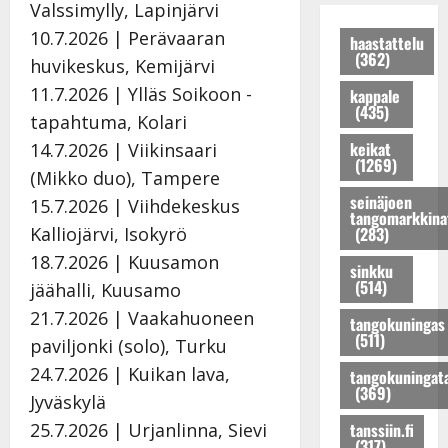
t
K
Valssimylly, Lapinjärvi
r
o
k
t
a
10.7.2026 | Perävaaran
a
n
a
haastattelu
a
t
(362)
k
r
P
huvikeskus, Kemijärvi
j
r
k
u
o
a
i
11.7.2026 | Ylläs Soikoon -
kappale
a
n
h
t
(435)
H
tapahtuma, Kolari
u
o
j
u
e
s
keikat
14.7.2026 | Viikinsaari
K
o
u
l
(1269)
t
a
s
p
(Mikko duo), Tampere
e
a
t
e
e
n
seinäjoen
15.7.2026 | Viihdekeskus
r
r
tangomarkkina
n
r
a
Kalliojärvi, Isokyrö
(283)
i
i
t
t
n
n
H
18.7.2026 | Kuusamon
y
u
l
sinkku
a
e
t
i
(514)
a
jäähalli, Kuusamo
!
l
ä
k
v
21.7.2026 | Vaakahuoneen
tangokuningas
D
e
r
e
a
(511)
paviljonki (solo), Turku
i
n
k
s
l
m
a
i
24.7.2026 | Kuikan lava,
k
t
tangokuningat
i
s
(369)
l
e
a
Jyväskylä
t
t
p
n
v
25.7.2026 | Urjanlinna, Sievi
tanssiin.fi
r
a
a
t
i
(317)