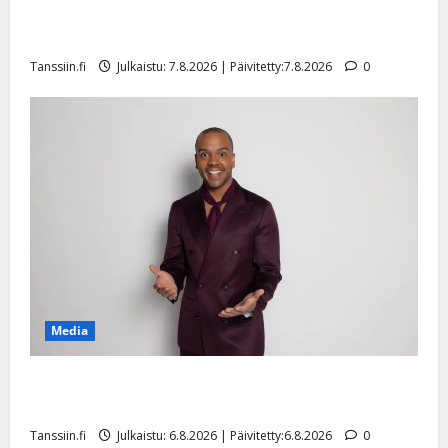
Maikilta pysäyttävä ulostulo: ”Elämä toi eteeni
sellaisen yllätyksen…”
Tanssiin.fi
Julkaistu: 7.8.2026 | Päivitetty:7.8.2026
0
Media
Tanssii tähtien kanssa -julkkikset julki: Anna Hanski
liitää tv-parketilla
Tanssiin.fi
Julkaistu: 6.8.2026 | Päivitetty:6.8.2026
0