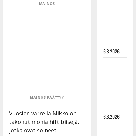
MAINOS
kanssa -
julkkikset
julki: Anna
Hanski
liitää tv-
parketilla
6.8.2026
Sopiiko
Edith Piaf
tanssilavalle?
Pirttijoki
näyttää
MAINOS PÄÄTTYY
mallia –
video
Vuosien varrella Mikko on
6.8.2026
takonut monia hittibiisejä,
Leif
jotka ovat soineet