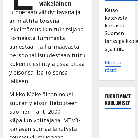
Mäkeläinen
Katso
tunnetaan viihdyttävänä ja
kätevästä
ammattitaitoisena
kartasta
iskelmämusiikin tulkitsijana.
Suomen
Komeasta tummasta
tanssipaikkoj
äänestään ja hurmaavasta
sijainnit.
persoonallisuudestaan tuttu
Klikkaa
kokenut esiintyjä osaa ottaa
tästä!
yleisönsä ilta toisensa
jälkeen.
Mikko Mäkeläinen nousi
TUOREIMMAT
KUULUMISET
suuren yleisön tietouteen
Suomen Tähti 2000 -
TTK-tähti
kilpailun voittajana. MTV3-
Anna
kanavan suoraa lähetystä
Hanski
seurasi yli miljoonaa