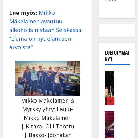
Lue myös:
Mikko
Mäkeläinen avautuu
alkoholismistaan Seiskassa:
“Elämä on nyt elämisen
arvoista”
LUETUIMMAT
NYT
Musiikkiv
H
u
i
Mikko Mäkeläinen &
k
1
e
Myrskylyhty: Laulu-
a
Keikat ja 
Mikko Mäkeläinen
I
t
| Kitara- Olli Tanttu
k
h
ä
y
| Basso- Joonatan