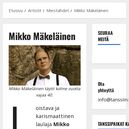
Etusivu
Artistit
Miestähdet
Mikko Mäkeläinen
Mikko Mäkeläinen
SEURAA
MEITÄ
Ota
Mikko Mäkeläinen täytti kolme vuotta
yhteyttä
L
vajaa 40.
info@tanssiin.f
oistava ja
karismaattinen
TANSSIPAIKAT K
laulaja
Mikko