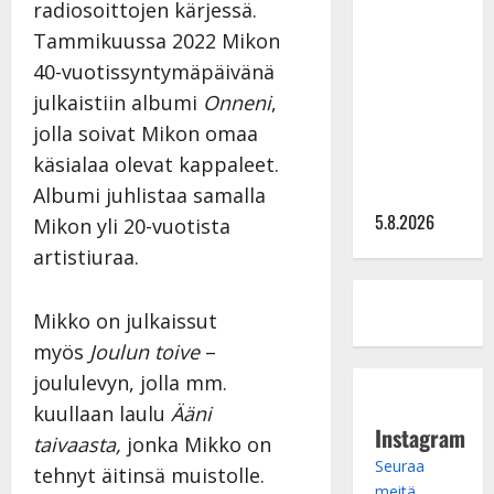
Lindeman
radiosoittojen kärjessä.
levytti:
Tammikuussa 2022 Mikon
”Kuvaa
40-vuotissyntymäpäivänä
osuvasti
julkaistiin albumi
Onneni
,
uraani
jolla soivat Mikon omaa
pikkupojasta
käsialaa olevat kappaleet.
näihin
päiviin”
Albumi juhlistaa samalla
5.8.2026
Mikon yli 20-vuotista
artistiuraa.
Mikko on julkaissut
myös
Joulun toive
–
joululevyn, jolla mm.
kuullaan laulu
Ääni
Instagram
taivaasta,
jonka Mikko on
Seuraa
tehnyt äitinsä muistolle.
meitä