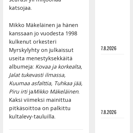
rakastaa
katsojaa.
tanssia –
suru
Mikko Mäkeläinen ja hänen
tyttären
syövästä
kanssaan jo vuodesta 1998
painaa
kulkenut orkesteri
7.8.2026
Myrskylyhty on julkaissut
useita menestyksekkäitä
Maikilta
albumeja:
Kovaa ja korkealta,
pysäyttävä
ulostulo:
Jalat tukevasti ilmassa,
”Elämä toi
Kuumaa asfalttia, Tuhkaa jää,
eteeni
Piru irti
ja
Mikko Mäkeläinen
.
sellaisen
Kaksi viimeksi mainittua
yllätyksen…”
pitkäsoittoa on palkittu
7.8.2026
kultalevy-tauluilla.
Tanssii
tähtien