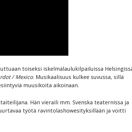
uttuaan toiseksi iskelmälaulukilpailuissa Helsingiss
ardot / Mexico
. Musikaalisuus kulkee suvussa, sillä
 esiintyviä muusikoita aikoinaan.
taiteilijana. Hän vieraili mm. Svenska teaternissa ja
rtavaa työtä ravintolashowesityksillään ja voitti