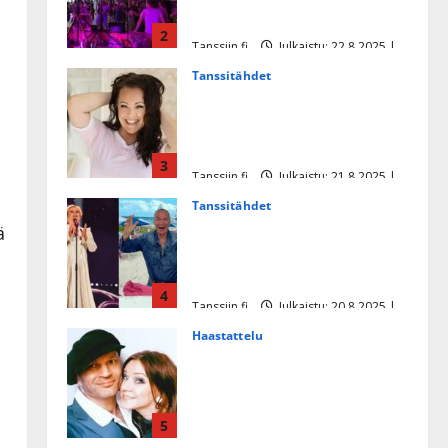
tanssikeikan Särkässä
2
Tanssiin.fi
Julkaistu: 22.8.2025 |
Päivitetty:22.8.2025
Tanssitähdet
Heidi Pakarisen ja Mika
Pohjosen tytär kilpailee
missikisoissa
3
Tanssiin.fi
Julkaistu: 21.8.2025 |
Päivitetty:22.8.2025
Tanssitähdet
Tämä Ile Vainion runo Katri
ä
Helenasta paisui hitiksi: ”Voi
tule Katri…”
4
Tanssiin.fi
Julkaistu: 20.8.2025 |
Päivitetty:22.8.2025
Haastattelu
Huikea rakkaustarina!
Dimitri Keiski ja Katja
juhlivat pian tinahäitään –
5
Dannylle iso kiitos