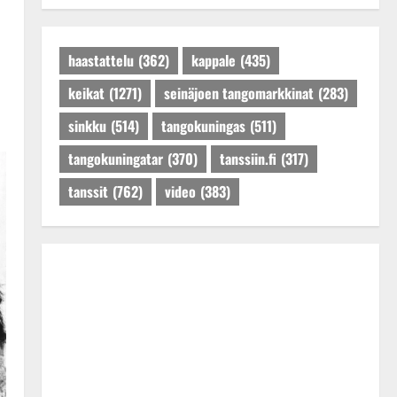
Tanssiin.fi
Julkaistu: 27.4.2025 |
Päivitetty:27.4.2025
haastattelu
(362)
kappale
(435)
keikat
(1271)
seinäjoen tangomarkkinat
(283)
sinkku
(514)
tangokuningas
(511)
tangokuningatar
(370)
tanssiin.fi
(317)
tanssit
(762)
video
(383)