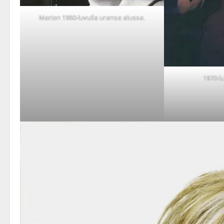
Marion 1960-luvulla uransa alussa.
1970-lu