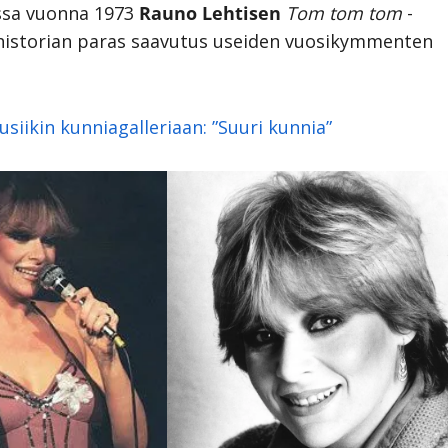
ssa vuonna 1973
Rauno Lehtisen
Tom tom tom
-
suhistorian paras saavutus useiden vuosikymmenten
siikin kunniagalleriaan: ”Suuri kunnia”