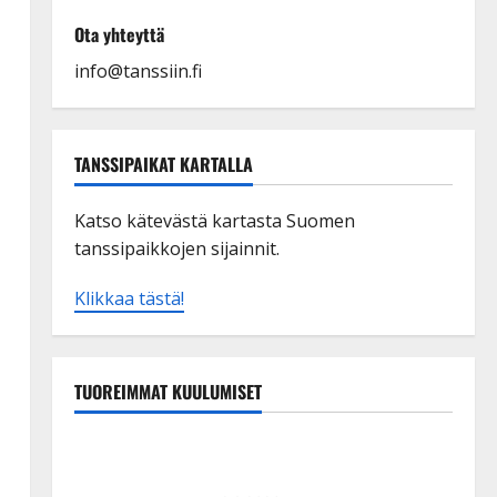
Ota yhteyttä
info@tanssiin.fi
TANSSIPAIKAT KARTALLA
Katso kätevästä kartasta Suomen
tanssipaikkojen sijainnit.
Klikkaa tästä!
TUOREIMMAT KUULUMISET
Esko Rahkonen olisi täyttänyt 90 vuotta – Arto
Rahkonen kävi haudalla ja kertoo iskelmälegendan