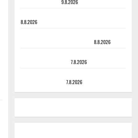
viimeisistä vuosista
9.8.2026
Tangokuningatar Raija Mäntyniemi: matka tyssäsi
8.8.2026
Matti Ruohonen viettää taas synttäreitään täydessä
hiljaisuudessa – tämä on tilanne nyt
8.8.2026
TTK-tähti Anna Hanski rakastaa tanssia – suru
tyttären syövästä painaa
7.8.2026
Maikilta pysäyttävä ulostulo: ”Elämä toi eteeni
sellaisen yllätyksen…”
7.8.2026