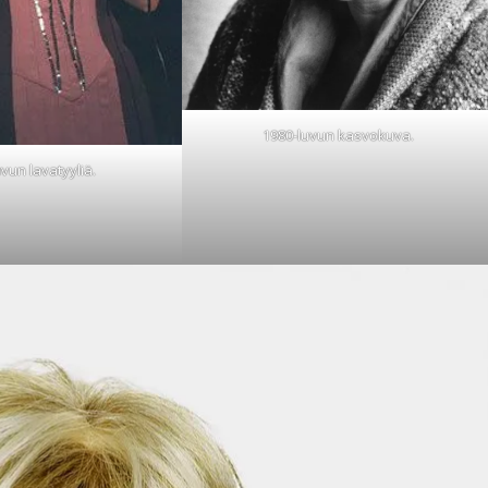
1980-luvun kasvokuva.
vun lavatyyliä.