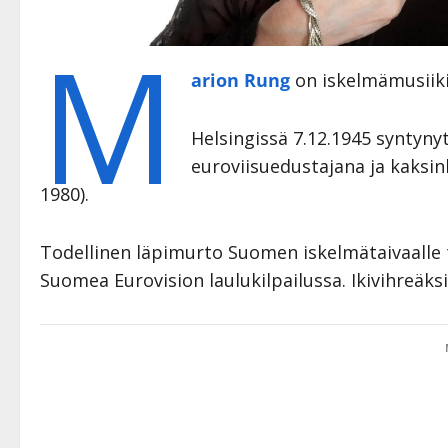
M
arion Rung
on iskelmämusiik
Helsingissä 7.12.1945 synty
euroviisuedustajana ja kaksink
1980).
Todellinen läpimurto Suomen iskelmätaivaalle t
Suomea Eurovision laulukilpailussa. Ikivihreä