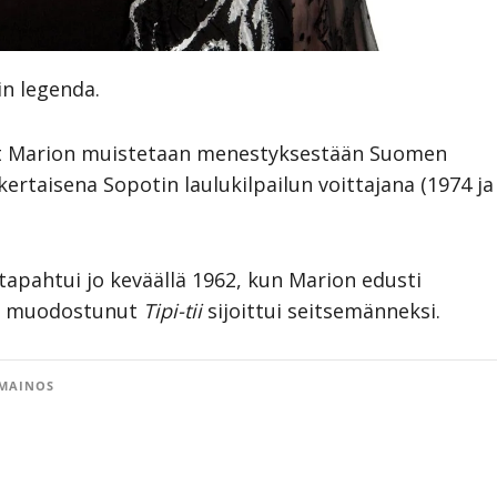
in legenda.
nyt Marion muistetaan menestyksestään Suomen
ertaisena Sopotin laulukilpailun voittajana (1974 ja
apahtui jo keväällä 1962, kun Marion edusti
ksi muodostunut
Tipi-tii
sijoittui seitsemänneksi.
MAINOS