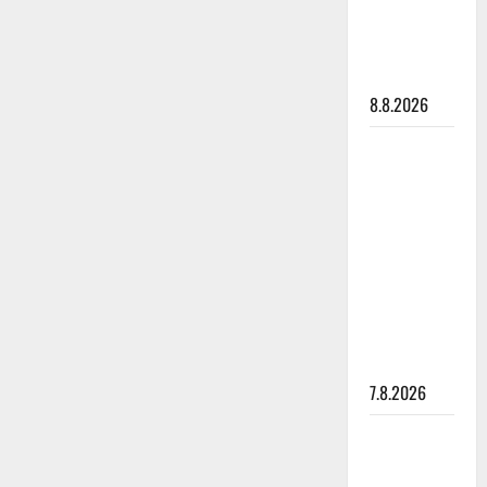
hiljaisuudessa
– tämä on
tilanne nyt
8.8.2026
TTK-tähti
Anna
Hanski
rakastaa
tanssia –
suru
tyttären
syövästä
painaa
7.8.2026
Maikilta
pysäyttävä