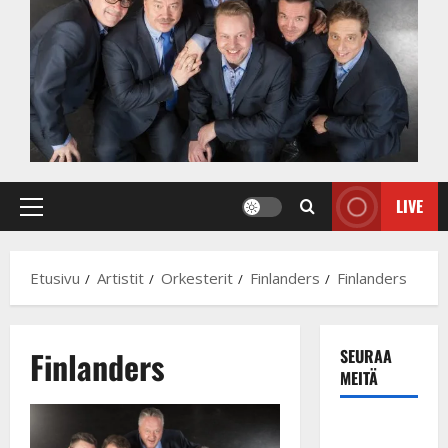
LIVE
Primary
Menu
Etusivu
Artistit
Orkesterit
Finlanders
Finlanders
Finlanders
SEURAA
MEITÄ