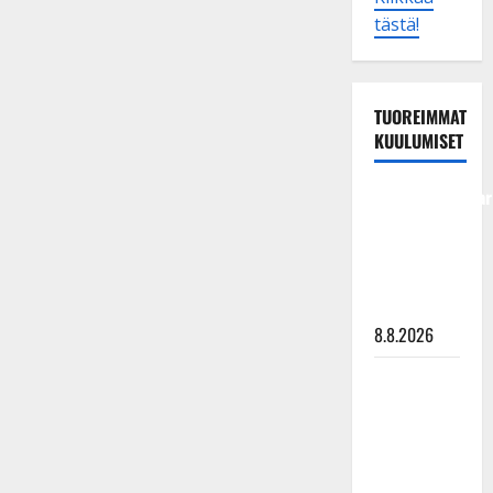
tästä!
TUOREIMMAT
KUULUMISET
Tangokuningatar
Raija
Mäntyniemi:
matka
tyssäsi
8.8.2026
Matti
Ruohonen
viettää taas
synttäreitään
täydessä