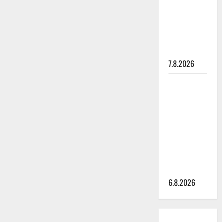
ulostulo:
”Elämä toi
eteeni
sellaisen
yllätyksen…”
7.8.2026
Tanssii
tähtien
kanssa -
julkkikset
julki: Anna
Hanski
liitää tv-
parketilla
6.8.2026