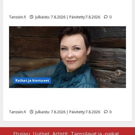
TTK-tähti Anna Hanski rakastaa tanssia – suru
s
tyttären syövästä painaa
Tanssiin.fi
Tanssiin.fi
Julkaistu: 7.8.2026 | Päivitetty:7.8.2026
0
Julkaistu:
27.4.2025
|
Päivitetty:
Keikat ja kiertueet
Maikilta pysäyttävä ulostulo: ”Elämä toi eteeni
sellaisen yllätyksen…”
Tanssiin.fi
Julkaistu: 7.8.2026 | Päivitetty:7.8.2026
0
Etusivu
Uutiset
Artistit
Tanssilavat ja -paikat