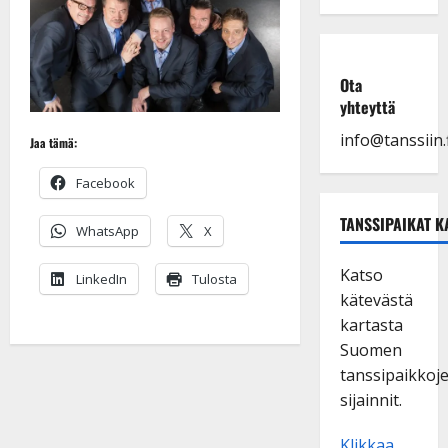
Ota
yhteyttä
info@tanssiin.f
Jaa tämä:
Facebook
TANSSIPAIKAT K
WhatsApp
X
Katso
LinkedIn
Tulosta
kätevästä
kartasta
Suomen
tanssipaikkoj
sijainnit.
Klikkaa