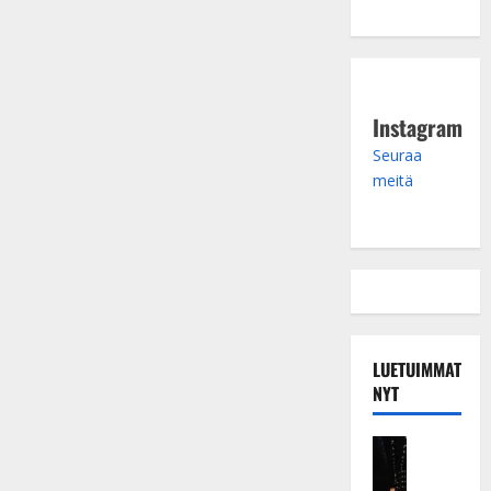
Instagram
Seuraa
meitä
LUETUIMMAT
NYT
Musiikkiv
H