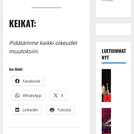
KEIKAT:
Pidätämme kaikki oikeudet
LUETUIMMAT
muutoksiin.
NYT
Jaa tämä:
Musiikkiv
H
Facebook
u
i
WhatsApp
X
k
1
e
LinkedIn
Tulosta
a
Keikat ja 
I
t
k
h
ä
y