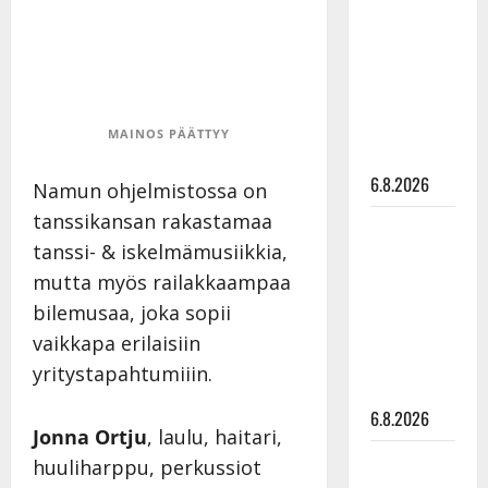
kanssa -
julkkikset
julki: Anna
Hanski
liitää tv-
MAINOS PÄÄTTYY
parketilla
6.8.2026
Namun ohjelmistossa on
tanssikansan rakastamaa
Sopiiko
tanssi- & iskelmämusiikkia,
Edith Piaf
tanssilavalle?
mutta myös railakkaampaa
Pirttijoki
bilemusaa, joka sopii
näyttää
vaikkapa erilaisiin
mallia –
yritystapahtumiiin.
video
6.8.2026
Jonna Ortju
, laulu, haitari,
Leif
huuliharppu, perkussiot