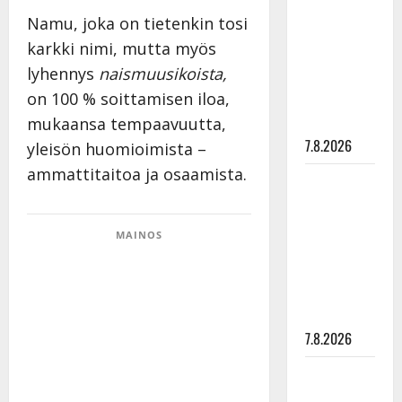
rakastaa
Namu, joka on tietenkin tosi
tanssia –
karkki nimi, mutta myös
suru
lyhennys
naismuusikoista,
tyttären
on 100 % soittamisen iloa,
syövästä
painaa
mukaansa tempaavuutta,
7.8.2026
yleisön huomioimista –
ammattitaitoa ja osaamista.
Maikilta
pysäyttävä
ulostulo:
MAINOS
”Elämä toi
eteeni
sellaisen
yllätyksen…”
7.8.2026
Tanssii
tähtien