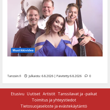
Musiikkivideo
Sopiiko Edith Piaf tanssilavalle? Pirttijoki näyttää
mallia – video
Tanssiin.fi
Julkaistu: 6.8.2026 | Päivitetty:6.8.2026
0
Etusivu
Uutiset
Artistit
Tanssilavat ja -paikat
Toimitus ja yhteystiedot
Tietosuojaseloste ja evästekäytäntö