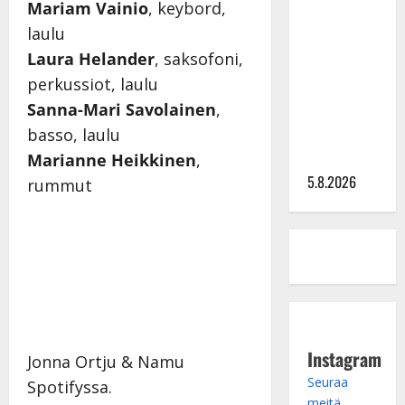
Lindeman
Mariam Vainio
, keybord,
levytti:
laulu
”Kuvaa
Laura Helander
, saksofoni,
osuvasti
perkussiot, laulu
uraani
Sanna-Mari Savolainen
,
pikkupojasta
basso, laulu
näihin
päiviin”
Marianne Heikkinen
,
5.8.2026
rummut
Instagram
Jonna Ortju & Namu
Seuraa
Spotifyssa.
meitä