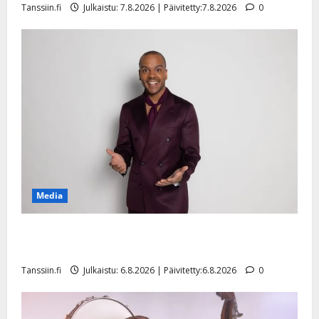
Tanssiin.fi
Julkaistu: 7.8.2026 | Päivitetty:7.8.2026
0
n
y
l
l
e
i
s
o
k
i
i
t
Media
o
s
Tanssii tähtien kanssa -julkkikset julki: Anna Hanski
Tanssiin.fi
liitää tv-parketilla
Julkaistu:
Tanssiin.fi
Julkaistu: 6.8.2026 | Päivitetty:6.8.2026
0
27.4.2025
|
Päivitetty: