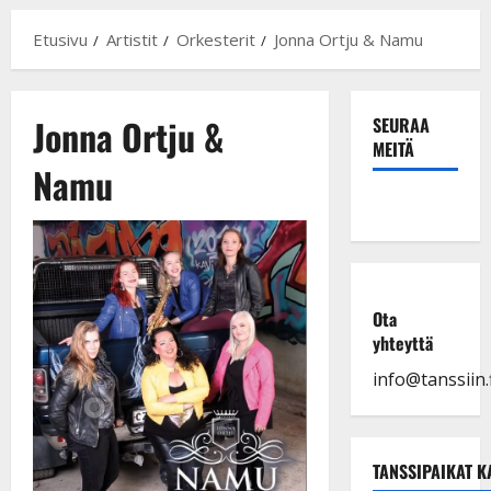
Etusivu
Artistit
Orkesterit
Jonna Ortju & Namu
Jonna Ortju &
SEURAA
MEITÄ
Namu
Ota
yhteyttä
info@tanssiin.f
TANSSIPAIKAT K