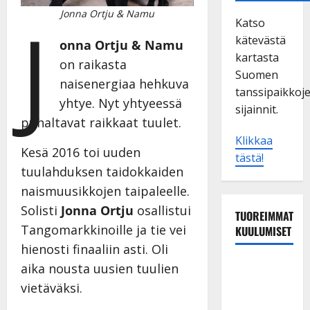
J
Jonna Ortju & Namu
Katso
kätevästä
onna Ortju & Namu
kartasta
on raikasta
Suomen
naisenergiaa hehkuva
tanssipaikkoj
yhtye. Nyt yhtyeessä
sijainnit.
puhaltavat raikkaat tuulet.
Klikkaa
Kesä 2016 toi uuden
tästä!
tuulahduksen taidokkaiden
naismuusikkojen taipaleelle.
Solisti
Jonna Ortju
osallistui
TUOREIMMAT
Tangomarkkinoille ja tie vei
KUULUMISET
hienosti finaaliin asti. Oli
TTK-tähti
aika nousta uusien tuulien
Anna
vietäväksi.
Hanski