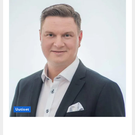
Uutiset
Jukka Hallikainen, 50, liikuttuu lapsenlapsistaan –
uusi laulu koskettaa syvältä