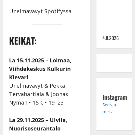
Saija
Tuupanen ei
Unelmavävyt Spotifyssa.
toivu –
lääkäri:
”Vaakatasoon”
KEIKAT:
4.8.2026
La 15.11.2025 – Loimaa,
Viihdekeskus Kulkurin
Kievari
Unelmavävyt & Pekka
Tervahartiala & Joonas
Instagram
Nyman • 15 € • 19–23
Seuraa
meitä
La 29.11.2025 – Ulvila,
Nuorisoseurantalo