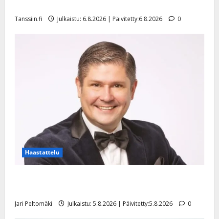
l
mallia – video
e
Tanssiin.fi
Julkaistu: 6.8.2026 | Päivitetty:6.8.2026
0
i
s
o
k
i
i
t
o
s
Tanssiin.fi
Julkaistu:
27.4.2025
Haastattelu
|
Päivitetty:
Leif Lindeman levytti: ”Kuvaa osuvasti uraani
pikkupojasta näihin päiviin”
Jari Peltomäki
Julkaistu: 5.8.2026 | Päivitetty:5.8.2026
0