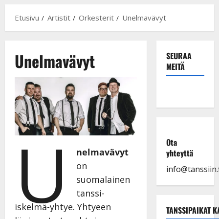
Etusivu
Artistit
Orkesterit
Unelmavävyt
Unelmavävyt
SEURAA
MEITÄ
U
Ota
nelmavävyt
yhteyttä
on
info@tanssiin.f
suomalainen
tanssi-
iskelmä-yhtye. Yhtyeen
TANSSIPAIKAT K