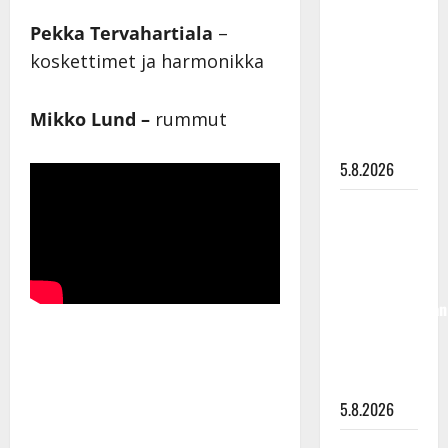
”Kuvaa
Pekka Tervahartiala
–
osuvasti
koskettimet ja harmonikka
uraani
pikkupojasta
näihin
Mikko Lund –
rummut
päiviin”
5.8.2026
Jukka
Hallikainen,
50,
liikuttuu
lapsenlapsistaan
– uusi laulu
koskettaa
syvältä
5.8.2026