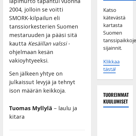
läpimurto tapahtui vuonna
2004, jolloin se voitti
Katso
kätevästä
SMORK-kilpailun eli
kartasta
tanssiorkesterien Suomen
Suomen
mestaruuden ja pääsi sitä
tanssipaikkoj
kautta
Kesäillan valssi
-
sijainnit.
ohjelmaan kesän
vakioyhtyeeksi.
Klikkaa
tästä!
Sen jälkeen yhtye on
julkaissut levyjä ja tehnyt
ison määrän keikkoja.
TUOREIMMAT
KUULUMISET
Tuomas Myllylä
– laulu ja
kitara
Tanssii
tähtien
kanssa -