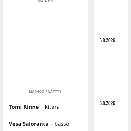
MAINOS
julkkikset
julki: Anna
Hanski
liitää tv-
parketilla
6.8.2026
Sopiiko
Edith Piaf
tanssilavalle?
Pirttijoki
näyttää
mallia –
MAINOS PÄÄTTYY
video
6.8.2026
Tomi Rinne
– kitara
Leif
Lindeman
Vesa Saloranta
– basso
levytti: