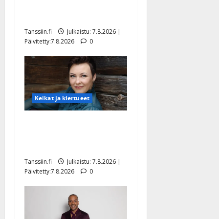
rakastaa tanssia – suru
tyttären syövästä painaa
Tanssiin.fi
Julkaistu: 7.8.2026 |
Päivitetty:7.8.2026
0
Keikat ja kiertueet
Maikilta pysäyttävä
ulostulo: ”Elämä toi eteeni
sellaisen yllätyksen…”
Tanssiin.fi
Julkaistu: 7.8.2026 |
Päivitetty:7.8.2026
0