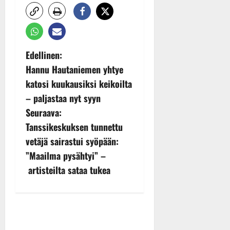
P
Edellinen:
Hannu Hautaniemen yhtye
o
katosi kuukausiksi keikoilta
s
– paljastaa nyt syyn
Seuraava:
t
Tanssikeskuksen tunnettu
n
vetäjä sairastui syöpään:
”Maailma pysähtyi” –
a
artisteilta sataa tukea
v
i