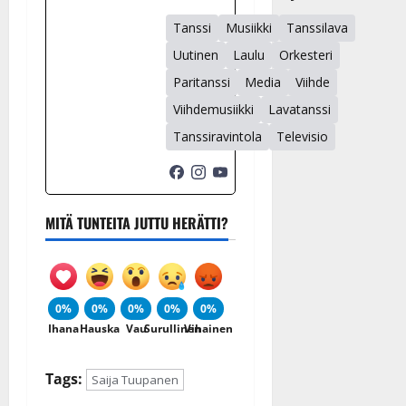
Tanssi
Musiikki
Tanssilava
Uutinen
Laulu
Orkesteri
Paritanssi
Media
Viihde
Viihdemusiikki
Lavatanssi
Tanssiravintola
Televisio
MITÄ TUNTEITA JUTTU HERÄTTI?
0%
0%
0%
0%
0%
Ihana
Hauska
Vau
Surullinen
Vihainen
Tags:
Saija Tuupanen