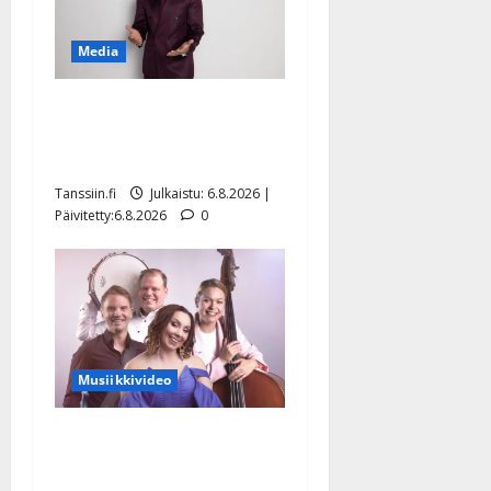
Media
Tanssii tähtien kanssa -
julkkikset julki: Anna
Hanski liitää tv-parketilla
Tanssiin.fi
Julkaistu: 6.8.2026 |
Päivitetty:6.8.2026
0
Musiikkivideo
Sopiiko Edith Piaf
tanssilavalle? Pirttijoki