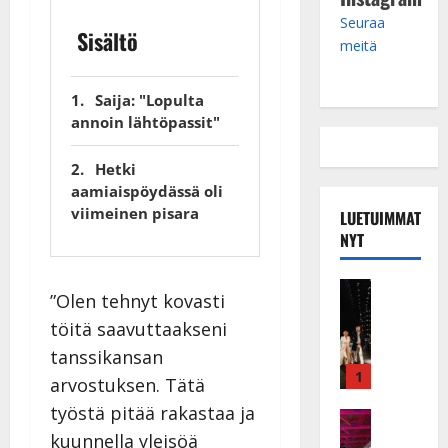
Seuraa
Sisältö
meitä
Saija: "Lopulta
annoin lähtöpassit"
Hetki
aamiaispöydässä oli
viimeinen pisara
LUETUIMMAT
NYT
Musiikkiv
”Olen tehnyt kovasti
H
töitä saavuttaakseni
u
i
tanssikansan
k
1
arvostuksen. Tätä
e
työstä pitää rakastaa ja
a
Keikat ja 
I
kuunnella yleisöä
t