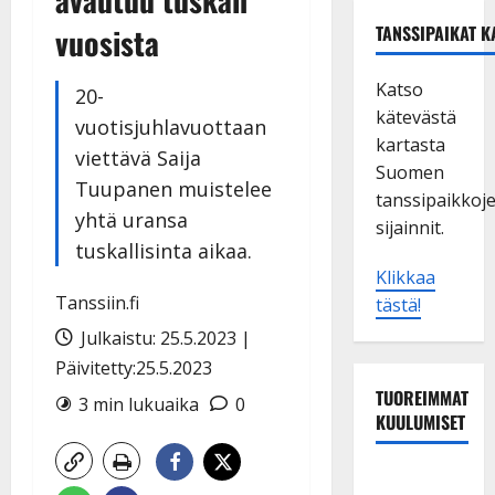
vuosista
TANSSIPAIKAT K
Katso
20-
kätevästä
vuotisjuhlavuottaan
kartasta
viettävä Saija
Suomen
Tuupanen muistelee
tanssipaikkoj
yhtä uransa
sijainnit.
tuskallisinta aikaa.
Klikkaa
Tanssiin.fi
tästä!
Julkaistu: 25.5.2023 |
Päivitetty:25.5.2023
TUOREIMMAT
3 min lukuaika
0
KUULUMISET
TTK-tähti