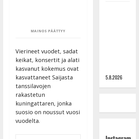
Leif
Lindeman
levytti:
”Kuvaa
MAINOS PÄÄTTYY
osuvasti
uraani
Vierineet vuodet, sadat
pikkupojasta
keikat, konsertit ja alati
näihin
kasvanut kokemus ovat
päiviin”
kasvattaneet Saijasta
5.8.2026
tanssilavojen
rakastetun
kuningattaren, jonka
suosio on noussut vuosi
vuodelta.
Instagram