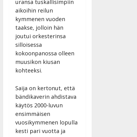
uransa tuskallisimpiin
a
aikoihin reilun
n
kymmenen vuoden
n
y
taakse, jolloin hän
l
joutui orkesterinsa
l
silloisessa
e
i
kokoonpanossa olleen
s
muusikon kiusan
o
kohteeksi.
k
i
i
Saija on kertonut, että
t
bändikaverin ahdistava
o
käytös 2000-luvun
s
ensimmäisen
Tanssiin.fi
vuosikymmenen lopulla
Julkaistu:
kesti pari vuotta ja
27.4.2025