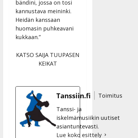
bändini, jossa on tosi
kannustava meininki.
Heidän kanssaan
huomasin puhkeavani
kukkaan.”
KATSO SAIJA TUUPASEN
KEIKAT
Tanssiin.fi
Toimitus
Tanssi- ja
iskelmämusiikin uutiset
asiantuntevasti.
Lue koko esittely