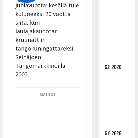
juhlavuotta: kesällä tule
Tanssii
tähtien
kuluneeksi 20 vuotta
kanssa -
siitä, kun
julkkikset
laulajakaunotar
julki: Anna
kruunattiin
Hanski
tangokuningattareksi
liitää tv-
Seinäjoen
parketilla
Tangomarkkinoilla
6.8.2026
2003.
Sopiiko
Edith Piaf
tanssilavalle?
MAINOS
Pirttijoki
näyttää
mallia –
video
6.8.2026