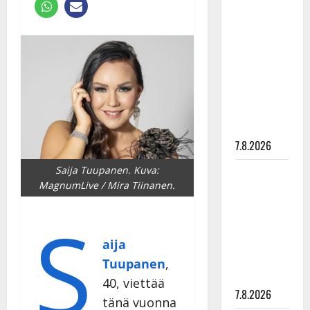
Anna
Hanski
rakastaa
tanssia –
suru
tyttären
syövästä
painaa
7.8.2026
Saija Tuupanen. Kuva:
Maikilta
MagnumLive / Mira Tiinanen.
pysäyttävä
ulostulo:
S
”Elämä toi
eteeni
aija
sellaisen
Tuupanen
,
yllätyksen…”
40, viettää
7.8.2026
tänä vuonna