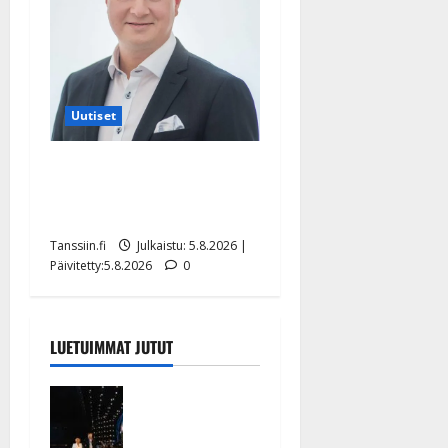
Uutiset
Jukka Hallikainen, 50,
liikuttuu lapsenlapsistaan –
uusi laulu koskettaa syvältä
Tanssiin.fi
Julkaistu: 5.8.2026 |
Päivitetty:5.8.2026
0
LUETUIMMAT JUTUT
Huikeat
hyvästit!
Tommi