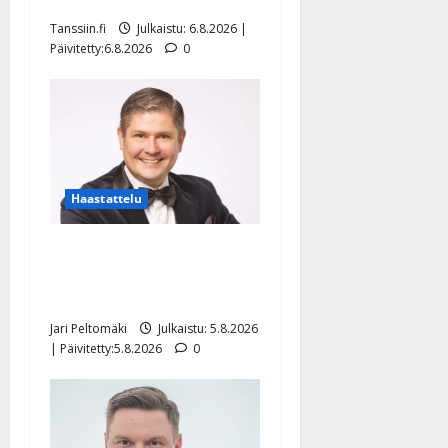
näyttää mallia – video
Tanssiin.fi
Julkaistu: 6.8.2026 |
Päivitetty:6.8.2026
0
Haastattelu
Leif Lindeman levytti:
”Kuvaa osuvasti uraani
pikkupojasta näihin päiviin”
Jari Peltomäki
Julkaistu: 5.8.2026
| Päivitetty:5.8.2026
0