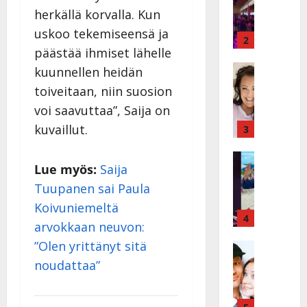
k
h
herkällä korvalla. Kun
ä
y
uskoo tekemiseensä ja
v
v
2
päästää ihmiset lähelle
ä
ä
s
Tanssitäh
s
kuunnellen heidän
H
a
t
toiveitaan, niin suosion
e
i
i
voi saavuttaa”, Saija on
i
r
t
d
kuvaillut.
a
3
!
i
u
T
P
Tanssitäh
s
o
Lue myös:
Saija
T
a
k
m
ä
Tuupanen sai Paula
k
o
m
m
a
h
i
Koivuniemeltä
ä
r
4
t
s
arvokkaan neuvon:
I
i
a
a
”Olen yrittänyt sitä
l
Haastatte
s
u
a
H
e
e
noudattaa”
s
t
u
V
n
:
t
i
a
j
s
e
k