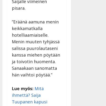
Saijalle viimeinen
pisara.
”Eräänä aamuna menin
keikkamatkalla
hotelliaamiaiselle.
Menin muuten tyhjässä
salissa puurolautaseni
kanssa miehen pöytään
ja toivotin huomenta.
Sanaakaan sanomatta
hän vaihtoi pöytää.”
Lue myös:
Mitä
ihmettä? Saija
Tuupanen kapusi