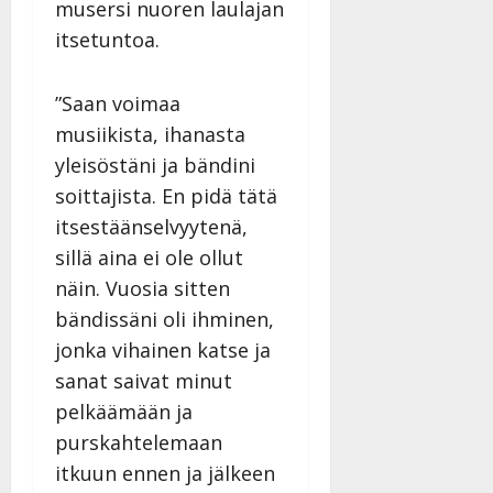
musersi nuoren laulajan
|
Päivitetty:
itsetuntoa.
”Saan voimaa
musiikista, ihanasta
yleisöstäni ja bändini
soittajista. En pidä tätä
itsestäänselvyytenä,
sillä aina ei ole ollut
näin. Vuosia sitten
bändissäni oli ihminen,
jonka vihainen katse ja
sanat saivat minut
pelkäämään ja
purskahtelemaan
itkuun ennen ja jälkeen