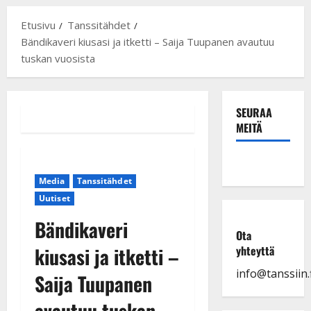
Etusivu
Tanssitähdet
Bändikaveri kiusasi ja itketti – Saija Tuupanen avautuu
tuskan vuosista
SEURAA
MEITÄ
Media
Tanssitähdet
Uutiset
Bändikaveri
Ota
kiusasi ja itketti –
yhteyttä
info@tanssiin.f
Saija Tuupanen
avautuu tuskan