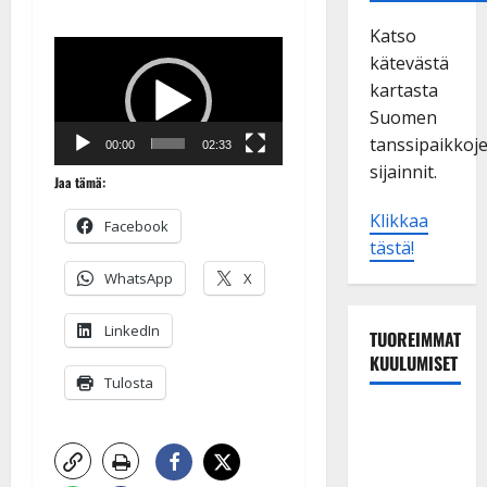
Katso
Videotoistin
kätevästä
kartasta
Suomen
tanssipaikkoj
00:00
02:33
sijainnit.
Jaa tämä:
Klikkaa
Facebook
tästä!
WhatsApp
X
LinkedIn
TUOREIMMAT
KUULUMISET
Tulosta
Dimitri
Keiski
laihtui –