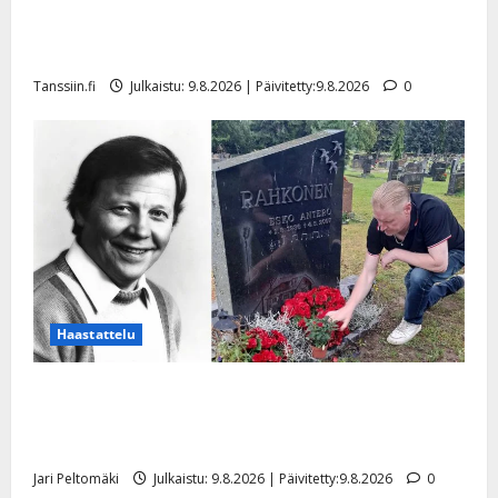
n
Tangokuningas Aki Samuli meni naimisiin – hääkuva
n
julki
y
Tanssiin.fi
Julkaistu: 9.8.2026 | Päivitetty:9.8.2026
0
l
l
e
i
s
o
k
i
i
t
o
Haastattelu
s
Esko Rahkonen olisi täyttänyt 90 vuotta – Arto
Tanssiin.fi
Rahkonen kävi haudalla ja kertoo iskelmälegendan
Julkaistu:
viimeisistä vuosista
27.4.2025
Jari Peltomäki
Julkaistu: 9.8.2026 | Päivitetty:9.8.2026
0
|