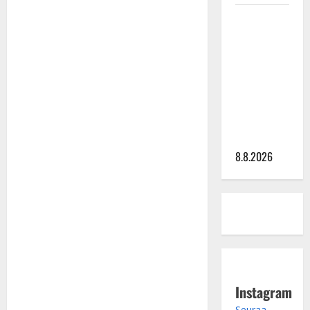
Matti
Ruohonen
viettää taas
synttäreitään
täydessä
hiljaisuudessa
– tämä on
tilanne nyt
8.8.2026
Instagram
Seuraa