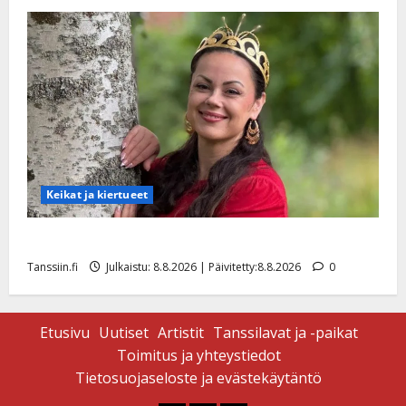
Päivitetty:
Keikat ja kiertueet
Tangokuningatar Raija Mäntyniemi: matka tyssäsi
Tanssiin.fi
Julkaistu: 8.8.2026 | Päivitetty:8.8.2026
0
Etusivu
Uutiset
Artistit
Tanssilavat ja -paikat
Toimitus ja yhteystiedot
Tietosuojaseloste ja evästekäytäntö