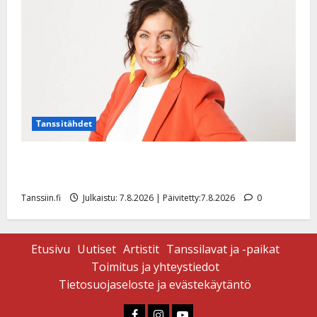
Päivitetty:
Tanssitähdet
TTK-tähti Anna Hanski rakastaa tanssia – suru
tyttären syövästä painaa
Tanssiin.fi
Julkaistu: 7.8.2026 | Päivitetty:7.8.2026
0
Etusivu
Uutiset
Artistit
Tanssilavat ja -paikat
Toimitus ja yhteystiedot
Tietosuojaseloste ja evästekäytäntö
Faceboook
Instagram
Youtube