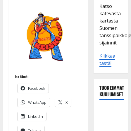
Katso
kätevästä
kartasta
Suomen
tanssipaikkoj
sijainnit.
Klikkaa
tästä!
Jaa tämä:
TUOREIMMAT
Facebook
KUULUMISET
WhatsApp
X
Esko
Rahkonen
LinkedIn
olisi
täyttänyt
Tulosta