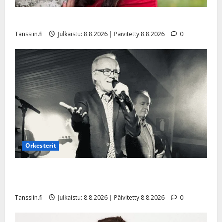
a
n
Tangokuningatar Raija Mäntyniemi: matka tyssäsi
n
Tanssiin.fi
Julkaistu: 8.8.2026 | Päivitetty:8.8.2026
0
y
l
l
e
i
s
o
k
i
i
t
Orkesterit
o
s
Matti Ruohonen viettää taas synttäreitään täydessä
Tanssiin.fi
hiljaisuudessa – tämä on tilanne nyt
Tanssiin.fi
Julkaistu: 8.8.2026 | Päivitetty:8.8.2026
0
Julkaistu:
27.4.2025
|