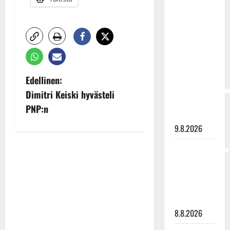
90 vuotta –
Arto
Rahkonen
kävi
haudalla ja
kertoo
P
Edellinen:
iskelmälegenda
Dimitri Keiski hyvästeli
o
viimeisistä
PNP:n
vuosista
s
9.8.2026
t
Tangokuningatar
Raija
n
Mäntyniemi:
a
matka
tyssäsi
v
8.8.2026