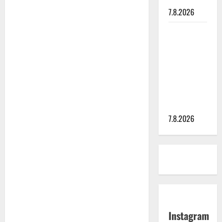
7.8.2026
Maikilta
pysäyttävä
ulostulo:
”Elämä toi
eteeni
sellaisen
yllätyksen…”
7.8.2026
Instagram