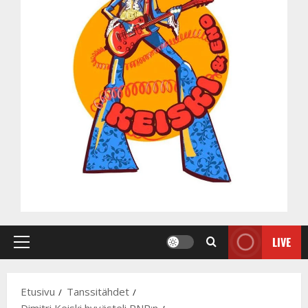
LIVE
Primary
Menu
Etusivu
Tanssitähdet
Dimitri Keiski hyvästeli PNP:n