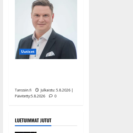
Uutiset
Jukka Hallikainen, 50,
liikuttuu lapsenlapsistaan –
uusi laulu koskettaa syvältä
Tanssiin.fi
Julkaistu: 5.8.2026 |
Päivitetty:5.8.2026
0
LUETUIMMAT JUTUT