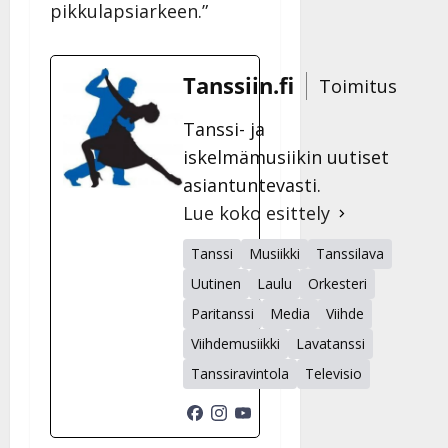
pikkulapsiarkeen.”
Tanssiin.fi
Toimitus
Tanssi- ja
iskelmämusiikin uutiset
asiantuntevasti.
Lue koko esittely
Tanssi
Musiikki
Tanssilava
Uutinen
Laulu
Orkesteri
Paritanssi
Media
Viihde
Viihdemusiikki
Lavatanssi
Tanssiravintola
Televisio