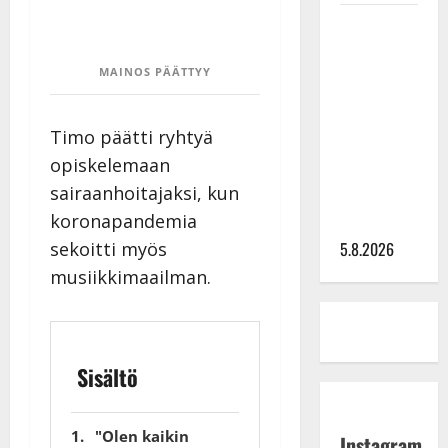
Leif
Lindeman
levytti:
MAINOS PÄÄTTYY
”Kuvaa
osuvasti
Timo päätti ryhtyä
uraani
opiskelemaan
pikkupojasta
sairaanhoitajaksi, kun
näihin
koronapandemia
päiviin”
5.8.2026
sekoitti myös
musiikkimaailman.
Sisältö
"Olen kaikin
Instagram