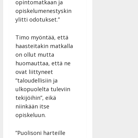
opintomatkaan ja
|
Päivitetty:
opiskelumenestyskin
ylitti odotukset.”
Timo myöntää, että
haasteitakin matkalla
on ollut mutta
huomauttaa, että ne
ovat liittyneet
”taloudellisiin ja
ulkopuolelta tuleviin
tekijöihin”, eikä
niinkään itse
opiskeluun.
”Puolisoni harteille