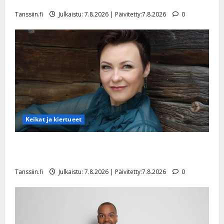
tyttären syövästä painaa
Tanssiin.fi
Julkaistu: 7.8.2026 | Päivitetty:7.8.2026
0
Keikat ja kiertueet
Maikilta pysäyttävä ulostulo: ”Elämä toi eteeni
sellaisen yllätyksen…”
Tanssiin.fi
Julkaistu: 7.8.2026 | Päivitetty:7.8.2026
0