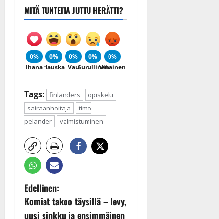
MITÄ TUNTEITA JUTTU HERÄTTI?
0%
0%
0%
0%
0%
Ihana
Hauska
Vau
Surullinen
Vihainen
Tags:
finlanders
opiskelu
sairaanhoitaja
timo
pelander
valmistuminen
P
Edellinen:
Komiat takoo täysillä – levy,
o
uusi sinkku ja ensimmäinen