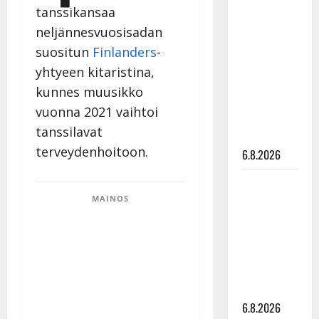
Tanssii
tanssikansaa
tähtien
neljännesvuosisadan
kanssa -
suositun
Finlanders
-
julkkikset
yhtyeen kitaristina,
julki: Anna
kunnes muusikko
Hanski
vuonna 2021 vaihtoi
liitää tv-
tanssilavat
parketilla
terveydenhoitoon.
6.8.2026
Sopiiko
Edith Piaf
MAINOS
tanssilavalle?
Pirttijoki
näyttää
mallia –
video
6.8.2026