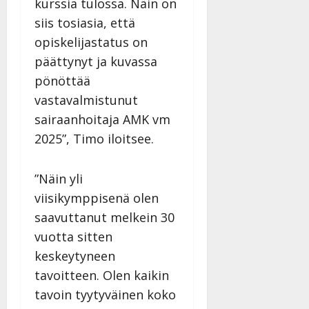
kurssia tulossa. Näin on
a
siis tosiasia, että
n
opiskelijastatus on
n
y
päättynyt ja kuvassa
l
pönöttää
l
vastavalmistunut
e
i
sairaanhoitaja AMK vm
s
2025”, Timo iloitsee.
o
k
”Näin yli
i
i
viisikymppisenä olen
t
saavuttanut melkein 30
o
vuotta sitten
s
keskeytyneen
Tanssiin.fi
tavoitteen. Olen kaikin
Julkaistu:
tavoin tyytyväinen koko
27.4.2025