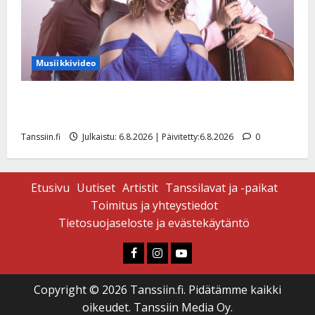
Musiikkivideo
Sopiiko Edith Piaf tanssilavalle? Pirttijoki näyttää
mallia – video
Tanssiin.fi
Julkaistu: 6.8.2026 | Päivitetty:6.8.2026
0
Etusivu
Uutiset
Artistit
Tanssilavat ja -paikat
Toimitus ja yhteystiedot
Tietosuojaseloste ja evästekäytäntö
Faceboook
Instagram
Youtube
Copyright © 2026 Tanssiin.fi. Pidätämme kaikki
oikeudet. Tanssiin Media Oy.