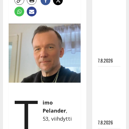
Anna
Hanski
rakastaa
tanssia –
suru
tyttären
syövästä
painaa
7.8.2026
Maikilta
pysäyttävä
ulostulo:
T
”Elämä toi
eteeni
imo
sellaisen
Pelander
,
yllätyksen…”
53, viihdytti
7.8.2026