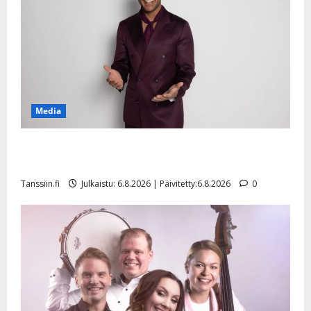
Media
Tanssii tähtien kanssa -julkkikset julki: Anna Hanski
liitää tv-parketilla
Tanssiin.fi
Julkaistu: 6.8.2026 | Päivitetty:6.8.2026
0