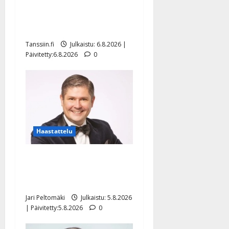
Sopiiko Edith Piaf
tanssilavalle? Pirttijoki
näyttää mallia – video
Tanssiin.fi
Julkaistu: 6.8.2026 |
Päivitetty:6.8.2026
0
Haastattelu
Leif Lindeman levytti:
”Kuvaa osuvasti uraani
pikkupojasta näihin päiviin”
Jari Peltomäki
Julkaistu: 5.8.2026
| Päivitetty:5.8.2026
0