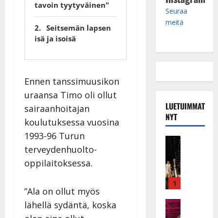
tavoin tyytyväinen"
Seuraa
meitä
Seitsemän lapsen
isä ja isoisä
Ennen tanssimuusikon
uraansa Timo oli ollut
LUETUIMMAT
sairaanhoitajan
NYT
koulutuksessa vuosina
1993-96 Turun
Musiikkiv
terveydenhuolto-
H
u
oppilaitoksessa.
i
k
1
”Ala on ollut myös
e
a
Keikat ja 
lähellä sydäntä, koska
I
t