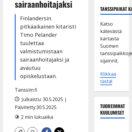
sairaanhoitajaksi
TANSSIPAIKAT K
Finlandersin
Katso
pitkäaikainen kitaristi
kätevästä
Timo Pelander
kartasta
tuulettaa
Suomen
valmistumistaan
tanssipaikkoj
sairaanhoitajaksi ja
sijainnit.
avautuu
Klikkaa
opiskelustaan.
tästä!
Tanssiin.fi
Julkaistu: 30.5.2025 |
TUOREIMMAT
Päivitetty:30.5.2025
KUULUMISET
2 min lukuaika
TTK-tähti