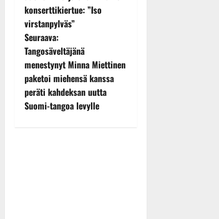
s
konserttikiertue: ”Iso
virstanpylväs”
t
Seuraava:
n
Tangosäveltäjänä
menestynyt Minna Miettinen
a
paketoi miehensä kanssa
v
peräti kahdeksan uutta
Suomi-tangoa levylle
i
g
a
t
i
o