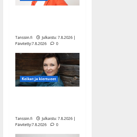
TTK-tähti Anna Hanski
rakastaa tanssia – suru
tyttären syövästä painaa
Tanssiin.fi
Julkaistu: 7.8.2026 |
Päivitetty:7.8.2026
0
Keikat ja kiertueet
Maikilta pysäyttävä
ulostulo: ”Elämä toi eteeni
sellaisen yllätyksen…”
Tanssiin.fi
Julkaistu: 7.8.2026 |
Päivitetty:7.8.2026
0