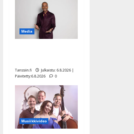
Media
Tanssii tähtien kanssa -
julkkikset julki: Anna
Hanski liitää tv-parketilla
Tanssiin.fi
Julkaistu: 6.8.2026 |
Päivitetty:6.8.2026
0
Musiikkivideo