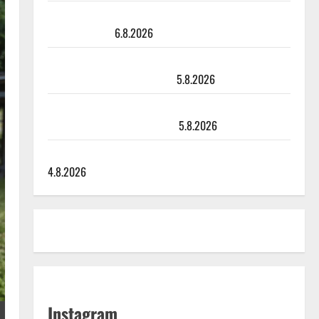
Sopiiko Edith Piaf tanssilavalle? Pirttijoki näyttää
mallia – video
6.8.2026
Leif Lindeman levytti: ”Kuvaa osuvasti uraani
pikkupojasta näihin päiviin”
5.8.2026
Jukka Hallikainen, 50, liikuttuu lapsenlapsistaan –
uusi laulu koskettaa syvältä
5.8.2026
Saija Tuupanen ei toivu – lääkäri: ”Vaakatasoon”
4.8.2026
Instagram