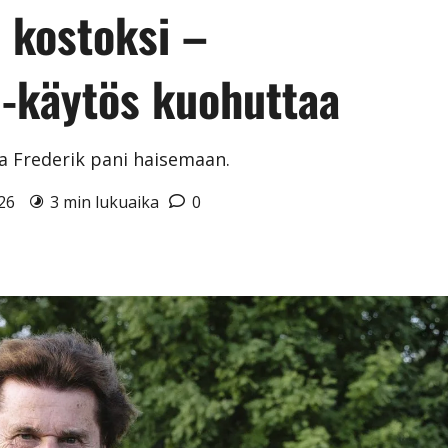
i kostoksi –
-käytös kuohuttaa
ja Frederik pani haisemaan.
026
3 min lukuaika
0