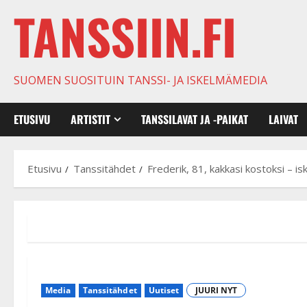
TANSSIIN.FI
SUOMEN SUOSITUIN TANSSI- JA ISKELMÄMEDIA
ETUSIVU
ARTISTIT
TANSSILAVAT JA -PAIKAT
LAIVAT
Etusivu
Tanssitähdet
Frederik, 81, kakkasi kostoksi – 
Media
Tanssitähdet
Uutiset
JUURI NYT