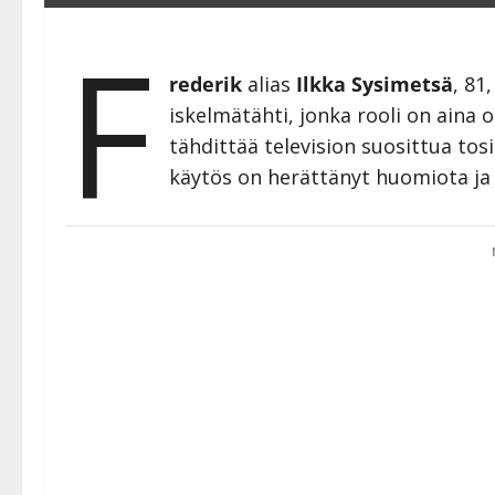
F
rederik
alias
Ilkka Sysimetsä
, 81
iskelmätähti, jonka rooli on aina
tähdittää television suosittua to
käytös on herättänyt huomiota ja