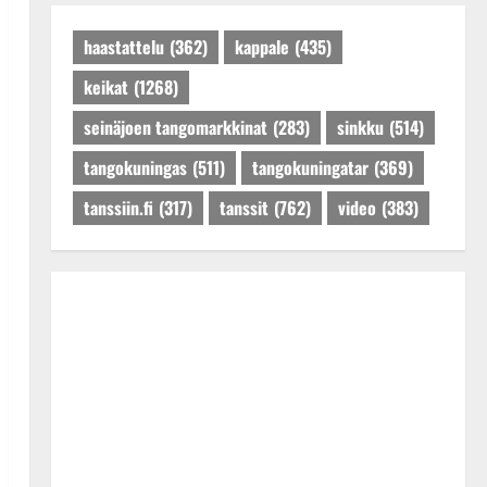
Päivitetty:27.4.2025
haastattelu
(362)
kappale
(435)
keikat
(1268)
seinäjoen tangomarkkinat
(283)
sinkku
(514)
tangokuningas
(511)
tangokuningatar
(369)
tanssiin.fi
(317)
tanssit
(762)
video
(383)