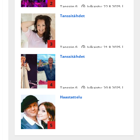
2
Tanssiin.fi
Julkaistu: 22.8.2025 |
Päivitetty:22.8.2025
Tanssitähdet
Heidi Pakarisen ja Mika
Pohjosen tytär kilpailee
missikisoissa
3
Tanssiin.fi
Julkaistu: 21.8.2025 |
Päivitetty:22.8.2025
Tanssitähdet
Tämä Ile Vainion runo Katri
Helenasta paisui hitiksi: ”Voi
tule Katri…”
4
Tanssiin.fi
Julkaistu: 20.8.2025 |
Päivitetty:22.8.2025
Haastattelu
Huikea rakkaustarina!
Dimitri Keiski ja Katja
juhlivat pian tinahäitään –
5
Dannylle iso kiitos
Tanssiin.fi
Julkaistu: 27.4.2025 |