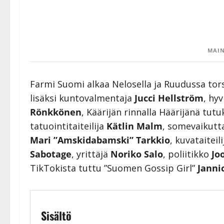
MAIN
Farmi Suomi alkaa Nelosella ja Ruudussa tor
lisäksi kuntovalmentaja
Jucci Hellström
, hy
Rönkkönen
, Käärijän rinnalla Häärijänä tutuk
tatuointitaiteilija
Kätlin Malm
, somevaikutt
Mari ”Amskidabamski” Tarkkio
, kuvataiteil
Sabotage
, yrittäjä
Noriko Salo
, poliitikko
Jo
TikTokista tuttu ”Suomen Gossip Girl”
Janni
Sisältö