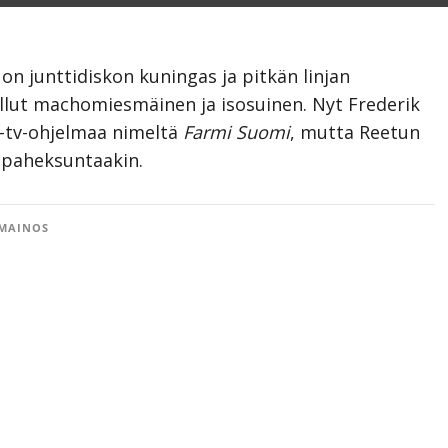
, on junttidiskon kuningas ja pitkän linjan
 ollut machomiesmäinen ja isosuinen. Nyt Frederik
si-tv-ohjelmaa nimeltä
Farmi Suomi
, mutta Reetun
 paheksuntaakin.
MAINOS