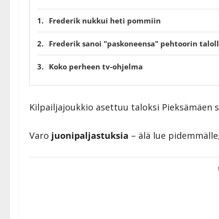
Frederik nukkui heti pommiin
Frederik sanoi "paskoneensa" pehtoorin talol
Koko perheen tv-ohjelma
Kilpailjajoukkio asettuu taloksi Pieksämäen seu
Varo
juonipaljastuksia
– älä lue pidemmälle,