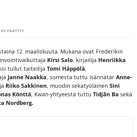
OS PÄÄTTYY
staina 12. maaliskuuta. Mukana ovat Frederikin
vinvointivaikuttaja
Kirsi Salo
, kirjailija
Henriikka
si tullut taiteilija
Tomi Häppölä
,
aja
Janne Naakka
, somesta tuttu isännätär
Anne-
ija
Riiko Sakkinen
, muodin sekatyöläinen
Sini
onas Könttä
, Kwan-yhtyeestä tuttu
Tidjân Ba
sekä
ca Nordberg.