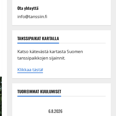
Ota yhteyttä
info@tanssiin.fi
TANSSIPAIKAT KARTALLA
Katso kätevästä kartasta Suomen
tanssipaikkojen sijainnit.
Klikkaa tästä!
TUOREIMMAT KUULUMISET
Tanssii tähtien kanssa -julkkikset julki: Anna Hanski
liitää tv-parketilla
6.8.2026