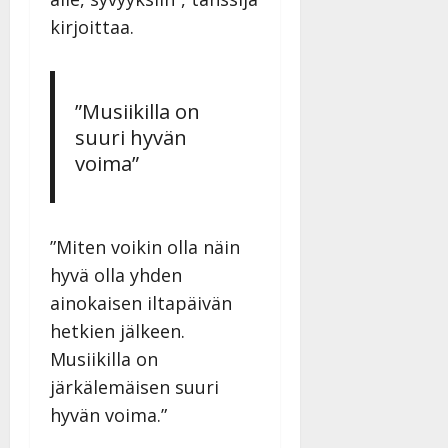
Päivitetty:
kirjoittaa.
”Musiikilla on
suuri hyvän
voima”
”Miten voikin olla näin
hyvä olla yhden
ainokaisen iltapäivän
hetkien jälkeen.
Musiikilla on
järkälemäisen suuri
hyvän voima.”