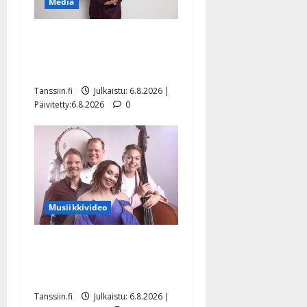
Media
Tanssii tähtien kanssa -
julkkikset julki: Anna
Hanski liitää tv-parketilla
Tanssiin.fi
Julkaistu: 6.8.2026 |
Päivitetty:6.8.2026
0
Musiikkivideo
Sopiiko Edith Piaf
tanssilavalle? Pirttijoki
näyttää mallia – video
Tanssiin.fi
Julkaistu: 6.8.2026 |