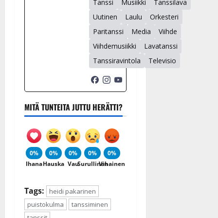
Tanssi
Musiikki
Tanssilava
Uutinen
Laulu
Orkesteri
Paritanssi
Media
Viihde
Viihdemusiikki
Lavatanssi
Tanssiravintola
Televisio
MITÄ TUNTEITA JUTTU HERÄTTI?
0%
0%
0%
0%
0%
Ihana
Hauska
Vau
Surullinen
Vihainen
Tags:
heidi pakarinen
puistokulma
tanssiminen
tanssit