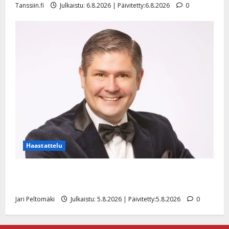
Tanssiin.fi
Julkaistu: 6.8.2026 | Päivitetty:6.8.2026
0
Haastattelu
Leif Lindeman levytti: ”Kuvaa osuvasti uraani
pikkupojasta näihin päiviin”
Jari Peltomäki
Julkaistu: 5.8.2026 | Päivitetty:5.8.2026
0