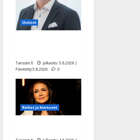
Uutiset
Jukka Hallikainen, 50,
liikuttuu lapsenlapsistaan –
uusi laulu koskettaa syvältä
Tanssiin.fi
Julkaistu: 5.8.2026 |
Päivitetty:5.8.2026
0
Keikat ja kiertueet
Saija Tuupanen ei toivu –
lääkäri: ”Vaakatasoon”