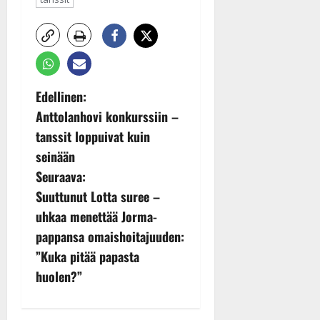
P
Edellinen:
Anttolanhovi konkurssiin –
o
tanssit loppuivat kuin
s
seinään
Seuraava:
t
Suuttunut Lotta suree –
n
uhkaa menettää Jorma-
pappansa omaishoitajuuden:
a
”Kuka pitää papasta
v
huolen?”
i