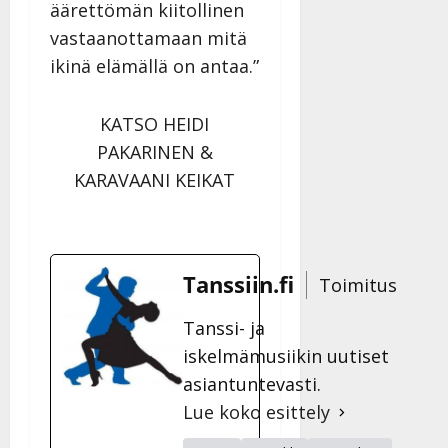
äärettömän kiitollinen
vastaanottamaan mitä
ikinä elämällä on antaa.”
KATSO HEIDI
PAKARINEN &
KARAVAANI KEIKAT
Tanssiin.fi
Toimitus
Tanssi- ja
iskelmämusiikin uutiset
asiantuntevasti.
Lue koko esittely