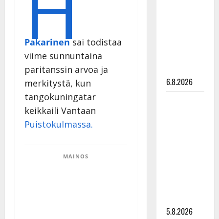
H
Edith Piaf
tanssilavalle?
Pirttijoki
Pakarinen
sai todistaa
näyttää
viime sunnuntaina
mallia –
video
paritanssin arvoa ja
6.8.2026
merkitystä, kun
tangokuningatar
Leif
keikkaili Vantaan
Lindeman
Puistokulmassa.
levytti:
”Kuvaa
osuvasti
MAINOS
uraani
pikkupojasta
näihin
päiviin”
5.8.2026