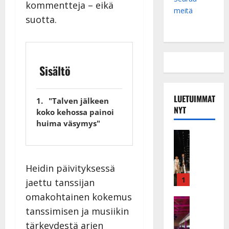
kommentteja – eikä
meitä
suotta.
Sisältö
LUETUIMMAT
"Talven jälkeen
NYT
koko kehossa painoi
huima väsymys"
Musiikkiv
H
u
i
Heidin päivityksessä
k
1
jaettu tanssijan
e
omakohtainen kokemus
a
Keikat ja 
tanssimisen ja musiikin
I
t
k
h
tärkeydestä arjen