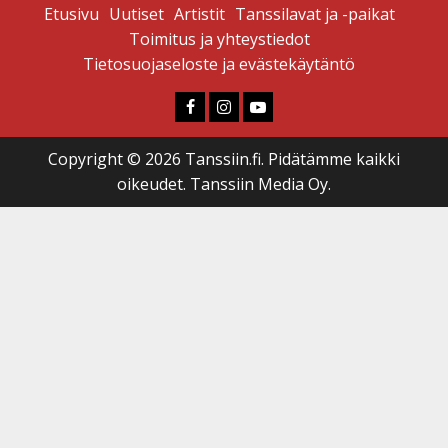
Etusivu
Uutiset
Artistit
Tanssilavat ja -paikat
Toimitus ja yhteystiedot
Tietosuojaseloste ja evästekäytäntö
Faceboook
Instagram
Youtube
Copyright © 2026 Tanssiin.fi. Pidätämme kaikki
oikeudet. Tanssiin Media Oy.