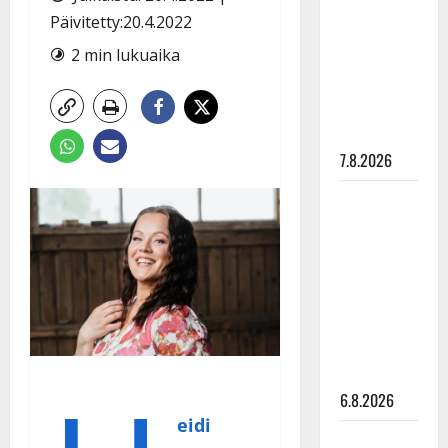
pysäyttävä
Päivitetty:20.4.2022
ulostulo:
2 min lukuaika
”Elämä toi
eteeni
sellaisen
yllätyksen…”
7.8.2026
Tanssii
tähtien
kanssa -
julkkikset
julki: Anna
Hanski
liitää tv-
parketilla
6.8.2026
eidi
Sopiiko