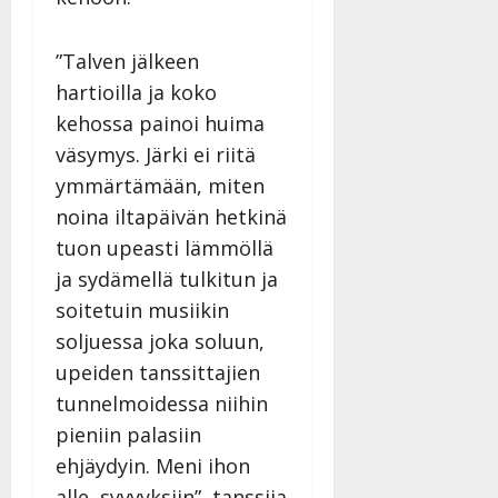
n
n
”Talven jälkeen
y
l
hartioilla ja koko
l
kehossa painoi huima
e
väsymys. Järki ei riitä
i
ymmärtämään, miten
s
o
noina iltapäivän hetkinä
k
tuon upeasti lämmöllä
i
ja sydämellä tulkitun ja
i
soitetuin musiikin
t
o
soljuessa joka soluun,
s
upeiden tanssittajien
Tanssiin.fi
tunnelmoidessa niihin
pieniin palasiin
Julkaistu:
27.4.2025
ehjäydyin. Meni ihon
|
alle, syvyyksiin”, tanssija