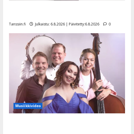
Tanssii tähtien kanssa -julkkikset julki: Anna Hanski
liitää tv-parketilla
Tanssiin.fi
Julkaistu: 6.8.2026 | Päivitetty:6.8.2026
0
Musiikkivideo
Sopiiko Edith Piaf tanssilavalle? Pirttijoki näyttää
mallia – video