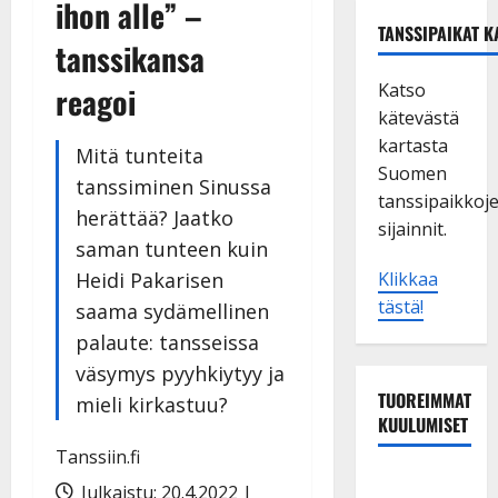
ihon alle” –
TANSSIPAIKAT K
tanssikansa
Katso
reagoi
kätevästä
kartasta
Mitä tunteita
Suomen
tanssiminen Sinussa
tanssipaikkoj
herättää? Jaatko
sijainnit.
saman tunteen kuin
Heidi Pakarisen
Klikkaa
tästä!
saama sydämellinen
palaute: tansseissa
väsymys pyyhkiytyy ja
TUOREIMMAT
mieli kirkastuu?
KUULUMISET
Tanssiin.fi
Maikilta
Julkaistu: 20.4.2022 |