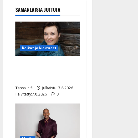
SAMANLAISIA JUTTUJA
Keikat ja kiertueet
Maikilta pysäyttävä
ulostulo: ”Elämä toi eteeni
sellaisen yllätyksen…”
Tanssiin.fi
Julkaistu: 7.8.2026 |
Päivitetty:7.8.2026
0