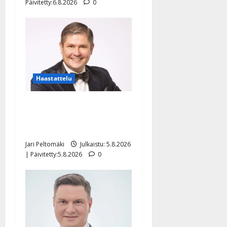
Päivitetty:6.8.2026
0
Haastattelu
Leif Lindeman levytti:
”Kuvaa osuvasti uraani
pikkupojasta näihin päiviin”
Jari Peltomäki
Julkaistu: 5.8.2026
| Päivitetty:5.8.2026
0