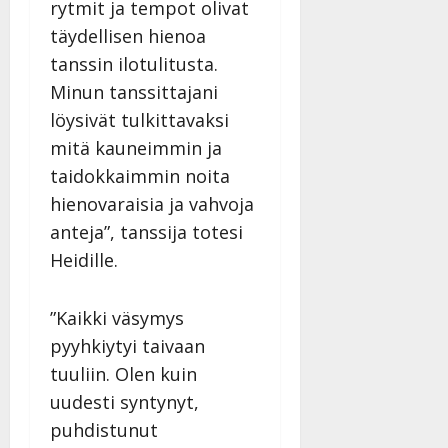
rytmit ja tempot olivat
täydellisen hienoa
tanssin ilotulitusta.
Minun tanssittajani
löysivät tulkittavaksi
mitä kauneimmin ja
taidokkaimmin noita
hienovaraisia ja vahvoja
anteja”, tanssija totesi
Heidille.
”Kaikki väsymys
pyyhkiytyi taivaan
tuuliin. Olen kuin
uudesti syntynyt,
puhdistunut