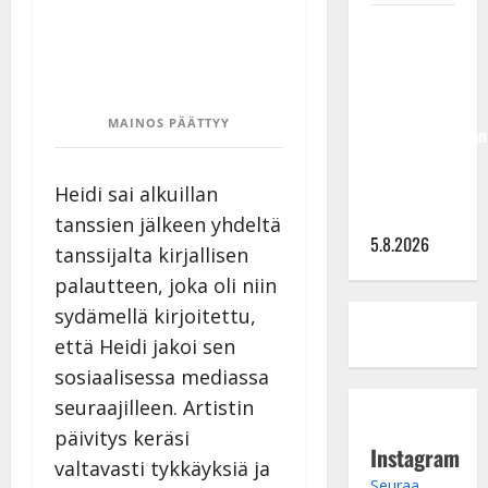
Jukka
Hallikainen,
50,
liikuttuu
MAINOS PÄÄTTYY
lapsenlapsistaan
– uusi laulu
koskettaa
Heidi sai alkuillan
syvältä
tanssien jälkeen yhdeltä
5.8.2026
tanssijalta kirjallisen
palautteen, joka oli niin
sydämellä kirjoitettu,
että Heidi jakoi sen
sosiaalisessa mediassa
seuraajilleen. Artistin
päivitys keräsi
Instagram
valtavasti tykkäyksiä ja
Seuraa