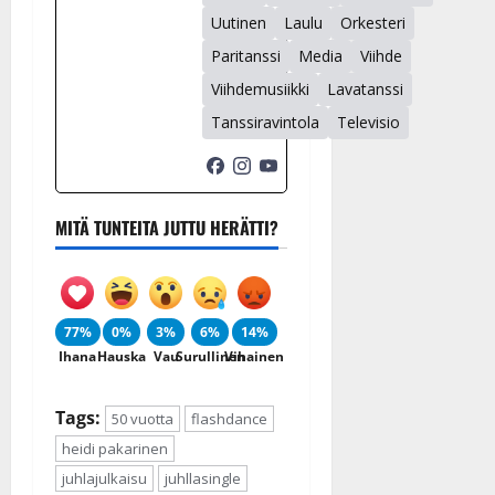
Uutinen
Laulu
Orkesteri
Paritanssi
Media
Viihde
Viihdemusiikki
Lavatanssi
Tanssiravintola
Televisio
MITÄ TUNTEITA JUTTU HERÄTTI?
77%
0%
3%
6%
14%
Ihana
Hauska
Vau
Surullinen
Vihainen
Tags:
50 vuotta
flashdance
heidi pakarinen
juhlajulkaisu
juhllasingle