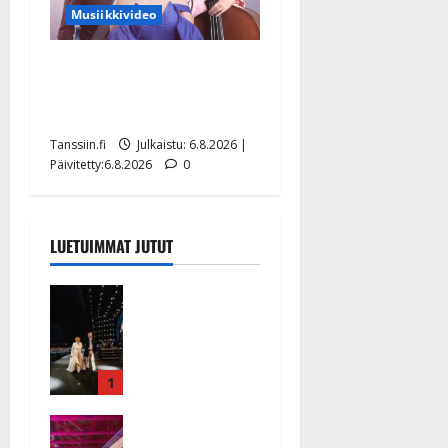
Musiikkivideo
Sopiiko Edith Piaf
tanssilavalle? Pirttijoki
näyttää mallia – video
Tanssiin.fi
Julkaistu: 6.8.2026 |
Päivitetty:6.8.2026
0
LUETUIMMAT JUTUT
Huikeat
hyvästit!
Tommi
saatteli
Katri
1
Helenan
Ikävä
lavalta
sairauskohta