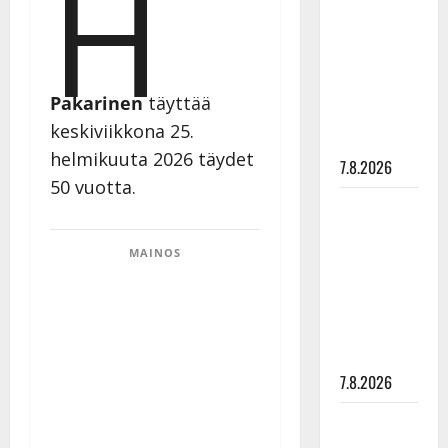
H
rakastaa
tanssia –
suru
tyttären
Pakarinen
täyttää
syövästä
keskiviikkona 25.
painaa
helmikuuta 2026 täydet
7.8.2026
50 vuotta.
Maikilta
pysäyttävä
MAINOS
ulostulo:
”Elämä toi
eteeni
sellaisen
yllätyksen…”
7.8.2026
Tanssii
tähtien