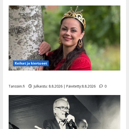
Päivitetty:22.8.2025
Keikat ja kiertueet
Tangokuningatar Raija Mäntyniemi: matka tyssäsi
Tanssiin.fi
Julkaistu: 8.8.2026 | Päivitetty:8.8.2026
0