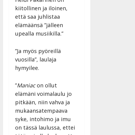
v
Julkaistu:
p
Päivitetty:
K
22.8.2025
i
kiitollinen ja iloinen,
i
a
|
d
että saa juhlistaa
a
t
Päivitetty:
e
elämäänsä ”jälleen
n
r
o
t
i
upealla musiikilla.”
k
i
…
o
n
”
o
”Ja myös pyöreillä
a
s
Tanssiin.fi
h
vuosilla”, laulaja
t
ä
Julkaistu:
e
hymyilee.
i
20.8.2025
Tanssiin.fi
t
|
Päivitetty:
ä
”
Maniac
on ollut
Julkaistu:
ä
elämäni voimalaulu jo
17.8.2025
n
|
pitkään, niin vahva ja
–
Päivitetty:
mukaansatempaava
D
a
syke, intohimo ja imu
n
on tässä laulussa, ettei
n