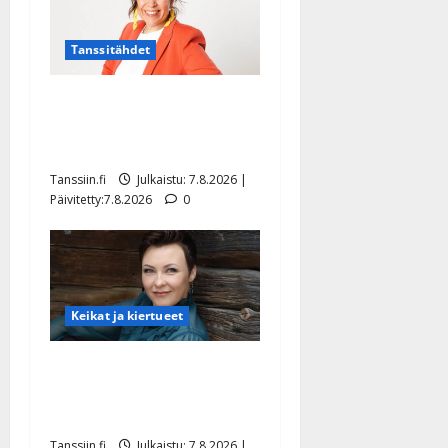
Tanssitähdet
TTK-tähti Anna Hanski
rakastaa tanssia – suru
tyttären syövästä painaa
Tanssiin.fi
Julkaistu: 7.8.2026 |
Päivitetty:7.8.2026
0
Keikat ja kiertueet
Maikilta pysäyttävä
ulostulo: ”Elämä toi eteeni
sellaisen yllätyksen…”
Tanssiin.fi
Julkaistu: 7.8.2026 |