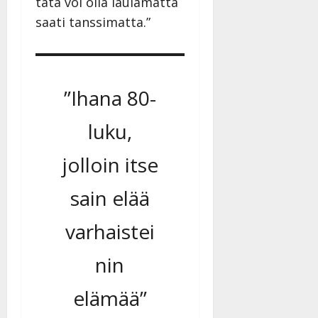
tätä voi olla laulamatta
y
saati tanssimatta.”
l
l
e
i
s
”Ihana 80-
o
k
luku,
i
i
jolloin itse
t
o
sain elää
s
Tanssiin.fi
varhaistei
Julkaistu:
27.4.2025
nin
|
Päivitetty:
elämää”