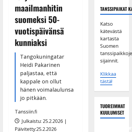
maailmanhitin
TANSSIPAIKAT K
suomeksi 50-
Katso
vuotispäivänsä
kätevästä
kartasta
kunniaksi
Suomen
tanssipaikkoj
Tangokuningatar
sijainnit.
Heidi Pakarinen
paljastaa, että
Klikkaa
kappale on ollut
tästä!
hänen voimalaulunsa
jo pitkään.
TUOREIMMAT
Tanssiin.fi
KUULUMISET
Julkaistu: 25.2.2026 |
Tangokuningatar
Päivitetty:25.2.2026