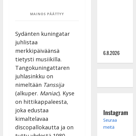
kanssa -
julkkikset
MAINOS PÄÄTTYY
julki: Anna
Hanski
Sydänten kuningatar
liitää tv-
juhlistaa
parketilla
merkkipäiväänsä
6.8.2026
tietysti musiikilla.
Tangokuningattaren
juhlasinkku on
nimeltään
Tanssija
(alkuper.
Maniac
). Kyse
on hittikappaleesta,
joka edustaa
Instagram
kimaltelavaa
Seuraa
discopallokautta ja on
meitä
tuttu yhdestä 1980-