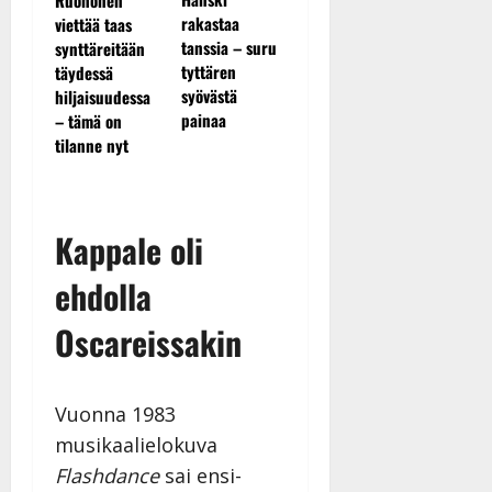
kanssa -
ulostulo:
rakastaa
viettää taas
julkkikset
”Elämä toi
tanssia – suru
synttäreitään
julki: Anna
eteeni sellaisen
tyttären
täydessä
Hanski liitä
yllätyksen…”
syövästä
hiljaisuudessa
tv-parketill
painaa
– tämä on
tilanne nyt
Kappale oli
ehdolla
Oscareissakin
Vuonna 1983
musikaalielokuva
Flashdance
sai ensi-