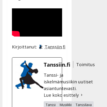
Kirjoittanut:
Tanssiin.fi
Tanssiin.fi
Toimitus
Tanssi- ja
iskelmämusiikin uutiset
asiantuntevasti.
Lue koko esittely
Tanssi
Musiikki
Tanssilava