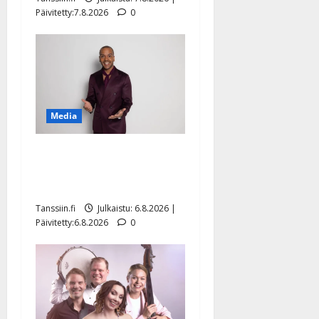
Päivitetty:7.8.2026
0
Media
Tanssii tähtien kanssa -
julkkikset julki: Anna
Hanski liitää tv-parketilla
Tanssiin.fi
Julkaistu: 6.8.2026 |
Päivitetty:6.8.2026
0