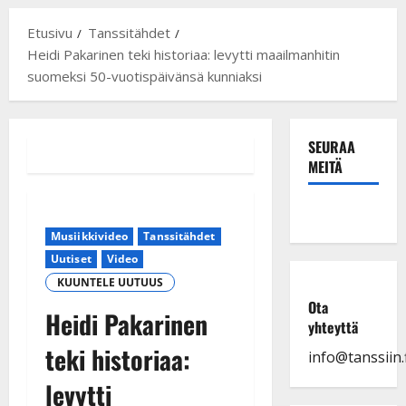
Etusivu
Tanssitähdet
Heidi Pakarinen teki historiaa: levytti maailmanhitin
suomeksi 50-vuotispäivänsä kunniaksi
SEURAA
MEITÄ
Musiikkivideo
Tanssitähdet
Uutiset
Video
KUUNTELE UUTUUS
Ota
Heidi Pakarinen
yhteyttä
teki historiaa:
info@tanssiin.f
levytti