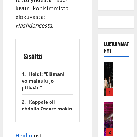
luvun ikonisimmista
elokuvasta:
Flashdancesta
.
LUETUIMMAT
NYT
Sisältö
Musiikkiv
H
Heidi: "Elämäni
u
voimalaulu jo
i
pitkään"
k
1
e
Kappale oli
a
Keikat ja 
ehdolla Oscareissakin
I
t
k
h
ä
y
v
v
2
Heidin
nyt