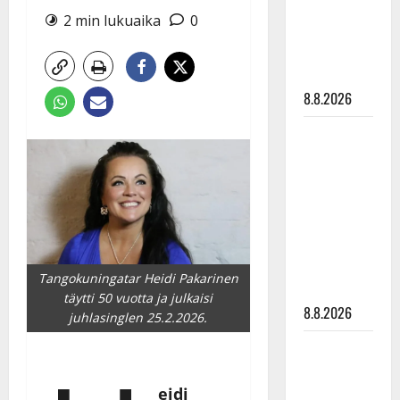
Raija
2 min lukuaika
0
Mäntyniemi:
matka
tyssäsi
8.8.2026
Matti
Ruohonen
viettää taas
synttäreitään
täydessä
hiljaisuudessa
– tämä on
Tangokuningatar Heidi Pakarinen
tilanne nyt
täytti 50 vuotta ja julkaisi
8.8.2026
juhlasinglen 25.2.2026.
TTK-tähti
Anna
Hanski
eidi