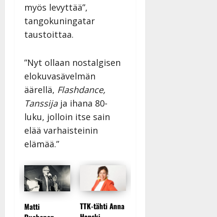
myös levyttää”,
tangokuningatar
taustoittaa.
”Nyt ollaan nostalgisen
elokuvasävelmän
äärellä,
Flashdance,
Tanssija
ja ihana 80-
luku, jolloin itse sain
elää varhaisteinin
elämää.”
Maikilta
TTK-tähti Anna
Matti
tar
Tanssii täht
pysäyttävä
Hanski
Ruohonen