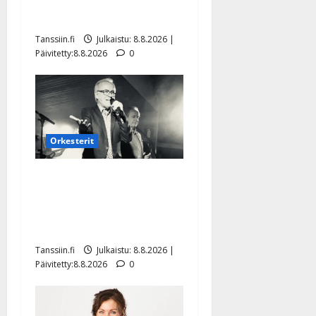
Tangokuningatar Raija
Mäntyniemi: matka tyssäsi
Tanssiin.fi
Julkaistu: 8.8.2026 |
Päivitetty:8.8.2026
0
Orkesterit
Matti Ruohonen viettää taas
synttäreitään täydessä
hiljaisuudessa – tämä on
tilanne nyt
Tanssiin.fi
Julkaistu: 8.8.2026 |
Päivitetty:8.8.2026
0