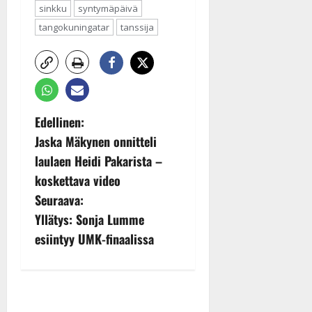
sinkku
syntymäpäivä
tangokuningatar
tanssija
P
Edellinen:
Jaska Mäkynen onnitteli
o
laulaen Heidi Pakarista –
s
koskettava video
Seuraava:
t
Yllätys: Sonja Lumme
n
esiintyy UMK-finaalissa
a
v