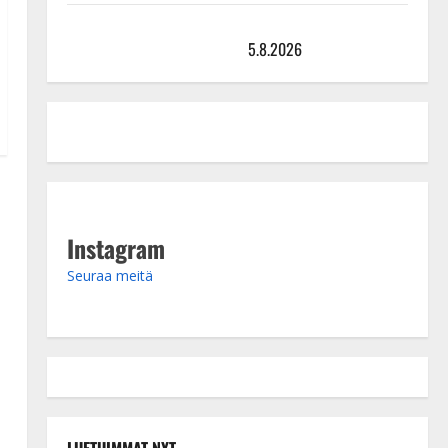
Leif Lindeman levytti: ”Kuvaa osuvasti uraani
pikkupojasta näihin päiviin”
5.8.2026
Instagram
Seuraa meitä