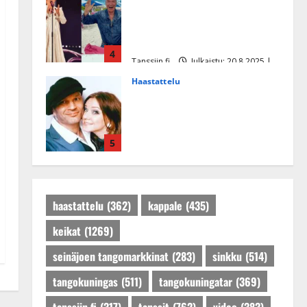
Tämä Ile Vainion runo Katri
Helenasta paisui hitiksi: ”Voi
tule Katri…”
4
Tanssiin.fi
Julkaistu: 20.8.2025 |
Päivitetty:22.8.2025
Haastattelu
Huikea rakkaustarina!
Dimitri Keiski ja Katja
juhlivat pian tinahäitään –
5
Dannylle iso kiitos
Tanssiin.fi
Julkaistu: 27.4.2025 |
Päivitetty:27.4.2025
haastattelu
(362)
kappale
(435)
keikat
(1269)
seinäjoen tangomarkkinat
(283)
sinkku
(514)
tangokuningas
(511)
tangokuningatar
(369)
tanssiin.fi
(317)
tanssit
(762)
video
(383)