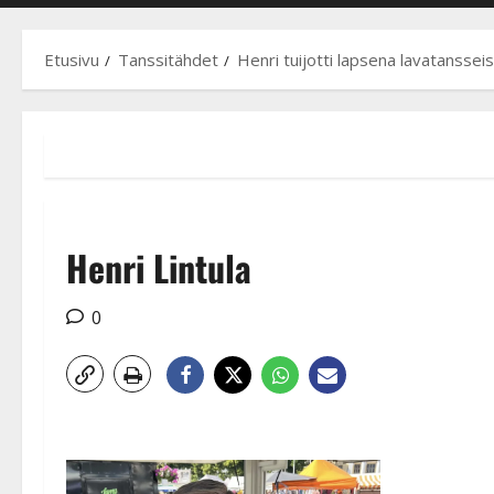
Etusivu
Tanssitähdet
Henri tuijotti lapsena lavatanssei
Henri Lintula
0