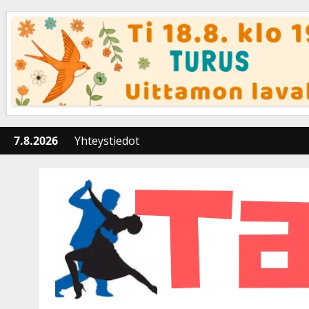
Skip
to
content
7.8.2026
Yhteystiedot