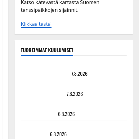
Katso kätevästä kartasta Suomen
tanssipaikkojen sijainnit.
Klikkaa tästä!
TUOREIMMAT KUULUMISET
TTK-tähti Anna Hanski rakastaa tanssia – suru
tyttären syövästä painaa
7.8.2026
Maikilta pysäyttävä ulostulo: ”Elämä toi eteeni
sellaisen yllätyksen…”
7.8.2026
Tanssii tähtien kanssa -julkkikset julki: Anna Hanski
liitää tv-parketilla
6.8.2026
Sopiiko Edith Piaf tanssilavalle? Pirttijoki näyttää
mallia – video
6.8.2026