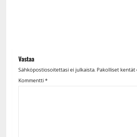
a
t
i
o
n
Vastaa
Sähköpostiosoitettasi ei julkaista.
Pakolliset kentät
Kommentti
*