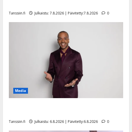
sellaisen yllätyksen…”
Tanssiin.fi
Julkaistu: 7.8.2026 | Päivitetty:7.8.2026
0
Media
Tanssii tähtien kanssa -julkkikset julki: Anna Hanski
liitää tv-parketilla
Tanssiin.fi
Julkaistu: 6.8.2026 | Päivitetty:6.8.2026
0