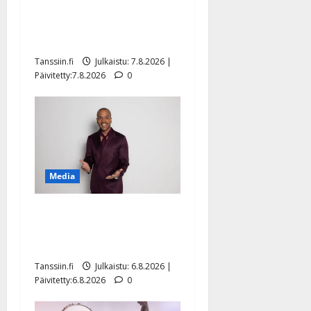
Maikilta pysäyttävä
ulostulo: ”Elämä toi eteeni
sellaisen yllätyksen…”
Tanssiin.fi
Julkaistu: 7.8.2026 |
Päivitetty:7.8.2026
0
Media
Tanssii tähtien kanssa -
julkkikset julki: Anna
Hanski liitää tv-parketilla
Tanssiin.fi
Julkaistu: 6.8.2026 |
Päivitetty:6.8.2026
0