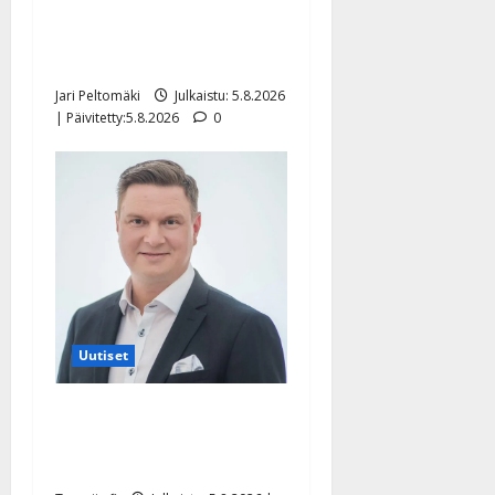
Leif Lindeman levytti:
”Kuvaa osuvasti uraani
pikkupojasta näihin päiviin”
Jari Peltomäki
Julkaistu: 5.8.2026
| Päivitetty:5.8.2026
0
Uutiset
Jukka Hallikainen, 50,
liikuttuu lapsenlapsistaan –
uusi laulu koskettaa syvältä