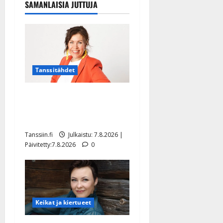
SAMANLAISIA JUTTUJA
Tanssitähdet
TTK-tähti Anna Hanski
rakastaa tanssia – suru
tyttären syövästä painaa
Tanssiin.fi
Julkaistu: 7.8.2026 |
Päivitetty:7.8.2026
0
Keikat ja kiertueet