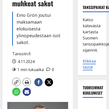
muhkeat sakot
TANSSIPAIKAT K
Eino Grön joutui
Katso
maksamaan
kätevästä
elokuisesta
kartasta
ylinopeudestaan isot
Suomen
sakot.
tanssipaikkoj
sijainnit.
Tanssiin.fi
Klikkaa
4.11.2024
tästä!
1 min lukuaika
0
TUOREIMMAT
KUULUMISET
TTK-tähti