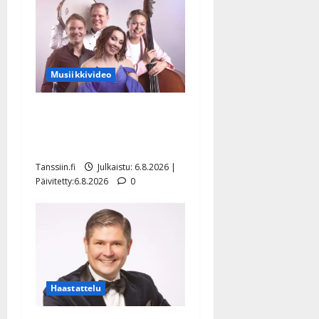
Musiikkivideo
Sopiiko Edith Piaf
tanssilavalle? Pirttijoki
näyttää mallia – video
Tanssiin.fi
Julkaistu: 6.8.2026 |
Päivitetty:6.8.2026
0
Haastattelu