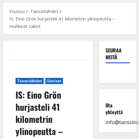
Etusivu
Tanssitähdet
IS: Eino Grön hurjasteli 41 kilometrin ylinopeutta –
muhkeat sakot
SEURAA
MEITÄ
Tanssitähdet
Uutiset
IS: Eino Grön
hurjasteli 41
Ota
yhteyttä
kilometrin
info@tanssiin.f
ylinopeutta –