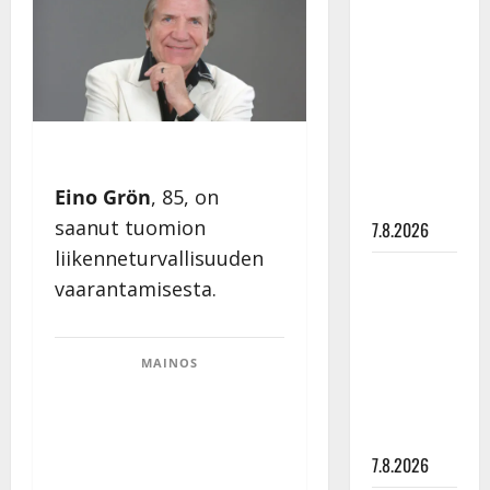
Anna
Hanski
rakastaa
tanssia –
suru
tyttären
syövästä
Eino Grön
, 85, on
painaa
saanut tuomion
7.8.2026
liikenneturvallisuuden
Maikilta
vaarantamisesta.
pysäyttävä
ulostulo:
”Elämä toi
MAINOS
eteeni
sellaisen
yllätyksen…”
7.8.2026