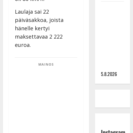
Leif
Laulaja sai 22
Lindeman
päiväsakkoa, joista
levytti:
hänelle kertyi
”Kuvaa
maksettavaa 2 222
osuvasti
uraani
euroa.
pikkupojasta
näihin
MAINOS
päiviin”
5.8.2026
Instagram