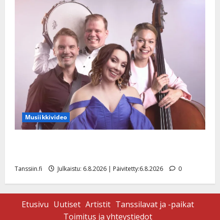
Musiikkivideo
Sopiiko Edith Piaf tanssilavalle? Pirttijoki näyttää
mallia – video
Tanssiin.fi
Julkaistu: 6.8.2026 | Päivitetty:6.8.2026
0
Etusivu
Uutiset
Artistit
Tanssilavat ja -paikat
Toimitus ja yhteystiedot