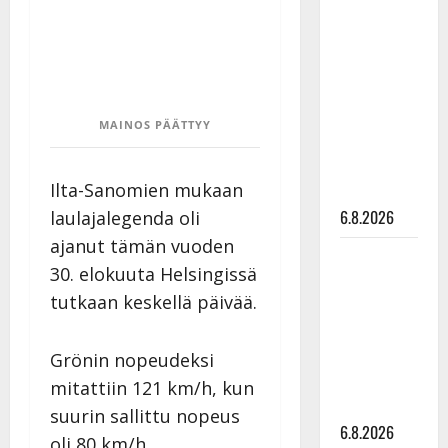
Tanssii
tähtien
kanssa -
julkkikset
julki: Anna
MAINOS PÄÄTTYY
Hanski
liitää tv-
Ilta-Sanomien mukaan
parketilla
6.8.2026
laulajalegenda oli
ajanut tämän vuoden
Sopiiko
30. elokuuta Helsingissä
Edith Piaf
tutkaan keskellä päivää.
tanssilavalle?
Pirttijoki
näyttää
Grönin nopeudeksi
mallia –
mitattiin 121 km/h, kun
video
suurin sallittu nopeus
6.8.2026
oli 80 km/h.