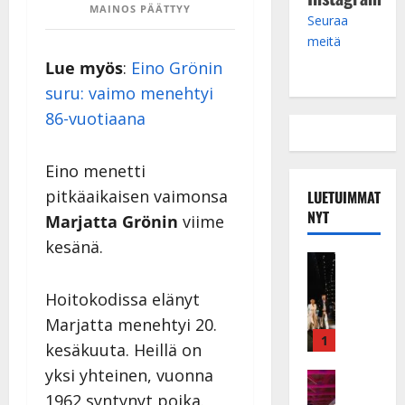
MAINOS PÄÄTTYY
Seuraa
meitä
Lue myös
:
Eino Grönin
suru: vaimo menehtyi
86-vuotiaana
Eino menetti
pitkäaikaisen vaimonsa
LUETUIMMAT
NYT
Marjatta Grönin
viime
kesänä.
Musiikkiv
H
Hoitokodissa elänyt
u
i
Marjatta menehtyi 20.
k
1
kesäkuuta. Heillä on
e
yksi yhteinen, vuonna
a
Keikat ja 
I
t
1962 syntynyt poika.