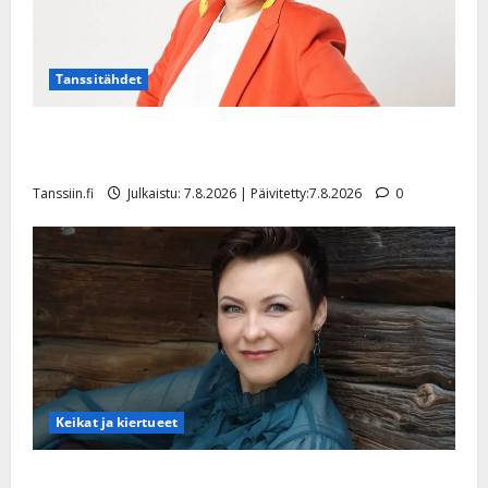
Tanssitähdet
TTK-tähti Anna Hanski rakastaa tanssia – suru
tyttären syövästä painaa
Tanssiin.fi
Julkaistu: 7.8.2026 | Päivitetty:7.8.2026
0
Keikat ja kiertueet
Maikilta pysäyttävä ulostulo: ”Elämä toi eteeni