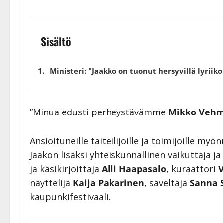
Sisältö
Ministeri: "Jaakko on tuonut hersyvillä lyriik
”Minua edusti perheystävämme
Mikko Veh
Ansioituneille taiteilijoille ja toimijoille m
Jaakon lisäksi yhteiskunnallinen vaikuttaja ja
ja käsikirjoittaja
Alli Haapasalo
, kuraattori
näyttelijä
Kaija Pakarinen
, säveltäjä
Sanna 
kaupunkifestivaali.