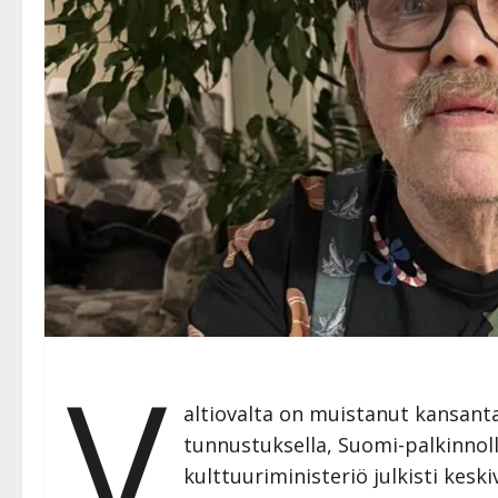
V
altiovalta on muistanut kansanta
tunnustuksella, Suomi-palkinnolla
kulttuuriministeriö julkisti keskiv