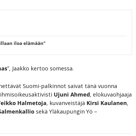
oillaan iloa elämään"
mas
”, Jaakko kertoo somessa.
yönnettävät Suomi-palkinnot saivat tänä vuonna
 ihmisoikeusaktivisti
Ujuni Ahmed
, elokuvaohjaaja
Veikko Halmetoja
, kuvanveistäjä
Kirsi Kaulanen
,
Salmenkallio
sekä Yläkaupungin Yö –