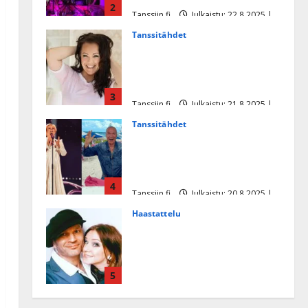
2
Tanssiin.fi
Julkaistu: 22.8.2025 |
Päivitetty:22.8.2025
Tanssitähdet
Heidi Pakarisen ja Mika
Pohjosen tytär kilpailee
missikisoissa
3
Tanssiin.fi
Julkaistu: 21.8.2025 |
Päivitetty:22.8.2025
Tanssitähdet
Tämä Ile Vainion runo Katri
Helenasta paisui hitiksi: ”Voi
tule Katri…”
4
Tanssiin.fi
Julkaistu: 20.8.2025 |
Päivitetty:22.8.2025
Haastattelu
Huikea rakkaustarina!
Dimitri Keiski ja Katja
juhlivat pian tinahäitään –
5
Dannylle iso kiitos
Tanssiin.fi
Julkaistu: 27.4.2025 |