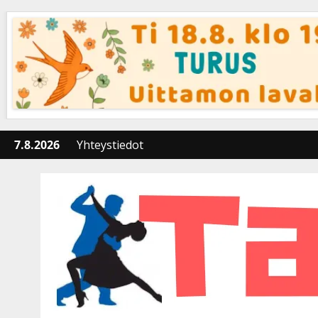
Skip
to
content
7.8.2026
Yhteystiedot