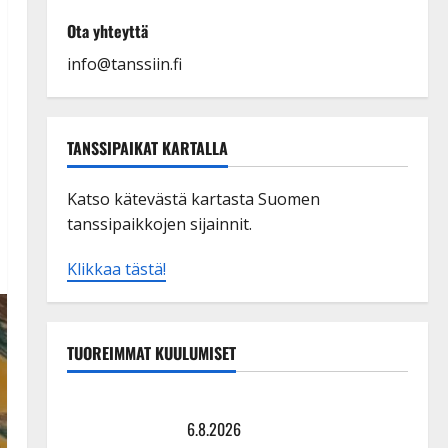
Ota yhteyttä
info@tanssiin.fi
TANSSIPAIKAT KARTALLA
Katso kätevästä kartasta Suomen
tanssipaikkojen sijainnit.
Klikkaa tästä!
TUOREIMMAT KUULUMISET
Tanssii tähtien kanssa -julkkikset julki: Anna Hanski
liitää tv-parketilla
6.8.2026