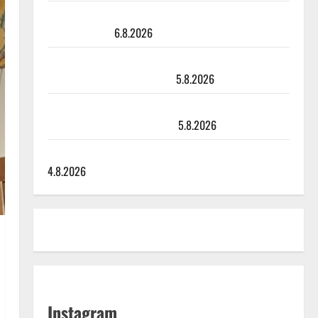
Sopiiko Edith Piaf tanssilavalle? Pirttijoki näyttää
mallia – video
6.8.2026
Leif Lindeman levytti: ”Kuvaa osuvasti uraani
pikkupojasta näihin päiviin”
5.8.2026
Jukka Hallikainen, 50, liikuttuu lapsenlapsistaan –
uusi laulu koskettaa syvältä
5.8.2026
Saija Tuupanen ei toivu – lääkäri: ”Vaakatasoon”
4.8.2026
Instagram