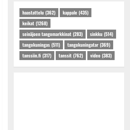
Päivitetty:27.4.2025
haastattelu
(362)
kappale
(435)
keikat
(1268)
seinäjoen tangomarkkinat
(283)
sinkku
(514)
tangokuningas
(511)
tangokuningatar
(369)
tanssiin.fi
(317)
tanssit
(762)
video
(383)