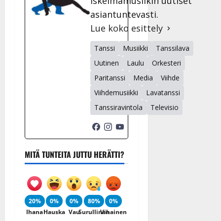
iskelmämusiikin uutiset
asiantuntevasti.
Lue koko esittely
Tanssi
Musiikki
Tanssilava
Uutinen
Laulu
Orkesteri
Paritanssi
Media
Viihde
Viihdemusiikki
Lavatanssi
Tanssiravintola
Televisio
MITÄ TUNTEITA JUTTU HERÄTTI?
20%
0%
0%
80%
0%
Ihana
Hauska
Vau
Surullinen
Vihainen