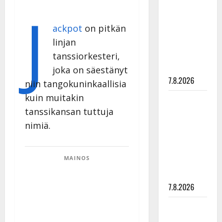
J
rakastaa
tanssia –
ackpot
on pitkän
suru
linjan
tyttären
syövästä
tanssiorkesteri,
painaa
joka on säestänyt
7.8.2026
niin tangokuninkaallisia
kuin muitakin
Maikilta
tanssikansan tuttuja
pysäyttävä
ulostulo:
nimiä.
”Elämä toi
eteeni
MAINOS
sellaisen
yllätyksen…”
7.8.2026
Tanssii
tähtien