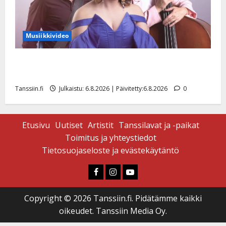
Musiikkivideo
Sopiiko Edith Piaf tanssilavalle? Pirttijoki näyttää
mallia – video
Tanssiin.fi
Julkaistu: 6.8.2026 | Päivitetty:6.8.2026
0
Etusivu
Uutiset
Artistit
Tanssilavat ja -paikat
Toimitus ja yhteystiedot
Tietosuojaseloste ja evästekäytäntö
Faceboook
Instagram
Youtube
Copyright © 2026 Tanssiin.fi. Pidätämme kaikki
oikeudet. Tanssiin Media Oy.