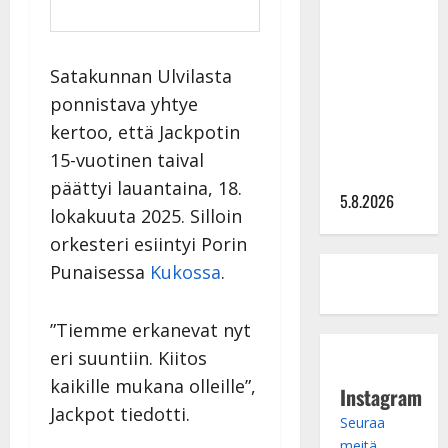
Lindeman
levytti:
”Kuvaa
osuvasti
Satakunnan Ulvilasta
uraani
ponnistava yhtye
pikkupojasta
kertoo, että Jackpotin
näihin
15-vuotinen taival
päiviin”
päättyi lauantaina, 18.
5.8.2026
lokakuuta 2025. Silloin
orkesteri esiintyi Porin
Punaisessa
Kukossa
.
”Tiemme erkanevat nyt
eri suuntiin. Kiitos
kaikille mukana olleille”,
Instagram
Jackpot tiedotti.
Seuraa
meitä