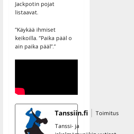
Jackpotin pojat
n
y
listaavat.
l
l
”Käykää ihmiset
e
i
keikoilla. ”Paika pääl o
s
ain paika pääl”.”
o
k
i
i
t
o
s
Tanssiin.fi
Julkaistu:
Tanssiin.fi
Toimitus
27.4.2025
|
Tanssi- ja
Päivitetty: