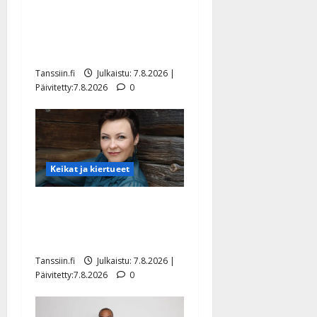
TTK-tähti Anna Hanski
rakastaa tanssia – suru
tyttären syövästä painaa
Tanssiin.fi
Julkaistu: 7.8.2026 |
Päivitetty:7.8.2026
0
Keikat ja kiertueet
Maikilta pysäyttävä
ulostulo: ”Elämä toi eteeni
sellaisen yllätyksen…”
Tanssiin.fi
Julkaistu: 7.8.2026 |
Päivitetty:7.8.2026
0