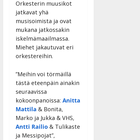
a
l
21.8.2025
a
Orkesterin muusikot
t
e
|
v
Julkaistu:
jatkavat yhä
p
Päivitetty:
K
22.8.2025
i
i
musisoimista ja ovat
a
|
d
a
t
Päivitetty:
mukana jatkossakin
e
n
r
o
iskelmämaailmassa.
t
i
k
Miehet jakautuvat eri
i
…
o
n
”
orkestereihin.
o
a
s
Tanssiin.fi
h
t
”Meihin voi törmäillä
ä
Julkaistu:
e
i
tästä eteenpäin ainakin
20.8.2025
Tanssiin.fi
t
|
seuraavissa
Päivitetty:
ä
Julkaistu:
kokoonpanoissa:
Anitta
ä
17.8.2025
Mattila
& Bonita,
n
|
–
Marko ja Jukka & VHS,
Päivitetty:
D
Antti Railio
& Tulikaste
a
ja Messipojat”,
n