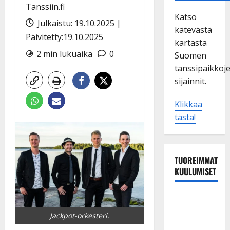
Tanssiin.fi
Katso
Julkaistu: 19.10.2025 |
kätevästä
Päivitetty:19.10.2025
kartasta
2 min lukuaika
0
Suomen
tanssipaikkoj
sijainnit.
Klikkaa
tästä!
TUOREIMMAT
KUULUMISET
TTK-tähti
Anna
Jackpot-orkesteri.
Hanski