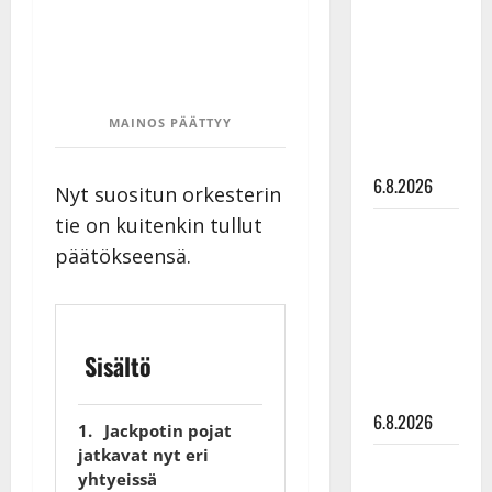
kanssa -
julkkikset
julki: Anna
Hanski
MAINOS PÄÄTTYY
liitää tv-
parketilla
6.8.2026
Nyt suositun orkesterin
tie on kuitenkin tullut
Sopiiko
päätökseensä.
Edith Piaf
tanssilavalle?
Pirttijoki
näyttää
Sisältö
mallia –
video
6.8.2026
Jackpotin pojat
jatkavat nyt eri
Leif
yhtyeissä