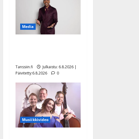
Media
Tanssii tähtien kanssa -
julkkikset julki: Anna
Hanski liitää tv-parketilla
Tanssiin.fi
Julkaistu: 6.8.2026 |
Päivitetty:6.8.2026
0
Musiikkivideo
Sopiiko Edith Piaf