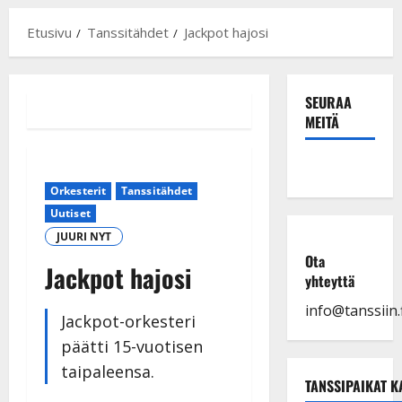
Etusivu
Tanssitähdet
Jackpot hajosi
SEURAA
MEITÄ
Orkesterit
Tanssitähdet
Uutiset
JUURI NYT
Ota
Jackpot hajosi
yhteyttä
info@tanssiin.f
Jackpot-orkesteri
päätti 15-vuotisen
taipaleensa.
TANSSIPAIKAT K