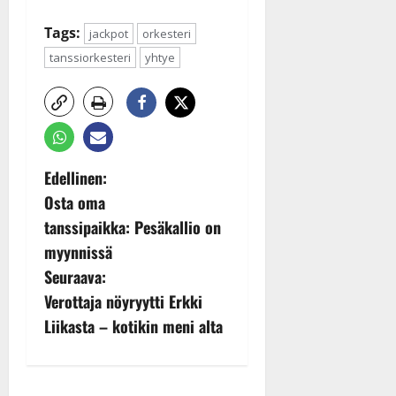
Tags:
jackpot
orkesteri
tanssiorkesteri
yhtye
P
Edellinen:
Osta oma
o
tanssipaikka: Pesäkallio on
s
myynnissä
Seuraava:
t
Verottaja nöyryytti Erkki
n
Liikasta – kotikin meni alta
a