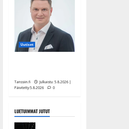
Uutiset
Jukka Hallikainen, 50,
liikuttuu lapsenlapsistaan –
uusi laulu koskettaa syvältä
Tanssiin.fi
Julkaistu: 5.8.2026 |
Päivitetty:5.8.2026
0
LUETUIMMAT JUTUT
Huikeat