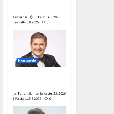
tanssilavalle? Pirttijoki
näyttää mallia – video
Tanssiin.fi
Julkaistu: 6.8.2026 |
Päivitetty:6.8.2026
0
Haastattelu
Leif Lindeman levytti:
”Kuvaa osuvasti uraani
pikkupojasta näihin päiviin”
Jari Peltomäki
Julkaistu: 5.8.2026
| Päivitetty:5.8.2026
0