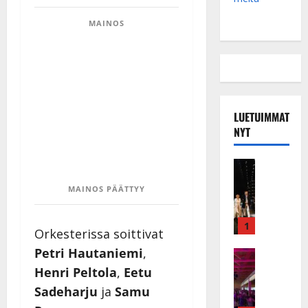
MAINOS
LUETUIMMAT
NYT
Musiikkiv
H
MAINOS PÄÄTTYY
u
i
k
1
Orkesterissa soittivat
e
Petri Hautaniemi
,
a
Keikat ja 
I
t
Henri Peltola
,
Eetu
k
h
Sadeharju
ja
Samu
ä
y