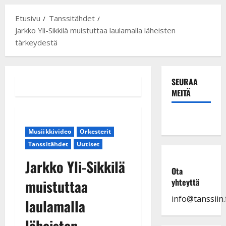
Etusivu
Tanssitähdet
Jarkko Yli-Sikkilä muistuttaa laulamalla läheisten
tärkeydestä
SEURAA
MEITÄ
Musiikkivideo
Orkesterit
Tanssitähdet
Uutiset
Jarkko Yli-Sikkilä
Ota
muistuttaa
yhteyttä
info@tanssiin.f
laulamalla
läheisten