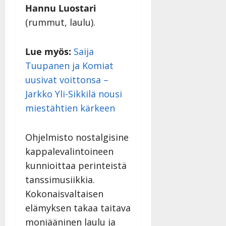
|
Hannu Luostari
Päivitetty:
(rummut, laulu).
Lue myös:
Saija
Tuupanen ja Komiat
uusivat voittonsa –
Jarkko Yli-Sikkilä nousi
miestähtien kärkeen
Ohjelmisto nostalgisine
kappalevalintoineen
kunnioittaa perinteistä
tanssimusiikkia.
Kokonaisvaltaisen
elämyksen takaa taitava
moniääninen laulu ja