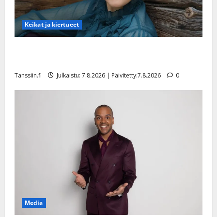
Keikat ja kiertueet
Maikilta pysäyttävä ulostulo: ”Elämä toi eteeni
sellaisen yllätyksen…”
Tanssiin.fi
Julkaistu: 7.8.2026 | Päivitetty:7.8.2026
0
Media