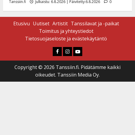
Tanssiin.fi
Julkaistu: 6.8.2026 | Päivitetty:6.8.2026
0
Etusivu
Uutiset
Artistit
Tanssilavat ja -paikat
Toimitus ja yhteystiedot
Tietosuojaseloste ja evästekäytäntö
Faceboook
Instagram
Youtube
Copyright © 2026 Tanssiin.fi. Pidätämme kaikki
oikeudet. Tanssiin Media Oy.