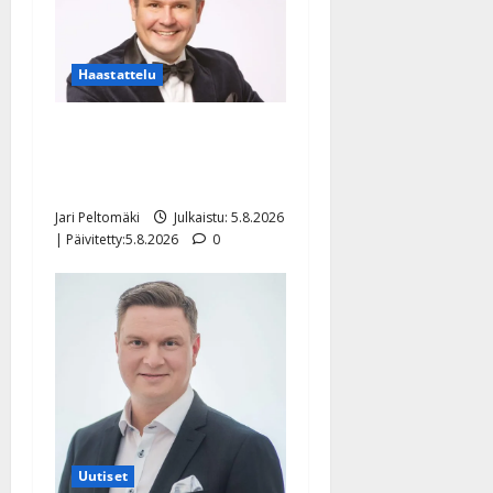
Haastattelu
Leif Lindeman levytti:
”Kuvaa osuvasti uraani
pikkupojasta näihin päiviin”
Jari Peltomäki
Julkaistu: 5.8.2026
| Päivitetty:5.8.2026
0
Uutiset