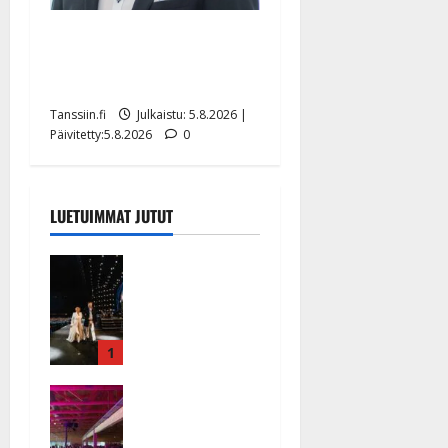
Jukka Hallikainen, 50,
liikuttuu lapsenlapsistaan –
uusi laulu koskettaa syvältä
Tanssiin.fi
Julkaistu: 5.8.2026 |
Päivitetty:5.8.2026
0
LUETUIMMAT JUTUT
Huikeat
hyvästit!
Tommi
saatteli
Katri
1
Helenan
Ikävä
lavalta
sairauskohta
viimeisen
us: soittaja
kerran –