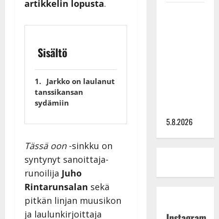
artikkelin lopusta
.
Leif
Lindeman
levytti:
”Kuvaa
Sisältö
osuvasti
uraani
Jarkko on laulanut
pikkupojasta
tanssikansan
näihin
sydämiin
päiviin”
5.8.2026
Tässä oon
-sinkku on
syntynyt sanoittaja-
runoilija
Juho
Rintarunsalan
sekä
pitkän linjan muusikon
ja laulunkirjoittaja
Instagram