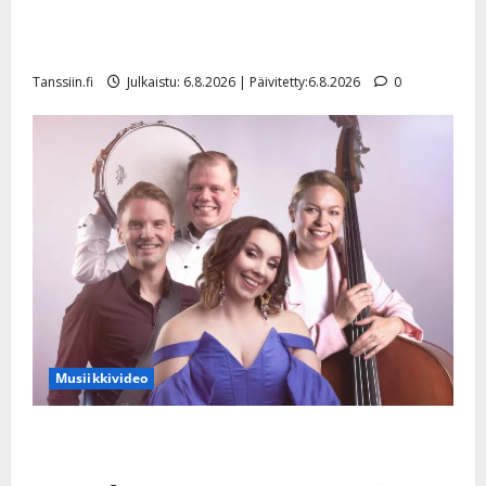
Tanssii tähtien kanssa -julkkikset julki: Anna Hanski
liitää tv-parketilla
Tanssiin.fi
Julkaistu: 6.8.2026 | Päivitetty:6.8.2026
0
Musiikkivideo
Sopiiko Edith Piaf tanssilavalle? Pirttijoki näyttää
mallia – video