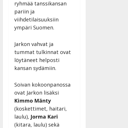
ryhmää tanssikansan
a
pariin ja
n
n
viihdetilaisuuksiin
y
ympäri Suomen.
l
l
e
Jarkon vahvat ja
i
tummat tulkinnat ovat
s
löytäneet helposti
o
kansan sydämiin.
k
i
i
Soivan kokoonpanossa
t
ovat Jarkon lisäksi
o
s
Kimmo Mänty
Tanssiin.fi
(koskettimet, haitari,
laulu),
Jorma Kari
Julkaistu:
(kitara, laulu) sekä
27.4.2025