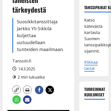
tärkeydestä
TANSSIPAIKAT K
Katso
Suosikkitanssittaja
kätevästä
Jarkko Yli-Sikkilä
kartasta
kuljettaa
Suomen
uutuudellaan
tanssipaikkoj
tunteiden maailmaan.
sijainnit.
Tanssiin.fi
Klikkaa
tästä!
14.3.2025
2 min lukuaika
TUOREIMMAT
KUULUMISET
TTK-tähti