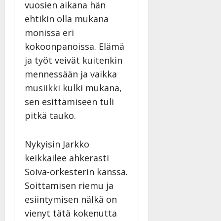
i
t
vuosien aikana hän
ä
-
v
u
Julkaistu:
j
ehtikin olla mukana
Tanssiin.fi
a
l
21.8.2025
a
monissa eri
t
e
|
v
Julkaistu:
p
Päivitetty:
kokoonpanoissa. Elämä
K
22.8.2025
i
i
a
|
ja työt veivät kuitenkin
d
a
t
Päivitetty:
e
mennessään ja vaikka
n
r
o
musiikki kulki mukana,
t
i
k
i
…
sen esittämiseen tuli
o
n
”
o
pitkä tauko.
a
s
Tanssiin.fi
h
t
ä
Nykyisin Jarkko
Julkaistu:
e
i
20.8.2025
keikkailee ahkerasti
Tanssiin.fi
t
|
Soiva-orkesterin kanssa.
Päivitetty:
ä
Julkaistu:
Soittamisen riemu ja
ä
17.8.2025
n
esiintymisen nälkä on
|
–
Päivitetty:
vienyt tätä kokenutta
D