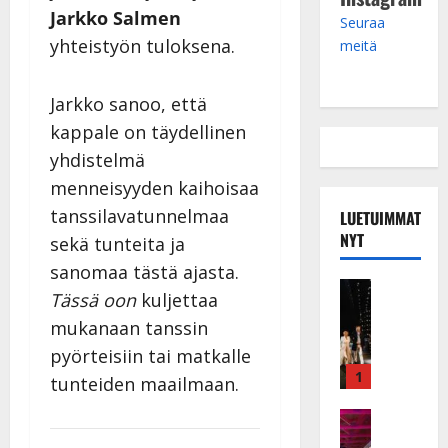
Jarkko Salmen
Seuraa
yhteistyön tuloksena.
meitä
Jarkko sanoo, että
kappale on täydellinen
yhdistelmä
menneisyyden kaihoisaa
tanssilavatunnelmaa
LUETUIMMAT
NYT
sekä tunteita ja
sanomaa tästä ajasta.
Musiikkiv
Tässä oon
kuljettaa
H
mukanaan tanssin
u
i
pyörteisiin tai matkalle
k
1
tunteiden maailmaan.
e
a
Keikat ja 
I
t