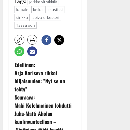
Tags:
jarkko yli-sikkilä
kapale
keikat
musiikki
sinkku
soiva-orkesteri
Tässä oon
P
Edellinen:
Arja Koriseva rikkoi
o
hiljaisuuden: ”Nyt se on
s
tehty”
Seuraava:
t
Maki Kolehmainen lohdutti
n
Juha-Matti Aholaa
kuolinvuoteellaan –
a
Sinitaivas-tähti levytti