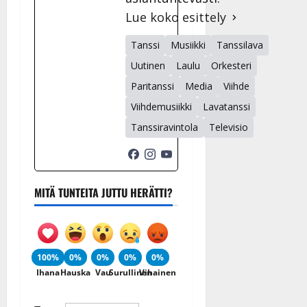
Lue koko esittely
Tanssi
Musiikki
Tanssilava
Uutinen
Laulu
Orkesteri
Paritanssi
Media
Viihde
Viihdemusiikki
Lavatanssi
Tanssiravintola
Televisio
MITÄ TUNTEITA JUTTU HERÄTTI?
100%
0%
0%
0%
0%
Ihana
Hauska
Vau
Surullinen
Vihainen