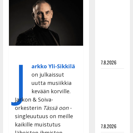
Anna
Hanski
rakastaa
tanssia –
suru
tyttären
syövästä
J
painaa
7.8.2026
arkko Yli-Sikkilä
Maikilta
on julkaissut
pysäyttävä
uutta musiikkia
ulostulo:
kevään korville.
”Elämä toi
Jarkon & Soiva-
eteeni
orkesterin
Tässä oon
-
sellaisen
singleuutuus on meille
yllätyksen…”
kaikille muistutus
7.8.2026
läheisten ihmisten