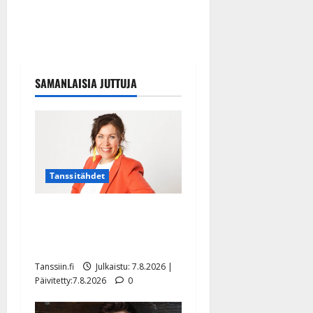
SAMANLAISIA JUTTUJA
Tanssitähdet
TTK-tähti Anna Hanski
rakastaa tanssia – suru
tyttären syövästä painaa
Tanssiin.fi
Julkaistu: 7.8.2026 |
Päivitetty:7.8.2026
0