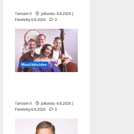
Hanski liitää tv-parketilla
Tanssiin.fi
Julkaistu: 6.8.2026 |
Päivitetty:6.8.2026
0
Musiikkivideo
Sopiiko Edith Piaf
tanssilavalle? Pirttijoki
näyttää mallia – video
Tanssiin.fi
Julkaistu: 6.8.2026 |
Päivitetty:6.8.2026
0