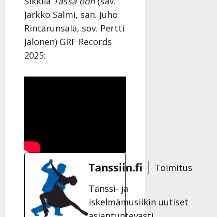
Sikkilä
Tässä oon
(säv.
Jarkko Salmi, san. Juho
Rintarunsala, sov. Pertti
Jalonen) GRF Records
2025:
Tanssiin.fi
Toimitus
Tanssi- ja
iskelmämusiikin uutiset
asiantuntevasti.