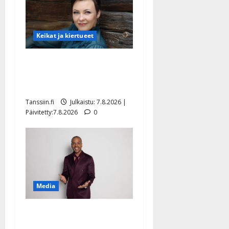
Keikat ja kiertueet
Maikilta pysäyttävä
ulostulo: ”Elämä toi eteeni
sellaisen yllätyksen…”
Tanssiin.fi
Julkaistu: 7.8.2026 |
Päivitetty:7.8.2026
0
Media
Tanssii tähtien kanssa -
julkkikset julki: Anna