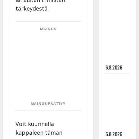
Tanssii
tärkeydestä.
tähtien
kanssa -
julkkikset
MAINOS
julki: Anna
Hanski
liitää tv-
parketilla
6.8.2026
Sopiiko
Edith Piaf
tanssilavalle?
Pirttijoki
MAINOS PÄÄTTYY
näyttää
mallia –
Voit kuunnella
video
kappaleen tämän
6.8.2026