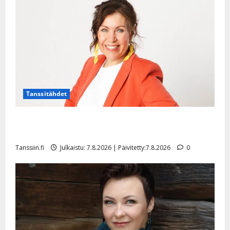
Tanssitähdet
TTK-tähti Anna Hanski rakastaa tanssia – suru
tyttären syövästä painaa
Tanssiin.fi
Julkaistu: 7.8.2026 | Päivitetty:7.8.2026
0