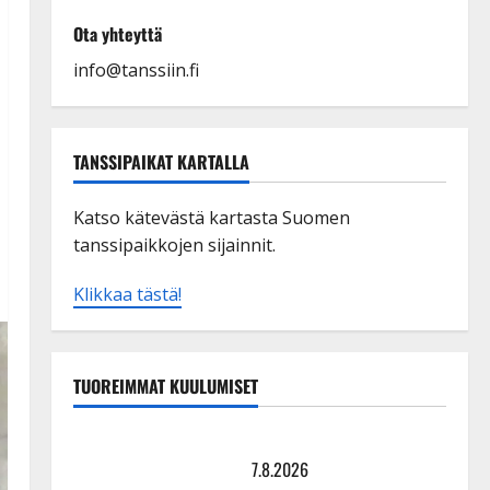
Ota yhteyttä
info@tanssiin.fi
TANSSIPAIKAT KARTALLA
Katso kätevästä kartasta Suomen
tanssipaikkojen sijainnit.
Klikkaa tästä!
TUOREIMMAT KUULUMISET
TTK-tähti Anna Hanski rakastaa tanssia – suru
tyttären syövästä painaa
7.8.2026