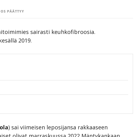
OS PÄÄTTYY
itoimimies sairasti keuhkofibroosia.
esällä 2019.
ola
) sai viimeisen leposijansa rakkaaseen
jaiset olivat marraskuussa 2022 Mäntykankaan