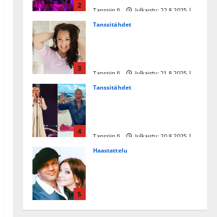
2
Tanssiin.fi
Julkaistu: 22.8.2025 |
Päivitetty:22.8.2025
Tanssitähdet
Heidi Pakarisen ja Mika
Pohjosen tytär kilpailee
missikisoissa
3
Tanssiin.fi
Julkaistu: 21.8.2025 |
Päivitetty:22.8.2025
Tanssitähdet
Tämä Ile Vainion runo Katri
Helenasta paisui hitiksi: ”Voi
tule Katri…”
4
Tanssiin.fi
Julkaistu: 20.8.2025 |
Päivitetty:22.8.2025
Haastattelu
Huikea rakkaustarina!
Dimitri Keiski ja Katja
juhlivat pian tinahäitään –
5
Dannylle iso kiitos
Tanssiin.fi
Julkaistu: 27.4.2025 |