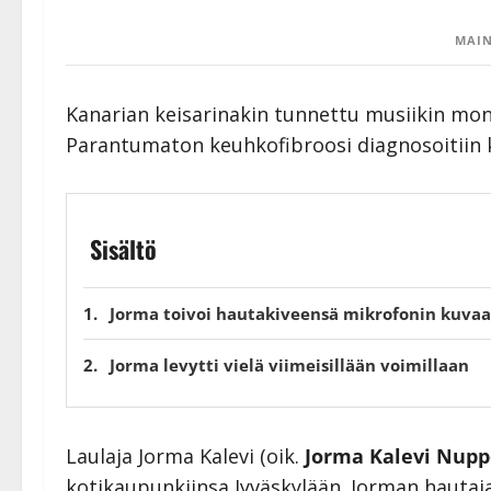
MAIN
Kanarian keisarinakin tunnettu musiikin mon
Parantumaton keuhkofibroosi diagnosoitiin k
Sisältö
Jorma toivoi hautakiveensä mikrofonin kuvaa
Jorma levytti vielä viimeisillään voimillaan
Laulaja Jorma Kalevi (oik.
Jorma Kalevi Nupp
kotikaupunkiinsa Jyväskylään. Jorman hauta