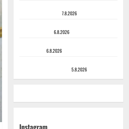
Maikilta pysäyttävä ulostulo: ”Elämä toi eteeni
sellaisen yllätyksen…”
7.8.2026
Tanssii tähtien kanssa -julkkikset julki: Anna Hanski
liitää tv-parketilla
6.8.2026
Sopiiko Edith Piaf tanssilavalle? Pirttijoki näyttää
mallia – video
6.8.2026
Leif Lindeman levytti: ”Kuvaa osuvasti uraani
pikkupojasta näihin päiviin”
5.8.2026
Instagram