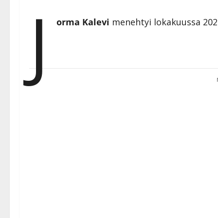
J
orma Kalevi
menehtyi lokakuussa 2022