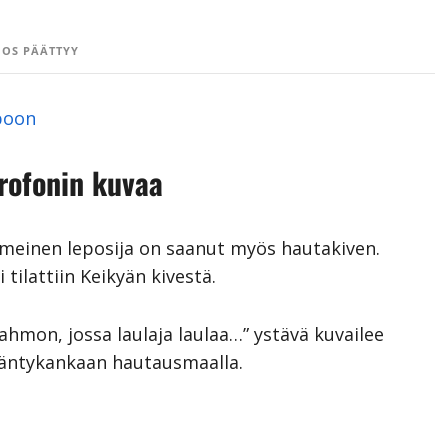
OS PÄÄTTYY
epoon
rofonin kuvaa
viimeinen leposija on saanut myös hautakiven.
tilattiin Keikyän kivestä.
ahmon, jossa laulaja laulaa…” ystävä kuvailee
Mäntykankaan hautausmaalla.