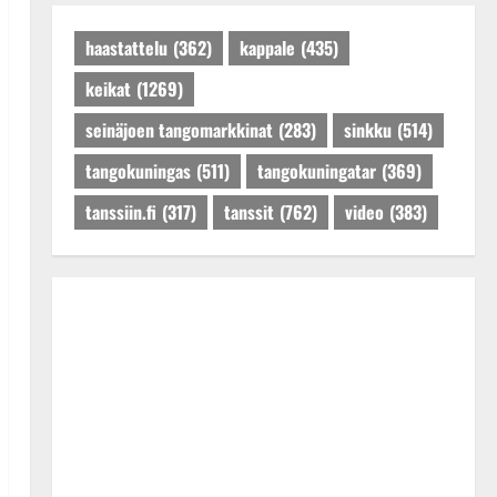
Päivitetty:27.4.2025
haastattelu
(362)
kappale
(435)
keikat
(1269)
seinäjoen tangomarkkinat
(283)
sinkku
(514)
tangokuningas
(511)
tangokuningatar
(369)
tanssiin.fi
(317)
tanssit
(762)
video
(383)