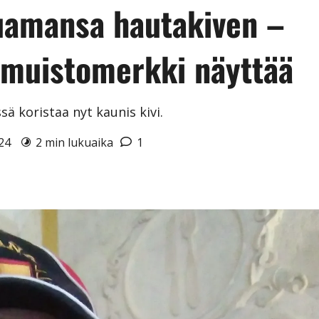
luamansa hautakiven –
n muistomerkki näyttää
sä koristaa nyt kaunis kivi.
024
2 min lukuaika
1