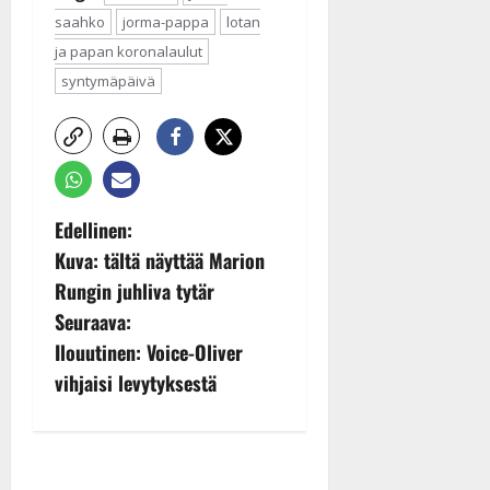
saahko
jorma-pappa
lotan
ja papan koronalaulut
syntymäpäivä
P
Edellinen:
Kuva: tältä näyttää Marion
o
Rungin juhliva tytär
s
Seuraava:
Ilouutinen: Voice-Oliver
t
vihjaisi levytyksestä
n
a