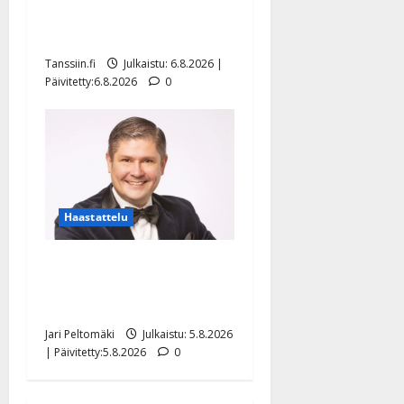
tanssilavalle? Pirttijoki
näyttää mallia – video
Tanssiin.fi
Julkaistu: 6.8.2026 |
Päivitetty:6.8.2026
0
Haastattelu
Leif Lindeman levytti:
”Kuvaa osuvasti uraani
pikkupojasta näihin päiviin”
Jari Peltomäki
Julkaistu: 5.8.2026
| Päivitetty:5.8.2026
0