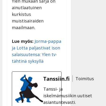
Ylen mukaan sarja on
ainutlaatuinen
kurkistus
muistisairaiden
maailmaan.
Lue myös:
Jorma-pappa
ja Lotta paljastivat ison
salaisuutensa: Ylen tv-
tähtinä syksyllä
Tanssiin.fi
Toimitus
Tanssi- ja
iskelmämusiikin uutiset
asiantuntevasti.