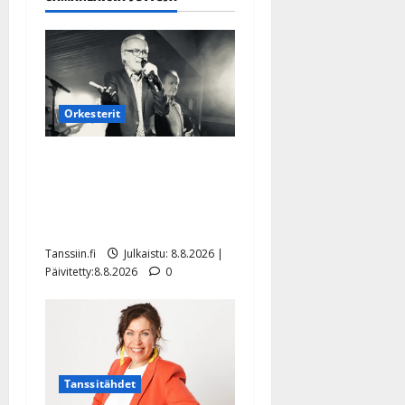
Orkesterit
Matti Ruohonen viettää taas
synttäreitään täydessä
hiljaisuudessa – tämä on
tilanne nyt
Tanssiin.fi
Julkaistu: 8.8.2026 |
Päivitetty:8.8.2026
0
Tanssitähdet