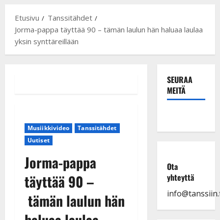
Etusivu
Tanssitähdet
Jorma-pappa täyttää 90 – tämän laulun hän haluaa laulaa
yksin synttäreillään
SEURAA
MEITÄ
Musiikkivideo
Tanssitähdet
Uutiset
Jorma-pappa
Ota
täyttää 90 –
yhteyttä
info@tanssiin.f
tämän laulun hän
haluaa laulaa