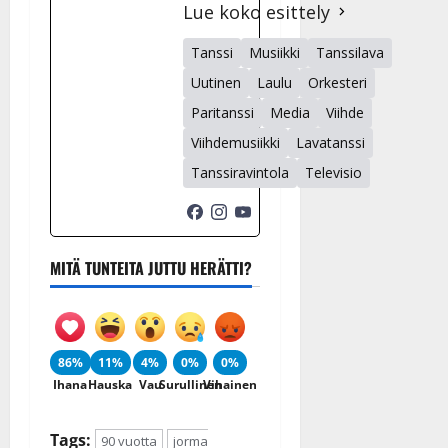
Lue koko esittely
Tanssi
Musiikki
Tanssilava
Uutinen
Laulu
Orkesteri
Paritanssi
Media
Viihde
Viihdemusiikki
Lavatanssi
Tanssiravintola
Televisio
MITÄ TUNTEITA JUTTU HERÄTTI?
86%
11%
4%
0%
0%
Ihana
Hauska
Vau
Surullinen
Vihainen
Tags:
90 vuotta
jorma