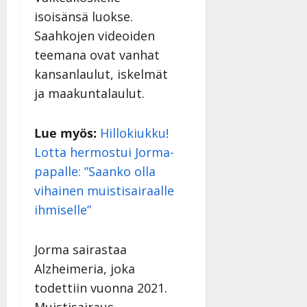
isoisänsä luokse.
Saahkojen videoiden
teemana ovat vanhat
kansanlaulut, iskelmät
ja maakuntalaulut.
Lue myös:
Hillokiukku!
Lotta hermostui Jorma-
papalle: ”Saanko olla
vihainen muistisairaalle
ihmiselle”
Jorma sairastaa
Alzheimeria, joka
todettiin vuonna 2021.
Muistisairaus