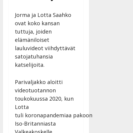
Jorma ja Lotta Saahko
ovat koko kansan
tuttuja, joiden
elämäniloiset
lauluvideot viihdyttävät
satojatuhansia
katselijoita.
Parivaljakko aloitti
videotuotannon
toukokuussa 2020, kun
Lotta
tuli koronapandemiaa pakoon
Iso-Britanniasta
Valkeakoskelle