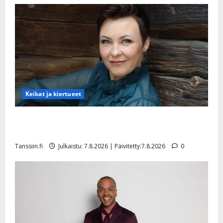
Keikat ja kiertueet
Maikilta pysäyttävä ulostulo: ”Elämä toi eteeni
sellaisen yllätyksen…”
Tanssiin.fi
Julkaistu: 7.8.2026 | Päivitetty:7.8.2026
0