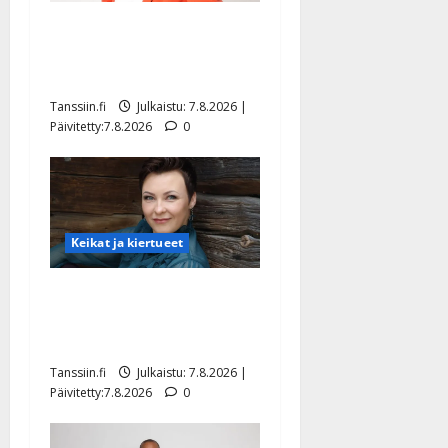
TTK-tähti Anna Hanski
rakastaa tanssia – suru
tyttären syövästä painaa
Tanssiin.fi
Julkaistu: 7.8.2026 |
Päivitetty:7.8.2026
0
Keikat ja kiertueet
Maikilta pysäyttävä
ulostulo: ”Elämä toi eteeni
sellaisen yllätyksen…”
Tanssiin.fi
Julkaistu: 7.8.2026 |
Päivitetty:7.8.2026
0