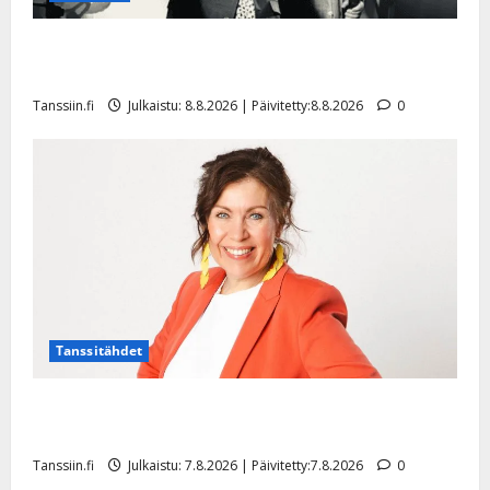
Matti Ruohonen viettää taas synttäreitään täydessä
hiljaisuudessa – tämä on tilanne nyt
Tanssiin.fi
Julkaistu: 8.8.2026 | Päivitetty:8.8.2026
0
Tanssitähdet
TTK-tähti Anna Hanski rakastaa tanssia – suru
tyttären syövästä painaa
Tanssiin.fi
Julkaistu: 7.8.2026 | Päivitetty:7.8.2026
0