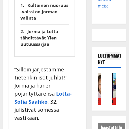
Kultainen nuoruus
meitä
-valssi on Jorman
valinta
Jorma ja Lotta
tähdittävät Ylen
uutuussarjaa
LUETUIMMAT
NYT
”Silloin järjestämme
Tanssitähdet
Haastattelu
Musiikkivideo
Keikat ja kiertueet
Tanssitähdet
Tans
tietenkin isot juhlat!”
T
H
H
I
H
T
Jorma ja hänen
ä
u
u
k
e
ä
pojantyttärensä
Lotta-
m
i
i
ä
i
m
ä
k
k
v
d
ä
Sofia Saahko
, 32,
4
5
1
2
3
4
5
I
e
e
ä
i
I
julistivat somessa
l
a
a
s
P
l
vastikään.
e
r
t
a
a
e
V
a
h
i
k
V
haastattelu