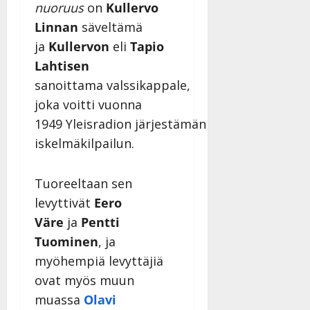
l
j
nuoruus
on
Kullervo
l
a
Linnan
säveltämä
e
v
ja
Kullervon
eli
Tapio
i
i
Lahtisen
s
d
o
e
sanoittama valssikappale,
k
o
joka voitti vuonna
i
k
1949 Yleisradion järjestämän
i
o
iskelmäkilpailun.
t
o
o
s
s
t
Tuoreeltaan sen
e
Tanssiin.fi
levyttivät
Eero
Tanssiin.fi
Väre
ja
Pentti
Julkaistu:
27.4.2025
Julkaistu:
Tuominen
, ja
|
17.8.2025
myöhempiä levyttäjiä
Päivitetty:27.4.2025
|
Päivitetty:19.8.2025
ovat myös muun
muassa
Olavi