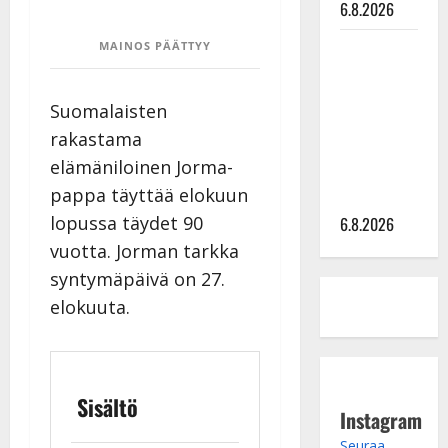
6.8.2026
Sopiiko
MAINOS PÄÄTTYY
Edith Piaf
tanssilavalle?
Suomalaisten
Pirttijoki
rakastama
näyttää
elämäniloinen Jorma-
mallia –
pappa täyttää elokuun
video
lopussa täydet 90
6.8.2026
vuotta. Jorman tarkka
syntymäpäivä on 27.
elokuuta.
Sisältö
Instagram
Seuraa