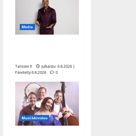
Media
Tanssii tähtien kanssa -
julkkikset julki: Anna
Hanski liitää tv-parketilla
Tanssiin.fi
Julkaistu: 6.8.2026 |
Päivitetty:6.8.2026
0
Musiikkivideo
Sopiiko Edith Piaf