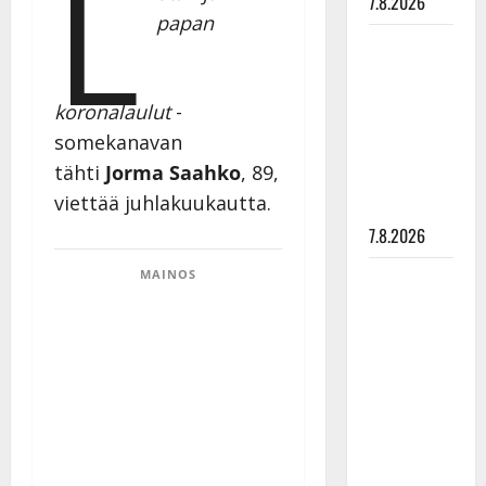
L
7.8.2026
papan
Maikilta
pysäyttävä
ulostulo:
koronalaulut
-
”Elämä toi
somekanavan
eteeni
tähti
Jorma Saahko
, 89,
sellaisen
viettää juhlakuukautta.
yllätyksen…”
7.8.2026
MAINOS
Tanssii
tähtien
kanssa -
julkkikset
julki: Anna
Hanski
liitää tv-
parketilla