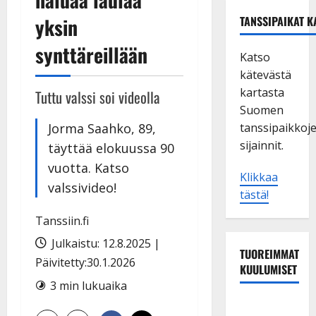
yksin
TANSSIPAIKAT K
synttäreillään
Katso
kätevästä
kartasta
Tuttu valssi soi videolla
Suomen
Jorma Saahko, 89,
tanssipaikkoj
sijainnit.
täyttää elokuussa 90
vuotta. Katso
Klikkaa
valssivideo!
tästä!
Tanssiin.fi
Julkaistu: 12.8.2025 |
TUOREIMMAT
Päivitetty:30.1.2026
KUULUMISET
3 min lukuaika
Matti