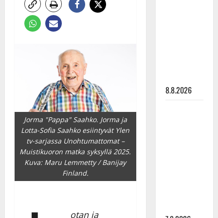
Ruohonen
viettää taas
synttäreitään
täydessä
hiljaisuudessa
– tämä on
tilanne nyt
8.8.2026
TTK-tähti
Jorma "Pappa" Saahko. Jorma ja
Anna
Lotta-Sofia Saahko esiintyvät Ylen
Hanski
tv-sarjassa Unohtumattomat –
rakastaa
Muistikuoron matka syksyllä 2025.
tanssia –
Kuva: Maru Lemmetty / Banijay
suru
Finland.
tyttären
syövästä
painaa
otan ja