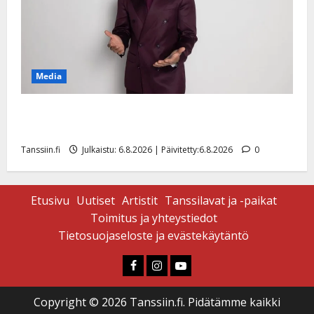
Media
Tanssii tähtien kanssa -julkkikset julki: Anna Hanski
liitää tv-parketilla
Tanssiin.fi
Julkaistu: 6.8.2026 | Päivitetty:6.8.2026
0
Etusivu
Uutiset
Artistit
Tanssilavat ja -paikat
Toimitus ja yhteystiedot
Tietosuojaseloste ja evästekäytäntö
Faceboook
Instagram
Youtube
Copyright © 2026 Tanssiin.fi. Pidätämme kaikki