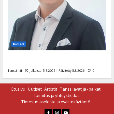
Uutiset
Jukka Hallikainen, 50, liikuttuu lapsenlapsistaan –
uusi laulu koskettaa syvältä
Tanssiin.fi
Julkaistu: 5.8.2026 | Päivitetty:5.8.2026
0
Etusivu
Uutiset
Artistit
Tanssilavat ja -paikat
Toimitus ja yhteystiedot
Tietosuojaseloste ja evästekäytäntö
Faceboook
Instagram
Youtube