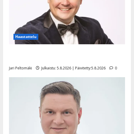
o
s
Tanssiin.fi
Julkaistu:
27.4.2025
Haastattelu
|
Päivitetty:
Leif Lindeman levytti: ”Kuvaa osuvasti uraani
pikkupojasta näihin päiviin”
Jari Peltomäki
Julkaistu: 5.8.2026 | Päivitetty:5.8.2026
0