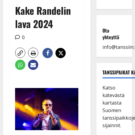
Kake Randelin
lava 2024
Ota
yhteyttä
0
info@tanssiin.f
TANSSIPAIKAT K
Katso
kätevästä
kartasta
Suomen
tanssipaikkoj
sijainnit.