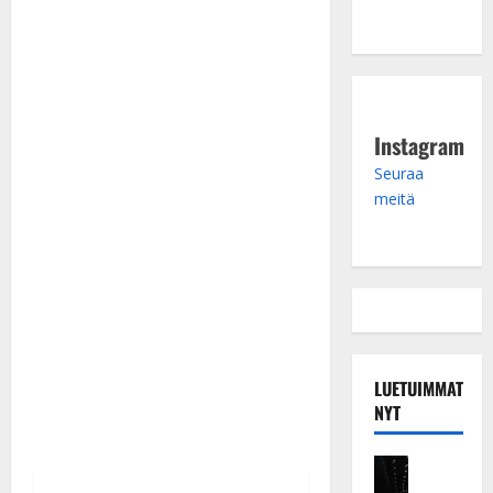
Instagram
Seuraa
meitä
LUETUIMMAT
NYT
Musiikkiv
H