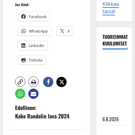
Klikkaa
Jaa tämä:
tästä!
Facebook
WhatsApp
X
TUOREIMMAT
KUULUMISET
LinkedIn
Tanssii
Tulosta
tähtien
kanssa -
julkkikset
julki: Anna
Hanski
liitää tv-
P
Edellinen:
parketilla
Kake Randelin lava 2024
o
6.8.2026
Sopiiko
s