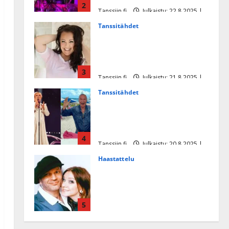
2
Tanssiin.fi
Julkaistu: 22.8.2025 |
Päivitetty:22.8.2025
Tanssitähdet
Heidi Pakarisen ja Mika
Pohjosen tytär kilpailee
missikisoissa
3
Tanssiin.fi
Julkaistu: 21.8.2025 |
Päivitetty:22.8.2025
Tanssitähdet
Tämä Ile Vainion runo Katri
Helenasta paisui hitiksi: ”Voi
tule Katri…”
4
Tanssiin.fi
Julkaistu: 20.8.2025 |
Päivitetty:22.8.2025
Haastattelu
Huikea rakkaustarina!
Dimitri Keiski ja Katja
juhlivat pian tinahäitään –
5
Dannylle iso kiitos
Tanssiin.fi
Julkaistu: 27.4.2025 |