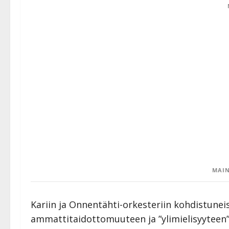
MAIN
Kariin ja Onnentähti-orkesteriin kohdistunei
ammattitaidottomuuteen ja ”ylimielisyyteen”