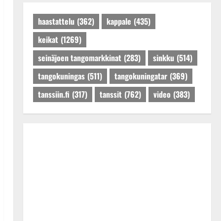
Päivitetty:27.4.2025
haastattelu
(362)
kappale
(435)
keikat
(1269)
seinäjoen tangomarkkinat
(283)
sinkku
(514)
tangokuningas
(511)
tangokuningatar
(369)
tanssiin.fi
(317)
tanssit
(762)
video
(383)