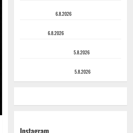
Tanssii tähtien kanssa -julkkikset julki: Anna Hanski
liitää tv-parketilla
6.8.2026
Sopiiko Edith Piaf tanssilavalle? Pirttijoki näyttää
mallia – video
6.8.2026
Leif Lindeman levytti: ”Kuvaa osuvasti uraani
pikkupojasta näihin päiviin”
5.8.2026
Jukka Hallikainen, 50, liikuttuu lapsenlapsistaan –
uusi laulu koskettaa syvältä
5.8.2026
Instagram