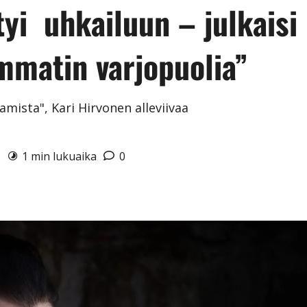
tyi uhkailuun – julkaisi
mmatin varjopuolia”
mista", Kari Hirvonen alleviivaa
3
1 min lukuaika
0