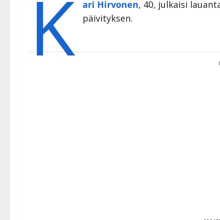
K
ari Hirvonen
, 40, julkaisi lauan
päivityksen.