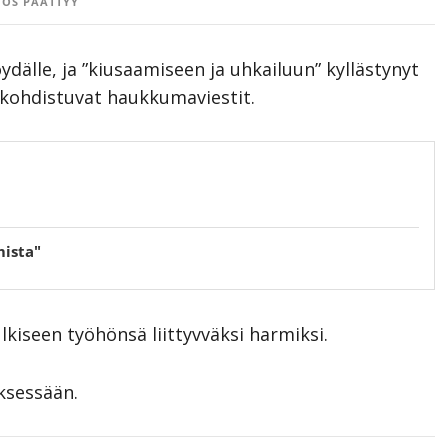
OS PÄÄTTYY
öydälle, ja ”kiusaamiseen ja uhkailuun” kyllästynyt
n kohdistuvat haukkumaviestit.
ista"
ulkiseen työhönsä liittyvväksi harmiksi.
yksessään.