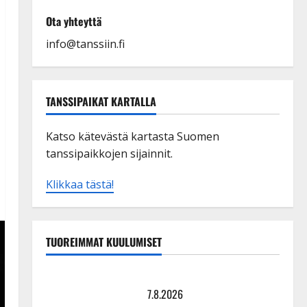
Ota yhteyttä
info@tanssiin.fi
TANSSIPAIKAT KARTALLA
Katso kätevästä kartasta Suomen
tanssipaikkojen sijainnit.
Klikkaa tästä!
TUOREIMMAT KUULUMISET
Maikilta pysäyttävä ulostulo: ”Elämä toi eteeni
sellaisen yllätyksen…”
7.8.2026