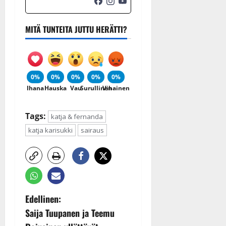
MITÄ TUNTEITA JUTTU HERÄTTI?
0%
0%
0%
0%
0%
Ihana
Hauska
Vau
Surullinen
Vihainen
Tags:
katja & fernanda
katja karisukki
sairaus
P
Edellinen:
Saija Tuupanen ja Teemu
o