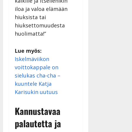
kaikille ja itsellenikin
iloa ja valoa elämään
hiuksista tai
hiuksettomuudesta
huolimatta!”
Lue myös:
Iskelmäviikon
voittokappale on
sielukas cha-cha –
kuuntele Katja
Karisukin uutuus
Kannustavaa
palautetta ja