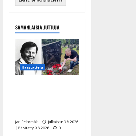
SAMANLAISIA JUTTUJA
Haastattelu
Esko Rahkonen olisi
täyttänyt 90 vuotta – Arto
Rahkonen kävi haudalla ja
kertoo iskelmälegendan
viimeisistä vuosista
Jari Peltomäki
Julkaistu: 9.8.2026
| Päivitetty:9.8.2026
0