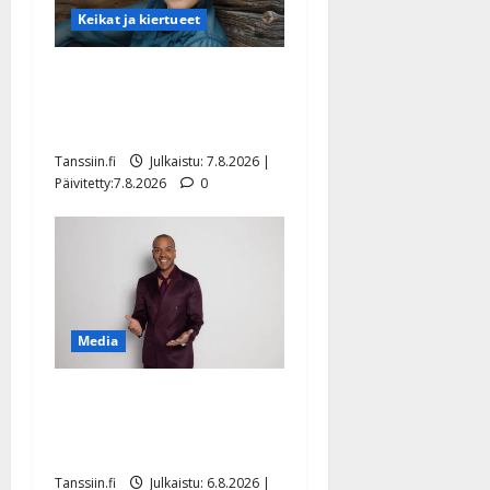
Keikat ja kiertueet
Maikilta pysäyttävä
ulostulo: ”Elämä toi eteeni
sellaisen yllätyksen…”
Tanssiin.fi
Julkaistu: 7.8.2026 |
Päivitetty:7.8.2026
0
Media
Tanssii tähtien kanssa -
julkkikset julki: Anna
Hanski liitää tv-parketilla
Tanssiin.fi
Julkaistu: 6.8.2026 |