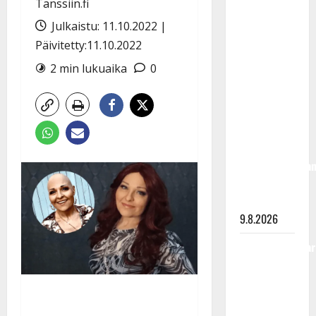
Tanssiin.fi
Rahkonen
olisi
Julkaistu: 11.10.2022 |
täyttänyt
Päivitetty:11.10.2022
90 vuotta –
2 min lukuaika
0
Arto
Rahkonen
kävi
haudalla ja
kertoo
iskelmälegenda
viimeisistä
vuosista
9.8.2026
Tangokuningatar
Raija
Mäntyniemi:
matka