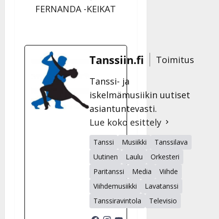
FERNANDA -KEIKAT
Tanssiin.fi
Toimitus
Tanssi- ja
iskelmämusiikin uutiset
asiantuntevasti.
Lue koko esittely
Tanssi
Musiikki
Tanssilava
Uutinen
Laulu
Orkesteri
Paritanssi
Media
Viihde
Viihdemusiikki
Lavatanssi
Tanssiravintola
Televisio