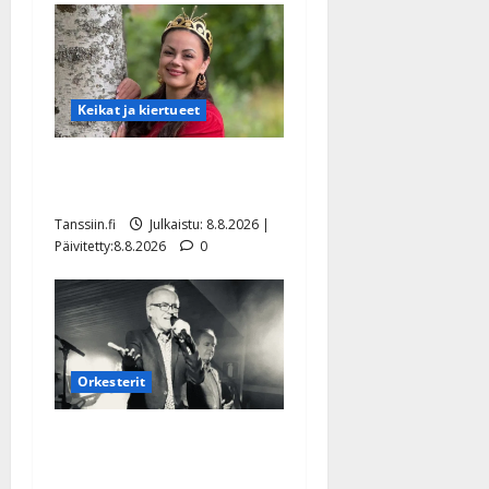
Keikat ja kiertueet
Tangokuningatar Raija
Mäntyniemi: matka tyssäsi
Tanssiin.fi
Julkaistu: 8.8.2026 |
Päivitetty:8.8.2026
0
Orkesterit
Matti Ruohonen viettää taas
synttäreitään täydessä