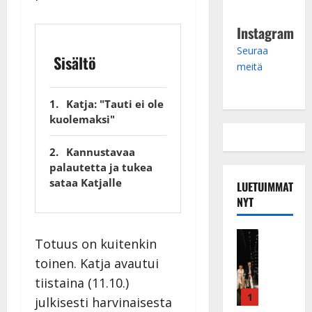
Instagram
Seuraa
Sisältö
meitä
Katja: "Tauti ei ole
kuolemaksi"
Kannustavaa
palautetta ja tukea
sataa Katjalle
LUETUIMMAT
NYT
Musiikkiv
Totuus on kuitenkin
H
toinen. Katja avautui
u
i
tiistaina (11.10.)
k
1
julkisesti harvinaisesta
e