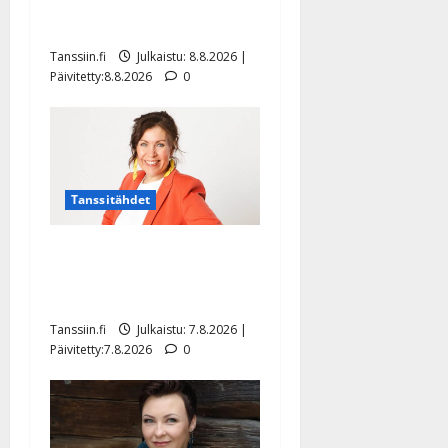
hiljaisuudessa – tämä on
tilanne nyt
Tanssiin.fi
Julkaistu: 8.8.2026 |
Päivitetty:8.8.2026
0
Tanssitähdet
TTK-tähti Anna Hanski
rakastaa tanssia – suru
tyttären syövästä painaa
Tanssiin.fi
Julkaistu: 7.8.2026 |
Päivitetty:7.8.2026
0