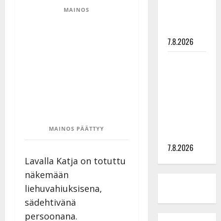
tyttären
MAINOS
syövästä
painaa
7.8.2026
Maikilta
pysäyttävä
ulostulo:
”Elämä toi
eteeni
sellaisen
MAINOS PÄÄTTYY
yllätyksen…”
7.8.2026
Lavalla Katja on totuttu
näkemään
liehuvahiuksisena,
sädehtivänä
persoonana.