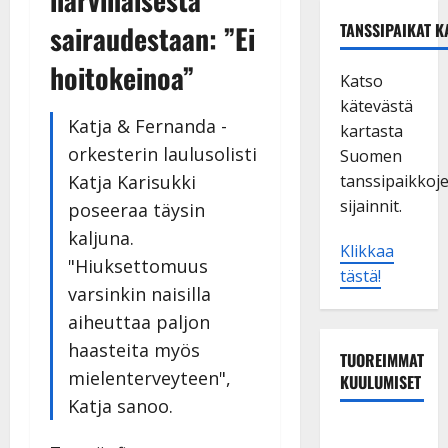
sairaudestaan: ”Ei
TANSSIPAIKAT K
hoitokeinoa”
Katso
kätevästä
Katja & Fernanda -
kartasta
orkesterin laulusolisti
Suomen
Katja Karisukki
tanssipaikkoj
sijainnit.
poseeraa täysin
kaljuna.
Klikkaa
"Hiuksettomuus
tästä!
varsinkin naisilla
aiheuttaa paljon
haasteita myös
TUOREIMMAT
mielenterveyteen",
KUULUMISET
Katja sanoo.
Esko