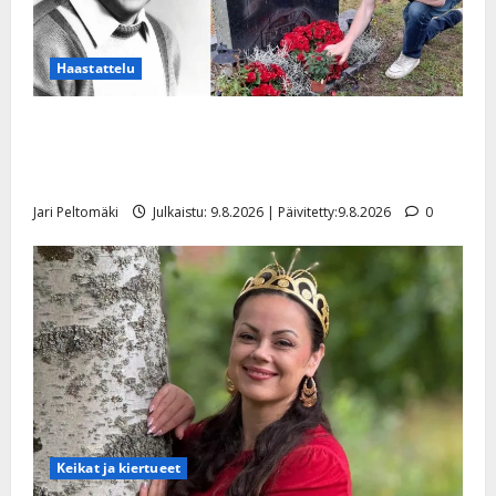
Haastattelu
Esko Rahkonen olisi täyttänyt 90 vuotta – Arto
Rahkonen kävi haudalla ja kertoo iskelmälegendan
viimeisistä vuosista
Jari Peltomäki
Julkaistu: 9.8.2026 | Päivitetty:9.8.2026
0
Keikat ja kiertueet