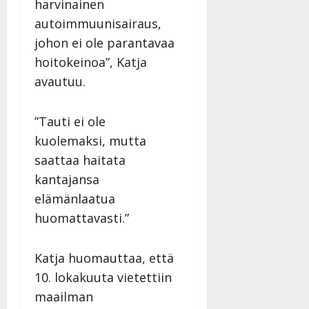
n
harvinainen
|
–
Päivitetty:
autoimmuunisairaus,
D
johon ei ole parantavaa
a
hoitokeinoa”, Katja
n
n
avautuu.
y
l
”Tauti ei ole
l
e
kuolemaksi, mutta
i
saattaa haitata
s
kantajansa
o
elämänlaatua
k
i
huomattavasti.”
i
t
Katja huomauttaa, että
o
s
10. lokakuuta vietettiin
Tanssiin.fi
maailman