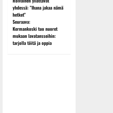
Roivainen yllättävät
s
yhdessä: ”Ihana jakaa nämä
hetket”
t
Seuraava:
n
Kermankoski tuo nuoret
mukaan lavatansseihin:
a
tarjolla töitä ja oppia
v
i
g
a
t
i