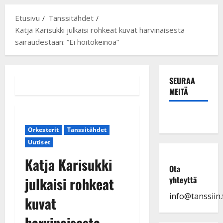
Etusivu
Tanssitähdet
Katja Karisukki julkaisi rohkeat kuvat harvinaisesta
sairaudestaan: ”Ei hoitokeinoa”
SEURAA
MEITÄ
Orkesterit
Tanssitähdet
Uutiset
Katja Karisukki
Ota
julkaisi rohkeat
yhteyttä
info@tanssiin.f
kuvat
harvinaisesta