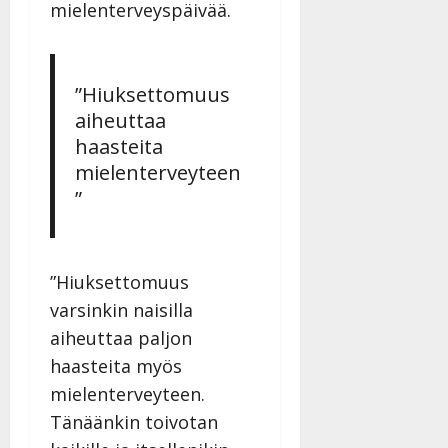
mielenterveyspäivää.
Julkaistu:
27.4.2025
|
Päivitetty:
”Hiuksettomuus
aiheuttaa
haasteita
mielenterveyteen
”
”Hiuksettomuus
varsinkin naisilla
aiheuttaa paljon
haasteita myös
mielenterveyteen.
Tänäänkin toivotan