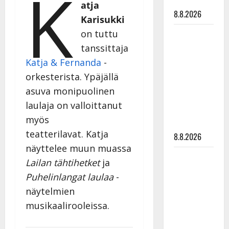
K
tyssäsi
atja
8.8.2026
Karisukki
on tuttu
Matti
Ruohonen
tanssittaja
viettää taas
Katja & Fernanda
-
synttäreitään
orkesterista. Ypäjällä
täydessä
asuva monipuolinen
hiljaisuudessa
laulaja on valloittanut
– tämä on
myös
tilanne nyt
teatterilavat. Katja
8.8.2026
näyttelee muun muassa
TTK-tähti
Lailan tähtihetket
ja
Anna
Puhelinlangat laulaa
-
Hanski
näytelmien
rakastaa
musikaalirooleissa.
tanssia –
suru