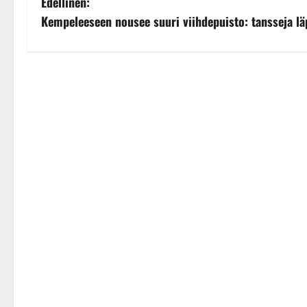
P
Edellinen:
Kempeleeseen nousee suuri viihdepuisto: tansseja lä
o
s
t
n
a
v
i
g
a
t
i