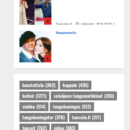
Tämä Ile Vainion runo Katri
Helenasta paisui hitiksi: ”Voi
tule Katri…”
4
Tanssiin.fi
Julkaistu: 20.8.2025 |
Päivitetty:22.8.2025
Haastattelu
Huikea rakkaustarina!
Dimitri Keiski ja Katja
juhlivat pian tinahäitään –
5
Dannylle iso kiitos
Tanssiin.fi
Julkaistu: 27.4.2025 |
Päivitetty:27.4.2025
haastattelu
(362)
kappale
(435)
keikat
(1271)
seinäjoen tangomarkkinat
(283)
sinkku
(514)
tangokuningas
(512)
tangokuningatar
(370)
tanssiin.fi
(317)
tanssit
(762)
video
(383)