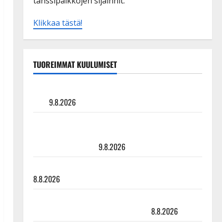
tanssipaikkojen sijainnit.
Klikkaa tästä!
TUOREIMMAT KUULUMISET
Tangokuningas Aki Samuli meni naimisiin – hääkuva
julki
9.8.2026
Esko Rahkonen olisi täyttänyt 90 vuotta – Arto
Rahkonen kävi haudalla ja kertoo iskelmälegendan
viimeisistä vuosista
9.8.2026
Tangokuningatar Raija Mäntyniemi: matka tyssäsi
8.8.2026
Matti Ruohonen viettää taas synttäreitään täydessä
hiljaisuudessa – tämä on tilanne nyt
8.8.2026