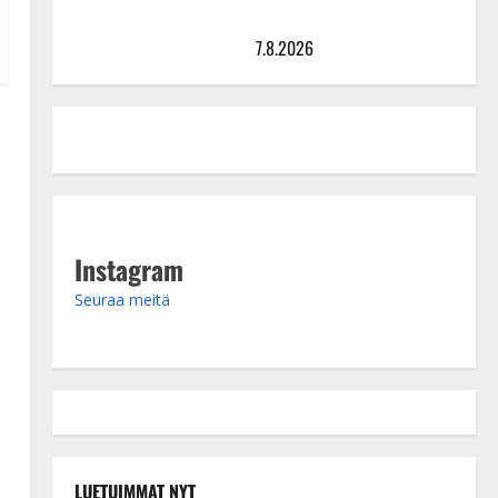
TTK-tähti Anna Hanski rakastaa tanssia – suru
tyttären syövästä painaa
7.8.2026
Instagram
Seuraa meitä
LUETUIMMAT NYT