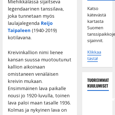
Miehikkälässä sijaitseva
legendaarinen tanssilava,
Katso
kätevästä
joka tunnetaan myös
kartasta
laulajalegenda
Reijo
Suomen
Taipaleen
(1940-2019)
tanssipaikkoj
kotilavana.
sijainnit.
Kreivinkallion nimi lienee
Klikkaa
tästä!
kansan suussa muotoutunut
kallion aikoinaan
omistaneen venäläisen
TUOREIMMAT
kreivin mukaan.
KUULUMISET
Ensimmäinen lava paikalle
nousi jo 1920-luvulla, toinen
Tangokuningatar
lava paloi maan tasalle 1936.
Raija
Kolmas ja nykyinen lava on
Mäntyniemi: