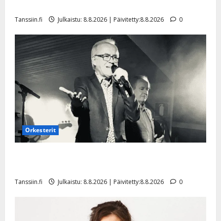
Tangokuningatar Raija Mäntyniemi: matka tyssäsi
Tanssiin.fi
Julkaistu: 8.8.2026 | Päivitetty:8.8.2026
0
Orkesterit
Matti Ruohonen viettää taas synttäreitään täydessä
hiljaisuudessa – tämä on tilanne nyt
Tanssiin.fi
Julkaistu: 8.8.2026 | Päivitetty:8.8.2026
0