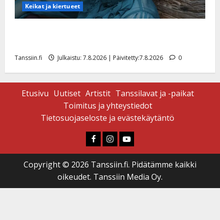
Keikat ja kiertueet
Maikilta pysäyttävä ulostulo: ”Elämä toi eteeni
sellaisen yllätyksen…”
Tanssiin.fi
Julkaistu: 7.8.2026 | Päivitetty:7.8.2026
0
Etusivu
Uutiset
Artistit
Tanssilavat ja -paikat
Toimitus ja yhteystiedot
Tietosuojaseloste ja evästekäytäntö
Faceboook
Instagram
Youtube
Copyright © 2026 Tanssiin.fi. Pidätämme kaikki
oikeudet. Tanssiin Media Oy.