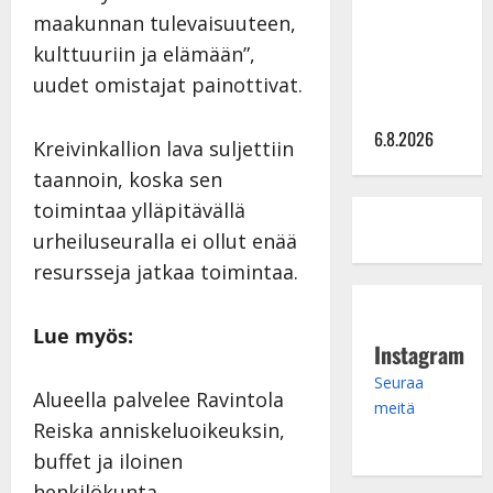
julkkikset
maakunnan tulevaisuuteen,
julki: Anna
kulttuuriin ja elämään”,
Hanski
liitää tv-
uudet omistajat painottivat.
parketilla
6.8.2026
Kreivinkallion lava suljettiin
taannoin, koska sen
toimintaa ylläpitävällä
urheiluseuralla ei ollut enää
resursseja jatkaa toimintaa.
Lue myös:
Instagram
Seuraa
Alueella palvelee Ravintola
meitä
Reiska anniskeluoikeuksin,
buffet ja iloinen
henkilökunta.