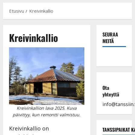
Etusivu
Kreivinkallio
Kreivinkallio
SEURAA
MEITÄ
Ota
yhteyttä
info@tanssiin.f
Kreivinkallion lava 2025. Kuva
päivittyy, kun remontti valmistuu.
Kreivinkallio on
TANSSIPAIKAT K