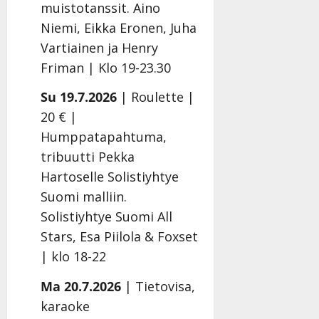
e
i
i
a
s
muistotanssit. Aino
K
n
s
n
a
Niemi, Eikka Eronen, Juha
a
a
e
S
Tanssi
Vartiainen ja Henry
t
h
n
ä
Friman | Klo 19-23.30
r
ä
k
r
Julkai
i
i
e
k
21.8.
Su 19.7.2026
| Roulette |
|
…
t
r
ä
Päivi
”
ä
r
s
20 € |
ä
a
s
Tanssiin.fi
Humppatapahtuma,
n
n
ä
tribuutti Pekka
–
–
Julkaistu:
Tanssiin.fi
Hartoselle Solistiyhtye
D
k
20.8.2025
|
a
u
Julkaistu:
Suomi malliin.
Päivitetty:22.8.2025
n
v
22.8.2025
Solistiyhtye Suomi All
|
n
a
Stars, Esa Piilola & Foxset
Päivitetty:22.
y
-
l
j
| klo 18-22
l
a
Ma 20.7.2026
| Tietovisa,
e
v
i
i
karaoke
s
d