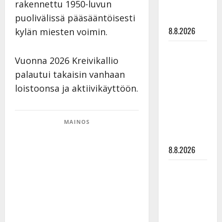
rakennettu 1950-luvun
matka
puolivälissä pääsääntöisesti
tyssäsi
8.8.2026
kylän miesten voimin.
Matti
Vuonna 2026 Kreivikallio
Ruohonen
palautui takaisin vanhaan
viettää taas
synttäreitään
loistoonsa ja aktiivikäyttöön.
täydessä
hiljaisuudessa
MAINOS
– tämä on
tilanne nyt
8.8.2026
TTK-tähti
Anna
Hanski
rakastaa
tanssia –