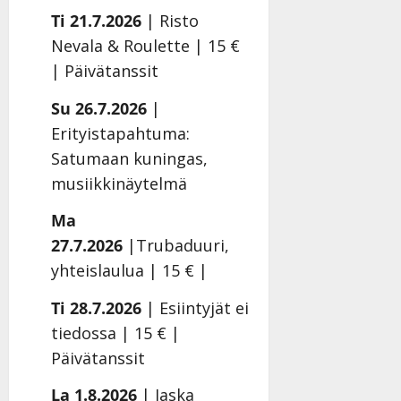
o
e
Ti 21.7.2026
| Risto
k
o
Nevala & Roulette | 15 €
i
k
| Päivätanssit
i
o
t
o
Su 26.7.2026
|
o
s
Erityistapahtuma:
s
t
e
Satumaan kuningas,
Tanssiin.fi
musiikkinäytelmä
Tanssiin.fi
Julkaistu:
27.4.2025
Julkaistu:
Ma
|
17.8.2025
27.7.2026
|Trubaduuri,
Päivitetty:27.4.2025
|
yhteislaulua | 15 € |
Päivitetty:19.8.2025
Ti 28.7.2026
| Esiintyjät ei
tiedossa | 15 € |
Päivätanssit
La 1.8.2026
| Jaska