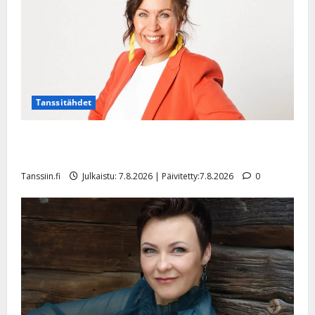
Tanssitähdet
TTK-tähti Anna Hanski rakastaa tanssia – suru
tyttären syövästä painaa
Tanssiin.fi
Julkaistu: 7.8.2026 | Päivitetty:7.8.2026
0