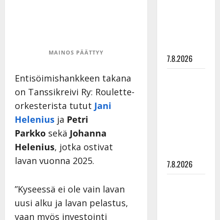
suru
tyttären
syövästä
painaa
MAINOS PÄÄTTYY
7.8.2026
Entisöimishankkeen takana
Maikilta
pysäyttävä
on Tanssikreivi Ry: Roulette-
ulostulo:
orkesterista tutut
Jani
”Elämä toi
Helenius
ja
Petri
eteeni
Parkko
sekä
Johanna
sellaisen
Helenius
, jotka ostivat
yllätyksen…”
lavan vuonna 2025.
7.8.2026
Tanssii
”Kyseessä ei ole vain lavan
tähtien
uusi alku ja lavan pelastus,
kanssa -
vaan myös investointi