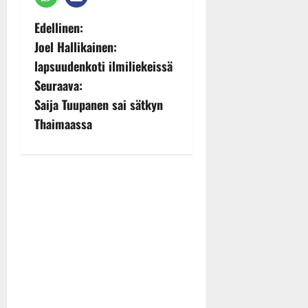
P
Edellinen:
Joel Hallikainen:
o
lapsuudenkoti ilmiliekeissä
s
Seuraava:
Saija Tuupanen sai sätkyn
t
Thaimaassa
n
a
v
i
g
a