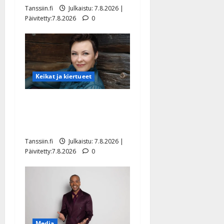
Tanssiin.fi
Julkaistu: 7.8.2026 |
Päivitetty:7.8.2026
0
Keikat ja kiertueet
Maikilta pysäyttävä
ulostulo: ”Elämä toi eteeni
sellaisen yllätyksen…”
Tanssiin.fi
Julkaistu: 7.8.2026 |
Päivitetty:7.8.2026
0
Media