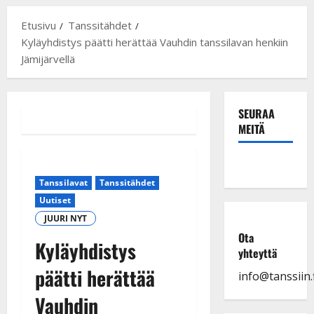
Etusivu
Tanssitähdet
Kyläyhdistys päätti herättää Vauhdin tanssilavan henkiin
Jämijärvellä
SEURAA
MEITÄ
Tanssilavat
Tanssitähdet
Uutiset
JUURI NYT
Ota
Kyläyhdistys
yhteyttä
päätti herättää
info@tanssiin.f
Vauhdin