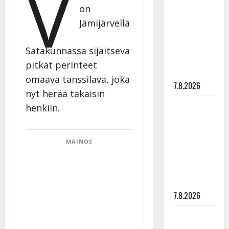
V
rakastaa
on
tanssia –
Jämijärvellä
suru
tyttären
Satakunnassa sijaitseva
syövästä
pitkät perinteet
painaa
omaava tanssilava, joka
7.8.2026
nyt herää takaisin
Maikilta
henkiin.
pysäyttävä
ulostulo:
MAINOS
”Elämä toi
eteeni
sellaisen
yllätyksen…”
7.8.2026
Tanssii
tähtien