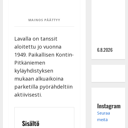
kanssa -
julkkikset
MAINOS PÄÄTTYY
julki: Anna
Hanski
liitää tv-
Lavalla on tanssit
parketilla
aloitettu jo vuonna
6.8.2026
1949. Paikallisen Kontin-
Pitkäniemen
kyläyhdistyksen
mukaan alkuaikoina
parketilla pyörähdeltiin
aktiivisesti.
Instagram
Seuraa
meitä
Sisältö