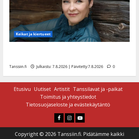
Keikat ja kiertueet
Maikilta pysäyttävä ulostulo: ”Elämä toi eteeni
sellaisen yllätyksen…”
Tanssiin.fi
Julkaistu: 7.8.2026 | Päivitetty:7.8.2026
0
Etusivu
Uutiset
Artistit
Tanssilavat ja -paikat
Toimitus ja yhteystiedot
Tietosuojaseloste ja evästekäytäntö
Faceboook
Instagram
Youtube
Copyright © 2026 Tanssiin.fi. Pidätämme kaikki