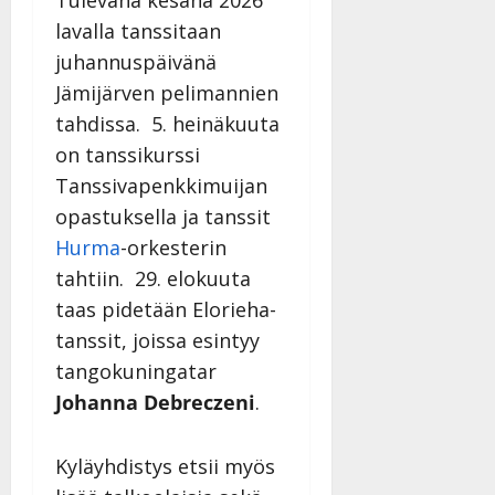
lavalla tanssitaan
juhannuspäivänä
Jämijärven pelimannien
tahdissa. 5. heinäkuuta
on tanssikurssi
Tanssivapenkkimuijan
opastuksella ja tanssit
Hurma
-orkesterin
tahtiin. 29. elokuuta
taas pidetään Elorieha-
tanssit, joissa esintyy
tangokuningatar
Johanna Debreczeni
.
Kyläyhdistys etsii myös