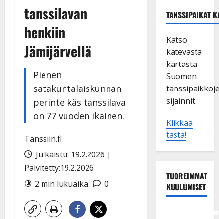
tanssilavan
TANSSIPAIKAT K
henkiin
Katso
Jämijärvellä
kätevästä
kartasta
Pienen
Suomen
satakuntalaiskunnan
tanssipaikkoj
sijainnit.
perinteikäs tanssilava
on 77 vuoden ikäinen.
Klikkaa
tästä!
Tanssiin.fi
Julkaistu: 19.2.2026 |
Päivitetty:19.2.2026
TUOREIMMAT
2 min lukuaika
0
KUULUMISET
Tangokuningatar