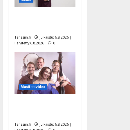
Tanssii tähtien kanssa -
julkkikset julki: Anna
Hanski liitää tv-parketilla
Tanssiin.fi
Julkaistu: 6.8.2026 |
Päivitetty:6.8.2026
0
Musiikkivideo
Sopiiko Edith Piaf
tanssilavalle? Pirttijoki
näyttää mallia – video
Tanssiin.fi
Julkaistu: 6.8.2026 |