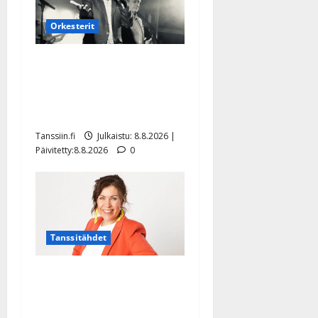
Orkesterit
Matti Ruohonen viettää taas
synttäreitään täydessä
hiljaisuudessa – tämä on
tilanne nyt
Tanssiin.fi
Julkaistu: 8.8.2026 |
Päivitetty:8.8.2026
0
Tanssitähdet
TTK-tähti Anna Hanski
rakastaa tanssia – suru
tyttären syövästä painaa