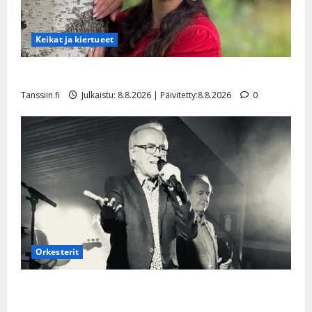
Keikat ja kiertueet
Tangokuningatar Raija Mäntyniemi: matka tyssäsi
Tanssiin.fi
Julkaistu: 8.8.2026 | Päivitetty:8.8.2026
0
Orkesterit
Matti Ruohonen viettää taas synttäreitään täydessä
hiljaisuudessa – tämä on tilanne nyt