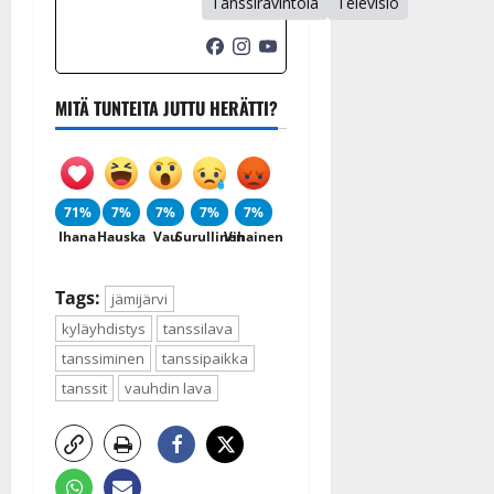
Tanssiravintola
Televisio
MITÄ TUNTEITA JUTTU HERÄTTI?
71%
7%
7%
7%
7%
Ihana
Hauska
Vau
Surullinen
Vihainen
Tags:
jämijärvi
kyläyhdistys
tanssilava
tanssiminen
tanssipaikka
tanssit
vauhdin lava