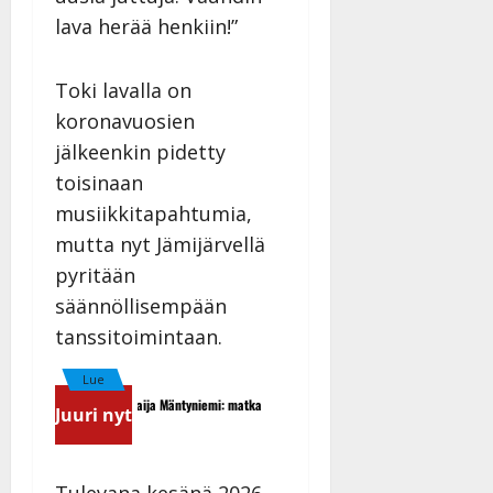
lava herää henkiin!”
Toki lavalla on
koronavuosien
jälkeenkin pidetty
toisinaan
musiikkitapahtumia,
mutta nyt Jämijärvellä
pyritään
säännöllisempään
tanssitoimintaan.
Lue
Matti Ruohonen viettää taas 
Tangokuningatar Raija Mäntyniemi: matka
Juuri nyt
täydessä hiljaisuudessa – täm
tyssäsi
nyt
Tulevana kesänä 2026