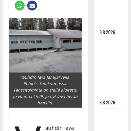
Raija
Mäntyniemi:
matka
tyssäsi
8.8.2026
Matti
Ruohonen
viettää taas
synttäreitään
täydessä
Vauhdin lava Jämijärvellä,
hiljaisuudessa
Pohjois-Satakunnassa.
– tämä on
Tanssitoiminta on siellä aloitettu
tilanne nyt
jo vuonna 1949, ja nyt lava herää
8.8.2026
henkiin.
TTK-tähti
Anna
auhdin lava
Hanski