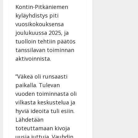
Kontin-Pitkäniemen
kyläyhdistys piti
vuosikokouksensa
joulukuussa 2025, ja
tuolloin tehtiin päätös
tanssilavan toiminnan
aktivoinnista.
”Väkeä oli runsaasti
paikalla. Tulevan
vuoden toiminnasta oli
vilkasta keskustelua ja
hyviä ideoita tuli esiin.
Lähdetään
toteuttamaan kivoja
uusia juttuja. Vauhdin