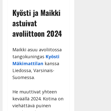
a
Kyösti ja Maikki
n
n
astuivat
y
l
avoliittoon 2024
l
e
i
s
Maikki asuu avoliitossa
o
tangokuningas
Kyösti
k
Mäkimattilan
kanssa
i
i
Liedossa, Varsinais-
t
Suomessa.
o
s
He muuttivat yhteen
Tanssiin.fi
keväällä 2024. Kotina on
Julkaistu:
viehättävä puinen
27.4.2025