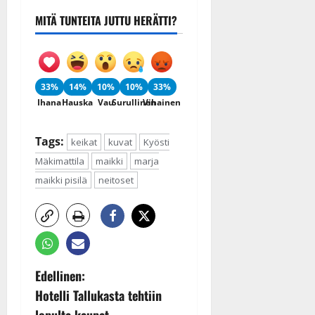
MITÄ TUNTEITA JUTTU HERÄTTI?
33%
14%
10%
10%
33%
Ihana
Hauska
Vau
Surullinen
Vihainen
Tags:
keikat
kuvat
Kyösti
Mäkimattila
maikki
marja
maikki pisilä
neitoset
P
Edellinen:
Hotelli Tallukasta tehtiin
o