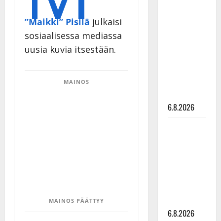
Tanssii
tähtien
”Maikki” Pisilä
julkaisi
kanssa -
sosiaalisessa mediassa
julkkikset
uusia kuvia itsestään.
julki: Anna
Hanski
liitää tv-
MAINOS
parketilla
6.8.2026
Sopiiko
Edith Piaf
tanssilavalle?
Pirttijoki
näyttää
mallia –
video
MAINOS PÄÄTTYY
6.8.2026