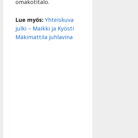
omakotitalo.
|
Päivitetty:
Lue myös:
Yhteiskuva
julki – Maikki ja Kyösti
Mäkimattila juhlavina