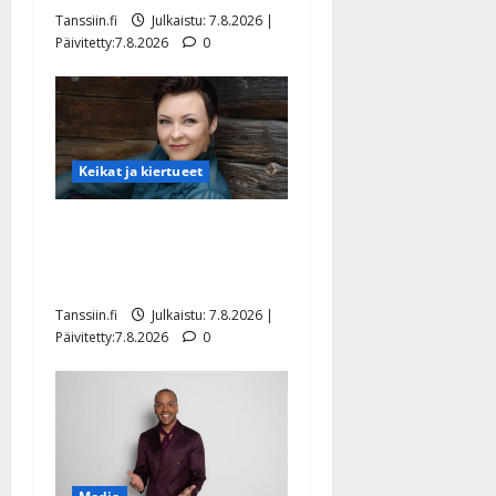
Tanssiin.fi
Julkaistu: 7.8.2026 |
Päivitetty:7.8.2026
0
Keikat ja kiertueet
Maikilta pysäyttävä
ulostulo: ”Elämä toi eteeni
sellaisen yllätyksen…”
Tanssiin.fi
Julkaistu: 7.8.2026 |
Päivitetty:7.8.2026
0