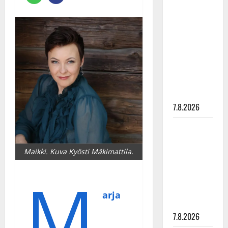
Anna
Hanski
rakastaa
tanssia –
suru
tyttären
syövästä
painaa
7.8.2026
Maikilta
pysäyttävä
Maikki. Kuva Kyösti Mäkimattila.
ulostulo:
”Elämä toi
M
eteeni
sellaisen
arja
yllätyksen…”
7.8.2026