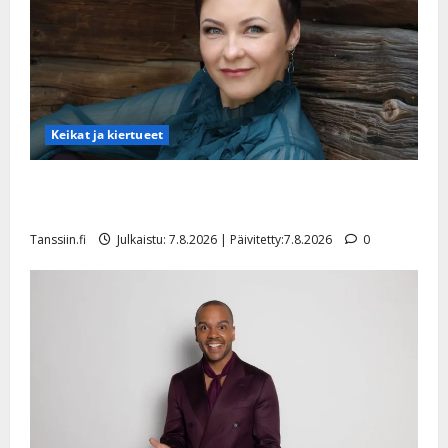
Keikat ja kiertueet
Maikilta pysäyttävä ulostulo: ”Elämä toi eteeni
sellaisen yllätyksen…”
Tanssiin.fi
Julkaistu: 7.8.2026 | Päivitetty:7.8.2026
0