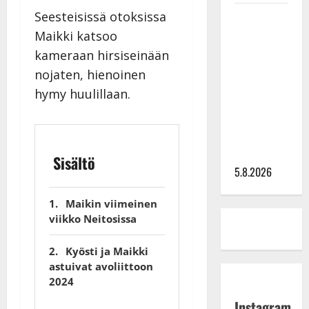
Leif
Seesteisissä otoksissa
Lindeman
Maikki katsoo
levytti:
kameraan hirsiseinään
”Kuvaa
nojaten, hienoinen
osuvasti
hymy huulillaan.
uraani
pikkupojasta
näihin
päiviin”
Sisältö
5.8.2026
Maikin viimeinen
viikko Neitosissa
Kyösti ja Maikki
astuivat avoliittoon
2024
Instagram