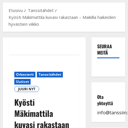
Etusivu
Tanssitähdet
Kyösti Mäkimattila kuvasi rakastaan – Maikilla haikeiden
hyvästien viikko
SEURAA
MEITÄ
Orkesterit
Tanssitähdet
Uutiset
JUURI NYT
Ota
Kyösti
yhteyttä
Mäkimattila
info@tanssiin.f
kuvasi rakastaan