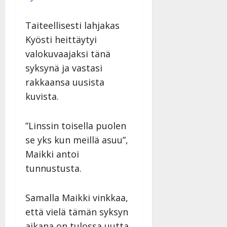
Taiteellisesti lahjakas
Kyösti heittäytyi
valokuvaajaksi tänä
syksynä ja vastasi
rakkaansa uusista
kuvista.
”Linssin toisella puolen
se yks kun meillä asuu”,
Maikki antoi
tunnustusta.
Samalla Maikki vinkkaa,
että vielä tämän syksyn
aikana on tulossa uutta