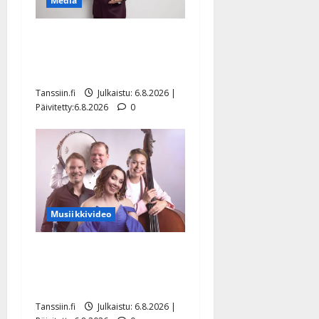
Media
Tanssii tähtien kanssa -
julkkikset julki: Anna
Hanski liitää tv-parketilla
Tanssiin.fi
Julkaistu: 6.8.2026 |
Päivitetty:6.8.2026
0
Musiikkivideo
Sopiiko Edith Piaf
tanssilavalle? Pirttijoki
näyttää mallia – video
Tanssiin.fi
Julkaistu: 6.8.2026 |