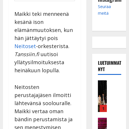
Seuraa
meitä
Maikki teki menneenä
kesänä ison
elämänmuutoksen, kun
hän jättäytyi pois
Neitoset
-orkesterista.
Tanssiin.fi
uutisoi
yllätysilmoituksesta
LUETUIMMAT
NYT
heinäkuun lopulla.
Musiikkiv
Neitosten
H
perustajajäsen ilmoitti
u
i
lähtevänsä soolouralle.
k
1
Maikki vertaa oman
e
bändin perustamista ja
a
Keikat ja 
I
t
sen menestymisen