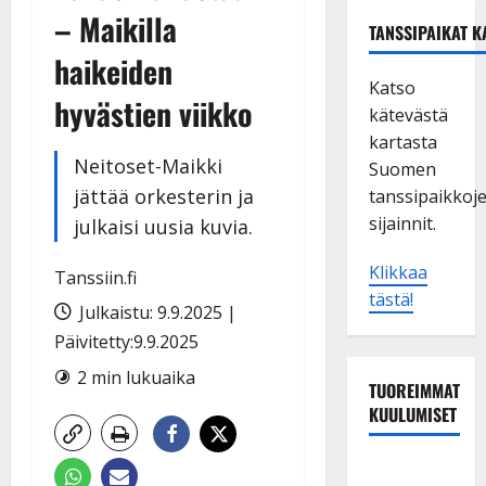
– Maikilla
TANSSIPAIKAT K
haikeiden
Katso
hyvästien viikko
kätevästä
kartasta
Neitoset-Maikki
Suomen
jättää orkesterin ja
tanssipaikkoj
sijainnit.
julkaisi uusia kuvia.
Klikkaa
Tanssiin.fi
tästä!
Julkaistu: 9.9.2025 |
Päivitetty:9.9.2025
2 min lukuaika
TUOREIMMAT
KUULUMISET
TTK-tähti