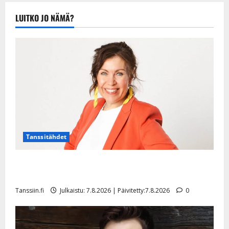
Tanssiin.fi
Julkaistu:
LUITKO JO NÄMÄ?
20.8.2025 |
Päivitetty:22.8.2025
Tanssitähdet
TTK-tähti Anna Hanski rakastaa tanssia – suru
tyttären syövästä painaa
Tanssiin.fi
Julkaistu: 7.8.2026 | Päivitetty:7.8.2026
0