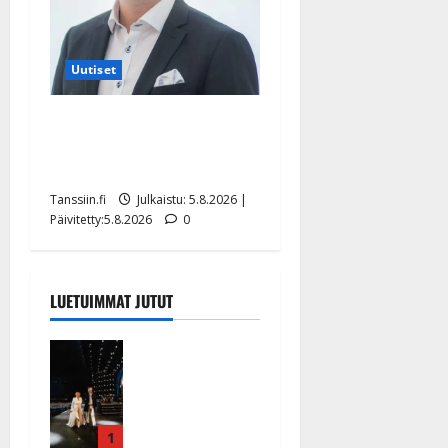
Uutiset
Jukka Hallikainen, 50,
liikuttuu lapsenlapsistaan –
uusi laulu koskettaa syvältä
Tanssiin.fi
Julkaistu: 5.8.2026 |
Päivitetty:5.8.2026
0
LUETUIMMAT JUTUT
Huikeat
hyvästit!
Tommi
saatteli
Katri
1