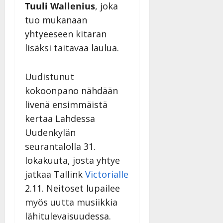
i
t
ä
Tuuli Wallenius
, joka
-
v
u
Julkaistu:
j
Tanssiin.fi
tuo mukanaan
a
l
21.8.2025
a
yhtyeeseen kitaran
t
e
|
v
Julkaistu:
p
Päivitetty:
K
lisäksi taitavaa laulua.
22.8.2025
i
i
a
|
d
a
t
Päivitetty:
e
Uudistunut
n
r
o
t
kokoonpano nähdään
i
k
i
…
livenä ensimmäistä
o
n
”
o
kertaa Lahdessa
a
s
Tanssiin.fi
Uudenkylän
h
t
ä
seurantalolla 31.
Julkaistu:
e
i
20.8.2025
lokakuuta, josta yhtye
Tanssiin.fi
t
|
jatkaa Tallink
Victorialle
Päivitetty:
ä
Julkaistu:
2.11. Neitoset lupailee
ä
17.8.2025
n
myös uutta musiikkia
|
–
Päivitetty:
lähitulevaisuudessa.
D