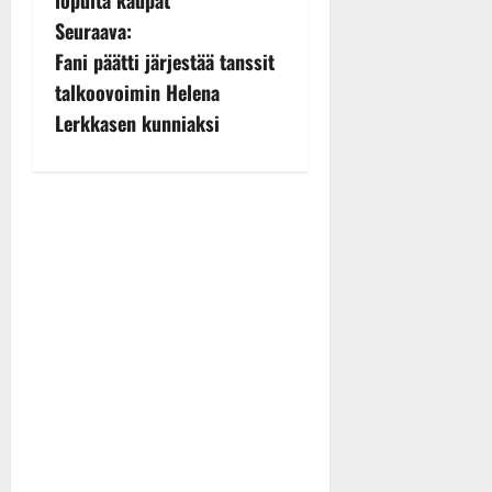
lopulta kaupat
s
Seuraava:
Fani päätti järjestää tanssit
t
talkoovoimin Helena
n
Lerkkasen kunniaksi
a
v
i
g
a
t
i