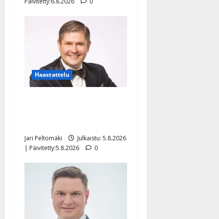
Päivitetty:6.8.2026
0
Haastattelu
Leif Lindeman levytti:
”Kuvaa osuvasti uraani
pikkupojasta näihin päiviin”
Jari Peltomäki
Julkaistu: 5.8.2026
| Päivitetty:5.8.2026
0