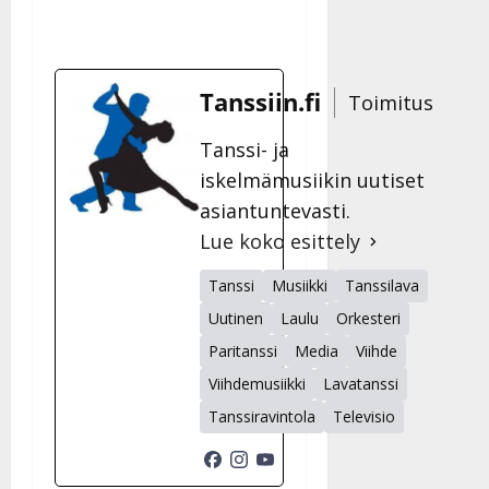
Tanssiin.fi
Toimitus
Tanssi- ja
iskelmämusiikin uutiset
asiantuntevasti.
Lue koko esittely
Tanssi
Musiikki
Tanssilava
Uutinen
Laulu
Orkesteri
Paritanssi
Media
Viihde
Viihdemusiikki
Lavatanssi
Tanssiravintola
Televisio