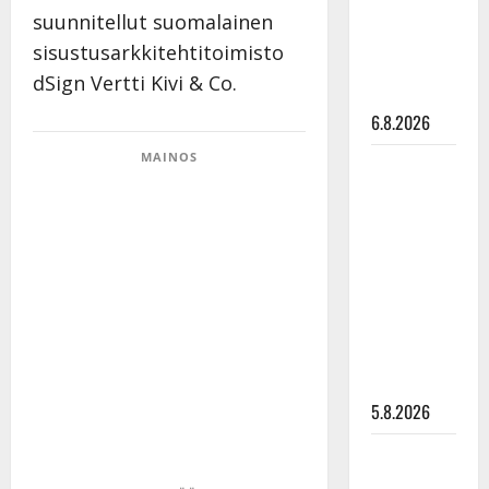
Pirttijoki
suunnitellut suomalainen
näyttää
sisustusarkkitehtitoimisto
mallia –
dSign Vertti Kivi & Co.
video
6.8.2026
MAINOS
Leif
Lindeman
levytti:
”Kuvaa
osuvasti
uraani
pikkupojasta
näihin
päiviin”
5.8.2026
Jukka
Hallikainen,