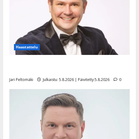
Haastattelu
Leif Lindeman levytti: ”Kuvaa osuvasti uraani
pikkupojasta näihin päiviin”
Jari Peltomäki
Julkaistu: 5.8.2026 | Päivitetty:5.8.2026
0