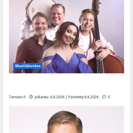
Musiikkivideo
Sopiiko Edith Piaf tanssilavalle? Pirttijoki näyttää
mallia – video
Tanssiin.fi
Julkaistu: 6.8.2026 | Päivitetty:6.8.2026
0