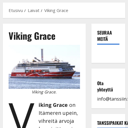
Etusivu
Laivat
Viking Grace
Viking Grace
SEURAA
MEITÄ
Ota
yhteyttä
V
Viking Grace.
info@tanssiin.f
iking Grace
on
Itämeren upein,
vihreitä arvoja
TANSSIPAIKAT K