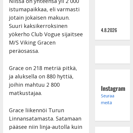
hinta: 10
Niissä on yhteensä yli 2 000
000 eurolla
istumapaikkaa, eli varmasti
keikkoja
jotain jokaisen makuun.
sivu suun
Suuri kaksikerroksinen
4.8.2026
yökerho Club Vogue sijaitsee
M/S Viking Gracen
peräosassa.
Grace on 218 metriä pitkä,
ja aluksella on 880 hyttiä,
joihin mahtuu 2 800
Instagram
matkustajaa.
Seuraa
meitä
Grace liikennöi Turun
Linnansatamasta. Satamaan
pääsee niin linja-autolla kuin