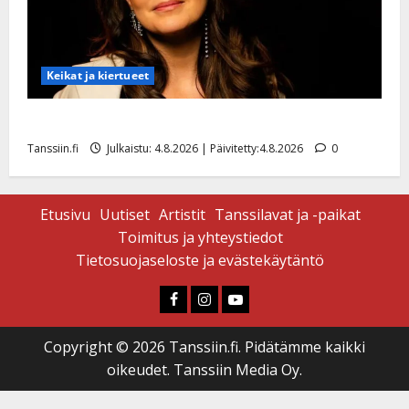
Keikat ja kiertueet
Saija Tuupanen ei toivu – lääkäri: ”Vaakatasoon”
Tanssiin.fi
Julkaistu: 4.8.2026 | Päivitetty:4.8.2026
0
Etusivu
Uutiset
Artistit
Tanssilavat ja -paikat
Toimitus ja yhteystiedot
Tietosuojaseloste ja evästekäytäntö
Faceboook
Instagram
Youtube
Copyright © 2026 Tanssiin.fi. Pidätämme kaikki
oikeudet. Tanssiin Media Oy.