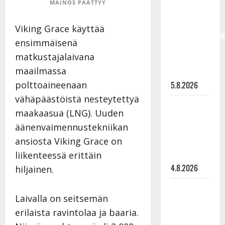
MAINOS PÄÄTTYY
50,
liikuttuu
Viking Grace käyttää
lapsenlapsistaan
ensimmäisenä
– uusi laulu
matkustajalaivana
koskettaa
maailmassa
syvältä
polttoaineenaan
5.8.2026
vähäpäästöistä nesteytettyä
Saija
maakaasua (LNG). Uuden
Tuupanen ei
äänenvaimennustekniikan
toivu –
ansiosta Viking Grace on
lääkäri:
liikenteessä erittäin
”Vaakatasoon”
4.8.2026
hiljainen.
Ilari
Laivalla on seitsemän
Hämäläisen
erilaista ravintolaa ja baaria.
tangomatkan