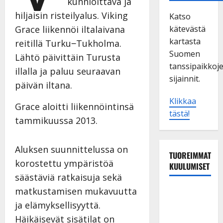
kunnioittava ja
hiljaisin risteilyalus. Viking
Katso
Grace liikennöi iltalaivana
kätevästä
kartasta
reitillä Turku‒Tukholma.
Suomen
Lähtö päivittäin Turusta
tanssipaikkoj
illalla ja paluu seuraavan
sijainnit.
päivän iltana.
Klikkaa
Grace aloitti liikennöintinsä
tästä!
tammikuussa 2013.
Aluksen suunnittelussa on
TUOREIMMAT
korostettu ympäristöä
KUULUMISET
säästäviä ratkaisuja sekä
matkustamisen mukavuutta
Sopiiko
Edith Piaf
ja elämyksellisyyttä.
tanssilavalle?
Häikäisevät sisätilat on