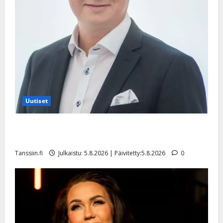
Uutiset
Jukka Hallikainen, 50, liikuttuu lapsenlapsistaan –
uusi laulu koskettaa syvältä
Tanssiin.fi
Julkaistu: 5.8.2026 | Päivitetty:5.8.2026
0