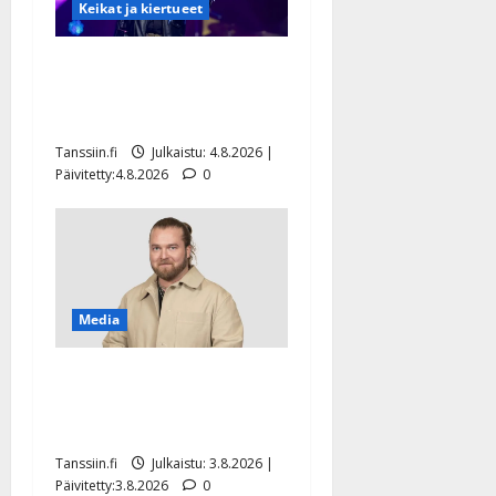
Keikat ja kiertueet
Ilari Hämäläisen
tangomatkan hinta: 10 000
eurolla keikkoja sivu suun
Tanssiin.fi
Julkaistu: 4.8.2026 |
Päivitetty:4.8.2026
0
Media
Teemu Roivainen kieroilee
tv:n Petollisissa – pelkää
putoavansa ensimmäisenä
Tanssiin.fi
Julkaistu: 3.8.2026 |
Päivitetty:3.8.2026
0