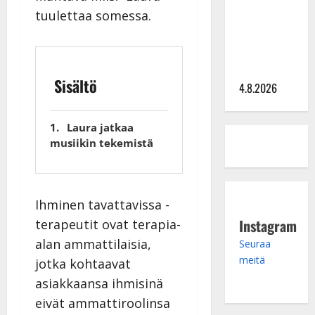
tuulettaa somessa.
hinta: 10
000 eurolla
keikkoja
sivu suun
Sisältö
4.8.2026
Laura jatkaa
musiikin tekemistä
Ihminen tavattavissa -
Instagram
terapeutit ovat terapia-
alan ammattilaisia,
Seuraa
meitä
jotka kohtaavat
asiakkaansa ihmisinä
eivät ammattiroolinsa