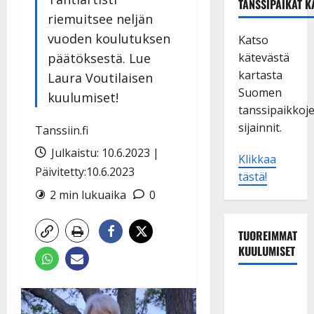
TANSSIPAIKAT K
riemuitsee neljän
vuoden koulutuksen
Katso
päätöksestä. Lue
kätevästä
kartasta
Laura Voutilaisen
Suomen
kuulumiset!
tanssipaikkoj
sijainnit.
Tanssiin.fi
Julkaistu: 10.6.2023 |
Klikkaa
Päivitetty:10.6.2023
tästä!
2 min lukuaika
0
TUOREIMMAT
KUULUMISET
Sopiiko
Edith Piaf