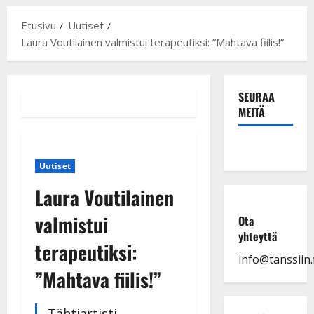
Etusivu
Uutiset
Laura Voutilainen valmistui terapeutiksi: ”Mahtava fiilis!”
SEURAA
MEITÄ
Uutiset
Laura Voutilainen
valmistui
Ota
yhteyttä
terapeutiksi:
info@tanssiin.f
”Mahtava fiilis!”
Tähtiartisti