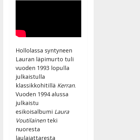
Hollolassa syntyneen
Lauran läpimurto tuli
vuoden 1993 lopulla
julkaistulla
klassikkohitillä
Kerran
.
Vuoden 1994 alussa
julkaistu
esikoisalbumi
Laura
Voutilainen
teki
nuoresta
laulajattaresta