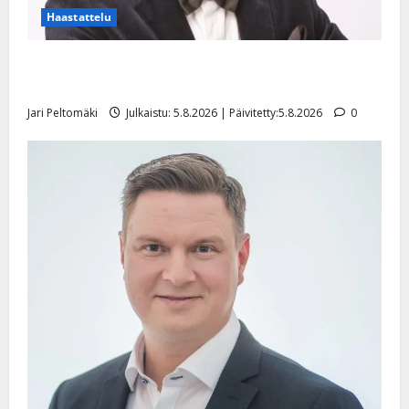
Haastattelu
Leif Lindeman levytti: ”Kuvaa osuvasti uraani
pikkupojasta näihin päiviin”
Jari Peltomäki
Julkaistu: 5.8.2026 | Päivitetty:5.8.2026
0