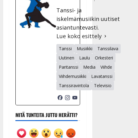
Tanssi- ja
iskelmämusiikin uutiset
asiantuntevasti.
Lue koko esittely
Tanssi
Musiikki
Tanssilava
Uutinen
Laulu
Orkesteri
Paritanssi
Media
Viihde
Viihdemusiikki
Lavatanssi
Tanssiravintola
Televisio
MITÄ TUNTEITA JUTTU HERÄTTI?