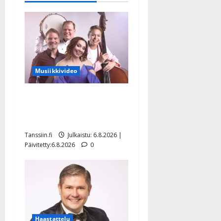
Musiikkivideo
Sopiiko Edith Piaf
tanssilavalle? Pirttijoki
näyttää mallia – video
Tanssiin.fi
Julkaistu: 6.8.2026 |
Päivitetty:6.8.2026
0
Haastattelu