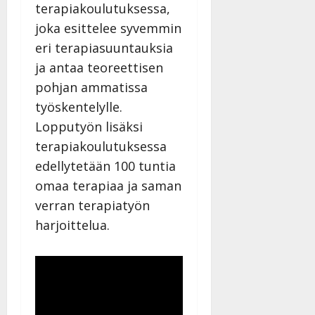
l
terapiakoulutuksessa,
e
joka esittelee syvemmin
i
eri terapiasuuntauksia
s
o
ja antaa teoreettisen
k
pohjan ammatissa
i
työskentelylle.
i
Lopputyön lisäksi
t
o
terapiakoulutuksessa
s
edellytetään 100 tuntia
Tanssiin.fi
omaa terapiaa ja saman
verran terapiatyön
Julkaistu:
27.4.2025
harjoittelua.
|
Päivitetty: