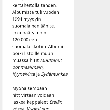
kertaheitolla tähden.
Albumista tuli vuoden
1994 myydyin
suomalainen äänite,
joka päätyi noin
120 000:een
suomalaiskotiin. Albumi
poiki listoille muun
muassa hitit
Muuttanut
oot maailmain,
Kyynelvirta
ja
Sydäntuhkaa
.
Myöhäisempään
hittivirtaan voidaan
laskea kappaleet
Etelän
yössä, Vuoksi sun,