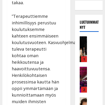
takaa.
”Terapeuttiemme
LUETUIMMAT
inhimillisyys perustuu
NYT
koulutuksemme
kahteen ensimmäiseen
Musiikkiv
koulutusvuoteen. Kasvuohjelmassa jokainen
H
u
tuleva terapeutti
i
kohtaa oman
k
1
heikkoutensa ja
e
haavoittuvuutensa.
a
Keikat ja 
I
t
Henkilökohtaisen
k
h
prosessinsa kautta hän
ä
y
oppii ymmärtämään ja
v
v
2
ä
kunnioittamaan myös
ä
s
Tanssitäh
s
muiden ihmisten
H
a