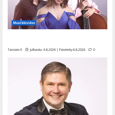
Musiikkivideo
Sopiiko Edith Piaf tanssilavalle? Pirttijoki näyttää
mallia – video
Tanssiin.fi
Julkaistu: 6.8.2026 | Päivitetty:6.8.2026
0