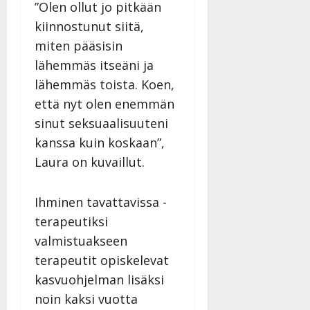
”Olen ollut jo pitkään
a
t
Päivitetty:
e
n
r
kiinnostunut siitä,
o
t
i
k
miten pääsisin
i
…
o
lähemmäs itseäni ja
n
”
o
lähemmäs toista. Koen,
a
s
Tanssiin.fi
h
että nyt olen enemmän
t
ä
Julkaistu:
e
sinut seksuaalisuuteni
i
20.8.2025
Tanssiin.fi
kanssa kuin koskaan”,
t
|
Päivitetty:
ä
Laura on kuvaillut.
Julkaistu:
ä
17.8.2025
n
|
Ihminen tavattavissa -
–
Päivitetty:
terapeutiksi
D
a
valmistuakseen
n
terapeutit opiskelevat
n
kasvuohjelman lisäksi
y
l
noin kaksi vuotta