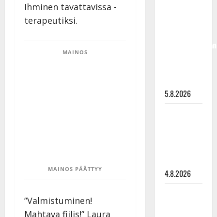
Ihminen tavattavissa -
Hallikainen,
terapeutiksi.
50,
liikuttuu
lapsenlapsistaan
MAINOS
– uusi laulu
koskettaa
syvältä
5.8.2026
Saija
Tuupanen ei
toivu –
lääkäri:
”Vaakatasoon”
MAINOS PÄÄTTYY
4.8.2026
Ilari
”Valmistuminen!
Hämäläisen
Mahtava fiilis!” Laura
tangomatkan