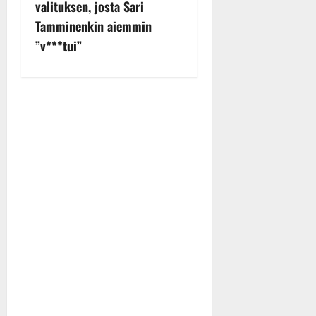
valituksen, josta Sari
a
Tamminenkin aiemmin
v
”v***tui”
i
g
a
t
i
o
n