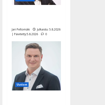
Leif Lindeman levytti:
”Kuvaa osuvasti uraani
pikkupojasta näihin päiviin”
Jari Peltomäki
Julkaistu: 5.8.2026
| Päivitetty:5.8.2026
0
Uutiset
Jukka Hallikainen, 50,
liikuttuu lapsenlapsistaan –