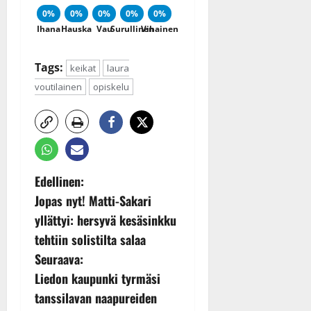
0%
0%
0%
0%
0%
Ihana
Hauska
Vau
Surullinen
Vihainen
Tags:
keikat
laura
voutilainen
opiskelu
P
Edellinen:
Jopas nyt! Matti-Sakari
o
yllättyi: hersyvä kesäsinkku
s
tehtiin solistilta salaa
Seuraava:
t
Liedon kaupunki tyrmäsi
n
tanssilavan naapureiden