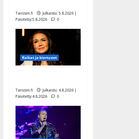
uusi laulu koskettaa syvältä
Tanssiin.fi
Julkaistu: 5.8.2026 |
Päivitetty:5.8.2026
0
Keikat ja kiertueet
Saija Tuupanen ei toivu –
lääkäri: ”Vaakatasoon”
Tanssiin.fi
Julkaistu: 4.8.2026 |
Päivitetty:4.8.2026
0