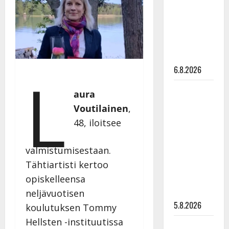
tanssilavalle?
Pirttijoki
näyttää
mallia –
video
6.8.2026
L
Leif
aura
Lindeman
Voutilainen
,
levytti:
48, iloitsee
”Kuvaa
osuvasti
valmistumisestaan.
uraani
Tähtiartisti kertoo
pikkupojasta
opiskelleensa
näihin
päiviin”
neljävuotisen
5.8.2026
koulutuksen Tommy
Hellsten -instituutissa
Jukka