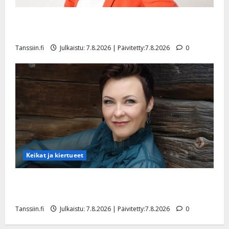
TTK-tähti Anna Hanski rakastaa tanssia – suru
tyttären syövästä painaa
Tanssiin.fi
Julkaistu: 7.8.2026 | Päivitetty:7.8.2026
0
Keikat ja kiertueet
Maikilta pysäyttävä ulostulo: ”Elämä toi eteeni
sellaisen yllätyksen…”
Tanssiin.fi
Julkaistu: 7.8.2026 | Päivitetty:7.8.2026
0