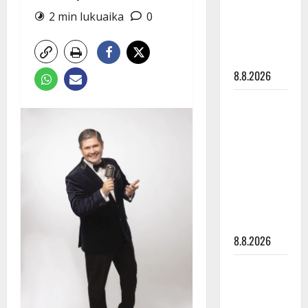
Raija
2 min lukuaika
0
Mäntyniemi:
matka
tyssäsi
8.8.2026
Matti
Ruohonen
viettää taas
synttäreitään
täydessä
hiljaisuudessa
– tämä on
tilanne nyt
8.8.2026
TTK-tähti
Anna
Hanski