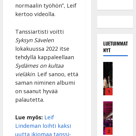
normaalin työhön”, Leif
kertoo videolla.
Tanssiartisti voitti
Syksyn Sävelen
LUETUIMMAT
lokakuussa 2022 itse
NYT
tehdyllä kappaleellaan
Musiikkiv
Sydämes on kultaa
H
vieläkin
. Leif sanoo, että
u
saman niminen albumi
i
k
on saanut hyvää
1
e
palautetta.
a
Keikat ja 
I
t
k
Lue myös:
Leif
h
ä
y
Lindeman loihti kaksi
v
v
2
uutta ikiomaa tanssi-