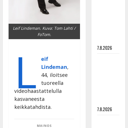
rakastaa
tanssia –
suru
tyttären
Leif Lindeman. Kuva: Tom Lahti /
syövästä
FoTom.
painaa
L
7.8.2026
eif
Maikilta
pysäyttävä
Lindeman
,
ulostulo:
44, iloitsee
”Elämä toi
tuoreella
eteeni
videohaastattelulla
sellaisen
kasvaneesta
yllätyksen…”
keikkatahdista.
7.8.2026
Tanssii
MAINOS
tähtien