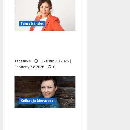
Tanssitähdet
TTK-tähti Anna Hanski
rakastaa tanssia – suru
tyttären syövästä painaa
Tanssiin.fi
Julkaistu: 7.8.2026 |
Päivitetty:7.8.2026
0
Keikat ja kiertueet
Maikilta pysäyttävä
ulostulo: ”Elämä toi eteeni