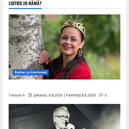
LUITKO JO NÄMÄ?
20.8.2025 |
Päivitetty:22.8.2025
Keikat ja kiertueet
Tangokuningatar Raija Mäntyniemi: matka tyssäsi
Tanssiin.fi
Julkaistu: 8.8.2026 | Päivitetty:8.8.2026
0