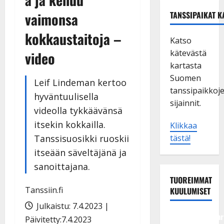
vaimonsa
TANSSIPAIKAT K
kokkaustaitoja –
Katso
kätevästä
video
kartasta
Suomen
Leif Lindeman kertoo
tanssipaikkoj
hyväntuulisella
sijainnit.
videolla tykkäävänsä
itsekin kokkailla.
Klikkaa
Tanssisuosikki ruoskii
tästä!
itseään säveltäjänä ja
sanoittajana.
TUOREIMMAT
Tanssiin.fi
KUULUMISET
Julkaistu: 7.4.2023 |
Tangokuningatar
Päivitetty:7.4.2023