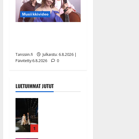
Musiikkivideo
Sopiiko Edith Piaf
tanssilavalle? Pirttijoki
näyttää mallia – video
Tanssiin.fi
Julkaistu: 6.8.2026 |
Päivitetty:6.8.2026
0
LUETUIMMAT JUTUT
Huikeat
hyvästit!
Tommi
saatteli
Katri
1
Helenan