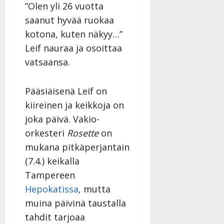
y
”Olen yli 26 vuotta
l
saanut hyvää ruokaa
l
kotona, kuten näkyy…”
e
Leif nauraa ja osoittaa
i
s
vatsaansa.
o
k
Pääsiäisenä Leif on
i
i
kiireinen ja keikkoja on
t
joka päivä. Vakio-
o
orkesteri
Rosette
on
s
mukana pitkäperjantain
Tanssiin.fi
(7.4.) keikalla
Julkaistu:
Tampereen
27.4.2025
Hepokatissa
, mutta
|
Päivitetty:
muina päivinä taustalla
tahdit tarjoaa