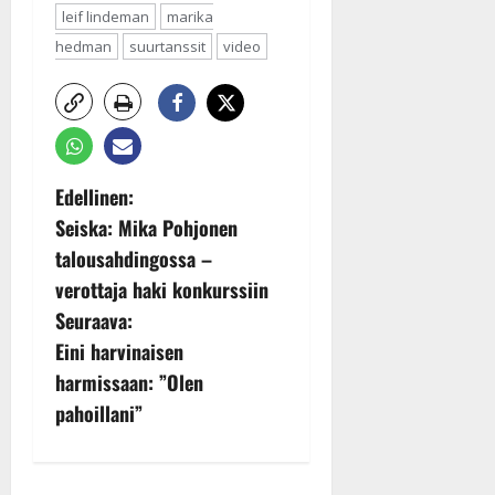
leif lindeman
marika
hedman
suurtanssit
video
P
Edellinen:
Seiska: Mika Pohjonen
o
talousahdingossa –
s
verottaja haki konkurssiin
Seuraava:
t
Eini harvinaisen
n
harmissaan: ”Olen
pahoillani”
a
v