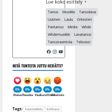
Lue koko esittely
Tanssi
Musiikki
Tanssilava
Uutinen
Laulu
Orkesteri
Paritanssi
Media
Viihde
Viihdemusiikki
Lavatanssi
Tanssiravintola
Televisio
MITÄ TUNTEITA JUTTU HERÄTTI?
0%
0%
0%
0%
0%
Ihana
Hauska
Vau
Surullinen
Vihainen
Tags:
haastattelu
kokkaus