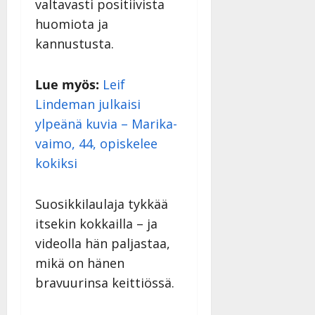
v
Julkaistu:
valtavasti positiivista
p
Päivitetty:
K
22.8.2025
i
huomiota ja
i
a
|
d
kannustusta.
a
t
Päivitetty:
e
n
r
o
t
i
k
Lue myös:
Leif
i
…
o
Lindeman julkaisi
n
”
o
a
ylpeänä kuvia – Marika-
s
Tanssiin.fi
h
t
vaimo, 44, opiskelee
ä
Julkaistu:
e
kokiksi
i
20.8.2025
Tanssiin.fi
t
|
Päivitetty:
ä
Suosikkilaulaja tykkää
Julkaistu:
ä
17.8.2025
itsekin kokkailla – ja
n
|
videolla hän paljastaa,
–
Päivitetty:
D
mikä on hänen
a
bravuurinsa keittiössä.
n
n