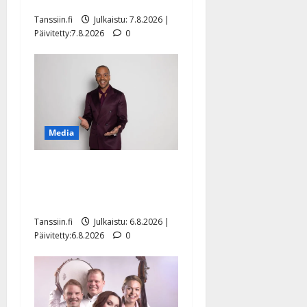
sellaisen yllätyksen…”
Tanssiin.fi
Julkaistu: 7.8.2026 |
Päivitetty:7.8.2026
0
Media
Tanssii tähtien kanssa -
julkkikset julki: Anna
Hanski liitää tv-parketilla
Tanssiin.fi
Julkaistu: 6.8.2026 |
Päivitetty:6.8.2026
0