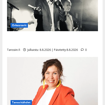
Orkesterit
Matti Ruohonen viettää taas synttäreitään täydessä
hiljaisuudessa – tämä on tilanne nyt
Tanssiin.fi
Julkaistu: 8.8.2026 | Päivitetty:8.8.2026
0
Tanssitähdet