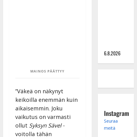
kanssa -
julkkikset
julki: Anna
Hanski
liitää tv-
parketilla
6.8.2026
MAINOS PÄÄTTYY
”Väkeä on näkynyt
keikoilla enemmän kuin
aikaisemmin. Joku
Instagram
vaikutus on varmasti
Seuraa
ollut
Syksyn Sävel
-
meitä
voitolla tähän