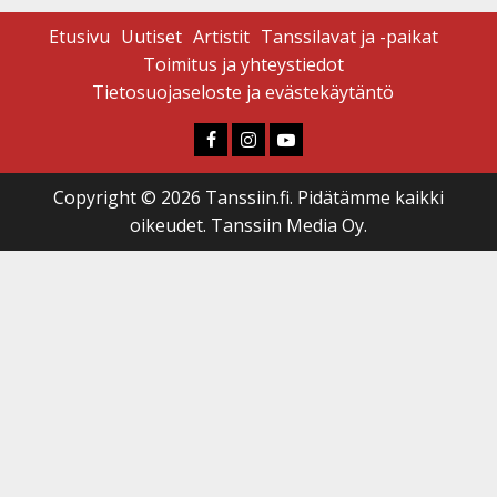
Etusivu
Uutiset
Artistit
Tanssilavat ja -paikat
Toimitus ja yhteystiedot
Tietosuojaseloste ja evästekäytäntö
Faceboook
Instagram
Youtube
Copyright © 2026 Tanssiin.fi. Pidätämme kaikki
oikeudet. Tanssiin Media Oy.