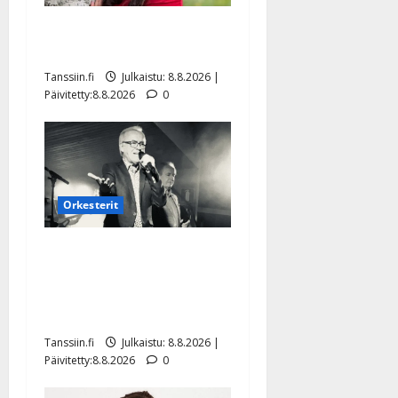
Tangokuningatar Raija
Mäntyniemi: matka tyssäsi
Tanssiin.fi
Julkaistu: 8.8.2026 |
Päivitetty:8.8.2026
0
Orkesterit
Matti Ruohonen viettää taas
synttäreitään täydessä
hiljaisuudessa – tämä on
tilanne nyt
Tanssiin.fi
Julkaistu: 8.8.2026 |
Päivitetty:8.8.2026
0