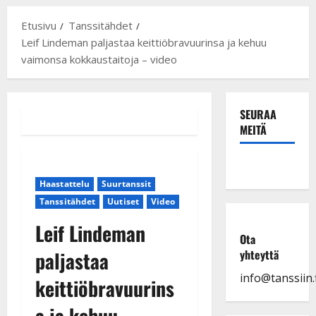
Etusivu
Tanssitähdet
Leif Lindeman paljastaa keittiöbravuurinsa ja kehuu
vaimonsa kokkaustaitoja – video
SEURAA
MEITÄ
Haastattelu
Suurtanssit
Tanssitähdet
Uutiset
Video
Leif Lindeman
Ota
paljastaa
yhteyttä
info@tanssiin.f
keittiöbravuurins
a ja kehuu