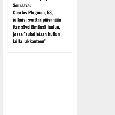
Seuraava:
t
Charles Plogman, 58,
n
julkaisi synttäripäivänään
itse säveltämänsä laulun,
a
jossa ”sukelletaan hullun
v
lailla rakkauteen”
i
g
a
t
i
o