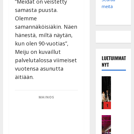
”Meidät on veistetty
meitä
samasta puusta.
Olemme
samannäköisiäkin. Näen
hänestä, miltä näytän,
kun olen 90-vuotias”,
Meiju on kuvaillut
LUETUIMMAT
palvelutalossa viimeiset
NYT
vuotensa asunutta
äitiään.
Musiikkiv
H
u
i
MAINOS
k
1
e
a
Keikat ja 
I
t
k
h