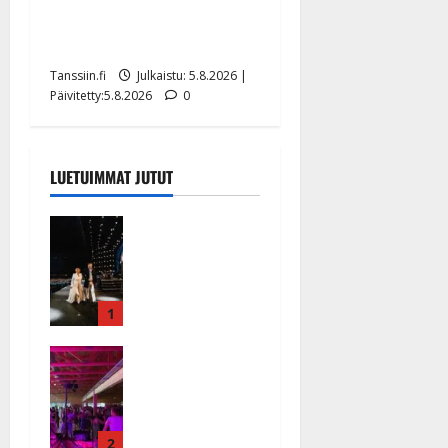
liikuttuu lapsenlapsistaan –
uusi laulu koskettaa syvältä
Tanssiin.fi
Julkaistu: 5.8.2026 |
Päivitetty:5.8.2026
0
LUETUIMMAT JUTUT
Huikeat
hyvästit!
Tommi
saatteli
Katri
1
Helenan
Ikävä
lavalta
sairauskohta
viimeisen
us: soittaja
kerran –
tuupertui
kuva- ja
kesken
2
videokooste