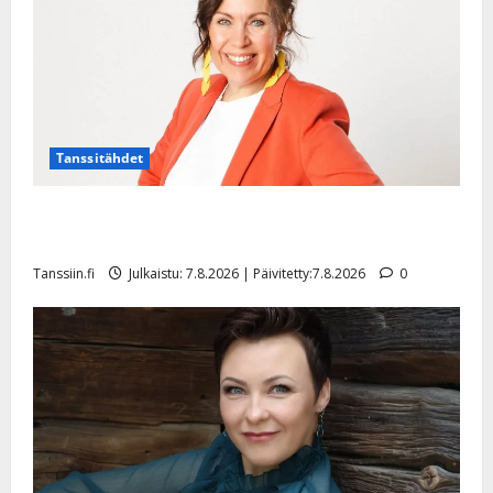
Tanssitähdet
TTK-tähti Anna Hanski rakastaa tanssia – suru
tyttären syövästä painaa
Tanssiin.fi
Julkaistu: 7.8.2026 | Päivitetty:7.8.2026
0