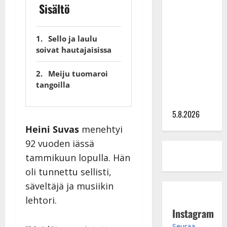
Sisältö
Lindeman
levytti:
”Kuvaa
Sello ja laulu
osuvasti
soivat hautajaisissa
uraani
Meiju tuomaroi
pikkupojasta
tangoilla
näihin
päiviin”
5.8.2026
Heini Suvas
menehtyi
92 vuoden iässä
tammikuun lopulla. Hän
oli tunnettu sellisti,
säveltäjä ja musiikin
lehtori.
Instagram
Seuraa