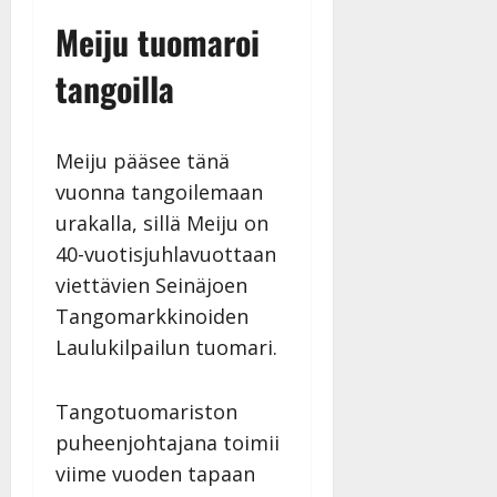
n
Meiju tuomaroi
n
y
tangoilla
l
l
e
Meiju pääsee tänä
i
s
vuonna tangoilemaan
o
urakalla, sillä Meiju on
k
40-vuotisjuhlavuottaan
i
viettävien Seinäjoen
i
t
Tangomarkkinoiden
o
Laulukilpailun tuomari.
s
Tanssiin.fi
Tangotuomariston
Julkaistu:
puheenjohtajana toimii
27.4.2025
viime vuoden tapaan
|