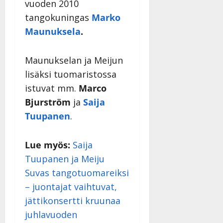
Päivitetty:
vuoden 2010
tangokuningas
Marko
Maunuksela
.
Maunukselan ja Meijun
lisäksi tuomaristossa
istuvat mm.
Marco
Bjurström
ja
Saija
Tuupanen
.
Lue myös:
Saija
Tuupanen ja Meiju
Suvas tangotuomareiksi
– juontajat vaihtuvat,
jättikonsertti kruunaa
juhlavuoden