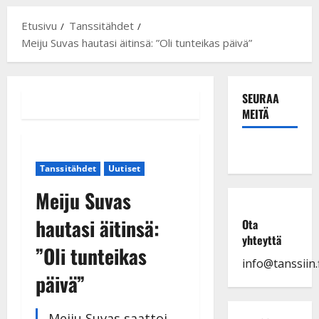
Etusivu
Tanssitähdet
Meiju Suvas hautasi äitinsä: ”Oli tunteikas päivä”
SEURAA
MEITÄ
Tanssitähdet
Uutiset
Meiju Suvas
hautasi äitinsä:
Ota
yhteyttä
”Oli tunteikas
info@tanssiin.f
päivä”
Meiju Suvas saattoi