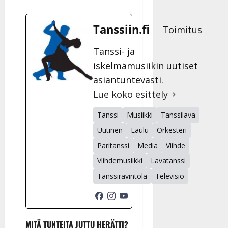
Tanssiin.fi
Toimitus
Tanssi- ja
iskelmämusiikin uutiset
asiantuntevasti.
Lue koko esittely
Tanssi
Musiikki
Tanssilava
Uutinen
Laulu
Orkesteri
Paritanssi
Media
Viihde
Viihdemusiikki
Lavatanssi
Tanssiravintola
Televisio
MITÄ TUNTEITA JUTTU HERÄTTI?