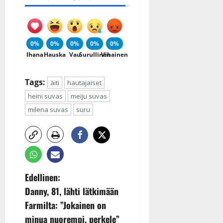
0%
0%
0%
0%
0%
Ihana
Hauska
Vau
Surullinen
Vihainen
Tags:
äiti
hautajaiset
heini suvas
meiju suvas
milena suvas
suru
P
Edellinen:
Danny, 81, lähti lätkimään
o
Farmilta: ”Jokainen on
s
minua nuorempi, perkele”