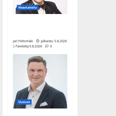
Haastattelu
Leif Lindeman levytti:
”Kuvaa osuvasti uraani
pikkupojasta näihin päiviin”
Jari Peltomäki
Julkaistu: 5.8.2026
| Päivitetty:5.8.2026
0
Uutiset
Jukka Hallikainen, 50,