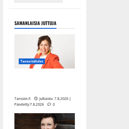
SAMANLAISIA JUTTUJA
Tanssitähdet
TTK-tähti Anna Hanski
rakastaa tanssia – suru
tyttären syövästä painaa
Tanssiin.fi
Julkaistu: 7.8.2026 |
Päivitetty:7.8.2026
0