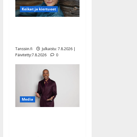
Keikat ja kiertueet
Maikilta pysäyttävä
ulostulo: ”Elämä toi eteeni
sellaisen yllätyksen…”
Tanssiin.fi
Julkaistu: 7.8.2026 |
Päivitetty:7.8.2026
0
Media
Tanssii tähtien kanssa -
julkkikset julki: Anna
Hanski liitää tv-parketilla