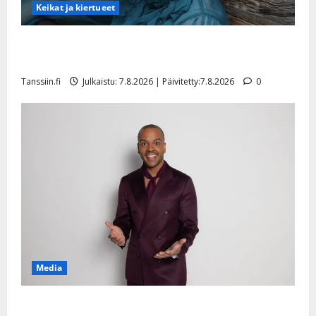
Keikat ja kiertueet
Maikilta pysäyttävä ulostulo: ”Elämä toi eteeni
sellaisen yllätyksen…”
Tanssiin.fi
Julkaistu: 7.8.2026 | Päivitetty:7.8.2026
0
Media
Tanssii tähtien kanssa -julkkikset julki: Anna Hanski