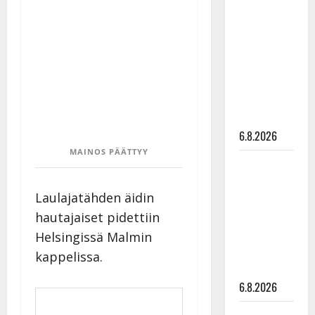
tähtien
kanssa -
julkkikset
julki: Anna
Hanski
liitää tv-
parketilla
6.8.2026
MAINOS PÄÄTTYY
Sopiiko
Edith Piaf
Laulajatähden äidin
tanssilavalle?
Pirttijoki
hautajaiset pidettiin
näyttää
Helsingissä Malmin
mallia –
kappelissa.
video
6.8.2026
Leif