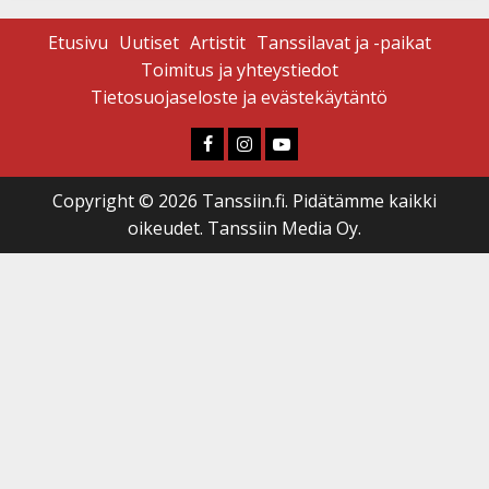
Etusivu
Uutiset
Artistit
Tanssilavat ja -paikat
Toimitus ja yhteystiedot
Tietosuojaseloste ja evästekäytäntö
Faceboook
Instagram
Youtube
Copyright © 2026 Tanssiin.fi. Pidätämme kaikki
oikeudet. Tanssiin Media Oy.