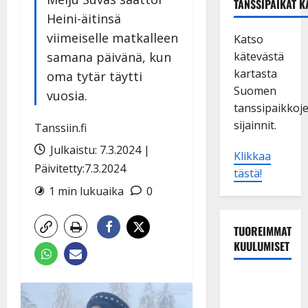
TANSSIPAIKAT K
Heini-äitinsä
viimeiselle matkalleen
Katso
samana päivänä, kun
kätevästä
kartasta
oma tytär täytti
Suomen
vuosia.
tanssipaikkoj
sijainnit.
Tanssiin.fi
Julkaistu: 7.3.2024 |
Klikkaa
Päivitetty:7.3.2024
tästä!
1 min lukuaika
0
TUOREIMMAT
KUULUMISET
TTK-tähti
Anna