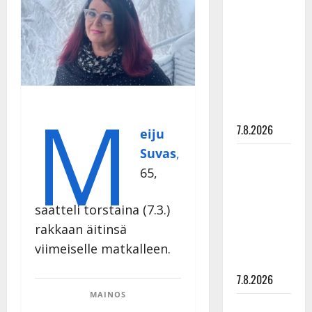
Hanski
rakastaa
tanssia –
suru
tyttären
syövästä
M
painaa
7.8.2026
eiju
Suvas
,
Maikilta
65,
pysäyttävä
ulostulo:
”Elämä toi
saatteli torstaina (7.3.)
eteeni
rakkaan äitinsä
sellaisen
viimeiselle matkalleen.
yllätyksen…”
7.8.2026
MAINOS
Tanssii