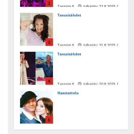
2
Tanssiin.fi
Julkaistu: 22.8.2025 |
Päivitetty:22.8.2025
Tanssitähdet
Heidi Pakarisen ja Mika
Pohjosen tytär kilpailee
missikisoissa
3
Tanssiin.fi
Julkaistu: 21.8.2025 |
Päivitetty:22.8.2025
Tanssitähdet
Tämä Ile Vainion runo Katri
Helenasta paisui hitiksi: ”Voi
tule Katri…”
4
Tanssiin.fi
Julkaistu: 20.8.2025 |
Päivitetty:22.8.2025
Haastattelu
Huikea rakkaustarina!
Dimitri Keiski ja Katja
juhlivat pian tinahäitään –
5
Dannylle iso kiitos
Tanssiin.fi
Julkaistu: 27.4.2025 |