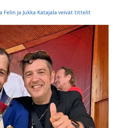
 Felin ja Jukka Katajala veivät tittelit