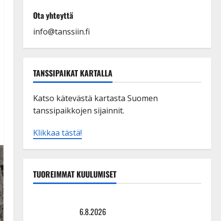
Ota yhteyttä
info@tanssiin.fi
TANSSIPAIKAT KARTALLA
Katso kätevästä kartasta Suomen
tanssipaikkojen sijainnit.
Klikkaa tästä!
TUOREIMMAT KUULUMISET
Sopiiko Edith Piaf tanssilavalle? Pirttijoki näyttää
mallia – video
6.8.2026