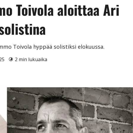
o Toivola aloittaa Ari
solistina
immo Toivola hyppää solistiksi elokuussa.
025
2 min lukuaika