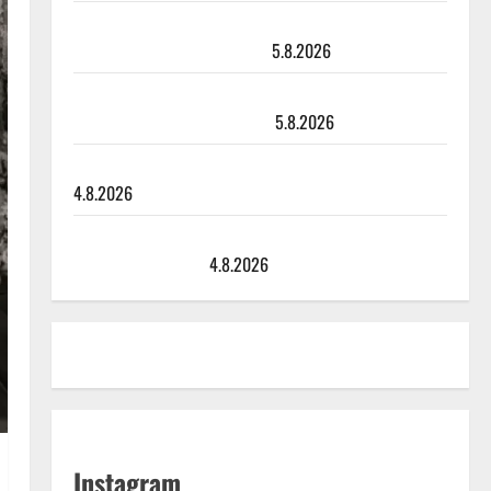
Leif Lindeman levytti: ”Kuvaa osuvasti uraani
pikkupojasta näihin päiviin”
5.8.2026
Jukka Hallikainen, 50, liikuttuu lapsenlapsistaan –
uusi laulu koskettaa syvältä
5.8.2026
Saija Tuupanen ei toivu – lääkäri: ”Vaakatasoon”
4.8.2026
Ilari Hämäläisen tangomatkan hinta: 10 000 eurolla
keikkoja sivu suun
4.8.2026
Instagram