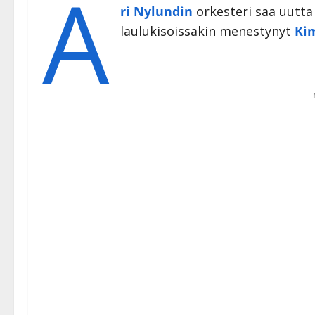
A
ri Nylundin
orkesteri saa uutta 
laulukisoissakin menestynyt
Ki