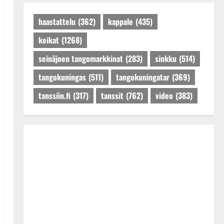
Päivitetty:27.4.2025
haastattelu
(362)
kappale
(435)
keikat
(1268)
seinäjoen tangomarkkinat
(283)
sinkku
(514)
tangokuningas
(511)
tangokuningatar
(369)
tanssiin.fi
(317)
tanssit
(762)
video
(383)