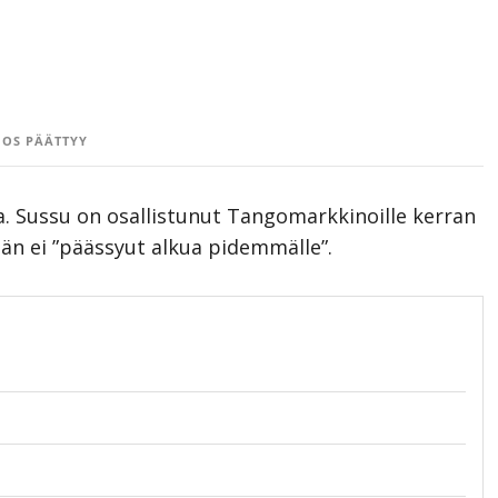
OS PÄÄTTYY
a. Sussu on osallistunut Tangomarkkinoille kerran
än ei ”päässyut alkua pidemmälle”.