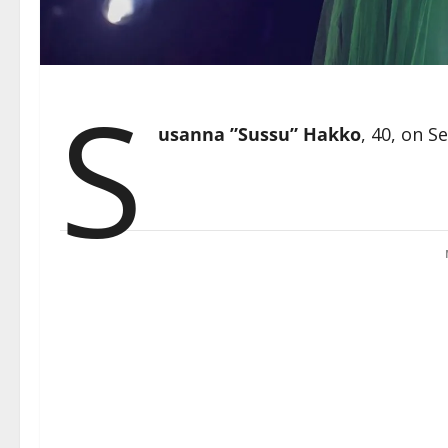
S
usanna ”Sussu” Hakko
, 40, on S