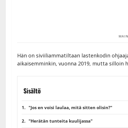
MAIN
Hän on siviiliammatiltaan lastenkodin ohjaaj
aikaisemminkin, vuonna 2019, mutta silloin h
Sisältö
"Jos en voisi laulaa, mitä sitten olisin?"
"Herätän tunteita kuulijassa"