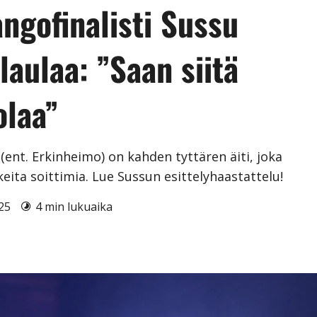
ngofinalisti Sussu
laulaa: ”Saan siitä
olaa”
(ent. Erkinheimo) on kahden tyttären äiti, joka
eita soittimia. Lue Sussun esittelyhaastattelu!
025
4 min lukuaika