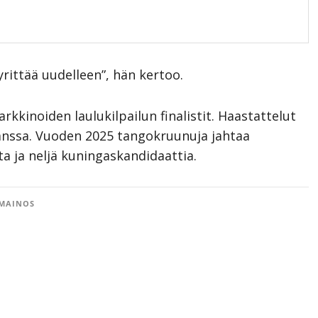
yrittää uudelleen”, hän kertoo.
kkinoiden laulukilpailun finalistit. Haastattelut
anssa. Vuoden 2025 tangokruunuja jahtaa
a ja neljä kuningaskandidaattia.
MAINOS