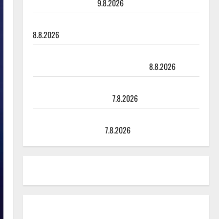
viimeisistä vuosista
9.8.2026
Tangokuningatar Raija Mäntyniemi: matka tyssäsi
8.8.2026
Matti Ruohonen viettää taas synttäreitään täydessä
hiljaisuudessa – tämä on tilanne nyt
8.8.2026
TTK-tähti Anna Hanski rakastaa tanssia – suru
tyttären syövästä painaa
7.8.2026
Maikilta pysäyttävä ulostulo: ”Elämä toi eteeni
sellaisen yllätyksen…”
7.8.2026