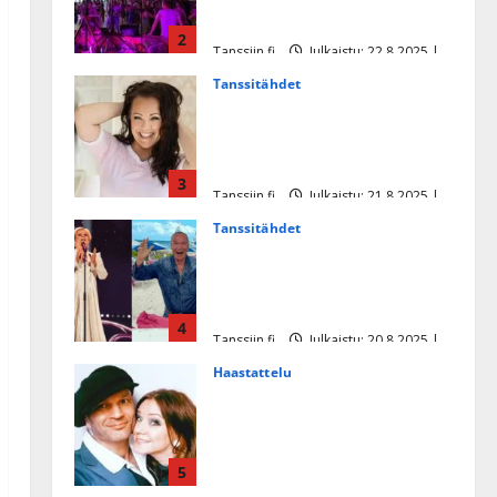
tanssikeikan Särkässä
2
Tanssiin.fi
Julkaistu: 22.8.2025 |
Päivitetty:22.8.2025
Tanssitähdet
Heidi Pakarisen ja Mika
Pohjosen tytär kilpailee
missikisoissa
3
Tanssiin.fi
Julkaistu: 21.8.2025 |
Päivitetty:22.8.2025
Tanssitähdet
Tämä Ile Vainion runo Katri
Helenasta paisui hitiksi: ”Voi
tule Katri…”
4
Tanssiin.fi
Julkaistu: 20.8.2025 |
Päivitetty:22.8.2025
Haastattelu
Huikea rakkaustarina!
Dimitri Keiski ja Katja
juhlivat pian tinahäitään –
5
Dannylle iso kiitos