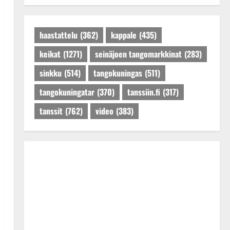
Tanssiin.fi
Julkaistu: 27.4.2025 |
Päivitetty:27.4.2025
haastattelu
(362)
kappale
(435)
keikat
(1271)
seinäjoen tangomarkkinat
(283)
sinkku
(514)
tangokuningas
(511)
tangokuningatar
(370)
tanssiin.fi
(317)
tanssit
(762)
video
(383)