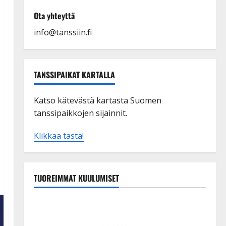
Ota yhteyttä
info@tanssiin.fi
TANSSIPAIKAT KARTALLA
Katso kätevästä kartasta Suomen
tanssipaikkojen sijainnit.
Klikkaa tästä!
TUOREIMMAT KUULUMISET
Esko Rahkonen olisi täyttänyt 90 vuotta – Arto
Rahkonen kävi haudalla ja kertoo iskelmälegendan