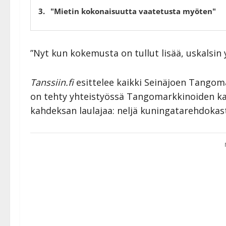
"Mietin kokonaisuutta vaatetusta myöten"
”Nyt kun kokemusta on tullut lisää, uskalsin 
Tanssiin.fi
esittelee kaikki Seinäjoen Tangomar
on tehty yhteistyössä Tangomarkkinoiden k
kahdeksan laulajaa: neljä kuningatarehdokast