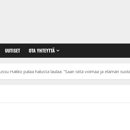
UUTISET
OTA YHTEYTTÄ
ussu Hakko palaa halusta laulaa: ”Saan siitä voimaa ja elämän suol