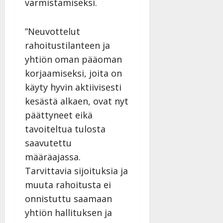
varmistamiseksi.
Päivitetty:
”Neuvottelut
rahoitustilanteen ja
yhtiön oman pääoman
korjaamiseksi, joita on
käyty hyvin aktiivisesti
kesästä alkaen, ovat nyt
päättyneet eikä
tavoiteltua tulosta
saavutettu
määräajassa.
Tarvittavia sijoituksia ja
muuta rahoitusta ei
onnistuttu saamaan
yhtiön hallituksen ja