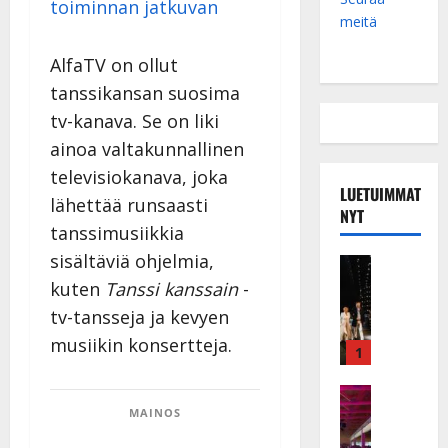
toiminnan jatkuvan
meitä
AlfaTV on ollut
tanssikansan suosima
tv-kanava. Se on liki
ainoa valtakunnallinen
televisiokanava, joka
LUETUIMMAT
lähettää runsaasti
NYT
tanssimusiikkia
sisältäviä ohjelmia,
Musiikkiv
H
kuten
Tanssi kanssain
-
u
tv-tansseja ja kevyen
i
musiikin konsertteja.
k
1
e
a
Keikat ja 
I
MAINOS
t
k
h