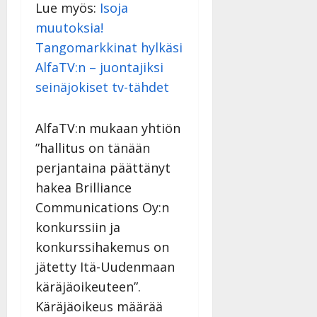
Lue myös:
Isoja
muutoksia!
Tangomarkkinat hylkäsi
AlfaTV:n – juontajiksi
seinäjokiset tv-tähdet
AlfaTV:n mukaan yhtiön
”hallitus on tänään
perjantaina päättänyt
hakea Brilliance
Communications Oy:n
konkurssiin ja
konkurssihakemus on
jätetty Itä-Uudenmaan
käräjäoikeuteen”.
Käräjäoikeus määrää