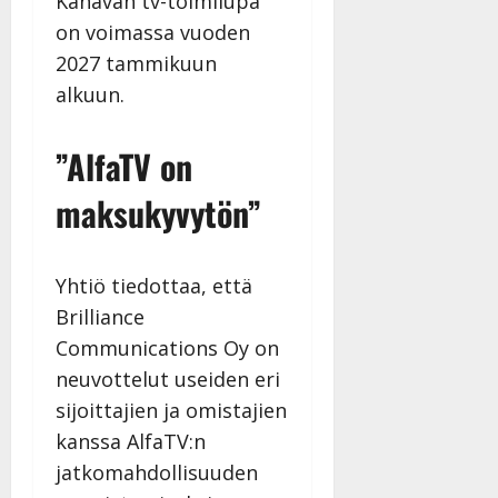
Kanavan tv-toimilupa
n
on voimassa vuoden
n
2027 tammikuun
y
l
alkuun.
l
e
”AlfaTV on
i
s
maksukyvytön”
o
k
i
Yhtiö tiedottaa, että
i
t
Brilliance
o
Communications Oy on
s
neuvottelut useiden eri
Tanssiin.fi
sijoittajien ja omistajien
Julkaistu:
kanssa AlfaTV:n
27.4.2025
jatkomahdollisuuden
|