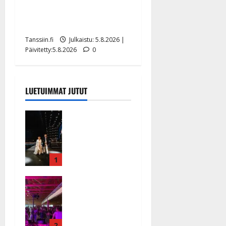
Jukka Hallikainen, 50,
liikuttuu lapsenlapsistaan –
uusi laulu koskettaa syvältä
Tanssiin.fi
Julkaistu: 5.8.2026 |
Päivitetty:5.8.2026
0
LUETUIMMAT JUTUT
Huikeat
hyvästit!
Tommi
saatteli
Katri
1
Helenan
Ikävä
lavalta
sairauskohta
viimeisen
us: soittaja
kerran –
tuupertui
kuva- ja
2