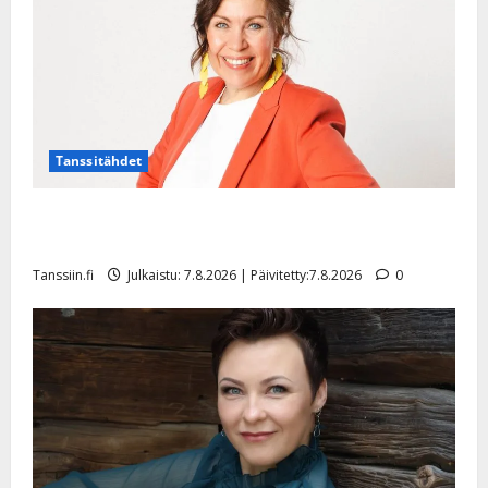
Tanssitähdet
TTK-tähti Anna Hanski rakastaa tanssia – suru
tyttären syövästä painaa
Tanssiin.fi
Julkaistu: 7.8.2026 | Päivitetty:7.8.2026
0