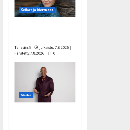
Keikat ja kiertueet
Maikilta pysäyttävä
ulostulo: ”Elämä toi eteeni
sellaisen yllätyksen…”
Tanssiin.fi
Julkaistu: 7.8.2026 |
Päivitetty:7.8.2026
0
Media
Tanssii tähtien kanssa -
julkkikset julki: Anna
Hanski liitää tv-parketilla