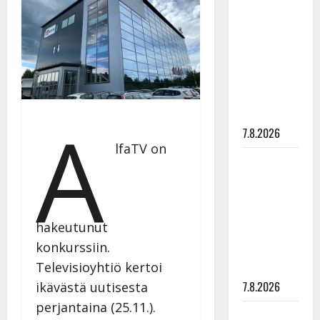
Hanski
rakastaa
tanssia –
suru
tyttären
syövästä
painaa
A
7.8.2026
lfaTV on
Maikilta
pysäyttävä
ulostulo:
”Elämä toi
hakeutunut
eteeni
konkurssiin.
sellaisen
Televisioyhtiö kertoi
yllätyksen…”
7.8.2026
ikävästä uutisesta
perjantaina (25.11.).
Tanssii