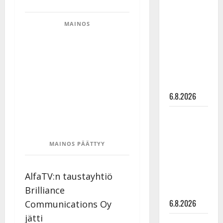
tähtien
kanssa -
MAINOS
julkkikset
julki: Anna
Hanski
liitää tv-
parketilla
6.8.2026
Sopiiko
Edith Piaf
tanssilavalle?
MAINOS PÄÄTTYY
Pirttijoki
näyttää
AlfaTV:n taustayhtiö
mallia –
Brilliance
video
6.8.2026
Communications Oy
jätti
Leif