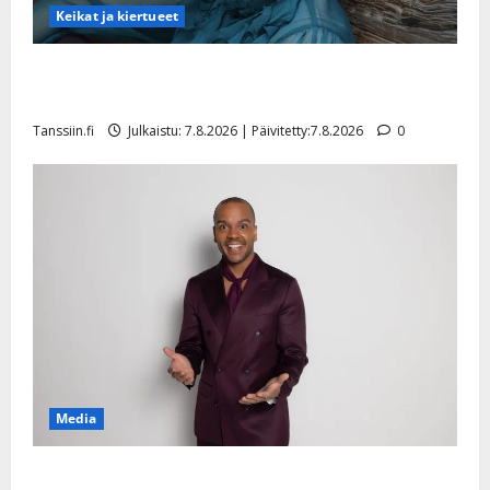
Keikat ja kiertueet
Maikilta pysäyttävä ulostulo: ”Elämä toi eteeni
sellaisen yllätyksen…”
Tanssiin.fi
Julkaistu: 7.8.2026 | Päivitetty:7.8.2026
0
Media
Tanssii tähtien kanssa -julkkikset julki: Anna Hanski