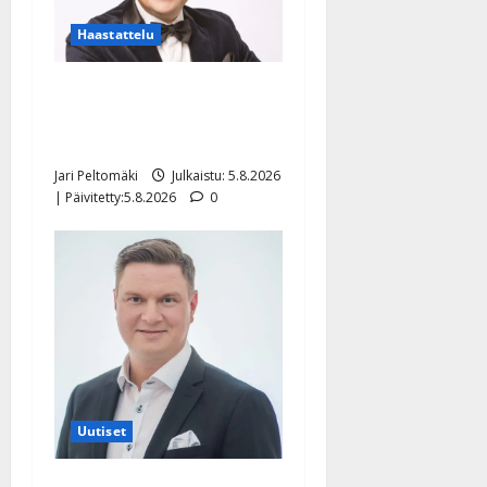
Haastattelu
Leif Lindeman levytti:
”Kuvaa osuvasti uraani
pikkupojasta näihin päiviin”
Jari Peltomäki
Julkaistu: 5.8.2026
| Päivitetty:5.8.2026
0
Uutiset