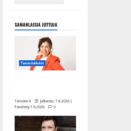
SAMANLAISIA JUTTUJA
Tanssitähdet
TTK-tähti Anna Hanski
rakastaa tanssia – suru
tyttären syövästä painaa
Tanssiin.fi
Julkaistu: 7.8.2026 |
Päivitetty:7.8.2026
0