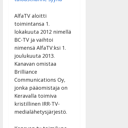
v
u
Julkaistu:
j
Tanssiin.fi
a
l
21.8.2025
a
t
e
|
AlfaTV aloitti
v
Julkaistu:
p
Päivitetty:
K
22.8.2025
i
toimintansa 1.
i
a
|
d
lokakuuta 2012 nimellä
a
t
Päivitetty:
e
n
r
BC-TV ja vaihtoi
o
t
i
k
nimensä AlfaTV:ksi 1.
i
…
o
joulukuuta 2013.
n
”
o
Kanavan omistaa
a
s
Tanssiin.fi
h
Brilliance
t
ä
Julkaistu:
e
Communications Oy,
i
20.8.2025
Tanssiin.fi
jonka pääomistaja on
t
|
Päivitetty:
ä
Keravalla toimiva
Julkaistu:
ä
kristillinen IRR-TV-
17.8.2025
n
|
medialähetysjärjestö.
–
Päivitetty:
D
a