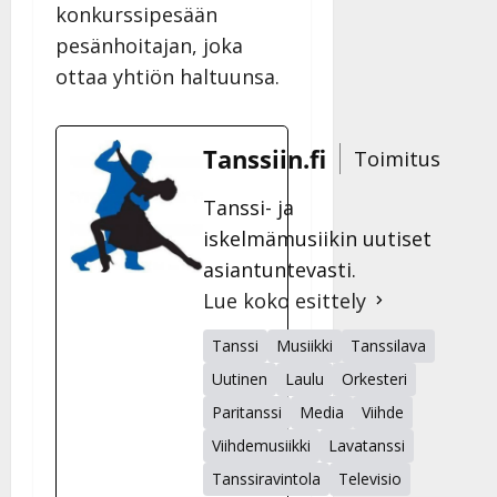
konkurssipesään
pesänhoitajan, joka
ottaa yhtiön haltuunsa.
Tanssiin.fi
Toimitus
Tanssi- ja
iskelmämusiikin uutiset
asiantuntevasti.
Lue koko esittely
Tanssi
Musiikki
Tanssilava
Uutinen
Laulu
Orkesteri
Paritanssi
Media
Viihde
Viihdemusiikki
Lavatanssi
Tanssiravintola
Televisio