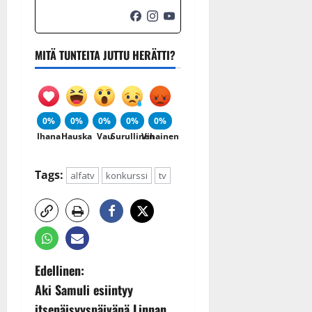
MITÄ TUNTEITA JUTTU HERÄTTI?
0%
0%
0%
0%
0%
Ihana
Hauska
Vau
Surullinen
Vihainen
Tags:
alfatv
konkurssi
tv
P
Edellinen:
Aki Samuli esiintyy
o
itsenäisyyspäivänä Linnan