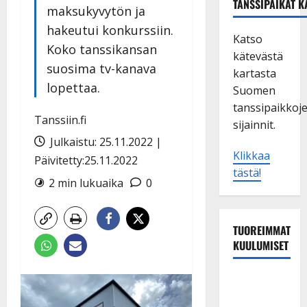
TANSSIPAIKAT K
maksukyvytön ja
hakeutui konkurssiin.
Katso
Koko tanssikansan
kätevästä
suosima tv-kanava
kartasta
lopettaa.
Suomen
tanssipaikkoj
Tanssiin.fi
sijainnit.
Julkaistu: 25.11.2022 |
Klikkaa
Päivitetty:25.11.2022
tästä!
2 min lukuaika
0
TUOREIMMAT
KUULUMISET
TTK-tähti
Anna