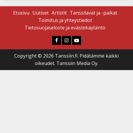
Etusivu
Uutiset
Artistit
Tanssilavat ja -paikat
Toimitus ja yhteystiedot
Tietosuojaseloste ja evästekäytäntö
Faceboook
Instagram
Youtube
Copyright © 2026 Tanssiin.fi. Pidätämme kaikki
oikeudet. Tanssiin Media Oy.