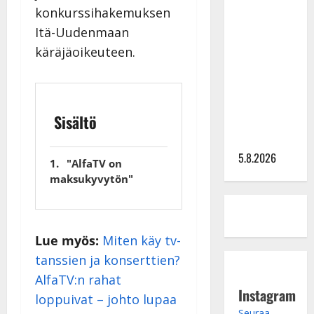
konkurssihakemuksen
Lindeman
Itä-Uudenmaan
levytti:
käräjäoikeuteen.
”Kuvaa
osuvasti
uraani
pikkupojasta
Sisältö
näihin
päiviin”
5.8.2026
"AlfaTV on
maksukyvytön"
Lue myös:
Miten käy tv-
tanssien ja konserttien?
AlfaTV:n rahat
Instagram
loppuivat – johto lupaa
Seuraa