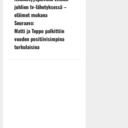
s
juhlien tv-lähetyksessä –
eläimet mukana
t
Seuraava:
n
Matti ja Teppo palkittiin
vuoden positiivisimpina
a
turkulaisina
v
i
g
a
t
i