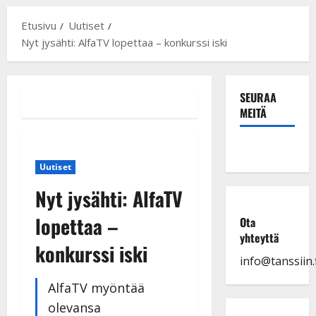
Etusivu
Uutiset
Nyt jysähti: AlfaTV lopettaa – konkurssi iski
SEURAA
MEITÄ
Uutiset
Nyt jysähti: AlfaTV
lopettaa –
Ota
yhteyttä
konkurssi iski
info@tanssiin.f
AlfaTV myöntää
olevansa