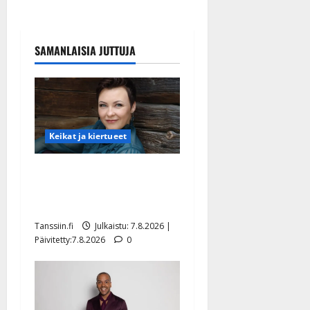
SAMANLAISIA JUTTUJA
Keikat ja kiertueet
Maikilta pysäyttävä
ulostulo: ”Elämä toi eteeni
sellaisen yllätyksen…”
Tanssiin.fi
Julkaistu: 7.8.2026 |
Päivitetty:7.8.2026
0