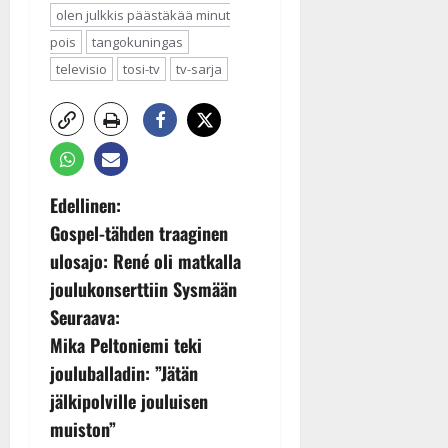
olen julkkis päästäkää minut
pois
tangokuningas
televisio
tosi-tv
tv-sarja
P
Edellinen:
Gospel-tähden traaginen
o
ulosajo: René oli matkalla
s
joulukonserttiin Sysmään
Seuraava:
t
Mika Peltoniemi teki
n
jouluballadin: ”Jätän
jälkipolville jouluisen
a
muiston”