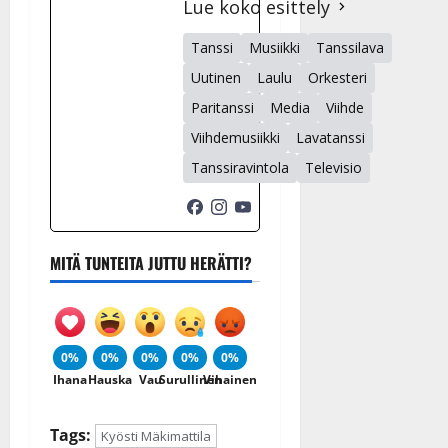
Lue koko esittely
Tanssi
Musiikki
Tanssilava
Uutinen
Laulu
Orkesteri
Paritanssi
Media
Viihde
Viihdemusiikki
Lavatanssi
Tanssiravintola
Televisio
MITÄ TUNTEITA JUTTU HERÄTTI?
0%
0%
0%
0%
0%
Ihana
Hauska
Vau
Surullinen
Vihainen
Tags:
Kyösti Mäkimattila