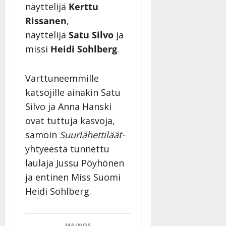
v
u
Julkaistu:
j
näyttelijä
Kerttu
Tanssiin.fi
a
l
21.8.2025
a
Rissanen
,
t
e
|
v
Julkaistu:
p
näyttelijä
Satu Silvo
ja
Päivitetty:
K
22.8.2025
i
i
a
|
missi
Heidi Sohlberg
.
d
a
t
Päivitetty:
e
n
r
o
Varttuneemmille
t
i
k
i
…
katsojille ainakin Satu
o
n
”
o
Silvo ja Anna Hanski
a
s
Tanssiin.fi
ovat tuttuja kasvoja,
h
t
ä
samoin
Suurlähettiläät-
Julkaistu:
e
i
20.8.2025
yhtyeestä tunnettu
Tanssiin.fi
t
|
laulaja Jussu Pöyhönen
Päivitetty:
ä
Julkaistu:
ja entinen Miss Suomi
ä
17.8.2025
n
Heidi Sohlberg.
|
–
Päivitetty:
D
a
MAINOS