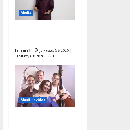
Media
Tanssii tähtien kanssa -
julkkikset julki: Anna
Hanski liitää tv-parketilla
Tanssiin.fi
Julkaistu: 6.8.2026 |
Päivitetty:6.8.2026
0
Musiikkivideo
Sopiiko Edith Piaf
tanssilavalle? Pirttijoki
näyttää mallia – video