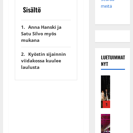
meitä
Sisältö
Anna Hanski ja
Satu Silvo myös
mukana
Kyöstin sijainnin
LUETUIMMAT
viidakossa kuulee
NYT
laulusta
Musiikkiv
H
u
i
k
1
e
a
Keikat ja 
I
t
k
h