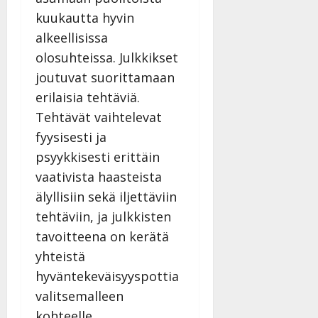
Päivitetty:
kuukautta hyvin
alkeellisissa
olosuhteissa. Julkkikset
joutuvat suorittamaan
erilaisia tehtäviä.
Tehtävät vaihtelevat
fyysisesti ja
psyykkisesti erittäin
vaativista haasteista
älyllisiin sekä iljettäviin
tehtäviin, ja julkkisten
tavoitteena on kerätä
yhteistä
hyväntekeväisyyspottia
valitsemalleen
kohteelle.