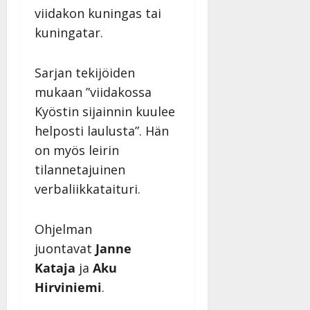
viidakon kuningas tai
kuningatar.
Sarjan tekijöiden
mukaan ”viidakossa
Kyöstin sijainnin kuulee
helposti laulusta”. Hän
on myös leirin
tilannetajuinen
verbaliikkataituri.
Ohjelman
juontavat
Janne
Kataja
ja
Aku
Hirviniemi
.