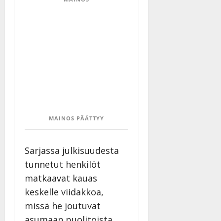
n
n
y
l
l
e
i
s
o
k
i
MAINOS PÄÄTTYY
i
t
o
Sarjassa julkisuudesta
s
tunnetut henkilöt
Tanssiin.fi
matkaavat kauas
keskelle viidakkoa,
Julkaistu:
27.4.2025
missä he joutuvat
|
asumaan puolitoista