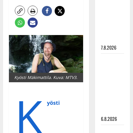
pysäyttävä
ulostulo:
”Elämä toi
eteeni
sellaisen
yllätyksen…”
7.8.2026
Tanssii
tähtien
kanssa -
Kyösti Mäkimattila. Kuva: MTV3.
julkkikset
K
julki: Anna
Hanski
yösti
liitää tv-
parketilla
6.8.2026
Sopiiko