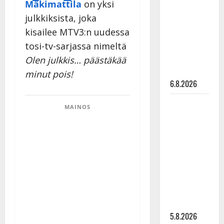
Mäkimattila
on yksi
Edith Piaf
julkkiksista, joka
tanssilavalle?
kisailee MTV3:n uudessa
Pirttijoki
tosi-tv-sarjassa nimeltä
näyttää
mallia –
Olen julkkis… päästäkää
video
minut pois!
6.8.2026
Leif
MAINOS
Lindeman
levytti:
”Kuvaa
osuvasti
uraani
pikkupojasta
näihin
päiviin”
5.8.2026