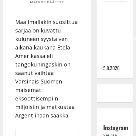
MAINOS PÄÄTTYY
Jukka
Hallikainen,
Maailmallakin suosittua
50,
liikuttuu
sarjaa on kuvattu
lapsenlapsistaan
kuluneen syystalven
– uusi laulu
aikana kaukana Etelä-
koskettaa
Amerikassa eli
syvältä
tangokuningaskin on
5.8.2026
saanut vaihtaa
Varsinais-Suomen
maisemat
eksoottisempiin
miljöisiin ja matkustaa
Argentiinaan saakka.
Instagram
Seuraa