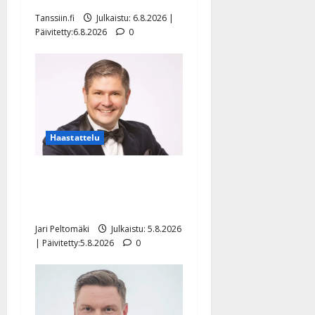
Tanssiin.fi
Julkaistu: 6.8.2026 |
Päivitetty:6.8.2026
0
Haastattelu
Leif Lindeman levytti:
”Kuvaa osuvasti uraani
pikkupojasta näihin päiviin”
Jari Peltomäki
Julkaistu: 5.8.2026
| Päivitetty:5.8.2026
0