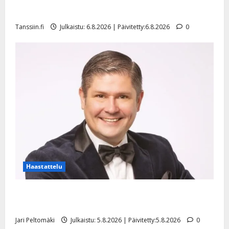
mallia – video
Tanssiin.fi
Julkaistu: 6.8.2026 | Päivitetty:6.8.2026
0
Haastattelu
Leif Lindeman levytti: ”Kuvaa osuvasti uraani
pikkupojasta näihin päiviin”
Jari Peltomäki
Julkaistu: 5.8.2026 | Päivitetty:5.8.2026
0