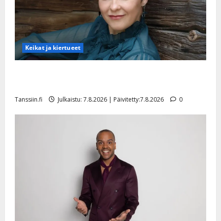
Keikat ja kiertueet
Maikilta pysäyttävä ulostulo: ”Elämä toi eteeni
sellaisen yllätyksen…”
Tanssiin.fi
Julkaistu: 7.8.2026 | Päivitetty:7.8.2026
0