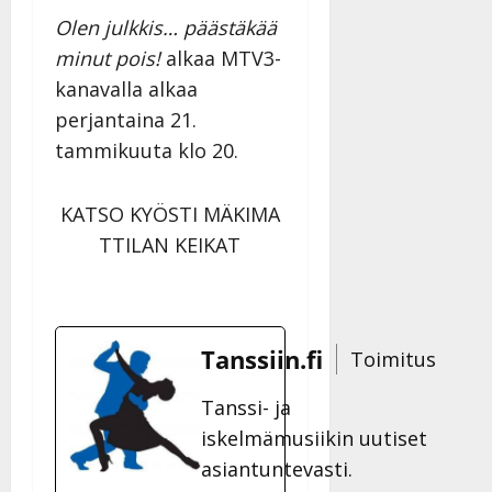
Olen julkkis… päästäkää
minut pois!
alkaa MTV3-
kanavalla alkaa
perjantaina 21.
tammikuuta klo 20.
KATSO KYÖSTI MÄKIMA
TTILAN KEIKAT
Tanssiin.fi
Toimitus
Tanssi- ja
iskelmämusiikin uutiset
asiantuntevasti.