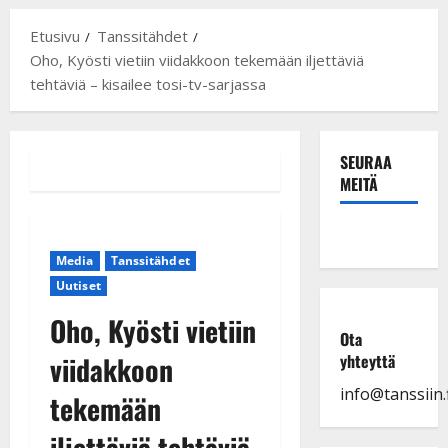
Etusivu
Tanssitähdet
Oho, Kyösti vietiin viidakkoon tekemään iljettäviä
tehtäviä – kisailee tosi-tv-sarjassa
SEURAA
MEITÄ
Media
Tanssitähdet
Uutiset
Oho, Kyösti vietiin
Ota
viidakkoon
yhteyttä
info@tanssiin.f
tekemään
iljettäviä tehtäviä