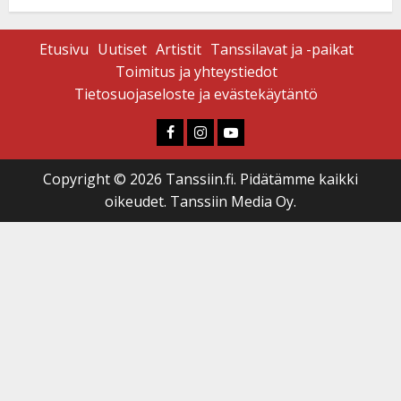
Etusivu
Uutiset
Artistit
Tanssilavat ja -paikat
Toimitus ja yhteystiedot
Tietosuojaseloste ja evästekäytäntö
Faceboook
Instagram
Youtube
Copyright © 2026 Tanssiin.fi. Pidätämme kaikki
oikeudet. Tanssiin Media Oy.