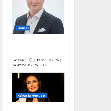
Uutiset
Jukka Hallikainen, 50,
liikuttuu lapsenlapsistaan –
uusi laulu koskettaa syvältä
Tanssiin.fi
Julkaistu: 5.8.2026 |
Päivitetty:5.8.2026
0
Keikat ja kiertueet
Saija Tuupanen ei toivu –