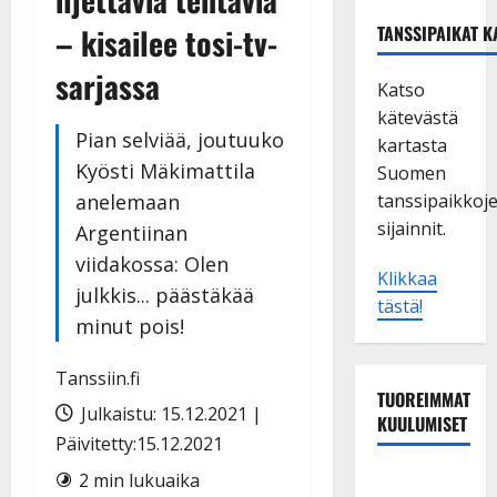
– kisailee tosi-tv-
TANSSIPAIKAT K
sarjassa
Katso
kätevästä
Pian selviää, joutuuko
kartasta
Kyösti Mäkimattila
Suomen
anelemaan
tanssipaikkoj
sijainnit.
Argentiinan
viidakossa: Olen
Klikkaa
julkkis... päästäkää
tästä!
minut pois!
Tanssiin.fi
TUOREIMMAT
Julkaistu: 15.12.2021 |
KUULUMISET
Päivitetty:15.12.2021
Maikilta
2 min lukuaika