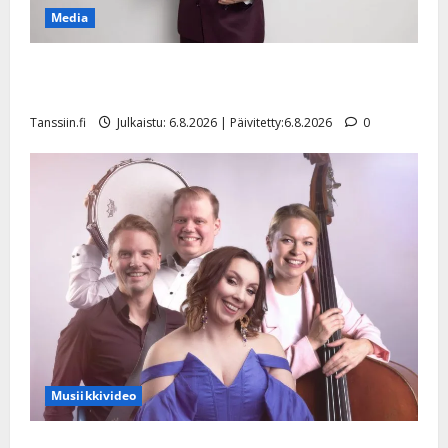
Media
Tanssii tähtien kanssa -julkkikset julki: Anna Hanski
liitää tv-parketilla
Tanssiin.fi
Julkaistu: 6.8.2026 | Päivitetty:6.8.2026
0
Musiikkivideo
Sopiiko Edith Piaf tanssilavalle? Pirttijoki näyttää