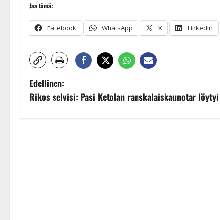
Jaa tämä:
Facebook
WhatsApp
X
LinkedIn
P
Edellinen:
Rikos selvisi: Pasi Ketolan ranskalaiskaunotar löytyi
o
s
t
n
a
v