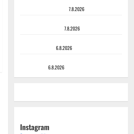
TTK-tähti Anna Hanski rakastaa tanssia – suru
tyttären syövästä painaa
7.8.2026
Maikilta pysäyttävä ulostulo: ”Elämä toi eteeni
sellaisen yllätyksen…”
7.8.2026
Tanssii tähtien kanssa -julkkikset julki: Anna Hanski
liitää tv-parketilla
6.8.2026
Sopiiko Edith Piaf tanssilavalle? Pirttijoki näyttää
mallia – video
6.8.2026
Instagram