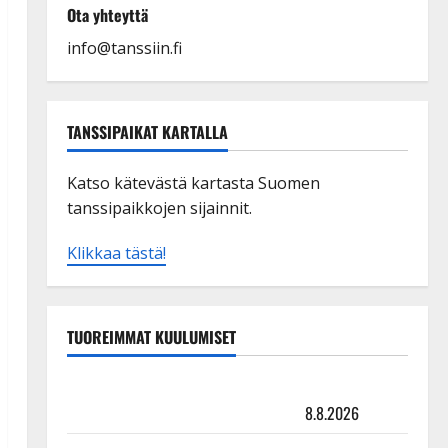
Ota yhteyttä
info@tanssiin.fi
TANSSIPAIKAT KARTALLA
Katso kätevästä kartasta Suomen
tanssipaikkojen sijainnit.
Klikkaa tästä!
TUOREIMMAT KUULUMISET
Matti Ruohonen viettää taas synttäreitään täydessä
hiljaisuudessa – tämä on tilanne nyt
8.8.2026