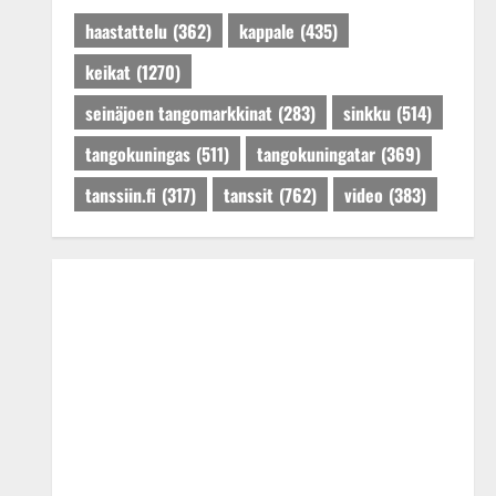
haastattelu
(362)
kappale
(435)
keikat
(1270)
seinäjoen tangomarkkinat
(283)
sinkku
(514)
tangokuningas
(511)
tangokuningatar
(369)
tanssiin.fi
(317)
tanssit
(762)
video
(383)